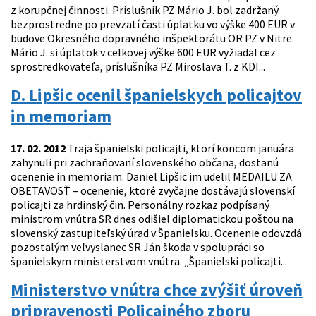
z korupčnej činnosti. Príslušník PZ Mário J. bol zadržaný
bezprostredne po prevzatí časti úplatku vo výške 400 EUR v
budove Okresného dopravného inšpektorátu OR PZ v Nitre.
Mário J. si úplatok v celkovej výške 600 EUR vyžiadal cez
sprostredkovateľa, príslušníka PZ Miroslava T. z KDI...
D. Lipšic ocenil španielskych policajtov
in memoriam
17. 02. 2012
Traja španielski policajti, ktorí koncom januára
zahynuli pri zachraňovaní slovenského občana, dostanú
ocenenie in memoriam. Daniel Lipšic im udelil MEDAILU ZA
OBETAVOSŤ – ocenenie, ktoré zvyčajne dostávajú slovenskí
policajti za hrdinský čin. Personálny rozkaz podpísaný
ministrom vnútra SR dnes odišiel diplomatickou poštou na
slovenský zastupiteľský úrad v Španielsku. Ocenenie odovzdá
pozostalým veľvyslanec SR Ján škoda v spolupráci so
španielskym ministerstvom vnútra. „Španielski policajti...
Ministerstvo vnútra chce zvýšiť úroveň
pripravenosti Policajného zboru