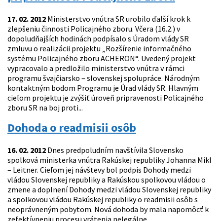
17. 02. 2012
Ministerstvo vnútra SR urobilo ďalší krok k
zlepšeniu činnosti Policajného zboru. Včera (16.2.) v
dopoludňajších hodinách podpísalo s Úradom vlády SR
zmluvu o realizácii projektu „Rozšírenie informačného
systému Policajného zboru ACHERON“. Uvedený projekt
vypracovalo a predložilo ministerstvo vnútra v rámci
programu švajčiarsko – slovenskej spolupráce. Národným
kontaktným bodom Programu je Úrad vlády SR. Hlavným
cieľom projektu je zvýšiť úroveň pripravenosti Policajného
zboru SR na boj proti...
Dohoda o readmisii osôb
16. 02. 2012
Dnes predpoludním navštívila Slovensko
spolková ministerka vnútra Rakúskej republiky Johanna Mikl
– Leitner. Cieľom jej návštevy bol podpis Dohody medzi
vládou Slovenskej republiky a Rakúskou spolkovou vládou o
zmene a doplnení Dohody medzi vládou Slovenskej republiky
a spolkovou vládou Rakúskej republiky o readmisii osôb s
neoprávneným pobytom. Nová dohoda by mala napomôcť k
zefektívneniu procesu vrátenia nelegálne