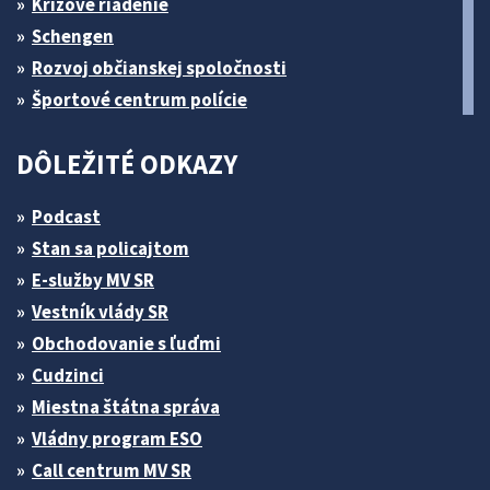
Krízové riadenie
Schengen
Rozvoj občianskej spoločnosti
Športové centrum polície
DÔLEŽITÉ ODKAZY
Podcast
Stan sa policajtom
E-služby MV SR
Vestník vlády SR
Obchodovanie s ľuďmi
Cudzinci
Miestna štátna správa
Vládny program ESO
Call centrum MV SR