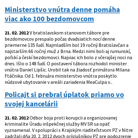
Ministerstvo vnútra denne pomáha
viac ako 100 bezdomovcom
21. 02. 2012
V bratislavskom stanovom tábore pre
bezdomovcov prespalo počas dvadsiatich nocí denne
priemerne 135 ľudí. Najmladším bol 19 ročný Bratislavčan a
najstarším 66 ročný muž z Brna. Medzi nimi boli aj rumunskí,
poľskí a českí bezdomovci. Najviac ich bolo z včerajšej noci na
dnes. Išlo o 148 ľudí. O postavení tábora rozhodol minister
vnútra Daniel Lipšic. Urobil tak na žiadosť primátora Milana
Ftáčnika. Od 1. februára ministerstvo vnútra poskytlo
núdzové ubytovanie v areáli zariadenia MeaCulpa v...
Policajt si prebral úplatok priamo vo
svojej kancelárii
21. 02. 2012
Odbor boja proti korupcii a organizovanej
kriminalite Úradu inšpekčnej služby MV SR sa opäť
vyznamenal. V spolupráci s Krajským riaditeľstvom PZ v Nitre
zadržali dňa 20. 2. 2012 dvoch príslušníkov PZ pre podozrenie