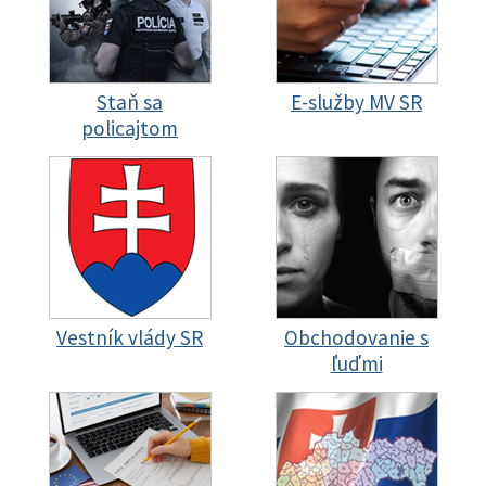
Staň sa
E-služby MV SR
policajtom
Vestník vlády SR
Obchodovanie s
ľuďmi