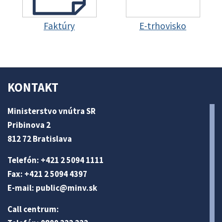
Faktúry
E-trhovisko
KONTAKT
Ministerstvo vnútra SR
Pribinova 2
812 72 Bratislava
Telefón: +421 2 5094 1111
Fax: +421 2 5094 4397
E-mail:
public@minv
.sk
Call centrum: