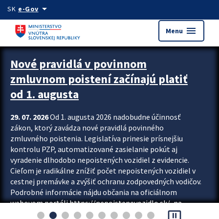
Preskocit na hlavný obsah
arrow_drop_down
SK
e-Gov
menu
Menu
Zastavit automatický posun upútavok
Nové pravidlá v povinnom
zmluvnom poistení začínajú platiť
od 1. augusta
29. 07. 2026
Od 1. augusta 2026 nadobudne účinnosť
zákon, ktorý zavádza nové pravidlá povinného
zmluvného poistenia. Legislatíva prinesie prísnejšiu
kontrolu PZP, automatizované zasielanie pokút aj
vyradenie dlhodobo nepoistených vozidiel z evidencie.
Cieľom je radikálne znížiť počet nepoistených vozidiel v
cestnej premávke a zvýšiť ochranu zodpovedných vodičov.
Podrobné informácie nájdu občania na oficiálnom
webovom portáli https://nepoistenevozidlo.sk/, na
pause_presentation
ktorom od augusta pribudne aj možnosť overiť si...