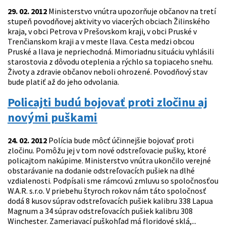
29. 02. 2012
Ministerstvo vnútra upozorňuje občanov na tretí
stupeň povodňovej aktivity vo viacerých obciach Žilinského
kraja, v obci Petrova v Prešovskom kraji, v obci Pruské v
Trenčianskom kraji a v meste Ilava. Cesta medzi obcou
Pruské a Ilava je nepriechodná. Mimoriadnu situáciu vyhlásili
starostovia z dôvodu oteplenia a rýchlo sa topiaceho snehu.
Životy a zdravie občanov neboli ohrozené. Povodňový stav
bude platiť až do jeho odvolania.
Policajti budú bojovať proti zločinu aj
novými puškami
24. 02. 2012
Polícia bude môcť účinnejšie bojovať proti
zločinu. Pomôžu jej v tom nové odstreľovacie pušky, ktoré
policajtom nakúpime. Ministerstvo vnútra ukončilo verejné
obstarávanie na dodanie odstreľovacích pušiek na dlhé
vzdialenosti. Podpísali sme rámcovú zmluvu so spoločnosťou
W.A.R. s.r.o. V priebehu štyroch rokov nám táto spoločnosť
dodá 8 kusov súprav odstreľovacích pušiek kalibru 338 Lapua
Magnum a 34 súprav odstreľovacích pušiek kalibru 308
Winchester. Zameriavací puškohľad má floridové sklá,...