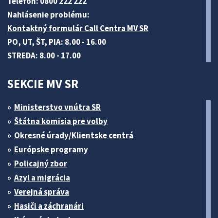
Telefón: 0800 222 222
Nahlásenie problému:
Kontaktný formulár Call Centra MV SR
PO, UT, ŠT, PIA: 8.00 - 16.00
STREDA: 8.00 - 17.00
SEKCIE MV SR
Ministerstvo vnútra SR
Štátna komisia pre volby
Okresné úrady/Klientske centrá
Európske programy
Policajný zbor
Azyl a migrácia
Verejná správa
Hasiči a záchranári