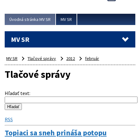
Viac
Úvodná stránka MV SR
MV SR
MV SR
MV SR
Tlačové správy
2012
február
Tlačové správy
Hľadať text
:
RSS
Topiaci sa sneh prináša potopu