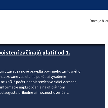
Dnes je 8. 
stení začínajú platiť od 1.
torý zavádza nové pravidlá povinného zmluvného
omatizované zasielanie pokút aj vyradenie
lne znížiť počet nepoistených vozidiel v cestnej
informácie nájdu občania na oficiálnom
 augusta pribudne aj možnosť overiť si...