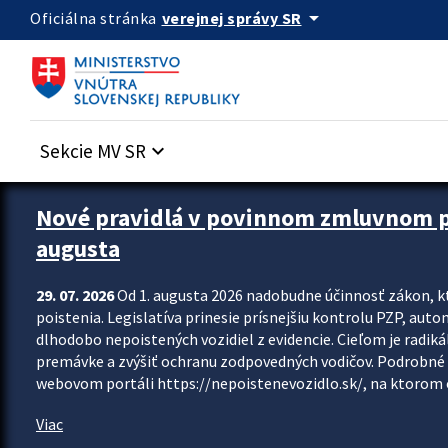
Preskocit na hlavný obsah
arrow_drop_down
verejnej správy SR
Oficiálna stránka
Sekcie MV SR
keyboard_arrow_down
Zastavit automatický posun upútavok
Nové pravidlá v povinnom zmluvnom poi
augusta
29. 07. 2026
Od 1. augusta 2026 nadobudne účinnosť zákon, k
poistenia. Legislatíva prinesie prísnejšiu kontrolu PZP, aut
dlhodobo nepoistených vozidiel z evidencie. Cieľom je radiká
premávke a zvýšiť ochranu zodpovedných vodičov. Podrobné 
webovom portáli https://nepoistenevozidlo.sk/, na ktorom od
Viac