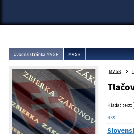
Úvodná stránka MV SR
MV SR
MV SR
T
Tlačo
Hľadať text
:
RSS
Slovens