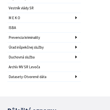
Vestník vlády SR
M E K O
ISBA
Prevencia kriminality
Úrad inšpekčnej služby
Duchovná služba
Archív MV SR Levoča
Datasety-Otvorené dáta