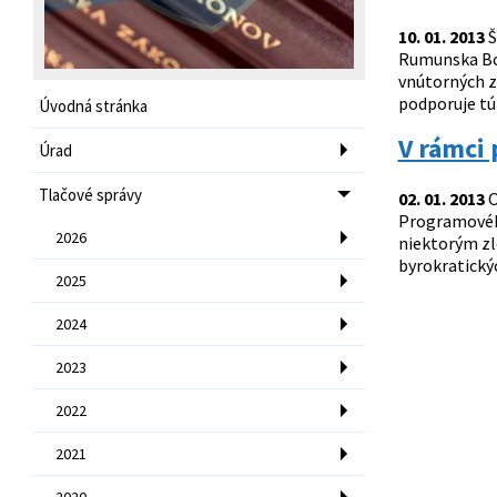
10. 01. 2013
Š
Rumunska Bo
vnútorných z
podporuje tút
Úvodná stránka
V rámci 
Úrad
Tlačové správy
02. 01. 2013
O
Programového
2026
niektorým zl
byrokratický
2025
2024
2023
2022
2021
2020