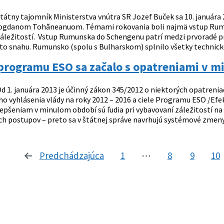
tátny tajomník Ministerstva vnútra SR Jozef Buček sa 10. januára
gdanom Tohăneanuom. Témami rokovania boli najmä vstup Rumuns
áležitostí. Vstup Rumunska do Schengenu patrí medzi prvoradé pr
o snahu. Rumunsko (spolu s Bulharskom) splnilo všetky technické k
programu ESO sa začalo s opatreniami v mi
d 1. januára 2013 je účinný zákon 345/2012 o niektorých opatrenia
 vyhlásenia vlády na roky 2012 – 2016 a ciele Programu ESO /Efek
epšeniam v minulom období sú ľudia pri vybavovaní záležitostí n
ch postupov – preto sa v štátnej správe navrhujú systémové zmeny.
Predchádzajúca
stránka
1
⋯
8
9
10