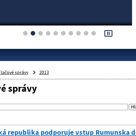
pause_presentation
lačové správy
2013
vé správy
ká republika podporuje vstup Rumunska 