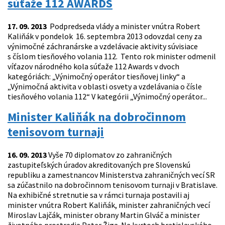
súťaže 112 AWARDS
17. 09. 2013
Podpredseda vlády a minister vnútra Robert
Kaliňák v pondelok 16. septembra 2013 odovzdal ceny za
výnimočné záchranárske a vzdelávacie aktivity súvisiace
s číslom tiesňového volania 112. Tento rok minister odmenil
víťazov národného kola súťaže 112 Awards v dvoch
kategóriách: „Výnimočný operátor tiesňovej linky“ a
„Výnimočná aktivita v oblasti osvety a vzdelávania o čísle
tiesňového volania 112“ V kategórii „Výnimočný operátor...
Minister Kaliňák na dobročinnom
tenisovom turnaji
16. 09. 2013
Vyše 70 diplomatov zo zahraničných
zastupiteľských úradov akreditovaných pre Slovenskú
republiku a zamestnancov Ministerstva zahraničných vecí SR
sa zúčastnilo na dobročinnom tenisovom turnaji v Bratislave.
Na exhibičné stretnutie sa v rámci turnaja postavili aj
minister vnútra Robert Kaliňák, minister zahraničných vecí
Miroslav Lajčák, minister obrany Martin Glváč a minister