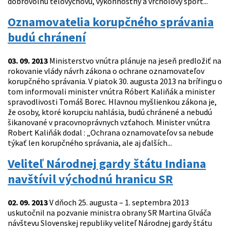
dobrovoľnú telovýchovu, výkonnostný a vrcholový šport...
Oznamovatelia korupčného správania
budú chránení
03. 09. 2013
Ministerstvo vnútra plánuje na jeseň predložiť na
rokovanie vlády návrh zákona o ochrane oznamovateľov
korupčného správania. V piatok 30. augusta 2013 na brífingu o
tom informovali minister vnútra Róbert Kaliňák a minister
spravodlivosti Tomáš Borec. Hlavnou myšlienkou zákona je,
že osoby, ktoré korupciu nahlásia, budú chránené a nebudú
šikanované v pracovnoprávnych vzťahoch. Minister vnútra
Robert Kaliňák dodal : „Ochrana oznamovateľov sa nebude
týkať len korupčného správania, ale aj ďalších...
Veliteľ Národnej gardy štátu Indiana
navštívil východnú hranicu SR
02. 09. 2013
V dňoch 25. augusta – 1. septembra 2013
uskutočnil na pozvanie ministra obrany SR Martina Glváča
návštevu Slovenskej republiky veliteľ Národnej gardy štátu