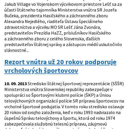
Jakub Village vo Vojenskom výcvikovom priestore Lešť sa za
účasti štátneho tajomníka Ministerstva vnútra SR Jozefa
Bučeka, prezidenta Hasičského a záchranného zboru
Alexandra Nejedlého, riaditeľa Ústavu špeciálneho
zdravotníctva a výcviku MO SR Lešť Jána Zvonára,
predstaviteľov Prezídia HaZZ, príslušníkov Hasičského
a záchranného zboru z celého Slovenska, ďalších
predstaviteľov štátnej správy a zástupcov médií uskutočnilo
slávnostné...
Rezort vnútra už 20 rokov podporuje
vrcholových športovcov
10. 09. 2013
Stredisko štátnej športovej reprezentácie (SŠŠR)
Ministerstva vnútra Slovenskej republiky zabezpečuje v
spolupráci so Športovými klubmi polície (ŠKP) a Úniou
telovýchovných organizácií polície SR prípravu športovcov na
vrcholné športové podujatia. V tomto roku stredisko oslavuje
20 rokov od svojho založenia, keď v roku 1993 nadviazalo na
úspešnú Správu telovýchovy a športu, ktorá od roku 1974
zabezpečovala služobnú telesnú prípravu, záujmovú