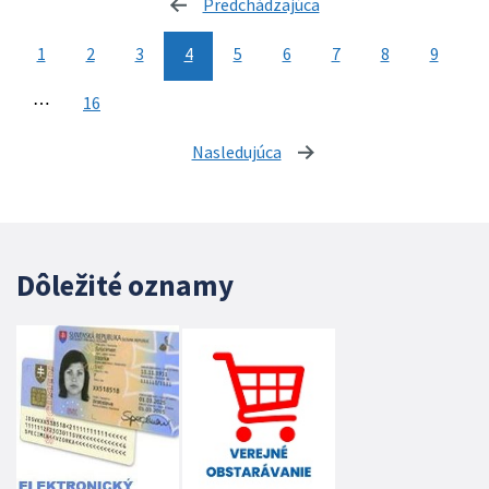
Predchádzajúca
stránka
1
2
3
4
5
6
7
8
9
⋯
16
Nasledujúca
stránka
Dôležité oznamy