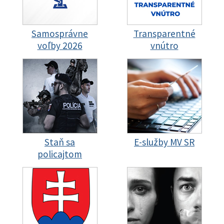
Samosprávne
Transparentné
voľby 2026
vnútro
Staň sa
E-služby MV SR
policajtom