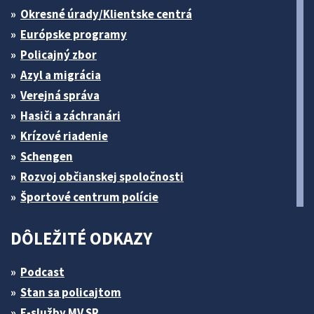
Okresné úrady/Klientske centrá
Európske programy
Policajný zbor
Azyl a migrácia
Verejná správa
Hasiči a záchranári
Krízové riadenie
Schengen
Rozvoj občianskej spoločnosti
Športové centrum polície
DÔLEŽITÉ ODKAZY
Podcast
Stan sa policajtom
E-služby MV SR