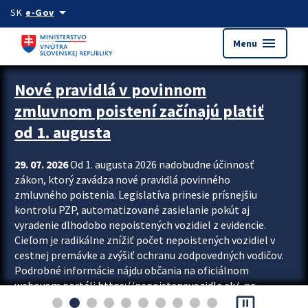
Preskocit na hlavný obsah
arrow_drop_down
SK
e-Gov
menu
Menu
Zastavit automatický posun upútavok
Nové pravidlá v povinnom
zmluvnom poistení začínajú platiť
od 1. augusta
29. 07. 2026
Od 1. augusta 2026 nadobudne účinnosť
zákon, ktorý zavádza nové pravidlá povinného
zmluvného poistenia. Legislatíva prinesie prísnejšiu
kontrolu PZP, automatizované zasielanie pokút aj
vyradenie dlhodobo nepoistených vozidiel z evidencie.
Cieľom je radikálne znížiť počet nepoistených vozidiel v
cestnej premávke a zvýšiť ochranu zodpovedných vodičov.
Podrobné informácie nájdu občania na oficiálnom
webovom portáli https://nepoistenevozidlo.sk/, na
pause_presentation
ktorom od augusta pribudne aj možnosť overiť si...