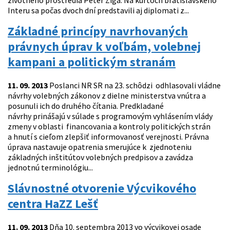
životného prostredia Peter Žiga. Na kurtoch bratislavského
Interu sa počas dvoch dní predstavili aj diplomati z...
Základné princípy navrhovaných
právnych úprav k voľbám, volebnej
kampani a politickým stranám
11. 09. 2013
Poslanci NR SR na 23. schôdzi odhlasovali vládne
návrhy volebných zákonov z dielne ministerstva vnútra a
posunuli ich do druhého čítania. Predkladané
návrhy prinášajú v súlade s programovým vyhlásením vlády
zmeny v oblasti financovania a kontroly politických strán
a hnutí s cieľom zlepšiť informovanosť verejnosti. Právna
úprava nastavuje opatrenia smerujúce k zjednoteniu
základných inštitútov volebných predpisov a zavádza
jednotnú terminológiu...
Slávnostné otvorenie Výcvikového
centra HaZZ Lešť
11. 09. 2013
Dňa 10. septembra 2013 vo výcvikovej osade