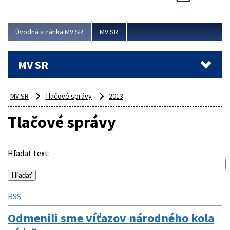
Viac
Úvodná stránka MV SR
MV SR
MV SR
MV SR
Tlačové správy
2013
Tlačové správy
Hľadať text
:
RSS
Odmenili sme víťazov národného kola