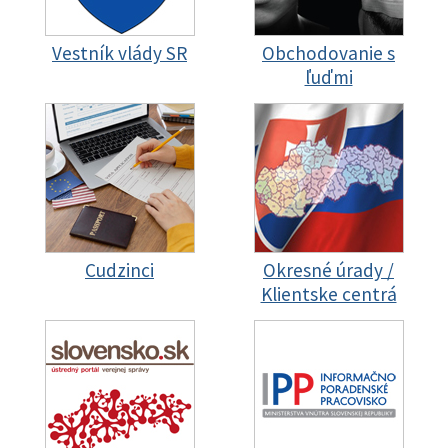
Vestník vlády SR
Obchodovanie s
ľuďmi
Cudzinci
Okresné úrady /
Klientske centrá