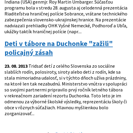
Indiana (USA) genmjr. Roy Martin Umbarger. Súčasťou
programu bola v stredu 28. augusta aj celodenná prezentácia
Riaditeľstva hraničnej polície Sobrance, vrátane technického
zabezpečenia slovensko-ukrajinskej hranice. Na prezentácie
nadviazali prehliadky OHK Vyšné Nemecké, Podhoroď a Ubľa,
ukážky taktík hraničnej polície (napr....
Deti v tábore na Duchonke "zažili"
policajný zásah
23. 08. 2013
Tridsať detí z celého Slovenska zo sociálne
slabších rodín, polosiroty, siroty alebo deti z rodín, kde sa
stala mimoriadna udalosť, si v týchto dňoch užíva prázdniny,
na ktoré len tak nezabudnú. Ministerstvo vnútra v spolupráci
so svojimi partnermi pripravilo prvý ročník letného tábora
v rekreačnom zariadení rezortu Duchonka. Toto leto je im
odmenou za výborné školské výsledky, reprezentáciu školy či
obce v rôznych súťažiach. Hlavnou myšlienkou bolo
zorganizovať...