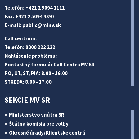
Telefón: +421 2 5094 1111
Fax: +421 2 5094 4397
E-mail:
public@minv
.sk
Call centrum:
Telefón: 0800 222 222
Nahlásenie problému:
Kontaktný formulár Call Centra MV SR
PO, UT, ŠT, PIA: 8.00 - 16.00
STREDA: 8.00 - 17.00
SEKCIE MV SR
Ministerstvo vnútra SR
Štátna komisia pre volby
Okresné úrady/Klientske centrá