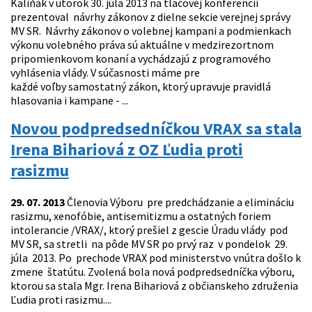
Kaliňák v utorok 30. júla 2013 na tlačovej konferencii
prezentoval návrhy zákonov z dielne sekcie verejnej správy
MV SR. Návrhy zákonov o volebnej kampani a podmienkach
výkonu volebného práva sú aktuálne v medzirezortnom
pripomienkovom konaní a vychádzajú z programového
vyhlásenia vlády. V súčasnosti máme pre
každé voľby samostatný zákon, ktorý upravuje pravidlá
hlasovania i kampane - ...
Novou podpredsedníčkou VRAX sa stala
Irena Bihariová z OZ Ľudia proti
rasizmu
29. 07. 2013
Členovia Výboru pre predchádzanie a elimináciu
rasizmu, xenofóbie, antisemitizmu a ostatných foriem
intolerancie /VRAX/, ktorý prešiel z gescie Úradu vlády pod
MV SR, sa stretli na pôde MV SR po prvý raz v pondelok 29.
júla 2013. Po prechode VRAX pod ministerstvo vnútra došlo k
zmene štatútu. Zvolená bola nová podpredsedníčka výboru,
ktorou sa stala Mgr. Irena Bihariová z občianskeho združenia
Ľudia proti rasizmu....