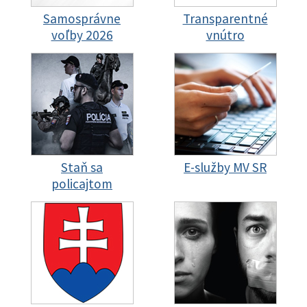
Samosprávne
Transparentné
voľby 2026
vnútro
Staň sa
E-služby MV SR
policajtom