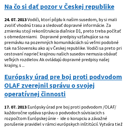
Na čo si dať pozor v Českej republike
24. 07. 2013
Vodiči, ktorí pôjdu k našim susedom, by si mali
zvoliť vhodnú trasu a sledovať dopravné informácie. Za
zmienku stojí rekonštrukcia diaľnice D1, preto treba počítať
s obmedzeniami. Dopravné predpisy vzťahujúce sa na
premávku na pozemných komunikáciách sú veľmi podobné
tak na Slovensku ako aj v Českej republike. Vodiči sa preto pri
cestovaní naprieč krajinou našich susedov nemusia obávať
veľkých rozdielov. Ak ovládajú dopravné predpisy našej
krajiny, s ...
Európsky úrad pre boj proti podvodom
OLAF zverejnil správu o svojej
operatívnej činnosti
17. 07. 2013
Európsky úrad pre boj proti podvodom /OLAF/
každoročne vydáva správu o podvodoch súvisiacich s
rozpočtom Európskej únie - ide o korupciu a závažné
porušenie pravidiel v rámci európskych inštitúcií. Vytvára tiež