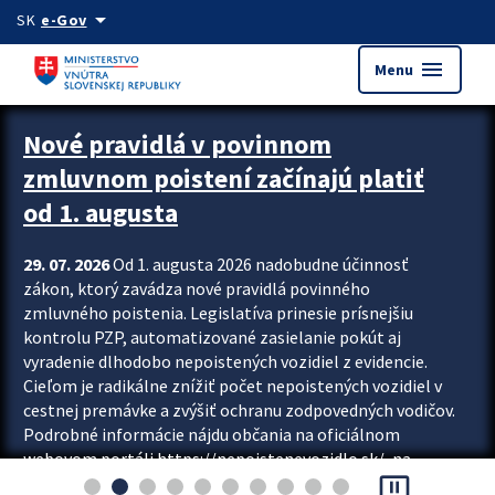
Preskocit na hlavný obsah
arrow_drop_down
SK
e-Gov
menu
Menu
Zastavit automatický posun upútavok
Nové pravidlá v povinnom
zmluvnom poistení začínajú platiť
od 1. augusta
29. 07. 2026
Od 1. augusta 2026 nadobudne účinnosť
zákon, ktorý zavádza nové pravidlá povinného
zmluvného poistenia. Legislatíva prinesie prísnejšiu
kontrolu PZP, automatizované zasielanie pokút aj
vyradenie dlhodobo nepoistených vozidiel z evidencie.
Cieľom je radikálne znížiť počet nepoistených vozidiel v
cestnej premávke a zvýšiť ochranu zodpovedných vodičov.
Podrobné informácie nájdu občania na oficiálnom
webovom portáli https://nepoistenevozidlo.sk/, na
pause_presentation
ktorom od augusta pribudne aj možnosť overiť si...