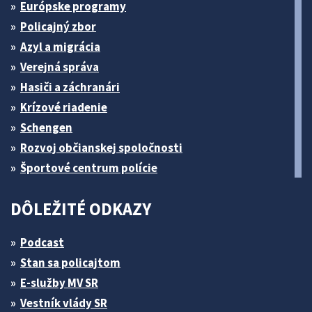
Európske programy
Policajný zbor
Azyl a migrácia
Verejná správa
Hasiči a záchranári
Krízové riadenie
Schengen
Rozvoj občianskej spoločnosti
Športové centrum polície
DÔLEŽITÉ ODKAZY
Podcast
Stan sa policajtom
E-služby MV SR
Vestník vlády SR