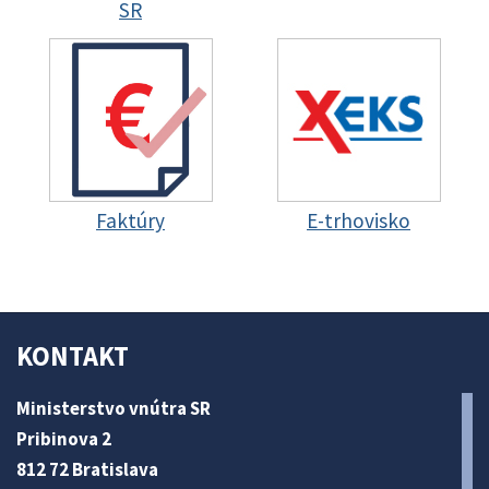
SR
Faktúry
E-trhovisko
KONTAKT
Ministerstvo vnútra SR
Pribinova 2
812 72 Bratislava