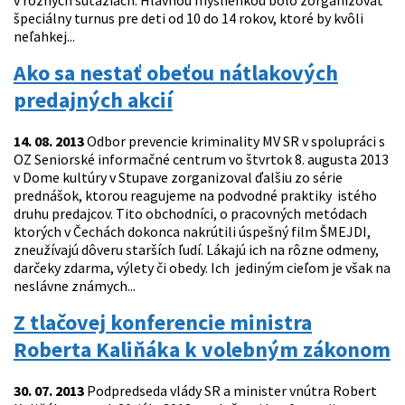
v rôznych súťažiach. Hlavnou myšlienkou bolo zorganizovať
špeciálny turnus pre deti od 10 do 14 rokov, ktoré by kvôli
neľahkej...
Ako sa nestať obeťou nátlakových
predajných akcií
14. 08. 2013
Odbor prevencie kriminality MV SR v spolupráci s
OZ Seniorské informačné centrum vo štvrtok 8. augusta 2013
v Dome kultúry v Stupave zorganizoval ďalšiu zo série
prednášok, ktorou reagujeme na podvodné praktiky istého
druhu predajcov. Tito obchodníci, o pracovných metódach
ktorých v Čechách dokonca nakrútili úspešný film ŠMEJDI,
zneužívajú dôveru starších ľudí. Lákajú ich na rôzne odmeny,
darčeky zdarma, výlety či obedy. Ich jediným cieľom je však na
neslávne známych...
Z tlačovej konferencie ministra
Roberta Kaliňáka k volebným zákonom
30. 07. 2013
Podpredseda vlády SR a minister vnútra Robert