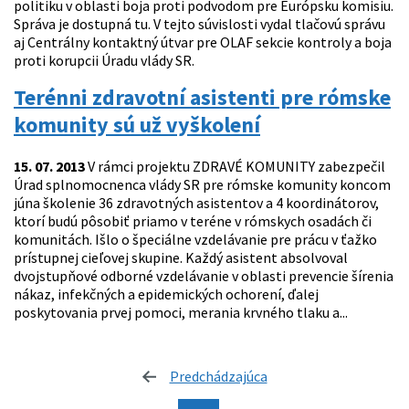
politiku v oblasti boja proti podvodom pre Európsku komisiu.
Správa je dostupná tu. V tejto súvislosti vydal tlačovú správu
aj Centrálny kontaktný útvar pre OLAF sekcie kontroly a boja
proti korupcii Úradu vlády SR.
Terénni zdravotní asistenti pre rómske
komunity sú už vyškolení
15. 07. 2013
V rámci projektu ZDRAVÉ KOMUNITY zabezpečil
Úrad splnomocnenca vlády SR pre rómske komunity koncom
júna školenie 36 zdravotných asistentov a 4 koordinátorov,
ktorí budú pôsobiť priamo v teréne v rómskych osadách či
komunitách. Išlo o špeciálne vzdelávanie pre prácu v ťažko
prístupnej cieľovej skupine. Každý asistent absolvoval
dvojstupňové odborné vzdelávanie v oblasti prevencie šírenia
nákaz, infekčných a epidemických ochorení, ďalej
poskytovania prvej pomoci, merania krvného tlaku a...
Predchádzajúca
stránka