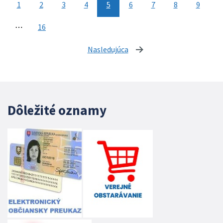
1
2
3
4
5
6
7
8
9
⋯
16
Nasledujúca
stránka
Dôležité oznamy