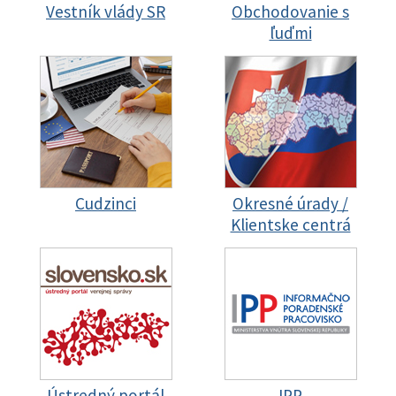
Vestník vlády SR
Obchodovanie s
ľuďmi
Cudzinci
Okresné úrady /
Klientske centrá
Ústredný portál
IPP