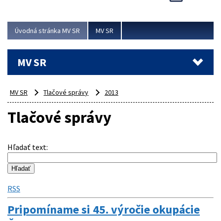
Viac
Úvodná stránka MV SR
MV SR
MV SR
MV SR
Tlačové správy
2013
Tlačové správy
Hľadať text
:
RSS
Pripomíname si 45. výročie okupácie