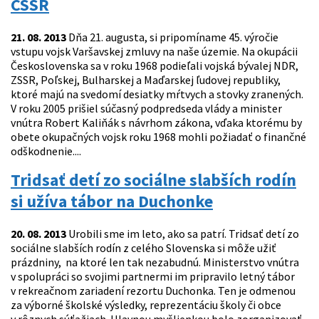
ČSSR
21. 08. 2013
Dňa 21. augusta, si pripomíname 45. výročie
vstupu vojsk Varšavskej zmluvy na naše územie. Na okupácii
Československa sa v roku 1968 podieľali vojská bývalej NDR,
ZSSR, Poľskej, Bulharskej a Maďarskej ľudovej republiky,
ktoré majú na svedomí desiatky mŕtvych a stovky zranených.
V roku 2005 prišiel súčasný podpredseda vlády a minister
vnútra Robert Kaliňák s návrhom zákona, vďaka ktorému by
obete okupačných vojsk roku 1968 mohli požiadať o finančné
odškodnenie....
Tridsať detí zo sociálne slabších rodín
si užíva tábor na Duchonke
20. 08. 2013
Urobili sme im leto, ako sa patrí. Tridsať detí zo
sociálne slabších rodín z celého Slovenska si môže užiť
prázdniny, na ktoré len tak nezabudnú. Ministerstvo vnútra
v spolupráci so svojimi partnermi im pripravilo letný tábor
v rekreačnom zariadení rezortu Duchonka. Ten je odmenou
za výborné školské výsledky, reprezentáciu školy či obce