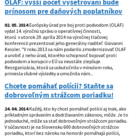
OLAF: vyšší počet vyšetrovaní bude
prínosom pre daňových poplatníkov
02. 05. 2014
Európsky úrad pre boj proti podvodom (OLAF)
vydal 14. výročnú správu o operatívnej činnosti,
ktorú v utorok 29. apríla 2014 na výročnej tlačovej
konferencii prezentoval jeho generálny riaditeľ Giovanni
Kessler. "V roku 2013 sa nám podarilo zmodernizovať OLAF
a urobiť z neho úrad, ktorého schopnosť bojovať proti
podvodom a korupcii v EÚ sa neustále zlepšuje.
Reorganizácia, ktorá sa uskutočnila v minulom roku,
priniesla sľubné výsledky a umožnila nám...
Chcete pomáhať polícii? Staňte sa
dobrovoľným strážcom poriadku!
24. 04. 2014
Každý, kto by chcel pomáhať polícii aj inak, ako
príkladným správaním a dodržiavaním zákonov, môže. Je to
jednoduché, môže sa stať dobrovoľným strážcom poriadku.
V súčasnosti je na Slovensku 600 dobrovoľných strážcov
poriadku, ktorí bez nároku na honorár pomáhajú polícii,