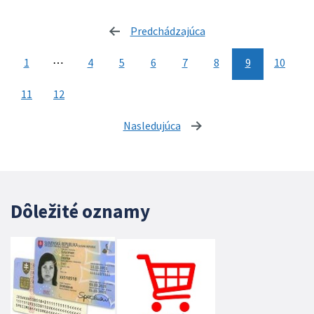
Predchádzajúca
stránka
1
⋯
4
5
6
7
8
9
10
11
12
Nasledujúca
stránka
Dôležité oznamy