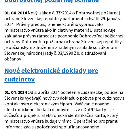
01. 04. 2014
Nový zákon č. 37/2014 o Dobrovoľnej požiarnej
ochrane Slovenskej republiky parlament schválil 29. januára
2014. Právny predpis, znenie ktorého vypracovalo
ministerstvo vnútra ako iniciatívny materiál, ustanovuje
základný právny rámec pre pôsobenie Dobrovoľnej požiarnej
ochrany. Dobrovoľná požiarna ochrana Slovenskej republiky
je občianskym združením zriadeným v súlade so zákonom
Slovenskej národnej rady č. 83/1990 Zb. o združovaní
občanov....
Nové elektronické doklady pre
cudzincov
01. 04. 2014
Od 1. apríla 2014 oddelenia cudzineckej polície na
Slovensku vydávajú nový typ dokladu o pobyte pre cudzincov s
kontaktným elektronickým čipom. Vydávanie nového
elektronického dokladu o pobyte – tzv. eDoPP karty - je
súčasťou projektu Elektronická identifikačná karta, ktorý
ministerstvo vnútra buduje v rámci Operačného programu
informatizácia spoločnosti spolufinancovaného