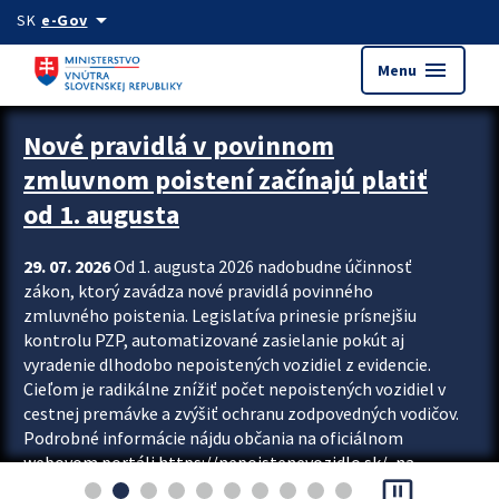
Preskocit na hlavný obsah
arrow_drop_down
SK
e-Gov
menu
Menu
Zastavit automatický posun upútavok
Nové pravidlá v povinnom
zmluvnom poistení začínajú platiť
od 1. augusta
29. 07. 2026
Od 1. augusta 2026 nadobudne účinnosť
zákon, ktorý zavádza nové pravidlá povinného
zmluvného poistenia. Legislatíva prinesie prísnejšiu
kontrolu PZP, automatizované zasielanie pokút aj
vyradenie dlhodobo nepoistených vozidiel z evidencie.
Cieľom je radikálne znížiť počet nepoistených vozidiel v
cestnej premávke a zvýšiť ochranu zodpovedných vodičov.
Podrobné informácie nájdu občania na oficiálnom
webovom portáli https://nepoistenevozidlo.sk/, na
pause_presentation
ktorom od augusta pribudne aj možnosť overiť si...