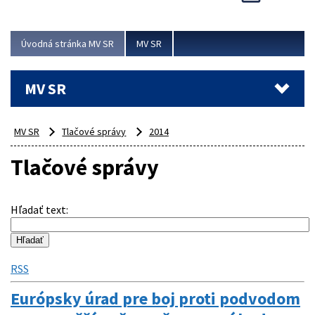
Viac
Úvodná stránka MV SR
MV SR
MV SR
MV SR
Tlačové správy
2014
Tlačové správy
Hľadať text
:
RSS
Európsky úrad pre boj proti podvodom