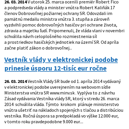
26. 03. 2014
V utorok 25. marca ocenili premiér Robert Fico
a podpredseda vlády a minister vnútra Robert Kaliňák 17
členov Dobrovoľnej požiarnej ochrany SR. Odovzdali im
pamätnú medailu ministra vnútra 3. stupňa a zároveň
vyzdvihli pomoc dobrovoľných hasičov pri ochrane života,
zdravia a majetku ľudí. Pripomenuli, že vláda vlani v novembri
schválila návrh celoplošného rozmiestnenia síl
a prostriedkov hasičských jednotiek na území SR. Od apríla
začne platiť zákon o dobrovoľnej...
Vestník vlády v elektronickej podobe
prinesie úsporu 12-tisíc eur ročne
26. 03. 2014
Vestník Vlády SR bude od 1. apríla 2014 vydávaný
v elektronickej podobe uverejnením na webovom sídle
Ministerstva vnútra SR www.minv.sk . Vyplýva to z návrhu
Zásad vydávania Vestníka vlády SR, ktorý v stredu 26. marca
2014 schválila vláda. Týmto krokom plánuje ministerstvo
vnútra ušetriť na nákladoch spojených s tlačou a distribúciou
vestníka. Ročná úspora sa predpokladá vo výške 12.000 eur,
v tomto roku pravdepodobne 9.000 eur....