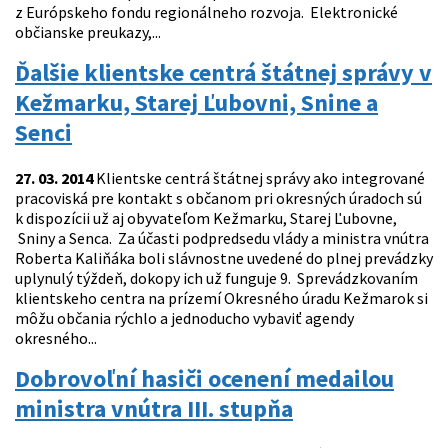
z Európskeho fondu regionálneho rozvoja. Elektronické
občianske preukazy,...
Ďalšie klientske centrá štátnej správy v
Kežmarku, Starej Ľubovni, Snine a
Senci
27. 03. 2014
Klientske centrá štátnej správy ako integrované
pracoviská pre kontakt s občanom pri okresných úradoch sú
k dispozícii už aj obyvateľom Kežmarku, Starej Ľubovne,
Sniny a Senca. Za účasti podpredsedu vlády a ministra vnútra
Roberta Kaliňáka boli slávnostne uvedené do plnej prevádzky
uplynulý týždeň, dokopy ich už funguje 9. Sprevádzkovaním
klientskeho centra na prízemí Okresného úradu Kežmarok si
môžu občania rýchlo a jednoducho vybaviť agendy
okresného...
Dobrovoľní hasiči ocenení medailou
ministra vnútra III. stupňa