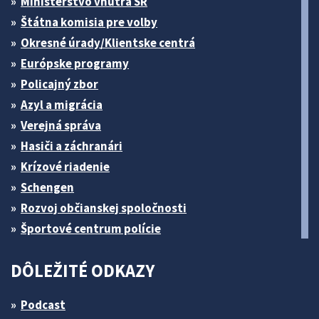
Ministerstvo vnútra SR
Štátna komisia pre volby
Okresné úrady/Klientske centrá
Európske programy
Policajný zbor
Azyl a migrácia
Verejná správa
Hasiči a záchranári
Krízové riadenie
Schengen
Rozvoj občianskej spoločnosti
Športové centrum polície
DÔLEŽITÉ ODKAZY
Podcast