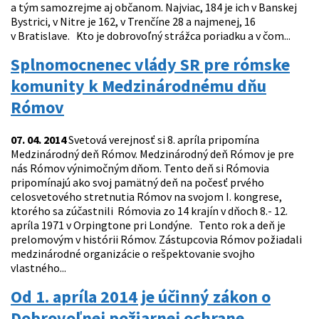
a tým samozrejme aj občanom. Najviac, 184 je ich v Banskej
Bystrici, v Nitre je 162, v Trenčíne 28 a najmenej, 16
v Bratislave. Kto je dobrovoľný strážca poriadku a v čom...
Splnomocnenec vlády SR pre rómske
komunity k Medzinárodnému dňu
Rómov
07. 04. 2014
Svetová verejnosť si 8. apríla pripomína
Medzinárodný deň Rómov. Medzinárodný deň Rómov je pre
nás Rómov výnimočným dňom. Tento deň si Rómovia
pripomínajú ako svoj pamätný deň na počesť prvého
celosvetového stretnutia Rómov na svojom I. kongrese,
ktorého sa zúčastnili Rómovia zo 14 krajín v dňoch 8.- 12.
apríla 1971 v Orpingtone pri Londýne. Tento rok a deň je
prelomovým v histórii Rómov. Zástupcovia Rómov požiadali
medzinárodné organizácie o rešpektovanie svojho
vlastného...
Od 1. apríla 2014 je účinný zákon o
Dobrovoľnej požiarnej ochrane