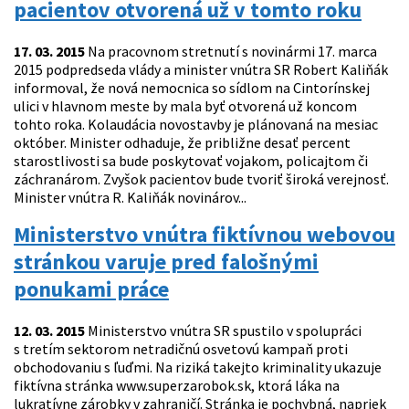
pacientov otvorená už v tomto roku
17. 03. 2015
Na pracovnom stretnutí s novinármi 17. marca
2015 podpredseda vlády a minister vnútra SR Robert Kaliňák
informoval, že nová nemocnica so sídlom na Cintorínskej
ulici v hlavnom meste by mala byť otvorená už koncom
tohto roka. Kolaudácia novostavby je plánovaná na mesiac
október. Minister odhaduje, že približne desať percent
starostlivosti sa bude poskytovať vojakom, policajtom či
záchranárom. Zvyšok pacientov bude tvoriť široká verejnosť.
Minister vnútra R. Kaliňák novinárov...
Ministerstvo vnútra fiktívnou webovou
stránkou varuje pred falošnými
ponukami práce
12. 03. 2015
Ministerstvo vnútra SR spustilo v spolupráci
s tretím sektorom netradičnú osvetovú kampaň proti
obchodovaniu s ľuďmi. Na riziká takejto kriminality ukazuje
fiktívna stránka www.superzarobok.sk, ktorá láka na
lukratívne zárobky v zahraničí. Stránka je pochybná, napriek