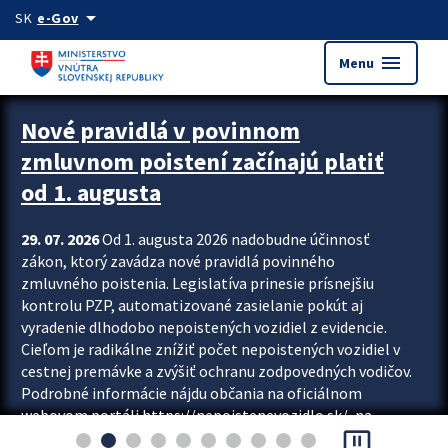
Preskocit na hlavný obsah
arrow_drop_down
SK
e-Gov
menu
Menu
Zastavit automatický posun upútavok
Nové pravidlá v povinnom
zmluvnom poistení začínajú platiť
od 1. augusta
29. 07. 2026
Od 1. augusta 2026 nadobudne účinnosť
zákon, ktorý zavádza nové pravidlá povinného
zmluvného poistenia. Legislatíva prinesie prísnejšiu
kontrolu PZP, automatizované zasielanie pokút aj
vyradenie dlhodobo nepoistených vozidiel z evidencie.
Cieľom je radikálne znížiť počet nepoistených vozidiel v
cestnej premávke a zvýšiť ochranu zodpovedných vodičov.
Podrobné informácie nájdu občania na oficiálnom
webovom portáli https://nepoistenevozidlo.sk/, na
pause_presentation
ktorom od augusta pribudne aj možnosť overiť si...