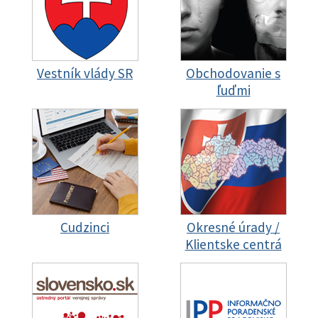
Vestník vlády SR
Obchodovanie s
ľuďmi
Cudzinci
Okresné úrady /
Klientske centrá