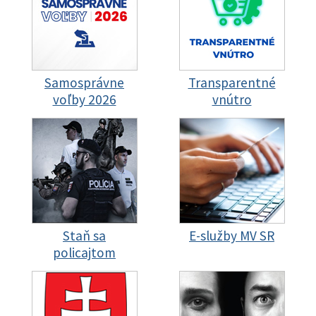
Samosprávne
Transparentné
voľby 2026
vnútro
Staň sa
E-služby MV SR
policajtom