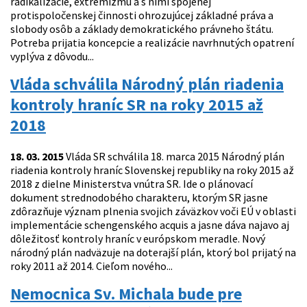
radikalizácie, extrémizmu a s nimi spojenej
protispoločenskej činnosti ohrozujúcej základné práva a
slobody osôb a základy demokratického právneho štátu.
Potreba prijatia koncepcie a realizácie navrhnutých opatrení
vyplýva z dôvodu...
Vláda schválila Národný plán riadenia
kontroly hraníc SR na roky 2015 až
2018
18. 03. 2015
Vláda SR schválila 18. marca 2015 Národný plán
riadenia kontroly hraníc Slovenskej republiky na roky 2015 až
2018 z dielne Ministerstva vnútra SR. Ide o plánovací
dokument strednodobého charakteru, ktorým SR jasne
zdôrazňuje význam plnenia svojich záväzkov voči EÚ v oblasti
implementácie schengenského acquis a jasne dáva najavo aj
dôležitosť kontroly hraníc v európskom meradle. Nový
národný plán nadväzuje na doterajší plán, ktorý bol prijatý na
roky 2011 až 2014. Cieľom nového...
Nemocnica Sv. Michala bude pre