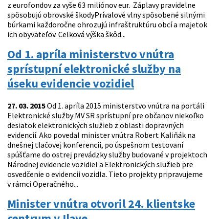
z eurofondov za vyše 63 miliónov eur. Záplavy pravidelne
spôsobujú obrovské škodyPrívalové vlny spôsobené silnými
búrkami každoročne ohrozujú infraštruktúru obcí a majetok
ich obyvateľov. Celková výška škôd...
Od 1. apríla ministerstvo vnútra
sprístupní elektronické služby na
úseku evidencie vozidiel
27. 03. 2015
Od 1. apríla 2015 ministerstvo vnútra na portáli
Elektronické služby MV SR sprístupní pre občanov niekoľko
desiatok elektronických služieb z oblasti dopravných
evidencií. Ako povedal minister vnútra Robert Kaliňák na
dnešnej tlačovej konferencii, po úspešnom testovaní
spúšťame do ostrej prevádzky služby budované v projektoch
Národnej evidencie vozidiel a Elektronických služieb pre
osvedčenie o evidencii vozidla. Tieto projekty pripravujeme
v rámci Operačného...
Minister vnútra otvoril 24. klientske
centrum v Ilave