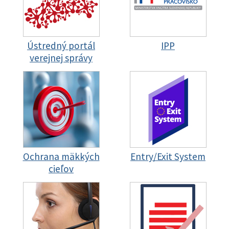
Ústredný portál
IPP
verejnej správy
Ochrana mäkkých
Entry/Exit System
cieľov