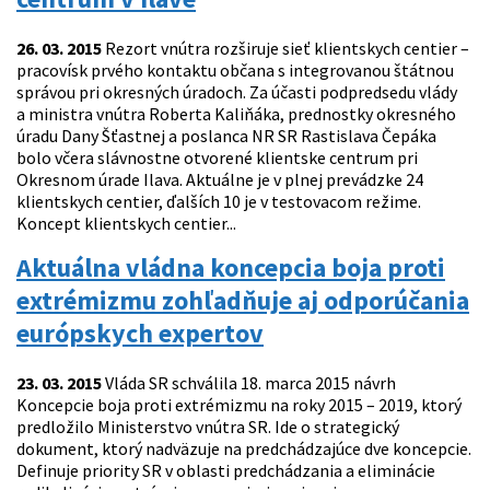
26. 03. 2015
Rezort vnútra rozširuje sieť klientskych centier –
pracovísk prvého kontaktu občana s integrovanou štátnou
správou pri okresných úradoch. Za účasti podpredsedu vlády
a ministra vnútra Roberta Kaliňáka, prednostky okresného
úradu Dany Šťastnej a poslanca NR SR Rastislava Čepáka
bolo včera slávnostne otvorené klientske centrum pri
Okresnom úrade Ilava. Aktuálne je v plnej prevádzke 24
klientskych centier, ďalších 10 je v testovacom režime.
Koncept klientskych centier...
Aktuálna vládna koncepcia boja proti
extrémizmu zohľadňuje aj odporúčania
európskych expertov
23. 03. 2015
Vláda SR schválila 18. marca 2015 návrh
Koncepcie boja proti extrémizmu na roky 2015 – 2019, ktorý
predložilo Ministerstvo vnútra SR. Ide o strategický
dokument, ktorý nadväzuje na predchádzajúce dve koncepcie.
Definuje priority SR v oblasti predchádzania a eliminácie