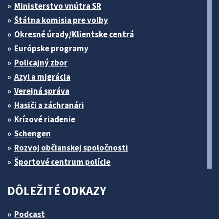
Ministerstvo vnútra SR
Štátna komisia pre volby
Okresné úrady/Klientske centrá
Európske programy
Policajný zbor
Azyl a migrácia
Verejná správa
Hasiči a záchranári
Krízové riadenie
Schengen
Rozvoj občianskej spoločnosti
Športové centrum polície
DÔLEŽITÉ ODKAZY
Podcast