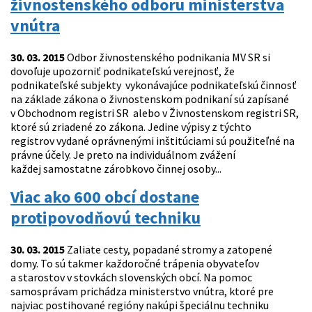
živnostenského odboru ministerstva
vnútra
30. 03. 2015
Odbor živnostenského podnikania MV SR si
dovoľuje upozorniť podnikateľskú verejnosť, že
podnikateľské subjekty vykonávajúce podnikateľskú činnosť
na základe zákona o živnostenskom podnikaní sú zapísané
v Obchodnom registri SR alebo v Živnostenskom registri SR,
ktoré sú zriadené zo zákona. Jedine výpisy z týchto
registrov vydané oprávnenými inštitúciami sú použiteľné na
právne účely. Je preto na individuálnom zvážení
každej samostatne zárobkovo činnej osoby...
Viac ako 600 obcí dostane
protipovodňovú techniku
30. 03. 2015
Zaliate cesty, popadané stromy a zatopené
domy. To sú takmer každoročné trápenia obyvateľov
a starostov v stovkách slovenských obcí. Na pomoc
samosprávam prichádza ministerstvo vnútra, ktoré pre
najviac postihované regióny nakúpi špeciálnu techniku