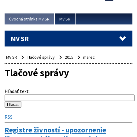
Viac
Úvodná stránka MV SR
MV SR
MV SR
MV SR
Tlačové správy
2015
marec
Tlačové správy
Hľadať text
:
RSS
Registre živností - upozornenie