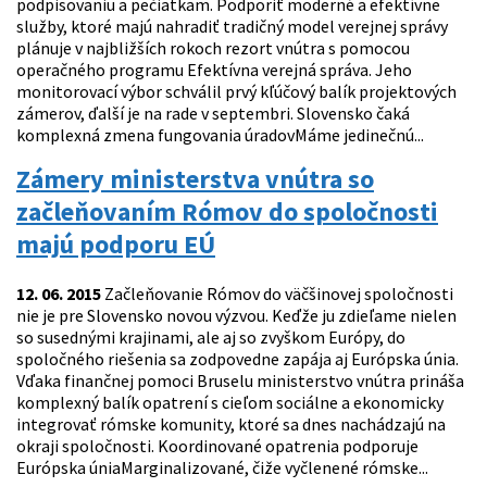
podpisovaniu a pečiatkam. Podporiť moderné a efektívne
služby, ktoré majú nahradiť tradičný model verejnej správy
plánuje v najbližších rokoch rezort vnútra s pomocou
operačného programu Efektívna verejná správa. Jeho
monitorovací výbor schválil prvý kľúčový balík projektových
zámerov, ďalší je na rade v septembri. Slovensko čaká
komplexná zmena fungovania úradovMáme jedinečnú...
Zámery ministerstva vnútra so
začleňovaním Rómov do spoločnosti
majú podporu EÚ
12. 06. 2015
Začleňovanie Rómov do väčšinovej spoločnosti
nie je pre Slovensko novou výzvou. Keďže ju zdieľame nielen
so susednými krajinami, ale aj so zvyškom Európy, do
spoločného riešenia sa zodpovedne zapája aj Európska únia.
Vďaka finančnej pomoci Bruselu ministerstvo vnútra prináša
komplexný balík opatrení s cieľom sociálne a ekonomicky
integrovať rómske komunity, ktoré sa dnes nachádzajú na
okraji spoločnosti. Koordinované opatrenia podporuje
Európska úniaMarginalizované, čiže vyčlenené rómske...