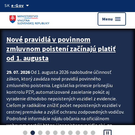
Preskocit na hlavný obsah
arrow_drop_down
SK
e-Gov
menu
Menu
Zastavit automatický posun upútavok
Nové pravidlá v povinnom
zmluvnom poistení začínajú platiť
od 1. augusta
29. 07. 2026
Od 1. augusta 2026 nadobudne účinnosť
zákon, ktorý zavádza nové pravidlá povinného
zmluvného poistenia. Legislatíva prinesie prísnejšiu
kontrolu PZP, automatizované zasielanie pokút aj
vyradenie dlhodobo nepoistených vozidiel z evidencie.
Cieľom je radikálne znížiť počet nepoistených vozidiel v
cestnej premávke a zvýšiť ochranu zodpovedných vodičov.
Podrobné informácie nájdu občania na oficiálnom
webovom portáli https://nepoistenevozidlo.sk/, na
pause_presentation
ktorom od augusta pribudne aj možnosť overiť si...