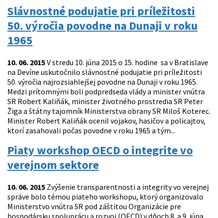
Slávnostné podujatie pri príležitosti
50. výročia povodne na Dunaji v roku
1965
10. 06. 2015
V stredu 10. júna 2015 o 15. hodine sa v Bratislave
na Devíne uskutočnilo slávnostné podujatie pri príležitosti
50. výročia najrozsiahlejšej povodne na Dunaji v roku 1965.
Medzi prítomnými boli podpredseda vlády a minister vnútra
SR Robert Kaliňák, minister životného prostredia SR Peter
Žiga a štátny tajomník Ministerstva obrany SR Miloš Koterec.
Minister Robert Kaliňák ocenil vojakov, hasičov a policajtov,
ktorí zasahovali počas povodne v roku 1965 a tým...
Piaty workshop OECD o integrite vo
verejnom sektore
10. 06. 2015
Zvýšenie transparentnosti a integrity vo verejnej
správe bolo témou piateho workshopu, ktorý organizovalo
Ministerstvo vnútra SR pod záštitou Organizácie pre
hospodársku spoluprácu a rozvoj (OECD) v dňoch 8. a 9. júna