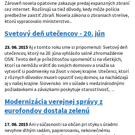
Zároveň novela opätovne zakazuje predaj expanzných zbraní
cez internet. Rozširujú sa tiež dôvody, kedy môže polícia
predbežne zaistiť zbraň. Novela zákona o zbraniach strelive,
ktorú vypracovalo ministerstvo...
Svetový deň utečencov - 20. jún
23. 06. 2015
Aj v tomto roku sme si pripomenuli Svetový deň
utečencov, ktorý na 20. júna vyhlásilo valné zhromaždenie
OSN. Tento deň je príležitosťou spomenúť si na všetkých,
ktorí sa nemôžu vrátiť do svojich domovov a snažia sa
vytvoriť si podmienky na život v novej krajine. Utečenci, ktorí
z rôznych dôvodov museli opustiť svoj domov, sa nachádzajú
aj v našej krajine. Slovensko im v súlade s medzinárodnými
požiadavkami a záväzkami poskytuje starostlivosť, ...
Modernizácia verejnej správy z
eurofondov dostala zelenú
17. 06. 2015
Ani v súčasnosti sa občan pri styku s úradmi
nevyhne dlhým radám, papierovaniu, nekonečnému