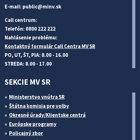
E-mail:
public@minv
.sk
Call centrum:
Telefón: 0800 222 222
Nahlásenie problému:
Kontaktný formulár Call Centra MV SR
PO, UT, ŠT, PIA: 8.00 - 16.00
STREDA: 8.00 - 17.00
SEKCIE MV SR
Ministerstvo vnútra SR
Štátna komisia pre volby
Okresné úrady/Klientske centrá
Európske programy
Policajný zbor