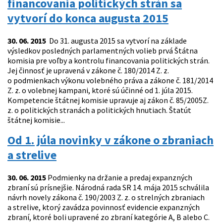
financovania politických strán sa
vytvorí do konca augusta 2015
30. 06. 2015
Do 31. augusta 2015 sa vytvorí na základe
výsledkov posledných parlamentných volieb prvá Štátna
komisia pre voľby a kontrolu financovania politických strán.
Jej činnosť je upravená v zákone č. 180/2014 Z. z.
o podmienkach výkonu volebného práva a zákone č. 181/2014
Z. z. o volebnej kampani, ktoré sú účinné od 1. júla 2015.
Kompetencie štátnej komisie upravuje aj zákon č. 85/2005Z.
z. o politických stranách a politických hnutiach. Štatút
štátnej komisie...
Od 1. júla novinky v zákone o zbraniach
a strelive
30. 06. 2015
Podmienky na držanie a predaj expanzných
zbraní sú prísnejšie. Národná rada SR 14. mája 2015 schválila
návrh novely zákona č. 190/2003 Z. z. o strelných zbraniach
a strelive, ktorý zavádza povinnosť evidencie expanzných
zbraní, ktoré boli upravené zo zbraní kategórie A, B alebo C.