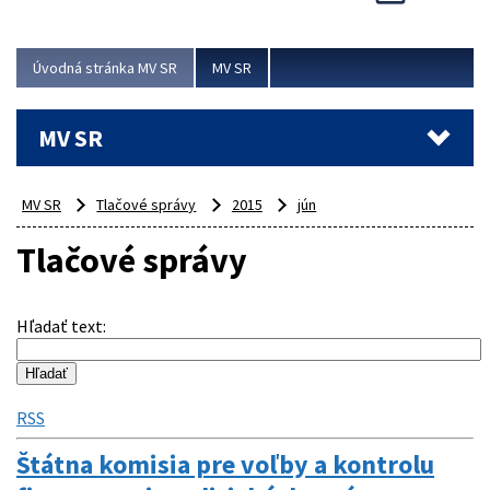
Viac
Úvodná stránka MV SR
MV SR
MV SR
MV SR
Tlačové správy
2015
jún
Tlačové správy
Hľadať text
:
RSS
Štátna komisia pre voľby a kontrolu