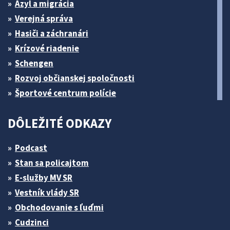
Azyl a migrácia
Verejná správa
Hasiči a záchranári
Krízové riadenie
Schengen
Rozvoj občianskej spoločnosti
Športové centrum polície
DÔLEŽITÉ ODKAZY
Podcast
Stan sa policajtom
E-služby MV SR
Vestník vlády SR
Obchodovanie s ľuďmi
Cudzinci