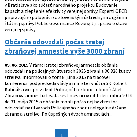
v Bratislave ako súčasť národného projektu Budovanie
kapacít a zlepšenie efektivity verejnej správy. Experti OECD
pripravujú v spolupráci so slovenským ústrednými orgánmi
štátnej správy Public Governance Review, t.j. správu o stave
verejnej správy...
Občania odovzdali počas tretej
zbraňovej amnestie vyše 3000 zbraní
09. 06. 2015
V rámci tretej zbraňovej amnestie občania
odovzdali na policajných útvaroch 3035 zbraní a 36 326 kusov
streliva. Informovali o tom 8. júna 2015 na tlačovej
konferencii podpredseda vlády a minister vnútra SR Robert
Kaliňák a viceprezident Policajného zboru Ľubomír Ábel.
Zbraňová amnestia trvala šesť mesiacov od 1. decembra 2014
do 31. mája 2015 a občania mohli počas nej beztrestne
odovzdať na útvaroch Policajného zboru nelegálne držané
zbrane a strelivo. Po úspešných dvoch amnestiách...
1
2