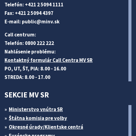
Telefón: +421 2 5094 1111
Fax: +421 2 5094 4397
E-mail:
public@minv
.sk
Call centrum:
Telefón: 0800 222 222
Nahlásenie problému:
Kontaktný formulár Call Centra MV SR
PO, UT, ŠT, PIA: 8.00 - 16.00
STREDA: 8.00 - 17.00
SEKCIE MV SR
Ministerstvo vnútra SR
Štátna komisia pre volby
Okresné úrady/Klientske centrá
Európske programy