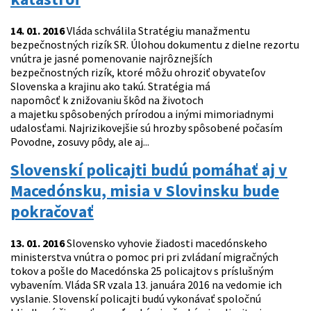
14. 01. 2016
Vláda schválila Stratégiu manažmentu
bezpečnostných rizík SR. Úlohou dokumentu z dielne rezortu
vnútra je jasné pomenovanie najrôznejších
bezpečnostných rizík, ktoré môžu ohroziť obyvateľov
Slovenska a krajinu ako takú. Stratégia má
napomôcť k znižovaniu škôd na životoch
a majetku spôsobených prírodou a inými mimoriadnymi
udalosťami. Najrizikovejšie sú hrozby spôsobené počasím
Povodne, zosuvy pôdy, ale aj...
Slovenskí policajti budú pomáhať aj v
Macedónsku, misia v Slovinsku bude
pokračovať
13. 01. 2016
Slovensko vyhovie žiadosti macedónskeho
ministerstva vnútra o pomoc pri pri zvládaní migračných
tokov a pošle do Macedónska 25 policajtov s príslušným
vybavením. Vláda SR vzala 13. januára 2016 na vedomie ich
vyslanie. Slovenskí policajti budú vykonávať spoločnú