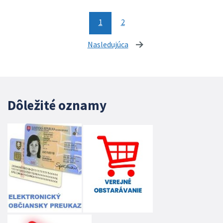
1
2
Nasledujúca
stránka
Dôležité oznamy