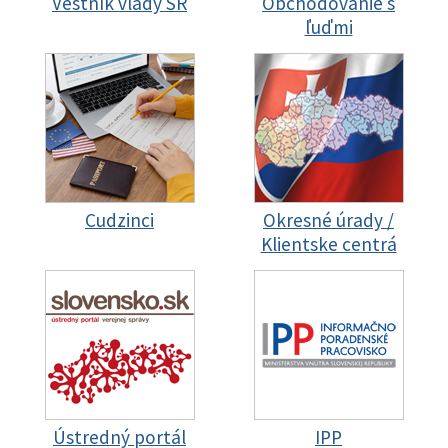
Vestník vlády SR
Obchodovanie s
ľuďmi
Cudzinci
Okresné úrady /
Klientske centrá
Ústredný portál
IPP