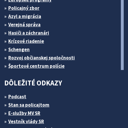
Policajný zbor
Azyl a migrácia
Verejná správa
Hasiči a záchranári
Krízové riadenie
Schengen
Rozvoj občianskej spoločnosti
Športové centrum polície
DÔLEŽITÉ ODKAZY
Podcast
Stan sa policajtom
E-služby MV SR
Vestník vlády SR