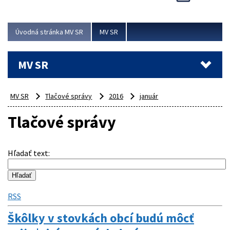
Viac
Úvodná stránka MV SR
MV SR
MV SR
MV SR
Tlačové správy
2016
január
Tlačové správy
Hľadať text
:
RSS
Škôlky v stovkách obcí budú môcť