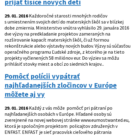
prijať tisíce nových detí
29. 01. 2016
Každoročné starosti mnohých rodičov
s umiestnením svojich detí do materských škôl sa v blízkej
dobe zmiernia. Ministerstvo vnútra vyhlásilo 29. januára 2016
dve výzvy na predkladanie projektov zameraných na
rozširovanie kapacít materských škôl, či už formou
rekonštrukcie alebo výstavby nových budov. Výzvy sú súčasťou
operačného programu Ľudské zdroje, z ktorého je na tieto
projekty vyčlenených 58 miliónov eur. Do výziev sa môžu
prihlásiť stovky miest a obcí zo siedmich krajov...
Pomôcť polícii vypátrať
najhľadanejších zločincov v Európe
môžete aj vy
29. 01. 2016
Každý z vás môže pomôcť pri pátraní po
najhľadanejších osobách v Európe. Hľadané osoby sú
zverejnené na novej webovej stránke www.eumostwanted.eu,
ktorá je spoločným projektom policajtov združených v
ENFAST. ENFAST je sieť pracovísk cieľového pátrania