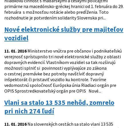
hliadkovú činnosť s maďarskými a českými policajtmi
primárne na macedónsko-gréckej hranici od 1. februára do 29.
februára s možnosťou rotácie alebo predĺženia. Toto
rozhodnutie je potvrdením solidarity Slovenska pri...
Nové elektronické služby pre majiteľov
vozidiel
11. 01. 2016
Ministerstvo vnútra pre občanov i podnikateľskú
verejnosť sprístupnilo tri nové elektronické služby z oblasti
dopravných evidencií. Vlastníkom vozidiel sa tak rozširujú
možnosti splniť si povinnosti vyplývajúce zo zákona
o cestnej premávke bez potreby navštíviť dopravný
inšpektorát či pristaviť vozidlo ku kontrole. Tvoríme
vedomostnú spoločnosť Európska únia Riadiaci orgán pre
OPIS Sprostredkovateľský orgán pre OPIS Nové...
Vlani sa stalo 13 535 nehôd, zomrelo
pri nich 274 ľudí
11. 01. 2016
Na slovenských cestách sa stalo vlani 13 535