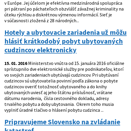
v Európe. Jej účelom je efektívna medzinárodná spolupráca
pri pátraní po páchateľoch obzvlášť závažnej kriminality na
úteku rýchlou a diskrétnou výmenou informácií. Sieť je
v súčasnosti zložená z 28 národných...
Hotely a ubytovacie zariadenia už môžu
hlásiť krátkodobý pobyt ubytovaných
cudzincov elektronicky
15. 01. 2016
Ministerstvo vnútra od 15. januára 2016 oficiálne
sprístupnilo dve elektronické služby pre podnikateľov, ktorí
vo svojich zariadeniach ubytúvajú cudzincov. Pri ubytúvaní
cudzincov sú ubytovatelia povinní podľa zákona o pobyte
cudzincov overiť totožnosť ubytovaného a do knihy
ubytovaných uviesť aj jeho štátnu príslušnosť, vrátane
dátumu narodenia, čísla cestovného dokladu, adresy
trvalého pobytu a doby ubytovania. Okrem toho musia
vyplniť úradné tlačivo o hlásení pobytu cudzinca ...
Pripravujeme Slovensko na zvládanie
katastrof