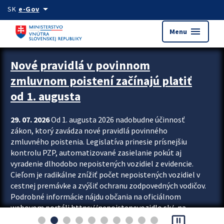
Preskocit na hlavný obsah
arrow_drop_down
SK
e-Gov
menu
Menu
Zastavit automatický posun upútavok
Nové pravidlá v povinnom
zmluvnom poistení začínajú platiť
od 1. augusta
29. 07. 2026
Od 1. augusta 2026 nadobudne účinnosť
zákon, ktorý zavádza nové pravidlá povinného
zmluvného poistenia. Legislatíva prinesie prísnejšiu
kontrolu PZP, automatizované zasielanie pokút aj
vyradenie dlhodobo nepoistených vozidiel z evidencie.
Cieľom je radikálne znížiť počet nepoistených vozidiel v
cestnej premávke a zvýšiť ochranu zodpovedných vodičov.
Podrobné informácie nájdu občania na oficiálnom
webovom portáli https://nepoistenevozidlo.sk/, na
pause_presentation
ktorom od augusta pribudne aj možnosť overiť si...