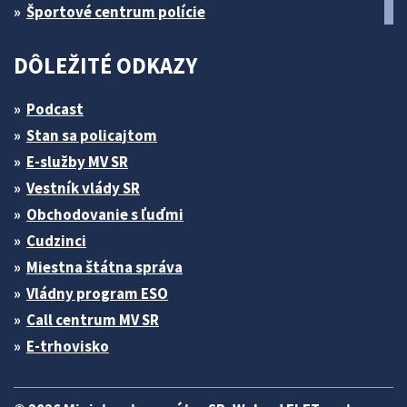
Športové centrum polície
DÔLEŽITÉ ODKAZY
Podcast
Stan sa policajtom
E-služby MV SR
Vestník vlády SR
Obchodovanie s ľuďmi
Cudzinci
Miestna štátna správa
Vládny program ESO
Call centrum MV SR
E-trhovisko