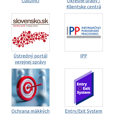
Cudzinci
Okresné úrady /
Klientske centrá
Ústredný portál
IPP
verejnej správy
Ochrana mäkkých
Entry/Exit System