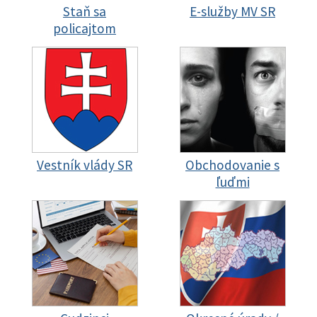
Staň sa
E-služby MV SR
policajtom
Vestník vlády SR
Obchodovanie s
ľuďmi