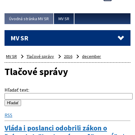
Viac
Úvodná stránka MV SR
MV SR
MV SR
MV SR
Tlačové správy
2016
december
Tlačové správy
Hľadať text
:
RSS
Vláda i poslanci odobrili zákon o