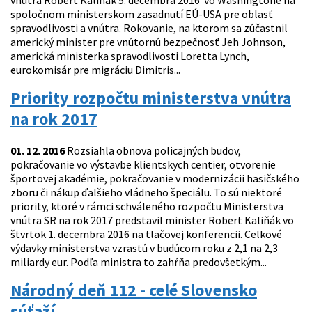
vnútra Robert Kaliňák 5. decembra 2016 vo Washingtone na
spoločnom ministerskom zasadnutí EÚ-USA pre oblasť
spravodlivosti a vnútra. Rokovanie, na ktorom sa zúčastnil
americký minister pre vnútornú bezpečnosť Jeh Johnson,
americká ministerka spravodlivosti Loretta Lynch,
eurokomisár pre migráciu Dimitris...
Priority rozpočtu ministerstva vnútra
na rok 2017
01. 12. 2016
Rozsiahla obnova policajných budov,
pokračovanie vo výstavbe klientskych centier, otvorenie
športovej akadémie, pokračovanie v modernizácii hasičského
zboru či nákup ďalšieho vládneho špeciálu. To sú niektoré
priority, ktoré v rámci schváleného rozpočtu Ministerstva
vnútra SR na rok 2017 predstavil minister Robert Kaliňák vo
štvrtok 1. decembra 2016 na tlačovej konferencii. Celkové
výdavky ministerstva vzrastú v budúcom roku z 2,1 na 2,3
miliardy eur. Podľa ministra to zahŕňa predovšetkým...
Národný deň 112 - celé Slovensko
súťaží