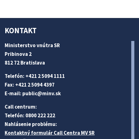
KONTAKT
Ministerstvo vnútra SR
Pribinova 2
812 72 Bratislava
Telefón: +421 2 5094 1111
Fax: +421 2 5094 4397
E-mail:
public@minv
.sk
Call centrum:
Telefón: 0800 222 222
Nahlásenie problému:
Kontaktný formulár Call Centra MV SR