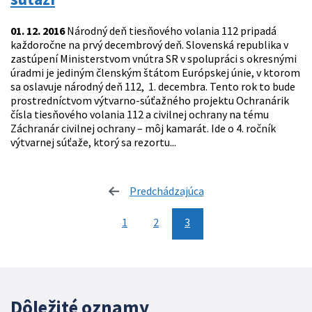
01. 12. 2016
Národný deň tiesňového volania 112 pripadá
každoročne na prvý decembrový deň. Slovenská republika v
zastúpení Ministerstvom vnútra SR v spolupráci s okresnými
úradmi je jediným členským štátom Európskej únie, v ktorom
sa oslavuje národný deň 112, 1. decembra. Tento rok to bude
prostredníctvom výtvarno-súťažného projektu Ochranárik
čísla tiesňového volania 112 a civilnej ochrany na tému
Záchranár civilnej ochrany – môj kamarát. Ide o 4. ročník
výtvarnej súťaže, ktorý sa rezortu...
Predchádzajúca
stránka
1
2
3
Dôležité oznamy