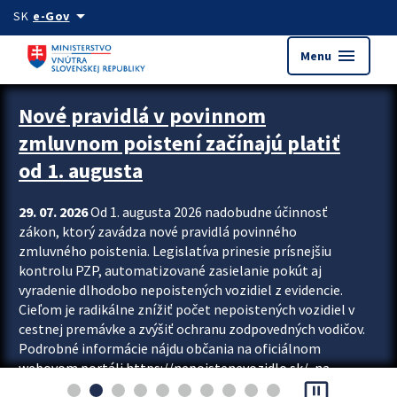
Preskocit na hlavný obsah
arrow_drop_down
SK
e-Gov
menu
Menu
Zastavit automatický posun upútavok
Nové pravidlá v povinnom
zmluvnom poistení začínajú platiť
od 1. augusta
29. 07. 2026
Od 1. augusta 2026 nadobudne účinnosť
zákon, ktorý zavádza nové pravidlá povinného
zmluvného poistenia. Legislatíva prinesie prísnejšiu
kontrolu PZP, automatizované zasielanie pokút aj
vyradenie dlhodobo nepoistených vozidiel z evidencie.
Cieľom je radikálne znížiť počet nepoistených vozidiel v
cestnej premávke a zvýšiť ochranu zodpovedných vodičov.
Podrobné informácie nájdu občania na oficiálnom
webovom portáli https://nepoistenevozidlo.sk/, na
pause_presentation
ktorom od augusta pribudne aj možnosť overiť si...