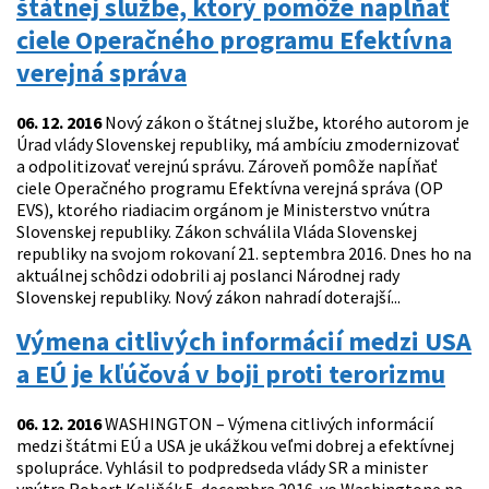
štátnej službe, ktorý pomôže napĺňať
ciele Operačného programu Efektívna
verejná správa
06. 12. 2016
Nový zákon o štátnej službe, ktorého autorom je
Úrad vlády Slovenskej republiky, má ambíciu zmodernizovať
a odpolitizovať verejnú správu. Zároveň pomôže napĺňať
ciele Operačného programu Efektívna verejná správa (OP
EVS), ktorého riadiacim orgánom je Ministerstvo vnútra
Slovenskej republiky. Zákon schválila Vláda Slovenskej
republiky na svojom rokovaní 21. septembra 2016. Dnes ho na
aktuálnej schôdzi odobrili aj poslanci Národnej rady
Slovenskej republiky. Nový zákon nahradí doterajší...
Výmena citlivých informácií medzi USA
a EÚ je kľúčová v boji proti terorizmu
06. 12. 2016
WASHINGTON – Výmena citlivých informácií
medzi štátmi EÚ a USA je ukážkou veľmi dobrej a efektívnej
spolupráce. Vyhlásil to podpredseda vlády SR a minister