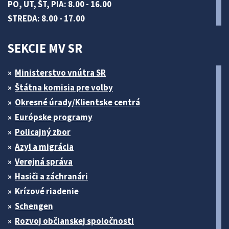
PO, UT, ŠT, PIA: 8.00 - 16.00
STREDA: 8.00 - 17.00
SEKCIE MV SR
Ministerstvo vnútra SR
Štátna komisia pre volby
Okresné úrady/Klientske centrá
Európske programy
Policajný zbor
Azyl a migrácia
Verejná správa
Hasiči a záchranári
Krízové riadenie
Schengen
Rozvoj občianskej spoločnosti