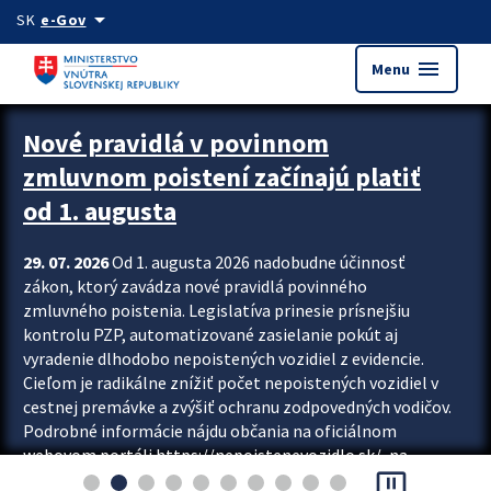
Preskocit na hlavný obsah
arrow_drop_down
SK
e-Gov
menu
Menu
Zastavit automatický posun upútavok
Nové pravidlá v povinnom
zmluvnom poistení začínajú platiť
od 1. augusta
29. 07. 2026
Od 1. augusta 2026 nadobudne účinnosť
zákon, ktorý zavádza nové pravidlá povinného
zmluvného poistenia. Legislatíva prinesie prísnejšiu
kontrolu PZP, automatizované zasielanie pokút aj
vyradenie dlhodobo nepoistených vozidiel z evidencie.
Cieľom je radikálne znížiť počet nepoistených vozidiel v
cestnej premávke a zvýšiť ochranu zodpovedných vodičov.
Podrobné informácie nájdu občania na oficiálnom
webovom portáli https://nepoistenevozidlo.sk/, na
pause_presentation
ktorom od augusta pribudne aj možnosť overiť si...