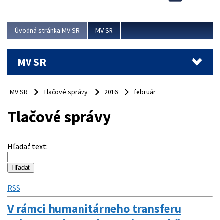
Viac
Úvodná stránka MV SR
MV SR
MV SR
MV SR
Tlačové správy
2016
február
Tlačové správy
Hľadať text
:
RSS
V rámci humanitárneho transferu