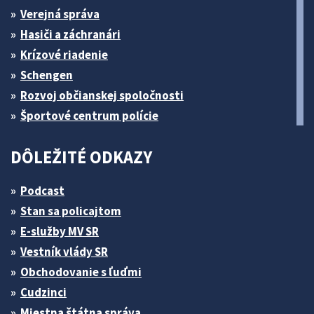
Verejná správa
Hasiči a záchranári
Krízové riadenie
Schengen
Rozvoj občianskej spoločnosti
Športové centrum polície
DÔLEŽITÉ ODKAZY
Podcast
Stan sa policajtom
E-služby MV SR
Vestník vlády SR
Obchodovanie s ľuďmi
Cudzinci
Miestna štátna správa