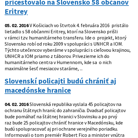
pricestovalo na Slovensko 58 občanov
Eritrey
05. 02. 2016
V Košiciach vo štvrtok 4. februára 2016 pristálo
lietadlo s 58 občanmi Eritrey, ktorí na Slovensko prišli
v rámci tzv. humanitárneho transferu. Ide o projekt, ktorý
Slovensko robí od roku 2009 v spolupráci s UNHCR a IOM.
Týchto utečencov vyberáme v spolupráci s cieľovou krajinou,
UNHCR a IOM priamo z táborov. Privezieme ich do
humanitárneho centra v Humennom, kde sa o nich
maximálne šesť mesiacov staráme, ...
Slovenskí policajti budú chrániť aj
macedónske hranice
04. 02. 2016
Slovenská republika vyslala 45 policajtov na
ochranu štátnych hraníc do zahraničia. Dvadsať policajtov
bude pomáhať na štátnej hranici v Slovinsku a po prvý
raz bude 25 policajtov chrániť hranice v Macedónsku, kde
budú spolupracovať aj pri ochrane verejného poriadku.
Informovali o tom premiér Robert Fico a minister vnútra