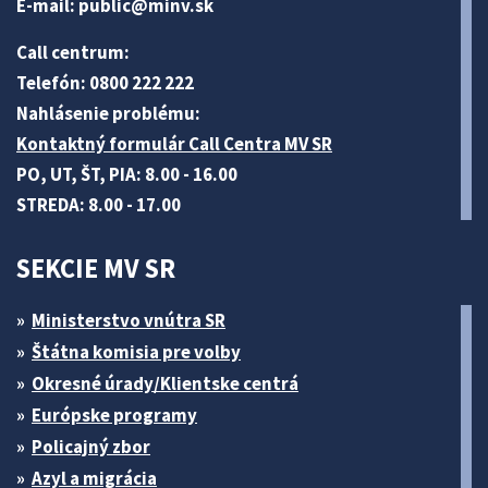
E-mail:
public@minv
.sk
Call centrum:
Telefón: 0800 222 222
Nahlásenie problému:
Kontaktný formulár Call Centra MV SR
PO, UT, ŠT, PIA: 8.00 - 16.00
STREDA: 8.00 - 17.00
SEKCIE MV SR
Ministerstvo vnútra SR
Štátna komisia pre volby
Okresné úrady/Klientske centrá
Európske programy
Policajný zbor
Azyl a migrácia