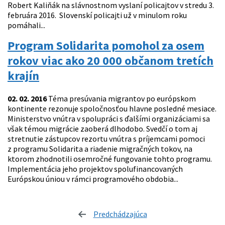
Robert Kaliňák na slávnostnom vyslaní policajtov v stredu 3.
februára 2016. Slovenskí policajti už v minulom roku
pomáhali...
Program Solidarita pomohol za osem
rokov viac ako 20 000 občanom tretích
krajín
02. 02. 2016
Téma presúvania migrantov po európskom
kontinente rezonuje spoločnosťou hlavne posledné mesiace.
Ministerstvo vnútra v spolupráci s ďalšími organizáciami sa
však témou migrácie zaoberá dlhodobo. Svedčí o tom aj
stretnutie zástupcov rezortu vnútra s príjemcami pomoci
z programu Solidarita a riadenie migračných tokov, na
ktorom zhodnotili osemročné fungovanie tohto programu.
Implementácia jeho projektov spolufinancovaných
Európskou úniou v rámci programového obdobia...
Predchádzajúca
stránka