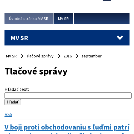
Viac
Úvodná stránka MV SR
MV SR
MV SR
MV SR
Tlačové správy
2016
september
Tlačové správy
Hľadať text
:
RSS
V boji proti obchodovaniu s ľuďmi patrí