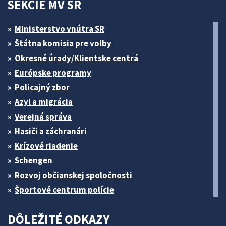
SEKCIE MV SR
Ministerstvo vnútra SR
Štátna komisia pre volby
Okresné úrady/Klientske centrá
Európske programy
Policajný zbor
Azyl a migrácia
Verejná správa
Hasiči a záchranári
Krízové riadenie
Schengen
Rozvoj občianskej spoločnosti
Športové centrum polície
DÔLEŽITÉ ODKAZY