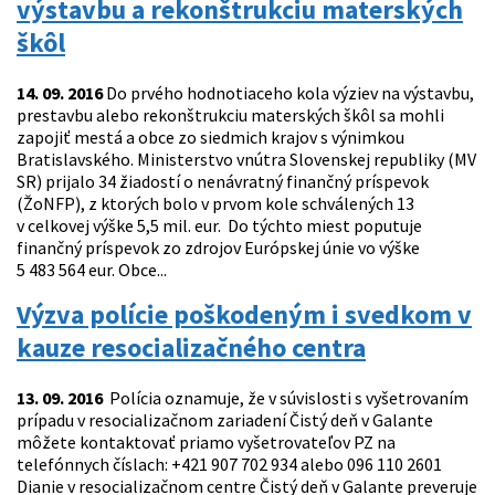
výstavbu a rekonštrukciu materských
škôl
14. 09. 2016
Do prvého hodnotiaceho kola výziev na výstavbu,
prestavbu alebo rekonštrukciu materských škôl sa mohli
zapojiť mestá a obce zo siedmich krajov s výnimkou
Bratislavského. Ministerstvo vnútra Slovenskej republiky (MV
SR) prijalo 34 žiadostí o nenávratný finančný príspevok
(ŽoNFP), z ktorých bolo v prvom kole schválených 13
v celkovej výške 5,5 mil. eur. Do týchto miest poputuje
finančný príspevok zo zdrojov Európskej únie vo výške
5 483 564 eur. Obce...
Výzva polície poškodeným i svedkom v
kauze resocializačného centra
13. 09. 2016
Polícia oznamuje, že v súvislosti s vyšetrovaním
prípadu v resocializačnom zariadení Čistý deň v Galante
môžete kontaktovať priamo vyšetrovateľov PZ na
telefónnych číslach: +421 907 702 934 alebo 096 110 2601
Dianie v resocializačnom centre Čistý deň v Galante preveruje