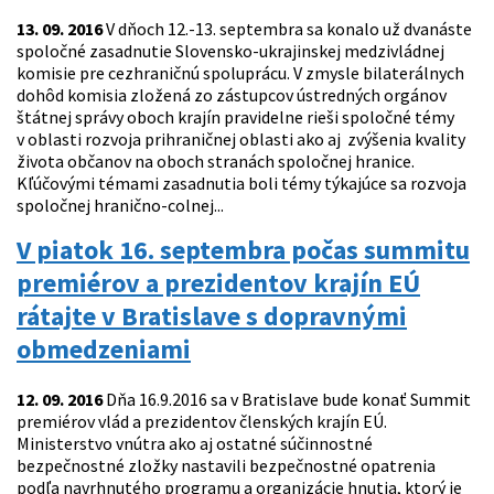
13. 09. 2016
V dňoch 12.-13. septembra sa konalo už dvanáste
spoločné zasadnutie Slovensko-ukrajinskej medzivládnej
komisie pre cezhraničnú spoluprácu. V zmysle bilaterálnych
dohôd komisia zložená zo zástupcov ústredných orgánov
štátnej správy oboch krajín pravidelne rieši spoločné témy
v oblasti rozvoja prihraničnej oblasti ako aj zvýšenia kvality
života občanov na oboch stranách spoločnej hranice.
Kľúčovými témami zasadnutia boli témy týkajúce sa rozvoja
spoločnej hranično-colnej...
V piatok 16. septembra počas summitu
premiérov a prezidentov krajín EÚ
rátajte v Bratislave s dopravnými
obmedzeniami
12. 09. 2016
Dňa 16.9.2016 sa v Bratislave bude konať Summit
premiérov vlád a prezidentov členských krajín EÚ.
Ministerstvo vnútra ako aj ostatné súčinnostné
bezpečnostné zložky nastavili bezpečnostné opatrenia
podľa navrhnutého programu a organizácie hnutia, ktorý je