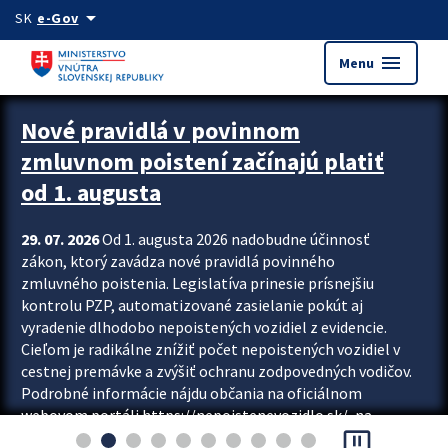
Preskocit na hlavný obsah
arrow_drop_down
SK
e-Gov
menu
Menu
Zastavit automatický posun upútavok
Nové pravidlá v povinnom
zmluvnom poistení začínajú platiť
od 1. augusta
29. 07. 2026
Od 1. augusta 2026 nadobudne účinnosť
zákon, ktorý zavádza nové pravidlá povinného
zmluvného poistenia. Legislatíva prinesie prísnejšiu
kontrolu PZP, automatizované zasielanie pokút aj
vyradenie dlhodobo nepoistených vozidiel z evidencie.
Cieľom je radikálne znížiť počet nepoistených vozidiel v
cestnej premávke a zvýšiť ochranu zodpovedných vodičov.
Podrobné informácie nájdu občania na oficiálnom
webovom portáli https://nepoistenevozidlo.sk/, na
pause_presentation
ktorom od augusta pribudne aj možnosť overiť si...