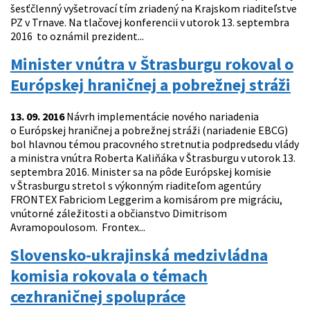
šesťčlenný vyšetrovací tím zriadený na Krajskom riaditeľstve
PZ v Trnave. Na tlačovej konferencii v utorok 13. septembra
2016 to oznámil prezident...
Minister vnútra v Štrasburgu rokoval o
Európskej hraničnej a pobrežnej stráži
13. 09. 2016
Návrh implementácie nového nariadenia
o Európskej hraničnej a pobrežnej stráži (nariadenie EBCG)
bol hlavnou témou pracovného stretnutia podpredsedu vlády
a ministra vnútra Roberta Kaliňáka v Štrasburgu v utorok 13.
septembra 2016. Minister sa na pôde Európskej komisie
v Štrasburgu stretol s výkonným riaditeľom agentúry
FRONTEX Fabriciom Leggerim a komisárom pre migráciu,
vnútorné záležitosti a občianstvo Dimitrisom
Avramopoulosom. Frontex...
Slovensko-ukrajinská medzivládna
komisia rokovala o témach
cezhraničnej spolupráce