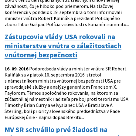
bolo v tento deň spáchaných 21 trestných činov menšej
závažnosti, čo je hlboko pod priemerom. Na tlačovej
konferencii v pondelok 19. septembra o tom informovali
minister vnútra Robert Kaliňák a prezident Policajného
zboru Tibor Gašpar. Polícia v súvislosti s konaním summitu...
Zástupcovia vlády USA rokovali na
ministerstve vnútra o záležitostiach
vnútornej bezpečnosti
16. 09. 2016
Podpredseda vlády a minister vnútra SR Robert
Kaliňák sa v piatok 16. septembra 2016 stretol
s námestníkom ministra vnútornej bezpečnosti USA pre
spravodajské služby a analýzy generálom Francisom X.
Taylorom. Témou spoločného rokovania, na ktorom sa
zúčastnil aj námestník riaditeľa pre boj proti terorizmu USA
Timothy Brian Curry a veľvyslanec USA v Bratislave A.
Sterling, boli priority slovenského predsedníctva v Rade
Európskej únie - najmä dopad Brexitu...
MV SR schválilo prvé žiadosti na