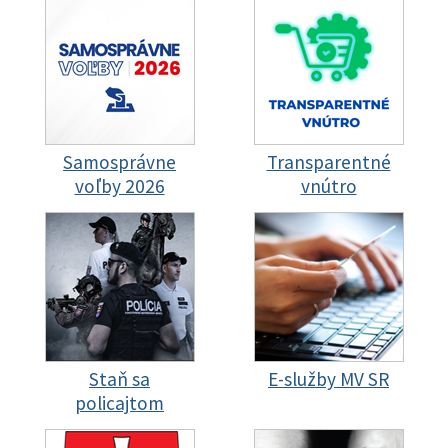
Samosprávne
Transparentné
voľby 2026
vnútro
Staň sa
E-služby MV SR
policajtom