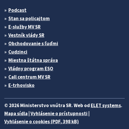
Podcast
Stan sa policajtom
E-služby MV SR
Vestník vlády SR
Obchodovanie s ľuďmi
Cudzinci
Miestna štátna správa
Vládny program ESO
Call centrum MV SR
E-trhovisko
© 2026 Ministerstvo vnútra SR. Web od
ELET systems
.
Mapa sídla
|
Vyhlásenie o prístupnosti
|
Vyhlásenie o cookies (PDF, 398 kB)