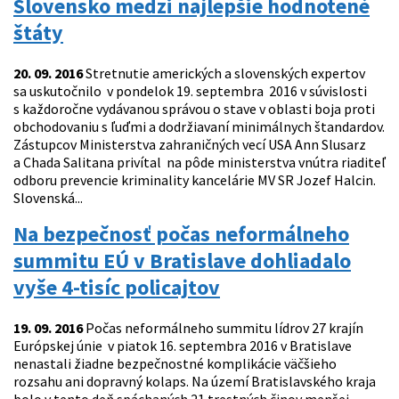
Slovensko medzi najlepšie hodnotené
štáty
20. 09. 2016
Stretnutie amerických a slovenských expertov
sa uskutočnilo v pondelok 19. septembra 2016 v súvislosti
s každoročne vydávanou správou o stave v oblasti boja proti
obchodovaniu s ľuďmi a dodržiavaní minimálnych štandardov.
Zástupcov Ministerstva zahraničných vecí USA Ann Slusarz
a Chada Salitana privítal na pôde ministerstva vnútra riaditeľ
odboru prevencie kriminality kancelárie MV SR Jozef Halcin.
Slovenská...
Na bezpečnosť počas neformálneho
summitu EÚ v Bratislave dohliadalo
vyše 4-tisíc policajtov
19. 09. 2016
Počas neformálneho summitu lídrov 27 krajín
Európskej únie v piatok 16. septembra 2016 v Bratislave
nenastali žiadne bezpečnostné komplikácie väčšieho
rozsahu ani dopravný kolaps. Na území Bratislavského kraja