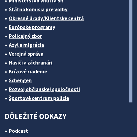
Ministerstvo vnútra SR
Štátna komisia pre volby
Okresné úrady/Klientske centrá
Európske programy
Policajný zbor
Azyl a migrácia
Verejná správa
Hasiči a záchranári
Krízové riadenie
Schengen
Rozvoj občianskej spoločnosti
Športové centrum polície
DÔLEŽITÉ ODKAZY
Podcast