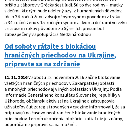
prišlo z táborov v Grécku šesť ľudí. Sú to dve rodiny - matky
s deťmi, ktorým bude udelený azyl z humanitných dôvodov.
Ide o 34-ročnú ženu z dvojročným synom pôvodom z Iraku
a 34-ročnú ženu s 15-ročným synom a dvoma dcérami vo veku
tri a osem rokov pôvodom zo Sýrie. Ich presun bol
zabezpečený v spolupráci s Medzinárodnou...
Od soboty rátajte s blokáciou
hraničných priechodov na Ukrajine,
pripravte sa na zdržanie
11. 11. 2016
V sobotu 12. novembra 2016 začne blokovanie
všetkých hraničných priechodov v Zakarpatskej oblasti
a mnohých priechodov aj v iných oblastiach Ukrajiny. Podľa
informácie Generálneho konzulátu Slovenskej republiky v
Užhorode, občianski aktivisti na Ukrajine a zástupcovia
užívateľov áut zaregistrovaných v cudzine informovali, že sa
pripravujú na časovo neohraničené blokovanie hraničných
priechodov. Termín ukončenia blokácie zatiaľ nie je známy,
odporúčame pripraviť sa na možné...