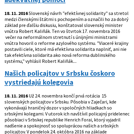
18. 11. 2016
Slovenský návrh "efektívnej solidarity" sa stretol
medzi členskými štátmi s pochopením a označili ho za dobrý
základ pre ďalšiu diskusiu, konštatoval slovenský minister
vnútra Robert Kaliňák. Ten vo štvrtok 17. novembra 2016
večer na neformálnom stretnutí s únijnými ministrami
vnútra hovoril o reforme azylového systému. "Viaceré krajiny
postavili ciele, ktoré má efektívna solidarita naplniť, ani nie
tak efektívna solidarita ako nová reforma dublinského
systému," vyhlásil Robert Kaliňák....
Našich policajtov v Srbsku čoskoro
vystriedajú kolegovia
18. 11. 2016
Už 24. novembra končí prvá rotácia 15
slovenských policajtov v Srbsku. Pôsobia v Zaječari, kde
vykonávajú hraničný dozor v spoločných hliadkach so
srbskými kolegami. V utorok ich navštívil policajný pridelenec
pôsobiaci v Srbskej republike Henrich Forai, ktorý vyjadril
nadšenie a spokojnosť so spoluprácou našich a srbských
policajtov. V pondelok 24. októbra 2016 na základe