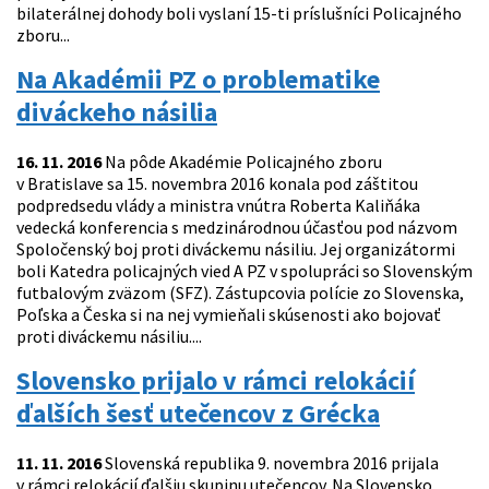
bilaterálnej dohody boli vyslaní 15-ti príslušníci Policajného
zboru...
Na Akadémii PZ o problematike
diváckeho násilia
16. 11. 2016
Na pôde Akadémie Policajného zboru
v Bratislave sa 15. novembra 2016 konala pod záštitou
podpredsedu vlády a ministra vnútra Roberta Kaliňáka
vedecká konferencia s medzinárodnou účasťou pod názvom
Spoločenský boj proti diváckemu násiliu. Jej organizátormi
boli Katedra policajných vied A PZ v spolupráci so Slovenským
futbalovým zväzom (SFZ). Zástupcovia polície zo Slovenska,
Poľska a Česka si na nej vymieňali skúsenosti ako bojovať
proti diváckemu násiliu....
Slovensko prijalo v rámci relokácií
ďalších šesť utečencov z Grécka
11. 11. 2016
Slovenská republika 9. novembra 2016 prijala
v rámci relokácií ďalšiu skupinu utečencov. Na Slovensko