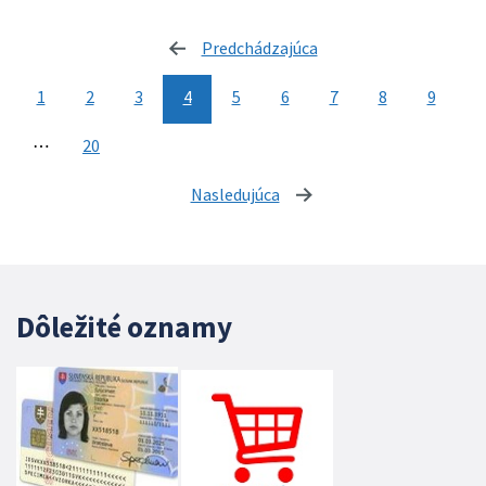
Predchádzajúca
stránka
1
2
3
4
5
6
7
8
9
⋯
20
Nasledujúca
stránka
Dôležité oznamy