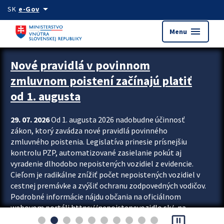
Preskocit na hlavný obsah
arrow_drop_down
SK
e-Gov
menu
Menu
Zastavit automatický posun upútavok
Nové pravidlá v povinnom
zmluvnom poistení začínajú platiť
od 1. augusta
29. 07. 2026
Od 1. augusta 2026 nadobudne účinnosť
zákon, ktorý zavádza nové pravidlá povinného
zmluvného poistenia. Legislatíva prinesie prísnejšiu
kontrolu PZP, automatizované zasielanie pokút aj
vyradenie dlhodobo nepoistených vozidiel z evidencie.
Cieľom je radikálne znížiť počet nepoistených vozidiel v
cestnej premávke a zvýšiť ochranu zodpovedných vodičov.
Podrobné informácie nájdu občania na oficiálnom
webovom portáli https://nepoistenevozidlo.sk/, na
pause_presentation
ktorom od augusta pribudne aj možnosť overiť si...