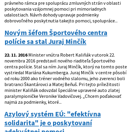
právneho rámca pre spoluprácu zmluvných strán v oblasti
poskytovania vzájomnej pomoci pri mimoriadnych
udalostiach. Návrh dohody upravuje podmienky
dobrovoľného poskytnutia takejto pomoci, spolupráce...
Novým šéfom Športového centra
polície sa stal Juraj Minčík
22. 11. 2016
Minister vnútra Robert Kaliňák v utorok 22.
novembra 2016 predstavil nového riaditeľa Športového
centra polície. Stal sa ním Juraj Minčík, ktorý na tomto poste
vystriedal Mariána Kukumberga. Juraj Minčík v centre pôsobí
od roku 2000 ako tréner vodného slalomu, jeho zverenci boli
bratranci Škantárovci a Matej Beňuš. Pri tejto príležitosti
minister Kaliňák odovzdal špeciálne upravené auto zlatej
paralympioničke Veronike Vadovičovej. „Chcem poďakovať
najmä za podmienky, ktoré...
Azylový systém EÚ: "efektívna
solidarita" je o poskytovaní
adekvátnej pomoci