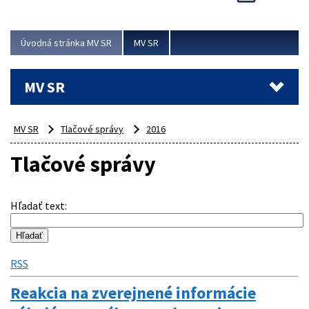
Viac
Úvodná stránka MV SR
MV SR
MV SR
MV SR
Tlačové správy
2016
Tlačové správy
Hľadať text
:
RSS
Reakcia na zverejnené informácie