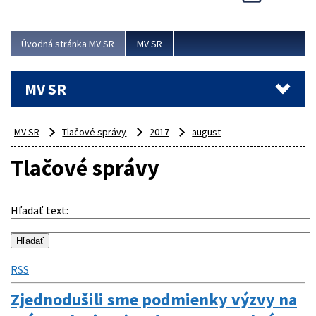
Viac
Úvodná stránka MV SR
MV SR
MV SR
MV SR
Tlačové správy
2017
august
Tlačové správy
Hľadať text
:
RSS
Zjednodušili sme podmienky výzvy na