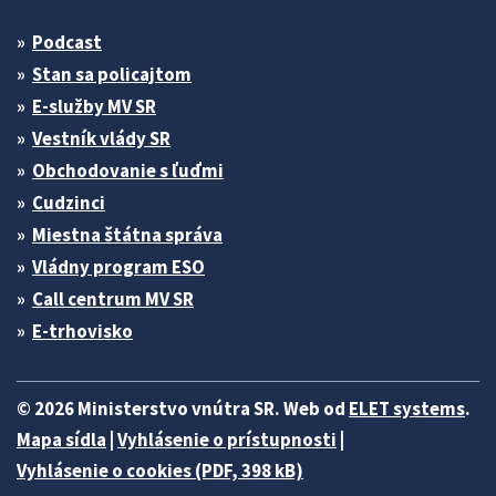
Podcast
Stan sa policajtom
E-služby MV SR
Vestník vlády SR
Obchodovanie s ľuďmi
Cudzinci
Miestna štátna správa
Vládny program ESO
Call centrum MV SR
E-trhovisko
© 2026 Ministerstvo vnútra SR. Web od
ELET systems
.
Mapa sídla
|
Vyhlásenie o prístupnosti
|
Vyhlásenie o cookies (PDF, 398 kB)