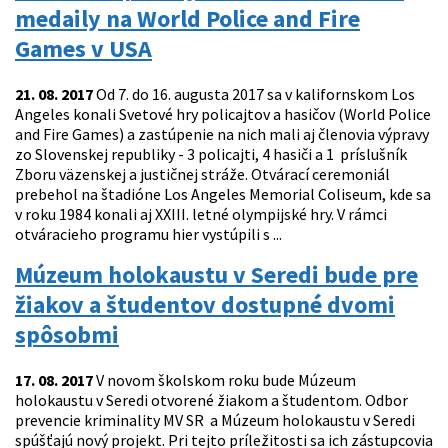
medaily na World Police and Fire
Games v USA
21. 08. 2017
Od 7. do 16. augusta 2017 sa v kalifornskom Los
Angeles konali Svetové hry policajtov a hasičov (World Police
and Fire Games) a zastúpenie na nich mali aj členovia výpravy
zo Slovenskej republiky - 3 policajti, 4 hasiči a 1 príslušník
Zboru väzenskej a justičnej stráže. Otvárací ceremoniál
prebehol na štadióne Los Angeles Memorial Coliseum, kde sa
v roku 1984 konali aj XXIII. letné olympijské hry. V rámci
otváracieho programu hier vystúpili s ...
Múzeum holokaustu v Seredi bude pre
žiakov a študentov dostupné dvomi
spôsobmi
17. 08. 2017
V novom školskom roku bude Múzeum
holokaustu v Seredi otvorené žiakom a študentom. Odbor
prevencie kriminality MV SR a Múzeum holokaustu v Seredi
spúšťajú nový projekt. Pri tejto príležitosti sa ich zástupcovia