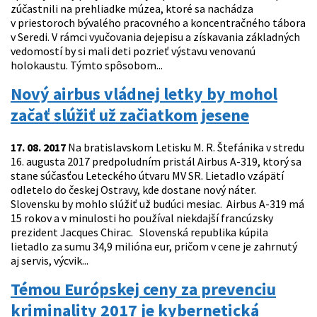
zúčastnili na prehliadke múzea, ktoré sa nachádza
v priestoroch bývalého pracovného a koncentračného tábora
v Seredi. V rámci vyučovania dejepisu a získavania základných
vedomostí by si mali deti pozrieť výstavu venovanú
holokaustu. Týmto spôsobom...
Nový airbus vládnej letky by mohol
začať slúžiť už začiatkom jesene
17. 08. 2017
Na bratislavskom Letisku M. R. Štefánika v stredu
16. augusta 2017 predpoludním pristál Airbus A-319, ktorý sa
stane súčasťou Leteckého útvaru MV SR. Lietadlo vzápätí
odletelo do českej Ostravy, kde dostane nový náter.
Slovensku by mohlo slúžiť už budúci mesiac. Airbus A-319 má
15 rokov a v minulosti ho používal niekdajší francúzsky
prezident Jacques Chirac. Slovenská republika kúpila
lietadlo za sumu 34,9 milióna eur, pričom v cene je zahrnutý
aj servis, výcvik...
Témou Európskej ceny za prevenciu
kriminality 2017 je kybernetická