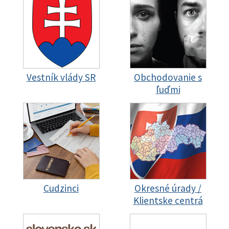
Vestník vlády SR
Obchodovanie s
ľuďmi
Cudzinci
Okresné úrady /
Klientske centrá