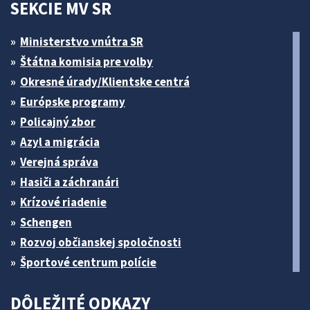
SEKCIE MV SR
Ministerstvo vnútra SR
Štátna komisia pre volby
Okresné úrady/Klientske centrá
Európske programy
Policajný zbor
Azyl a migrácia
Verejná správa
Hasiči a záchranári
Krízové riadenie
Schengen
Rozvoj občianskej spoločnosti
Športové centrum polície
DÔLEŽITÉ ODKAZY