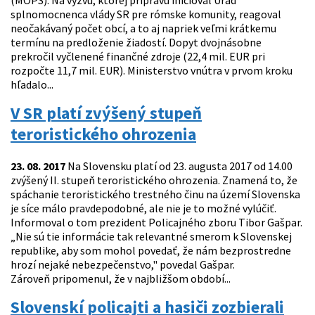
(MOPS). Na výzvu, ktorej prípravu inicioval Úrad
splnomocnenca vlády SR pre rómske komunity, reagoval
neočakávaný počet obcí, a to aj napriek veľmi krátkemu
termínu na predloženie žiadostí. Dopyt dvojnásobne
prekročil vyčlenené finančné zdroje (22,4 mil. EUR pri
rozpočte 11,7 mil. EUR). Ministerstvo vnútra v prvom kroku
hľadalo...
V SR platí zvýšený stupeň
teroristického ohrozenia
23. 08. 2017
Na Slovensku platí od 23. augusta 2017 od 14.00
zvýšený II. stupeň teroristického ohrozenia. Znamená to, že
spáchanie teroristického trestného činu na území Slovenska
je síce málo pravdepodobné, ale nie je to možné vylúčiť.
Informoval o tom prezident Policajného zboru Tibor Gašpar.
„Nie sú tie informácie tak relevantné smerom k Slovenskej
republike, aby som mohol povedať, že nám bezprostredne
hrozí nejaké nebezpečenstvo," povedal Gašpar.
Zároveň pripomenul, že v najbližšom období...
Slovenskí policajti a hasiči zozbierali