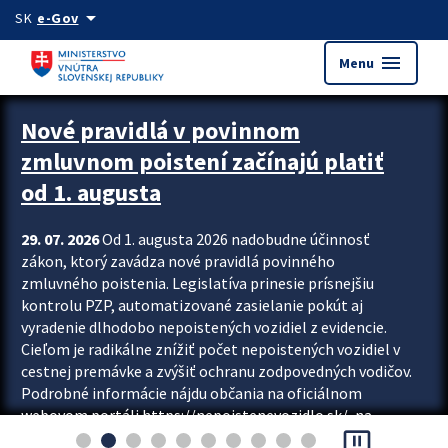
Preskocit na hlavný obsah
arrow_drop_down
SK
e-Gov
menu
Menu
Zastavit automatický posun upútavok
Nové pravidlá v povinnom
zmluvnom poistení začínajú platiť
od 1. augusta
29. 07. 2026
Od 1. augusta 2026 nadobudne účinnosť
zákon, ktorý zavádza nové pravidlá povinného
zmluvného poistenia. Legislatíva prinesie prísnejšiu
kontrolu PZP, automatizované zasielanie pokút aj
vyradenie dlhodobo nepoistených vozidiel z evidencie.
Cieľom je radikálne znížiť počet nepoistených vozidiel v
cestnej premávke a zvýšiť ochranu zodpovedných vodičov.
Podrobné informácie nájdu občania na oficiálnom
webovom portáli https://nepoistenevozidlo.sk/, na
pause_presentation
ktorom od augusta pribudne aj možnosť overiť si...