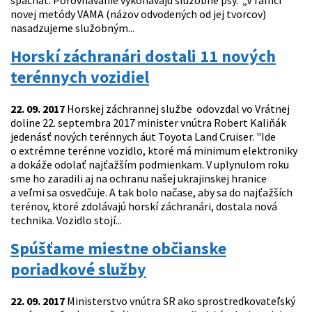
spáchať. Porovnávanie vykonávajú služobné psy. „V rámci
novej metódy VAMA (názov odvodených od jej tvorcov)
nasadzujeme služobným...
Horskí záchranári dostali 11 nových
terénnych vozidiel
22. 09. 2017
Horskej záchrannej službe odovzdal vo Vrátnej
doline 22. septembra 2017 minister vnútra Robert Kaliňák
jedenásť nových terénnych áut Toyota Land Cruiser. "Ide
o extrémne terénne vozidlo, ktoré má minimum elektroniky
a dokáže odolať najťažším podmienkam. V uplynulom roku
sme ho zaradili aj na ochranu našej ukrajinskej hranice
a veľmi sa osvedčuje. A tak bolo načase, aby sa do najťažších
terénov, ktoré zdolávajú horskí záchranári, dostala nová
technika. Vozidlo stojí...
Spúšťame miestne občianske
poriadkové služby
22. 09. 2017
Ministerstvo vnútra SR ako sprostredkovateľský