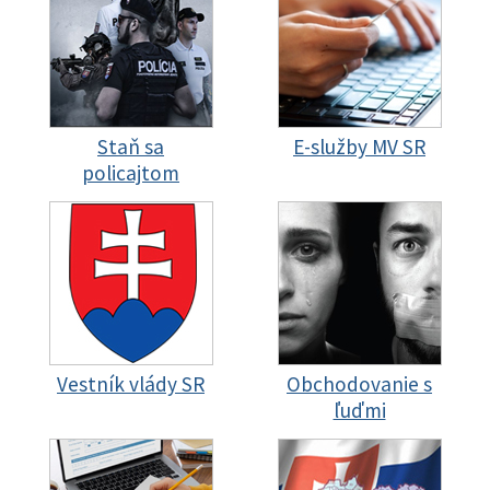
Staň sa
E-služby MV SR
policajtom
Vestník vlády SR
Obchodovanie s
ľuďmi