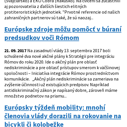
(Švajčiarsko) a EKO Cobra (Rakúsko). Na cvičení sa zúčastnili
aj pozorovatelia z ďalších šiestich elitných
protiteroristických jednotiek. "Prvotné referencie od našich
zahraničných partnerov sú také, že sú naozaj...
Európske zdroje môžu pomôcť v búraní
predsudkov voči Rómom
21. 09. 2017
Na zasadnutí vlády 13. septembra 2017 boli
schválené dva nové akčné plány k Stratégii pre integráciu
Rómov do roku 2020. Ide o akčný plán pre oblasť
nediskriminácie a pre oblasť prístupov smerom k väčšinovej
spoločnosti – Iniciatíva integrácie Rómov prostredníctvom
komunikácie. „Akčný plán nediskriminácie sa zameriava na
zvýšenie účinnosti už existujúcich predpisov. Napríklad
antidiskriminačný zákon je napísaný dobre, zároveň máme
množstvo podnetov na priamu...
Európsky týždeň mobility: mnohí
členovia vlády dorazili na rokovanie na
bicykli či kolobežke