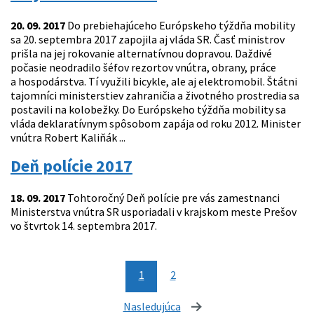
20. 09. 2017
Do prebiehajúceho Európskeho týždňa mobility
sa 20. septembra 2017 zapojila aj vláda SR. Časť ministrov
prišla na jej rokovanie alternatívnou dopravou. Daždivé
počasie neodradilo šéfov rezortov vnútra, obrany, práce
a hospodárstva. Tí využili bicykle, ale aj elektromobil. Štátni
tajomníci ministerstiev zahraničia a životného prostredia sa
postavili na kolobežky. Do Európskeho týždňa mobility sa
vláda deklaratívnym spôsobom zapája od roku 2012. Minister
vnútra Robert Kaliňák ...
Deň polície 2017
18. 09. 2017
Tohtoročný Deň polície pre vás zamestnanci
Ministerstva vnútra SR usporiadali v krajskom meste Prešov
vo štvrtok 14. septembra 2017.
1
2
Nasledujúca
stránka