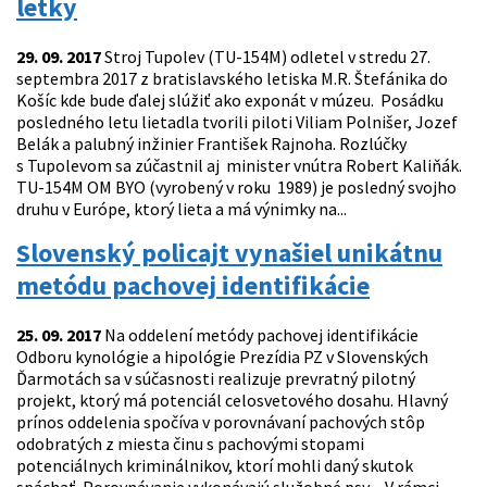
letky
29. 09. 2017
Stroj Tupolev (TU-154M) odletel v stredu 27.
septembra 2017 z bratislavského letiska M.R. Štefánika do
Košíc kde bude ďalej slúžiť ako exponát v múzeu. Posádku
posledného letu lietadla tvorili piloti Viliam Polnišer, Jozef
Belák a palubný inžinier František Rajnoha. Rozlúčky
s Tupolevom sa zúčastnil aj minister vnútra Robert Kaliňák.
TU-154M OM BYO (vyrobený v roku 1989) je posledný svojho
druhu v Európe, ktorý lieta a má výnimky na...
Slovenský policajt vynašiel unikátnu
metódu pachovej identifikácie
25. 09. 2017
Na oddelení metódy pachovej identifikácie
Odboru kynológie a hipológie Prezídia PZ v Slovenských
Ďarmotách sa v súčasnosti realizuje prevratný pilotný
projekt, ktorý má potenciál celosvetového dosahu. Hlavný
prínos oddelenia spočíva v porovnávaní pachových stôp
odobratých z miesta činu s pachovými stopami
potenciálnych kriminálnikov, ktorí mohli daný skutok