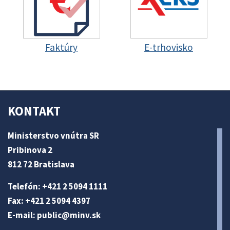
Faktúry
E-trhovisko
KONTAKT
Ministerstvo vnútra SR
Pribinova 2
812 72 Bratislava
Telefón: +421 2 5094 1111
Fax: +421 2 5094 4397
E-mail:
public@minv
.sk