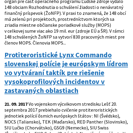
orgán pre časť operačného programu Ľudské zdroje vydalo
148 obciam Rozhodnutia o schválení žiadosti o nenávratný
finančný príspevok (ŽoNFP). V praxi to znamená, že 148 obcí
má zelenú pri projektoch, prostredníctvom ktorých sa
zriadia miestne občianske poriadkové služby (MOPS)
v celkovej sume viac ako 19 mil. eur (zdroje EÚ a ŠR). V rámci
148 schválených ŽoNFP sa vytvorí 830 pracovných miest pre
členov MOPS. Členovia MOPS...
Protiteroristické Lynx Commando
slovenskej polície je európskym lídrom
vo vytváraní taktík pre riešenie
vysokoprofilových incidentov v
zastavaných oblastiach
21. 09. 2017
Vo vojenskom výcvikovom stredisku Lešť 20.
septembra 2017 prebiehalo cvičenie protiteroristických
jednotiek polícií ôsmich európskych štátov : NI (Švédsko),
NOCS (Taliansko), TEK (Maďarsko), RED Panther (Slovinsko),
SIU Lučko (Chorvátsko), GSG9 (Nemecko), SIU Swiss