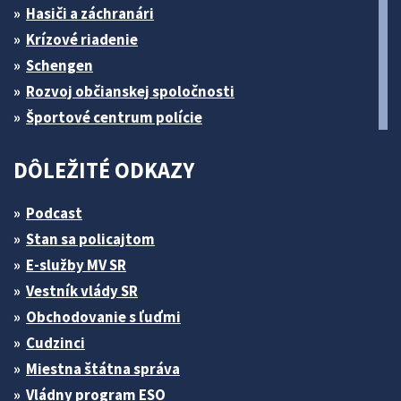
Hasiči a záchranári
Krízové riadenie
Schengen
Rozvoj občianskej spoločnosti
Športové centrum polície
DÔLEŽITÉ ODKAZY
Podcast
Stan sa policajtom
E-služby MV SR
Vestník vlády SR
Obchodovanie s ľuďmi
Cudzinci
Miestna štátna správa
Vládny program ESO