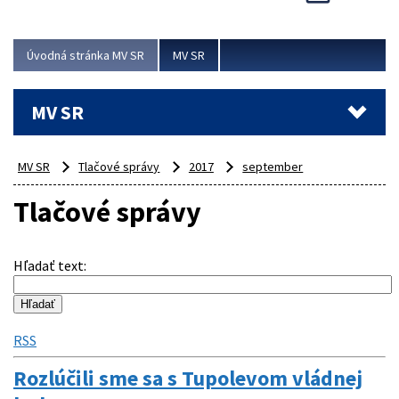
Viac
Úvodná stránka MV SR
MV SR
MV SR
MV SR
Tlačové správy
2017
september
Tlačové správy
Hľadať text
:
RSS
Rozlúčili sme sa s Tupolevom vládnej