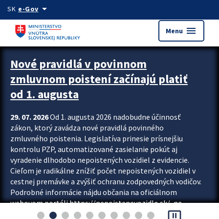
Preskocit na hlavný obsah
arrow_drop_down
SK
e-Gov
menu
Menu
Zastavit automatický posun upútavok
Nové pravidlá v povinnom
zmluvnom poistení začínajú platiť
od 1. augusta
29. 07. 2026
Od 1. augusta 2026 nadobudne účinnosť
zákon, ktorý zavádza nové pravidlá povinného
zmluvného poistenia. Legislatíva prinesie prísnejšiu
kontrolu PZP, automatizované zasielanie pokút aj
vyradenie dlhodobo nepoistených vozidiel z evidencie.
Cieľom je radikálne znížiť počet nepoistených vozidiel v
cestnej premávke a zvýšiť ochranu zodpovedných vodičov.
Podrobné informácie nájdu občania na oficiálnom
webovom portáli https://nepoistenevozidlo.sk/, na
pause_presentation
ktorom od augusta pribudne aj možnosť overiť si...