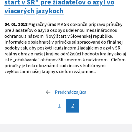
štart v SR" pre žiadateľov o azyl vo
viacerých jazykoch
04. 01. 2018
Migračný úrad MV SR dokončil prípravu príručky
pre žiadateľov o azyl a osoby s udelenou medzinárodnou
ochranou s názvom Nový štart v Slovenskej republike.
Informácie obsiahnuté v príručke sú spracované do finálnej
podoby tak, aby poskytli cudzincom žiadajúcim o azyl v SR
reálny obraz o našej krajine odrážajúci hodnoty krajiny ako aj
isté „očakávania" občanov SR smerom k cudzincom. Cieľom
príručky je teda oboznámiť cudzincov s kultúrnymi
zvyklosťami našej krajiny s cieľom vzájomne...
Predchádzajúca
stránka
1
2