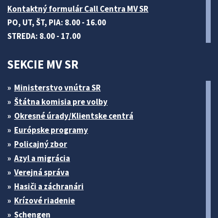
Kontaktný formulár Call Centra MV SR
PO, UT, ŠT, PIA: 8.00 - 16.00
STREDA: 8.00 - 17.00
SEKCIE MV SR
Ministerstvo vnútra SR
Štátna komisia pre volby
Okresné úrady/Klientske centrá
Európske programy
Policajný zbor
Azyl a migrácia
Verejná správa
Hasiči a záchranári
Krízové riadenie
Schengen