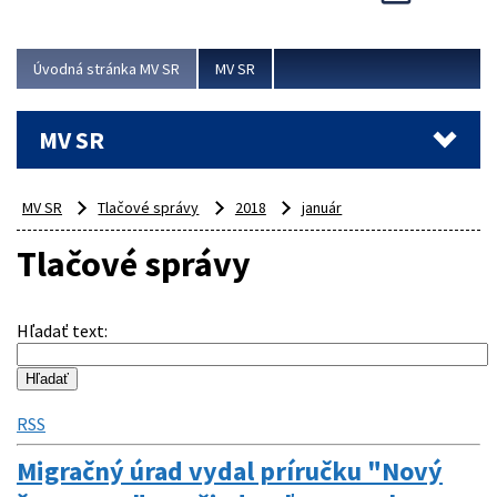
Viac
Úvodná stránka MV SR
MV SR
MV SR
MV SR
Tlačové správy
2018
január
Tlačové správy
Hľadať text
:
RSS
Migračný úrad vydal príručku "Nový