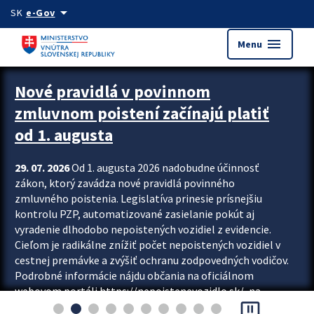
Preskocit na hlavný obsah
arrow_drop_down
SK
e-Gov
menu
Menu
Zastavit automatický posun upútavok
Nové pravidlá v povinnom
zmluvnom poistení začínajú platiť
od 1. augusta
29. 07. 2026
Od 1. augusta 2026 nadobudne účinnosť
zákon, ktorý zavádza nové pravidlá povinného
zmluvného poistenia. Legislatíva prinesie prísnejšiu
kontrolu PZP, automatizované zasielanie pokút aj
vyradenie dlhodobo nepoistených vozidiel z evidencie.
Cieľom je radikálne znížiť počet nepoistených vozidiel v
cestnej premávke a zvýšiť ochranu zodpovedných vodičov.
Podrobné informácie nájdu občania na oficiálnom
webovom portáli https://nepoistenevozidlo.sk/, na
pause_presentation
ktorom od augusta pribudne aj možnosť overiť si...