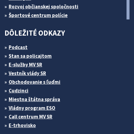
Rozvoj občianskej spoločnosti
Športové centrum polície
DÔLEŽITÉ ODKAZY
Podcast
Stan sa policajtom
E-služby MV SR
Vestník vlády SR
Obchodovanie s ľuďmi
Cudzinci
Miestna štátna správa
Vládny program ESO
Call centrum MV SR
E-trhovisko