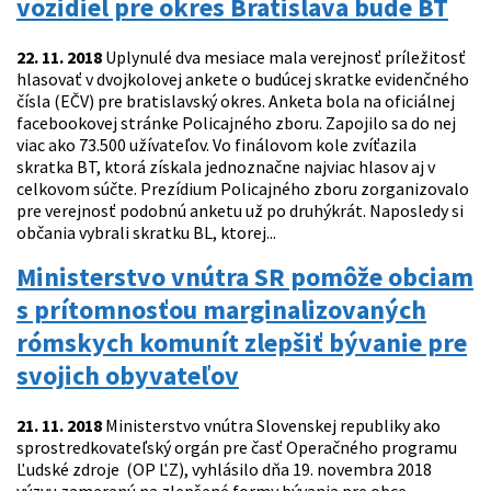
vozidiel pre okres Bratislava bude BT
22. 11. 2018
Uplynulé dva mesiace mala verejnosť príležitosť
hlasovať v dvojkolovej ankete o budúcej skratke evidenčného
čísla (EČV) pre bratislavský okres. Anketa bola na oficiálnej
facebookovej stránke Policajného zboru. Zapojilo sa do nej
viac ako 73.500 užívateľov. Vo finálovom kole zvíťazila
skratka BT, ktorá získala jednoznačne najviac hlasov aj v
celkovom súčte. Prezídium Policajného zboru zorganizovalo
pre verejnosť podobnú anketu už po druhýkrát. Naposledy si
občania vybrali skratku BL, ktorej...
Ministerstvo vnútra SR pomôže obciam
s prítomnosťou marginalizovaných
rómskych komunít zlepšiť bývanie pre
svojich obyvateľov
21. 11. 2018
Ministerstvo vnútra Slovenskej republiky ako
sprostredkovateľský orgán pre časť Operačného programu
Ľudské zdroje (OP ĽZ), vyhlásilo dňa 19. novembra 2018