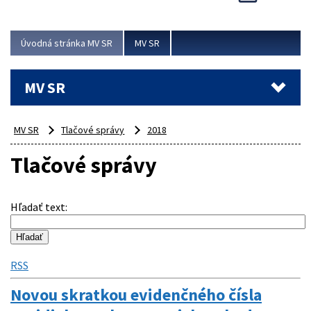
Viac
Úvodná stránka MV SR
MV SR
MV SR
MV SR
Tlačové správy
2018
Tlačové správy
Hľadať text
:
RSS
Novou skratkou evidenčného čísla