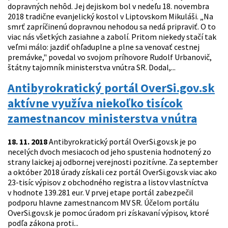
dopravných nehôd. Jej dejiskom bol v nedeľu 18. novembra
2018 tradične evanjelický kostol v Liptovskom Mikuláši. „Na
smrť zapríčinenú dopravnou nehodou sa nedá pripraviť. O to
viac nás všetkých zasiahne a zabolí. Pritom niekedy stačí tak
veľmi málo: jazdiť ohľaduplne a plne sa venovať cestnej
premávke," povedal vo svojom príhovore Rudolf Urbanovič,
štátny tajomník ministerstva vnútra SR. Dodal,...
Antibyrokratický portál OverSi.gov.sk
aktívne využíva niekoľko tisícok
zamestnancov ministerstva vnútra
18. 11. 2018
Antibyrokratický portál OverSi.gov.sk je po
necelých dvoch mesiacoch od jeho spustenia hodnotený zo
strany laickej aj odbornej verejnosti pozitívne. Za september
a október 2018 úrady získali cez portál OverSi.gov.sk viac ako
23-tisíc výpisov z obchodného registra a listov vlastníctva
v hodnote 139.281 eur. V prvej etape portál zabezpečil
podporu hlavne zamestnancom MV SR. Účelom portálu
OverSi.gov.sk je pomoc úradom pri získavaní výpisov, ktoré
podľa zákona proti...