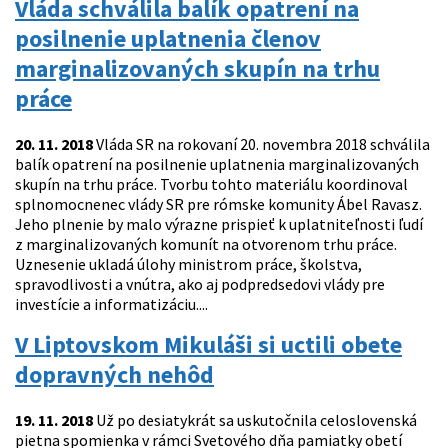
Vláda schválila balík opatrení na
posilnenie uplatnenia členov
marginalizovaných skupín na trhu
práce
20. 11. 2018
Vláda SR na rokovaní 20. novembra 2018 schválila
balík opatrení na posilnenie uplatnenia marginalizovaných
skupín na trhu práce. Tvorbu tohto materiálu koordinoval
splnomocnenec vlády SR pre rómske komunity Ábel Ravasz.
Jeho plnenie by malo výrazne prispieť k uplatniteľnosti ľudí
z marginalizovaných komunít na otvorenom trhu práce.
Uznesenie ukladá úlohy ministrom práce, školstva,
spravodlivosti a vnútra, ako aj podpredsedovi vlády pre
investície a informatizáciu....
V Liptovskom Mikuláši si uctili obete
dopravných nehôd
19. 11. 2018
Už po desiatykrát sa uskutočnila celoslovenská
pietna spomienka v rámci Svetového dňa pamiatky obetí