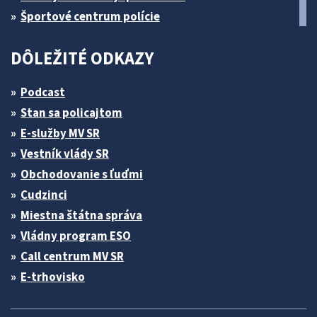
Športové centrum polície
DÔLEŽITÉ ODKAZY
Podcast
Stan sa policajtom
E-služby MV SR
Vestník vlády SR
Obchodovanie s ľuďmi
Cudzinci
Miestna štátna správa
Vládny program ESO
Call centrum MV SR
E-trhovisko