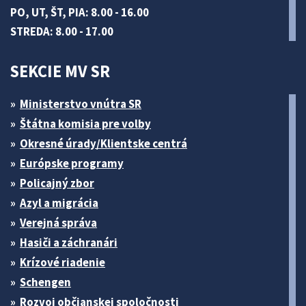
PO, UT, ŠT, PIA: 8.00 - 16.00
STREDA: 8.00 - 17.00
SEKCIE MV SR
Ministerstvo vnútra SR
Štátna komisia pre volby
Okresné úrady/Klientske centrá
Európske programy
Policajný zbor
Azyl a migrácia
Verejná správa
Hasiči a záchranári
Krízové riadenie
Schengen
Rozvoj občianskej spoločnosti