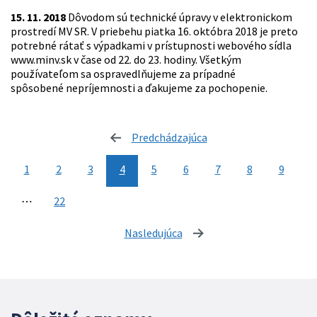
15. 11. 2018
Dôvodom sú technické úpravy v elektronickom
prostredí MV SR. V priebehu piatka 16. októbra 2018 je preto
potrebné rátať s výpadkami v prístupnosti webového sídla
www.minv.sk v čase od 22. do 23. hodiny. Všetkým
používateľom sa ospravedlňujeme za prípadné
spôsobené nepríjemnosti a ďakujeme za pochopenie.
Predchádzajúca
stránka
1
2
3
4
5
6
7
8
9
⋯
22
Nasledujúca
stránka