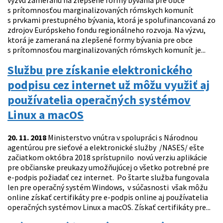
výzvu zameranú na zlepšené formy bývania pre obce
s prítomnosťou marginalizovaných rómskych komunít
s prvkami prestupného bývania, ktorá je spolufinancovaná zo
zdrojov Európskeho fondu regionálneho rozvoja. Na výzvu,
ktorá je zameraná na zlepšené formy bývania pre obce
s prítomnosťou marginalizovaných rómskych komunít je...
Službu pre získanie elektronického
podpisu cez internet už môžu využiť aj
používatelia operačných systémov
Linux a macOS
20. 11. 2018
Ministerstvo vnútra v spolupráci s Národnou
agentúrou pre sieťové a elektronické služby /NASES/ ešte
začiatkom októbra 2018 sprístupnilo novú verziu aplikácie
pre občianske preukazy umožňujúcej o všetko potrebné pre
e-podpis požiadať cez internet. Po štarte služba fungovala
len pre operačný systém Windows, v súčasnosti však môžu
online získať certifikáty pre e-podpis online aj používatelia
operačných systémov Linux a macOS. Získať certifikáty pre...