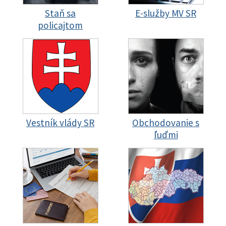
Staň sa
E-služby MV SR
policajtom
Vestník vlády SR
Obchodovanie s
ľuďmi