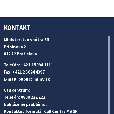
KONTAKT
Ministerstvo vnútra SR
Pribinova 2
812 72 Bratislava
Telefón: +421 2 5094 1111
Fax: +421 2 5094 4397
E-mail:
public@minv
.sk
Call centrum:
Telefón: 0800 222 222
Nahlásenie problému:
Kontaktný formulár Call Centra MV SR