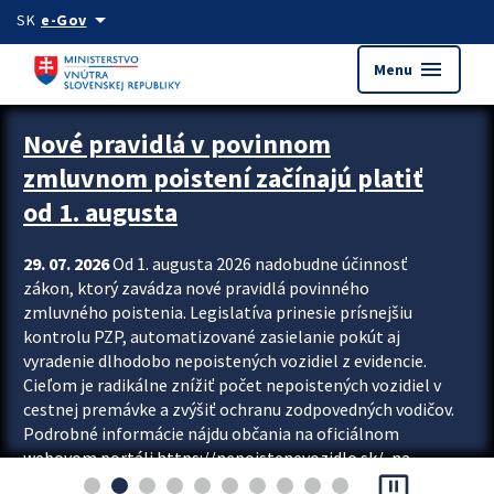
Preskocit na hlavný obsah
arrow_drop_down
SK
e-Gov
menu
Menu
Zastavit automatický posun upútavok
Nové pravidlá v povinnom
zmluvnom poistení začínajú platiť
od 1. augusta
29. 07. 2026
Od 1. augusta 2026 nadobudne účinnosť
zákon, ktorý zavádza nové pravidlá povinného
zmluvného poistenia. Legislatíva prinesie prísnejšiu
kontrolu PZP, automatizované zasielanie pokút aj
vyradenie dlhodobo nepoistených vozidiel z evidencie.
Cieľom je radikálne znížiť počet nepoistených vozidiel v
cestnej premávke a zvýšiť ochranu zodpovedných vodičov.
Podrobné informácie nájdu občania na oficiálnom
webovom portáli https://nepoistenevozidlo.sk/, na
pause_presentation
ktorom od augusta pribudne aj možnosť overiť si...