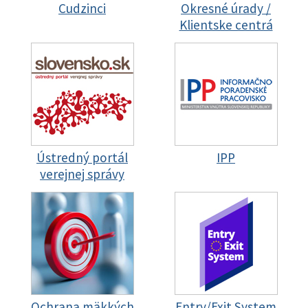
Cudzinci
Okresné úrady /
Klientske centrá
Ústredný portál
IPP
verejnej správy
Ochrana mäkkých
Entry/Exit System