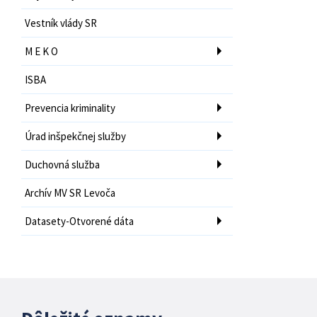
Vestník vlády SR
M E K O
ISBA
Prevencia kriminality
Úrad inšpekčnej služby
Duchovná služba
Archív MV SR Levoča
Datasety-Otvorené dáta