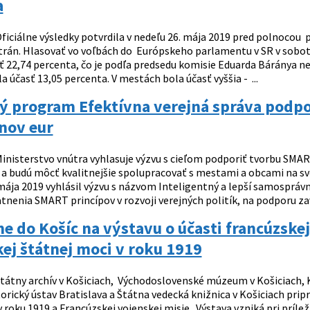
a
ficiálne výsledky potvrdila v nedeľu 26. mája 2019 pred polnocou 
strán. Hlasovať vo voľbách do Európskeho parlamentu v SR v sobotu
ť 22,74 percenta, čo je podľa predsedu komisie Eduarda Báránya ne
a účasť 13,05 percenta. V mestách bola účasť vyššia - ...
ý program Efektívna verejná správa podp
nov eur
inisterstvo vnútra vyhlasuje výzvu s cieľom podporiť tvorbu SMA
e a budú môcť kvalitnejšie spolupracovať s mestami a obcami na 
 mája 2019 vyhlásil výzvu s názvom Inteligentný a lepší samospráv
tnenia SMART princípov v rozvoji verejných politík, na podporu za
 do Košíc na výstavu o účasti francúzskej
ej štátnej moci v roku 1919
tátny archív v Košiciach, Východoslovenské múzeum v Košiciach, Ka
orický ústav Bratislava a Štátna vedecká knižnica v Košiciach pri
 roku 1919 a Francúzskej vojenskej misie. Výstava vzniká pri príle