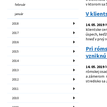
v ktorom sa S
február
V klient
január
2018
14. 05. 2019
K
klientske ce
2017
úspech, keďže
hneď v prvý r
2016
Pri róm
2015
vzniknú 
2014
14. 05. 2019
M
2013
rómskej osad
a zámerom mi
2012
stredisko sa 
2011
2010