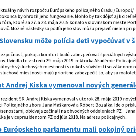
ktuálny návrh rozpočtu Európskeho policajného úradu /Europol/ 
 dokonca by ohrozil jeho fungovanie. Mohlo by tak dôjsť aj k cite
 fóra, ktoré sa 27. a 28. mája 2019 konalo v slovinskom meste Por
ovič. Možné následky sa podľa jeho slov môžu prejaviť nielen pri 
 Slovensku môže polícia deti vypočúvať v 
ezpečnosť, pokoj a komfort budú zabezpečovať špeciálnych výsl
nov. Uviedla to v stredu 29. mája 2019 rektorka Akadémie Policajn
álnych výsluchových miestností vznikol v súvislosti so zákonom o 
sluchové miestnosti majú prioritne zabezpečiť to, aby sa maloleté,
t Andrej Kiska vymenoval nových generálov
rezident SR Andrej Kiska vymenoval v utorok 28. mája 2019 nových
ti Policajného zboru Jana Maškarová a Róbert Bozalka. Ide o prísl
kúsenosťami, obidvaja začínali na obvodných oddeleniach PZ. Jana 
a je viceprezidentom PZ od júla 2018. Na adresu policajných...
 Európskeho parlamentu mali pokojný prie