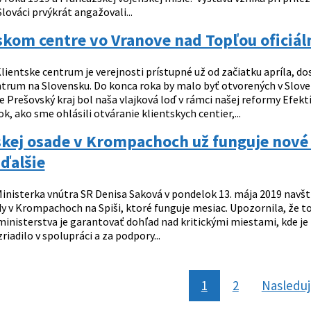
lováci prvýkrát angažovali...
skom centre vo Vranove nad Topľou oficiál
lientske centrum je verejnosti prístupné už od začiatku apríla, dos
ntrum na Slovensku. Do konca roka by malo byť otvorených v Sloven
 Prešovský kraj bol naša vlajková loď v rámci našej reformy Efekt
ok, ako sme ohlásili otváranie klientskych centier,...
skej osade v Krompachoch už funguje nové
ďalšie
inisterka vnútra SR Denisa Saková v pondelok 13. mája 2019 navšt
y v Krompachoch na Spiši, ktoré funguje mesiac. Upozornila, že 
nisterstva je garantovať dohľad nad kritickými miestami, kde je 
zriadilo v spolupráci a za podpory...
1
2
Nasledu