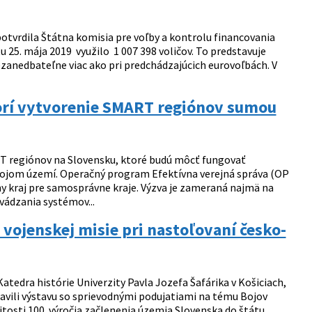
potvrdila Štátna komisia pre voľby a kontrolu financovania
 25. mája 2019 využilo 1 007 398 voličov. To predstavuje
zanedbateľne viac ako pri predchádzajúcich eurovoľbách. V
orí vytvorenie SMART regiónov sumou
RT regiónov na Slovensku, ktoré budú môcť fungovať
svojom území. Operačný program Efektívna verejná správa (OP
ny kraj pre samosprávne kraje. Výzva je zameraná najmä na
vádzania systémov...
 vojenskej misie pri nastoľovaní česko-
tedra histórie Univerzity Pavla Jozefa Šafárika v Košiciach,
pravili výstavu so sprievodnými podujatiami na tému Bojov
žitosti 100. výročia začlenenia územia Slovenska do štátu,