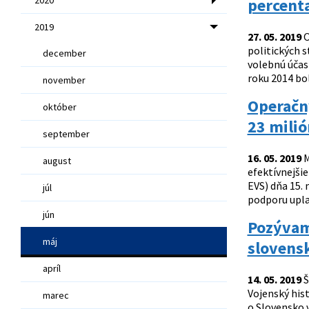
percent
2019
27. 05. 2019
O
politických 
december
volebnú účas
roku 2014 bol
november
Operačn
október
23 milió
september
16. 05. 2019
M
august
efektívnejši
EVS) dňa 15.
júl
podporu upla
jún
Pozývame
máj
slovensk
apríl
14. 05. 2019
Š
Vojenský hist
marec
o Slovensko v