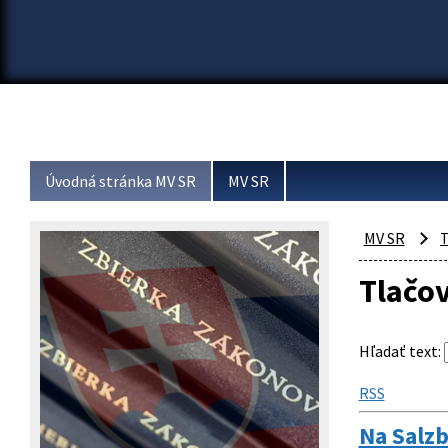
Úvodná stránka MV SR
MV SR
MV SR
T
Tlačo
Hľadať text
:
RSS
Na Salzb