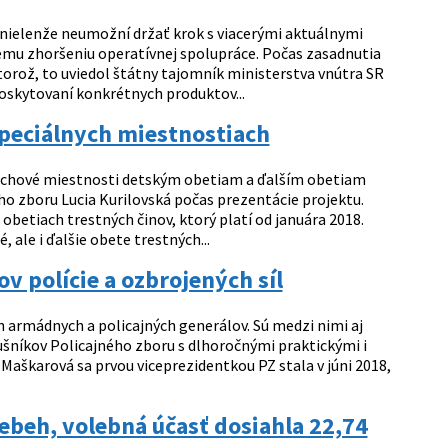
nielenže neumožní držať krok s viacerými aktuálnymi
ľnému zhoršeniu operatívnej spolupráce. Počas zasadnutia
torož, to uviedol štátny tajomník ministerstva vnútra SR
poskytovaní konkrétnych produktov...
špeciálnych miestnostiach
uchové miestnosti detským obetiam a ďalším obetiam
ého zboru Lucia Kurilovská počas prezentácie projektu.
obetiach trestných činov, ktorý platí od januára 2018.
 ale i ďalšie obete trestných...
 polície a ozbrojených síl
 armádnych a policajných generálov. Sú medzi nimi aj
ušníkov Policajného zboru s dlhoročnými praktickými i
Maškarová sa prvou viceprezidentkou PZ stala v júni 2018,
beh, volebná účasť dosiahla 22,74