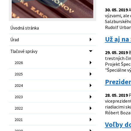
30. 05. 2019
A
výzvami, ale
Salzburského
Rudolf Urban
Úvodná stránka
Už aj na
Úrad
Tlačové správy
29. 05. 2019
B
trestných či
2026
Projekt Špeci
"Špeciálne vý
2025
Preziden
2024
28. 05. 2019
P
2023
vicepreziden
riadiacimi s
2022
Róbert Bozalk
2021
Voľby do
2020