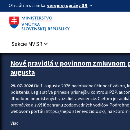
Preskocit na hlavný obsah
arrow_drop_down
verejnej správy SR
Oficiálna stránka
Sekcie MV SR
keyboard_arrow_down
Zastavit automatický posun upútavok
Nové pravidlá v povinnom zmluvnom poi
augusta
29. 07. 2026
Od 1. augusta 2026 nadobudne účinnosť zákon, k
poistenia. Legislatíva prinesie prísnejšiu kontrolu PZP, aut
dlhodobo nepoistených vozidiel z evidencie. Cieľom je radiká
premávke a zvýšiť ochranu zodpovedných vodičov. Podrobné 
webovom portáli https://nepoistenevozidlo.sk/, na ktorom od
Viac