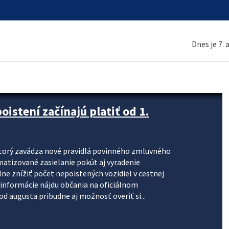
Dnes je 7.
stení začínajú platiť od 1.
torý zavádza nové pravidlá povinného zmluvného
omatizované zasielanie pokút aj vyradenie
lne znížiť počet nepoistených vozidiel v cestnej
informácie nájdu občania na oficiálnom
 augusta pribudne aj možnosť overiť si...