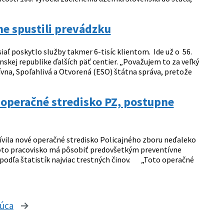
ne spustili prevádzku
iaľ poskytlo služby takmer 6-tisíc klientom. Ide už o 56.
skej republike ďalších päť centier. „Považujem to za veľký
ívna, Spoľahlivá a Otvorená (ESO) štátna správa, pretože
 operačné stredisko PZ, postupne
ívila nové operačné stredisko Policajného zboru neďaleko
toto pracovisko má pôsobiť predovšetkým preventívne
podľa štatistík najviac trestných činov. „Toto operačné
júca
stránka