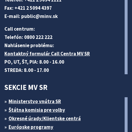
Fax: +421 2 5094 4397
E-mail:
public@minv
.sk
Call centrum:
Telefón: 0800 222 222
Nahlásenie problému:
Kontaktný formulár Call Centra MV SR
PO, UT, ŠT, PIA: 8.00 - 16.00
STREDA: 8.00 - 17.00
SEKCIE MV SR
Ministerstvo vnútra SR
Štátna komisia pre volby
Okresné úrady/Klientske centrá
Európske programy