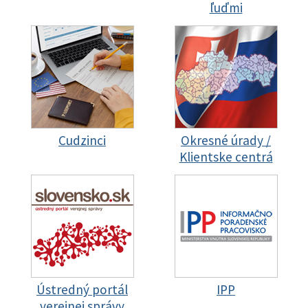
ľuďmi
Cudzinci
Okresné úrady /
Klientske centrá
Ústredný portál
IPP
verejnej správy