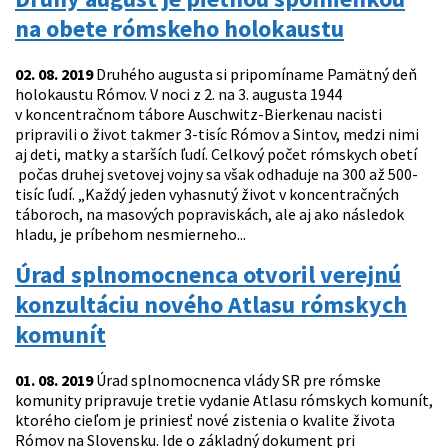
na obete rómskeho holokaustu
02. 08. 2019
Druhého augusta si pripomíname Pamätný deň
holokaustu Rómov. V noci z 2. na 3. augusta 1944
v koncentračnom tábore Auschwitz-Bierkenau nacisti
pripravili o život takmer 3-tisíc Rómov a Sintov, medzi nimi
aj deti, matky a starších ľudí. Celkový počet rómskych obetí
počas druhej svetovej vojny sa však odhaduje na 300 až 500-
tisíc ľudí. „Každý jeden vyhasnutý život v koncentračných
táboroch, na masových popraviskách, ale aj ako následok
hladu, je príbehom nesmierneho...
Úrad splnomocnenca otvoril verejnú
konzultáciu nového Atlasu rómskych
komunít
01. 08. 2019
Úrad splnomocnenca vlády SR pre rómske
komunity pripravuje tretie vydanie Atlasu rómskych komunít,
ktorého cieľom je priniesť nové zistenia o kvalite života
Rómov na Slovensku. Ide o základný dokument pri