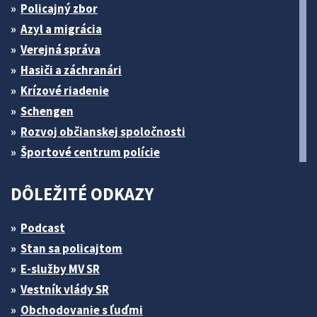
Policajný zbor
Azyl a migrácia
Verejná správa
Hasiči a záchranári
Krízové riadenie
Schengen
Rozvoj občianskej spoločnosti
Športové centrum polície
DÔLEŽITÉ ODKAZY
Podcast
Stan sa policajtom
E-služby MV SR
Vestník vlády SR
Obchodovanie s ľuďmi