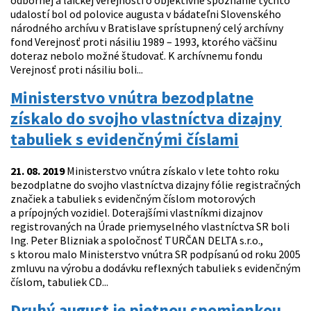
odbornej a laickej verejnosti o objektívne spoznanie týchto
udalostí bol od polovice augusta v bádateľni Slovenského
národného archívu v Bratislave sprístupnený celý archívny
fond Verejnosť proti násiliu 1989 – 1993, ktorého väčšinu
doteraz nebolo možné študovať. K archívnemu fondu
Verejnosť proti násiliu boli...
Ministerstvo vnútra bezodplatne
získalo do svojho vlastníctva dizajny
tabuliek s evidenčnými číslami
21. 08. 2019
Ministerstvo vnútra získalo v lete tohto roku
bezodplatne do svojho vlastníctva dizajny fólie registračných
značiek a tabuliek s evidenčným číslom motorových
a prípojných vozidiel. Doterajšími vlastníkmi dizajnov
registrovaných na Úrade priemyselného vlastníctva SR boli
Ing. Peter Blizniak a spoločnosť TURČAN DELTA s.r.o.,
s ktorou malo Ministerstvo vnútra SR podpísanú od roku 2005
zmluvu na výrobu a dodávku reflexných tabuliek s evidenčným
číslom, tabuliek CD...
Druhý august je pietnou spomienkou