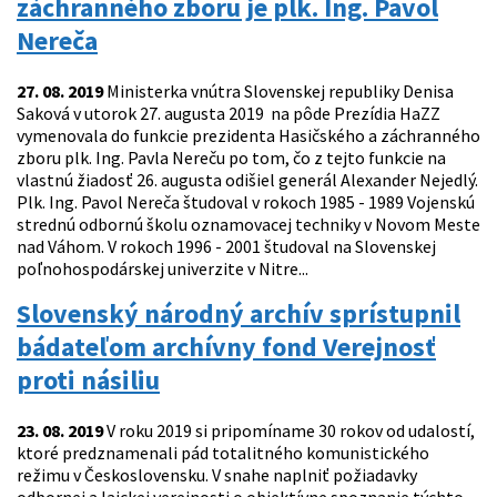
záchranného zboru je plk. Ing. Pavol
Nereča
27. 08. 2019
Ministerka vnútra Slovenskej republiky Denisa
Saková v utorok 27. augusta 2019 na pôde Prezídia HaZZ
vymenovala do funkcie prezidenta Hasičského a záchranného
zboru plk. Ing. Pavla Nereču po tom, čo z tejto funkcie na
vlastnú žiadosť 26. augusta odišiel generál Alexander Nejedlý.
Plk. Ing. Pavol Nereča študoval v rokoch 1985 - 1989 Vojenskú
strednú odbornú školu oznamovacej techniky v Novom Meste
nad Váhom. V rokoch 1996 - 2001 študoval na Slovenskej
poľnohospodárskej univerzite v Nitre...
Slovenský národný archív sprístupnil
bádateľom archívny fond Verejnosť
proti násiliu
23. 08. 2019
V roku 2019 si pripomíname 30 rokov od udalostí,
ktoré predznamenali pád totalitného komunistického
režimu v Československu. V snahe naplniť požiadavky