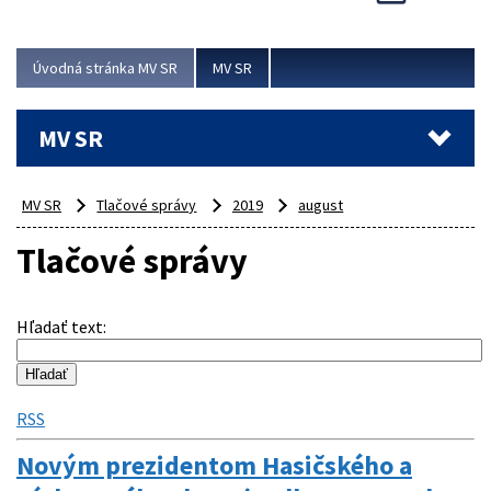
Viac
Úvodná stránka MV SR
MV SR
MV SR
MV SR
Tlačové správy
2019
august
Tlačové správy
Hľadať text
:
RSS
Novým prezidentom Hasičského a