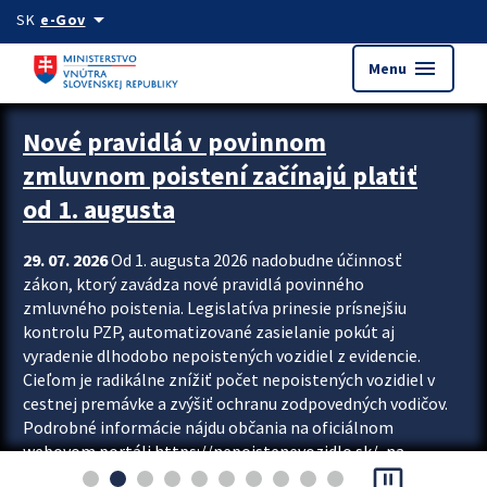
Preskocit na hlavný obsah
arrow_drop_down
SK
e-Gov
menu
Menu
Zastavit automatický posun upútavok
Nové pravidlá v povinnom
zmluvnom poistení začínajú platiť
od 1. augusta
29. 07. 2026
Od 1. augusta 2026 nadobudne účinnosť
zákon, ktorý zavádza nové pravidlá povinného
zmluvného poistenia. Legislatíva prinesie prísnejšiu
kontrolu PZP, automatizované zasielanie pokút aj
vyradenie dlhodobo nepoistených vozidiel z evidencie.
Cieľom je radikálne znížiť počet nepoistených vozidiel v
cestnej premávke a zvýšiť ochranu zodpovedných vodičov.
Podrobné informácie nájdu občania na oficiálnom
webovom portáli https://nepoistenevozidlo.sk/, na
pause_presentation
ktorom od augusta pribudne aj možnosť overiť si...