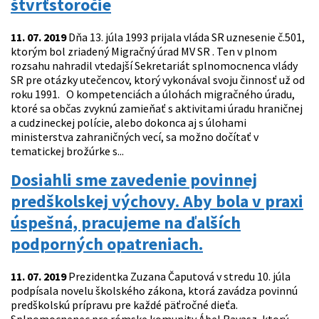
štvrťstoročie
11. 07. 2019
Dňa 13. júla 1993 prijala vláda SR uznesenie č.501,
ktorým bol zriadený Migračný úrad MV SR . Ten v plnom
rozsahu nahradil vtedajší Sekretariát splnomocnenca vlády
SR pre otázky utečencov, ktorý vykonával svoju činnosť už od
roku 1991. O kompetenciách a úlohách migračného úradu,
ktoré sa občas zvyknú zamieňať s aktivitami úradu hraničnej
a cudzineckej polície, alebo dokonca aj s úlohami
ministerstva zahraničných vecí, sa možno dočítať v
tematickej brožúrke s...
Dosiahli sme zavedenie povinnej
predškolskej výchovy. Aby bola v praxi
úspešná, pracujeme na ďalších
podporných opatreniach.
11. 07. 2019
Prezidentka Zuzana Čaputová v stredu 10. júla
podpísala novelu školského zákona, ktorá zavádza povinnú
predškolskú prípravu pre každé päťročné dieťa.