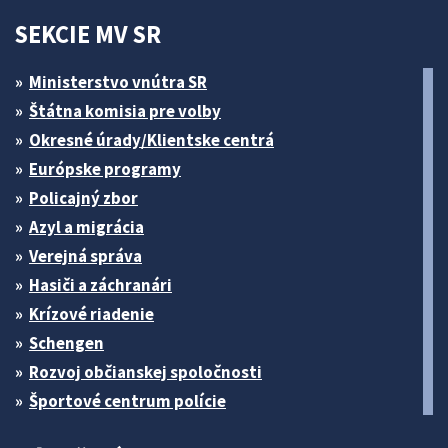
SEKCIE MV SR
Ministerstvo vnútra SR
Štátna komisia pre volby
Okresné úrady/Klientske centrá
Európske programy
Policajný zbor
Azyl a migrácia
Verejná správa
Hasiči a záchranári
Krízové riadenie
Schengen
Rozvoj občianskej spoločnosti
Športové centrum polície