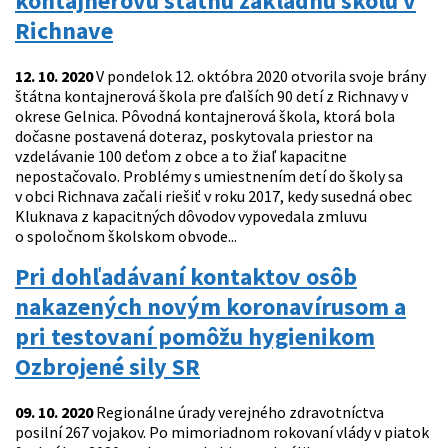
kontajnerovú štátnu základnú školu v
Richnave
12. 10. 2020
V pondelok 12. októbra 2020 otvorila svoje brány
štátna kontajnerová škola pre ďalších 90 detí z Richnavy v
okrese Gelnica. Pôvodná kontajnerová škola, ktorá bola
dočasne postavená doteraz, poskytovala priestor na
vzdelávanie 100 deťom z obce a to žiaľ kapacitne
nepostačovalo. Problémy s umiestnením detí do školy sa
v obci Richnava začali riešiť v roku 2017, kedy susedná obec
Kluknava z kapacitných dôvodov vypovedala zmluvu
o spoločnom školskom obvode...
Pri dohľadávaní kontaktov osôb
nakazených novým koronavírusom a
pri testovaní pomôžu hygienikom
Ozbrojené sily SR
09. 10. 2020
Regionálne úrady verejného zdravotníctva
posilní 267 vojakov. Po mimoriadnom rokovaní vlády v piatok