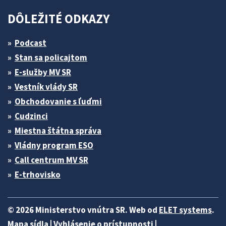
DÔLEŽITÉ ODKAZY
Podcast
Stan sa policajtom
E-služby MV SR
Vestník vlády SR
Obchodovanie s ľuďmi
Cudzinci
Miestna štátna správa
Vládny program ESO
Call centrum MV SR
E-trhovisko
© 2026 Ministerstvo vnútra SR. Web od
ELET systems
.
Mapa sídla
|
Vyhlásenie o prístupnosti
|