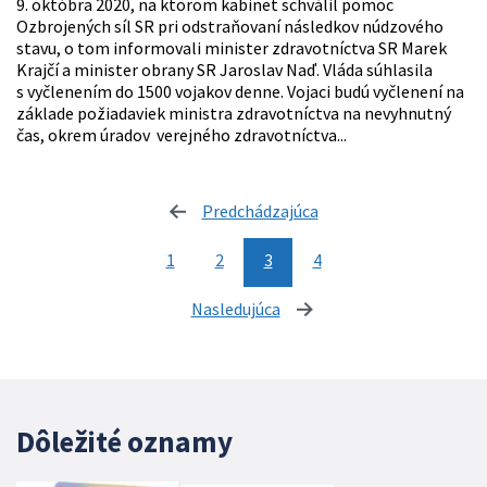
9. októbra 2020, na ktorom kabinet schválil pomoc
Ozbrojených síl SR pri odstraňovaní následkov núdzového
stavu, o tom informovali minister zdravotníctva SR Marek
Krajčí a minister obrany SR Jaroslav Naď. Vláda súhlasila
s vyčlenením do 1500 vojakov denne. Vojaci budú vyčlenení na
základe požiadaviek ministra zdravotníctva na nevyhnutný
čas, okrem úradov verejného zdravotníctva...
Predchádzajúca
stránka
1
2
3
4
Nasledujúca
stránka
Dôležité oznamy