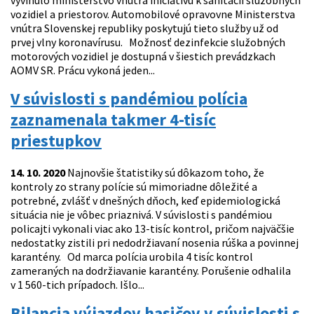
vyvinulo ministerstvo vnútra iniciatívu k sanitácii služobných
vozidiel a priestorov. Automobilové opravovne Ministerstva
vnútra Slovenskej republiky poskytujú tieto služby už od
prvej vlny koronavírusu. Možnosť dezinfekcie služobných
motorových vozidiel je dostupná v šiestich prevádzkach
AOMV SR. Prácu vykoná jeden...
V súvislosti s pandémiou polícia
zaznamenala takmer 4-tisíc
priestupkov
14. 10. 2020
Najnovšie štatistiky sú dôkazom toho, že
kontroly zo strany polície sú mimoriadne dôležité a
potrebné, zvlášť v dnešných dňoch, keď epidemiologická
situácia nie je vôbec priaznivá. V súvislosti s pandémiou
policajti vykonali viac ako 13-tisíc kontrol, pričom najväčšie
nedostatky zistili pri nedodržiavaní nosenia rúška a povinnej
karantény. Od marca polícia urobila 4 tisíc kontrol
zameraných na dodržiavanie karantény. Porušenie odhalila
v 1 560-tich prípadoch. Išlo...
Bilancia výjazdov hasičov v súvislosti s