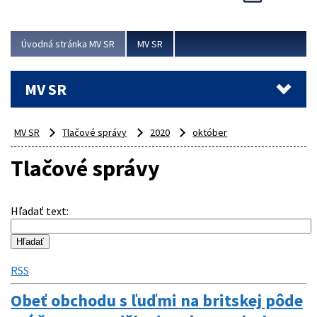
Viac
Úvodná stránka MV SR
MV SR
MV SR
MV SR
Tlačové správy
2020
október
Tlačové správy
Hľadať text
:
RSS
Obeť obchodu s ľuďmi na britskej pôde