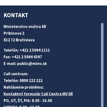
KONTAKT
Ministerstvo vnútra SR
Pribinova 2
812 72 Bratislava
Telefón: +421 2 5094 1111
Fax: +421 2 5094 4397
E-mail:
public@minv
.sk
Call centrum:
Telefón: 0800 222 222
Nahlásenie problému:
Kontaktný formulár Call Centra MV SR
PO, UT, ŠT, PIA: 8.00 - 16.00