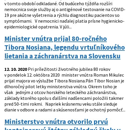
v tomto období odkladané. Od budúceho týždňa rozšíri
nemocnica svoje služby aj o antigénové testovanie na COVID-
19 pre akútne vyšetrenia a rýchlu diagnostiku pacientov so
symptómami. V nemocnici naďalej platia prísne hygienicko-
epidemiologické opatrenia. V júli...
Minister vnútra prijal 80-ročného
Tibora Nosiana, legendu vrtuľníkového
lietania a záchranárstva na Slovensku
12. 10. 2020
Pri príležitosti životného jubilea 80 rokov
v pondelok 12. októbra 2020 minister vnútra Roman Mikulec
prijal majora vo výslužbe Tibora Nosiana.Pán Tibor Nosian je
dlhoročný pilot letky ministerstva vnútra. Okrem toho je
však jedným z otcov horského leteckého záchranárstva,
základy ktorého spolu s ďalšími nadšencami položili takmer
pred 50-timi rokmi. Napriek krásnemu veku stále sleduje
dianie v odbore a radami a skúsenosťami je ochotný pomôcť...
Ministerstvo vnútra otvorilo prvú