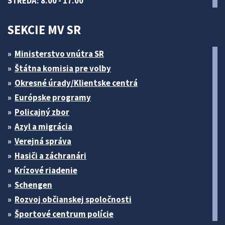
STREDA: 8.00 - 17.00
SEKCIE MV SR
Ministerstvo vnútra SR
Štátna komisia pre volby
Okresné úrady/Klientske centrá
Európske programy
Policajný zbor
Azyl a migrácia
Verejná správa
Hasiči a záchranári
Krízové riadenie
Schengen
Rozvoj občianskej spoločnosti
Športové centrum polície