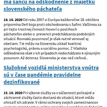
má šancu na odškodnenie z majetku
slovenského páchateľa
16. 10. 2020
Od roku 2007 si Európa každoročne 18. októbra
pripomína Deň boja proti obchodovaniu s ľuďmi. Väčšinou sa
pri tejto trestnej činnosti hovorí o postihoch
páchateľov alebo o prevencii predchádzania podobných
situácií. Rovnakú pozornosť je však nutné venovať aj
obetiam. Tie môžu na Slovensku získať kvalitnú
psychologickú, právnu a sociálnu pomoc. Z hľadiska
odškodnenia však v ich prípadoch nedochádzalo k výrazným
posunom. Až doteraz. Slovensko je viac než cieľová...
Služobné vozidlá ministerstva vnútra
sú v čase pandémie pravidelne
dezinfikované
15. 10. 2020
Pri výkone služby sa v súčasnosti policajné a
záchranné zložky často dostanú do situácií, ktoré môžu
ohroziť ich zdravie. V rámci ochrany svojich zamestnancov