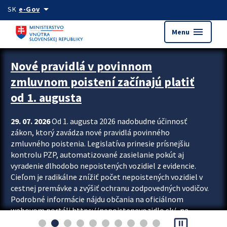
Preskocit na hlavný obsah
arrow_drop_down
SK
e-Gov
menu
Menu
Zastavit automatický posun upútavok
Nové pravidlá v povinnom
zmluvnom poistení začínajú platiť
od 1. augusta
29. 07. 2026
Od 1. augusta 2026 nadobudne účinnosť
zákon, ktorý zavádza nové pravidlá povinného
zmluvného poistenia. Legislatíva prinesie prísnejšiu
kontrolu PZP, automatizované zasielanie pokút aj
vyradenie dlhodobo nepoistených vozidiel z evidencie.
Cieľom je radikálne znížiť počet nepoistených vozidiel v
cestnej premávke a zvýšiť ochranu zodpovedných vodičov.
Podrobné informácie nájdu občania na oficiálnom
webovom portáli https://nepoistenevozidlo.sk/, na
pause_presentation
ktorom od augusta pribudne aj možnosť overiť si...