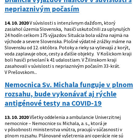
nepriaznivým počasím
14. 10. 2020
V súvislosti s intenzívnym dažďom, ktorý
zasiahol územia Slovenska, hasiči uskutočnili za uplynulých
24 hodín celkom 175 výjazdov. Situácia bola vážna najmä na
východe a severe Slovenska. Plošné výdatné zrážky máme na
Slovensku od 12. októbra. Potoky a rieky sa vylievajú z korýt,
voda zaplavuje obce, cesty a ďalšie objekty. V Košickom kraji
boli hasiči privolaní k 41 udalostiam. V Žilinskom kraji
zasahovali v súvislosti s nepriaznivým počasím 33-krát.
V Prešovskom...
Nemocnica Sv. Michala funguje v plnom
rozsahu, bude vykonávať aj rýchle
antigénové testy na COVID-19
13. 10. 2020
Všetky oddelenia a ambulancie Univerzitnej
nemocnice – Nemocnice sv. Michala, a. s., ktorá je
v pôsobnosti ministerstva vnútra, pracujú v súčasnosti v
plnom rozsahu. Plánované vyšetrenia ani operácie nie sú