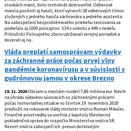
stovkách miest, bolo tentokrát dobrovoľné. Odberové
miesta posilnili aj hasiči, ktorí vytvorili 28 odberových tímov
zložených z jedného hasiča záchranára a jedného asistenta.
Na zabezpečení bezproblémového priebehu testovania sa
podieľalo aj 1000 policajtov: 534 v sobotu a 449 v nedeľu.
Príslušníci Policajného zboru udržiavali verejný poriadok a
dozerali aj na...
Vláda preplatí samosprávam výdavky
za záchranné práce počas prvej vlny
pandémie koronavírusu a v súvislosti s
gudrónovou jamou v okrese Brezno
19. 11. 2020
Obciam a mestám rozdelí 7,86 milióna eur. Návrh
na úhradu výdavkov súvisiacich so záchrannými prácami
počas mimoriadnej situácie vo štvrtok 19. novembra 2020
predložil na rokovanie vlády minister vnútra Roman Mikulec.
Finančné prostriedky sa uvoľnia z kapitoly Všeobecná
pokladničná správa do rozpočtu Ministerstva vnútra SR.
Rezort vnútra zabezpečí ich presun dotknutým