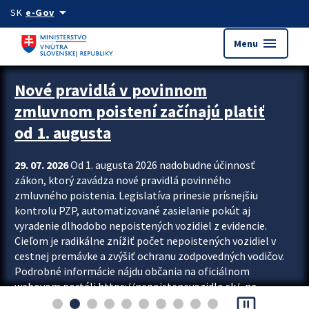
Preskocit na hlavný obsah
arrow_drop_down
SK
e-Gov
menu
Menu
Zastavit automatický posun upútavok
Nové pravidlá v povinnom
zmluvnom poistení začínajú platiť
od 1. augusta
29. 07. 2026
Od 1. augusta 2026 nadobudne účinnosť
zákon, ktorý zavádza nové pravidlá povinného
zmluvného poistenia. Legislatíva prinesie prísnejšiu
kontrolu PZP, automatizované zasielanie pokút aj
vyradenie dlhodobo nepoistených vozidiel z evidencie.
Cieľom je radikálne znížiť počet nepoistených vozidiel v
cestnej premávke a zvýšiť ochranu zodpovedných vodičov.
Podrobné informácie nájdu občania na oficiálnom
webovom portáli https://nepoistenevozidlo.sk/, na
pause_presentation
ktorom od augusta pribudne aj možnosť overiť si...