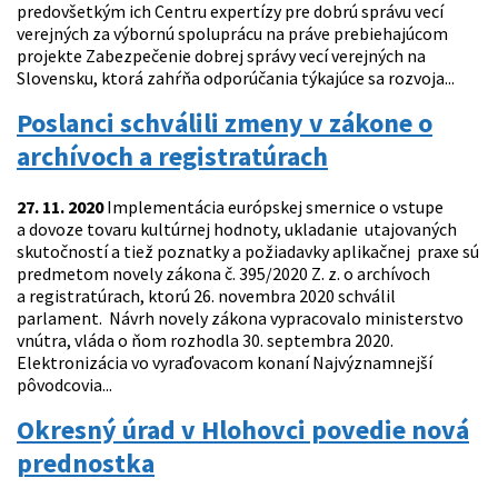
predovšetkým ich Centru expertízy pre dobrú správu vecí
verejných za výbornú spoluprácu na práve prebiehajúcom
projekte Zabezpečenie dobrej správy vecí verejných na
Slovensku, ktorá zahŕňa odporúčania týkajúce sa rozvoja...
Poslanci schválili zmeny v zákone o
archívoch a registratúrach
27. 11. 2020
Implementácia európskej smernice o vstupe
a dovoze tovaru kultúrnej hodnoty, ukladanie utajovaných
skutočností a tiež poznatky a požiadavky aplikačnej praxe sú
predmetom novely zákona č. 395/2020 Z. z. o archívoch
a registratúrach, ktorú 26. novembra 2020 schválil
parlament. Návrh novely zákona vypracovalo ministerstvo
vnútra, vláda o ňom rozhodla 30. septembra 2020.
Elektronizácia vo vyraďovacom konaní Najvýznamnejší
pôvodcovia...
Okresný úrad v Hlohovci povedie nová
prednostka