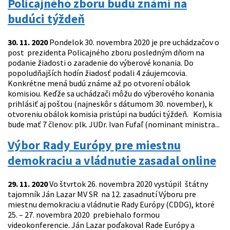
Policajného zboru budú známi na
budúci týždeň
30. 11. 2020
Pondelok 30. novembra 2020 je pre uchádzačov o
post prezidenta Policajného zboru posledným dňom na
podanie žiadosti o zaradenie do výberové konania. Do
popoludňajších hodín žiadosť podali 4 záujemcovia.
Konkrétne mená budú známe až po otvorení obálok
komisiou. Keďže sa uchádzači môžu do výberového konania
prihlásiť aj poštou (najneskôr s dátumom 30. november), k
otvoreniu obálok komisia pristúpi na budúci týždeň. Komisia
bude mať 7 členov: plk. JUDr. Ivan Fufaľ (nominant ministra...
Výbor Rady Európy pre miestnu
demokraciu a vládnutie zasadal online
29. 11. 2020
Vo štvrtok 26. novembra 2020 vystúpil štátny
tajomník Ján Lazar MV SR na 12. zasadnutí Výboru pre
miestnu demokraciu a vládnutie Rady Európy (CDDG), ktoré
25. – 27. novembra 2020 prebiehalo formou
videokonferencie. Ján Lazar poďakoval Rade Európy a