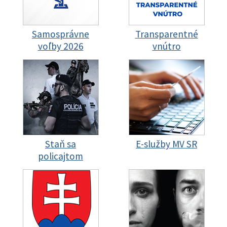
Samosprávne
Transparentné
voľby 2026
vnútro
Staň sa
E-služby MV SR
policajtom