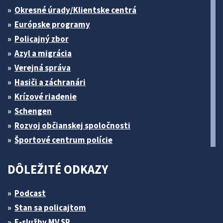
Okresné úrady/Klientske centrá
Európske programy
Policajný zbor
Azyl a migrácia
Verejná správa
Hasiči a záchranári
Krízové riadenie
Schengen
Rozvoj občianskej spoločnosti
Športové centrum polície
DÔLEŽITÉ ODKAZY
Podcast
Stan sa policajtom
E-služby MV SR