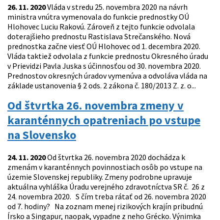
26. 11. 2020
Vláda v stredu 25. novembra 2020 na návrh
ministra vnútra vymenovala do funkcie prednostky OÚ
Hlohovec Luciu Rakovú. Zároveň z tejto funkcie odvolala
doterajšieho prednostu Rastislava Strečanského. Nová
prednostka začne viesť OÚ Hlohovec od 1. decembra 2020.
Vláda taktiež odvolala z funkcie prednostu Okresného úradu
v Prievidzi Pavla Juska s účinnosťou od 30. novembra 2020.
Prednostov okresných úradov vymenúva a odvoláva vláda na
základe ustanovenia § 2 ods. 2 zákona č. 180/2013 Z. z. o...
Od štvrtka 26. novembra zmeny v
karanténnych opatreniach po vstupe
na Slovensko
24. 11. 2020
Od štvrtka 26. novembra 2020 dochádza k
zmenám v karanténnych povinnostiach osôb po vstupe na
územie Slovenskej republiky. Zmeny podrobne upravuje
aktuálna vyhláška Úradu verejného zdravotníctva SR č. 26 z
24. novembra 2020. S čím treba rátať od 26. novembra 2020
od 7. hodiny? Na zoznam menej rizikových krajín pribudnú
Írsko a Singapur, naopak, vypadne z neho Grécko. Výnimka