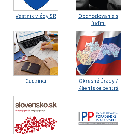
Vestník vlády SR
Obchodovanie s
ľuďmi
Cudzinci
Okresné úrady /
Klientske centrá