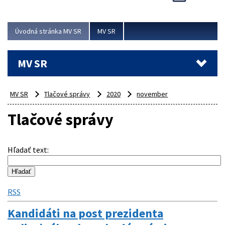
Viac
Úvodná stránka MV SR
MV SR
MV SR
MV SR
Tlačové správy
2020
november
Tlačové správy
Hľadať text
:
RSS
Kandidáti na post prezidenta