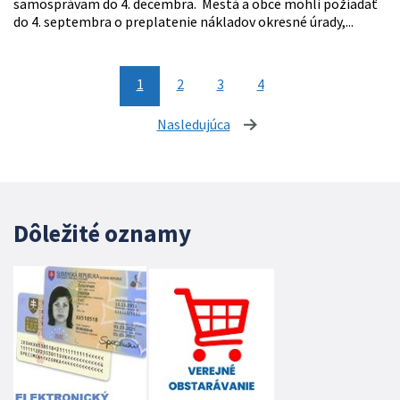
samosprávam do 4. decembra. Mestá a obce mohli požiadať
do 4. septembra o preplatenie nákladov okresné úrady,...
1
2
3
4
Nasledujúca
stránka
Dôležité oznamy