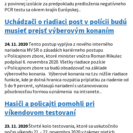
z povinnej izolácie za predpokladu predloženia negatívneho
PCR testu sa okrem krajín Európskej...
Uchádzači o riadiaci post v polícii budú
musieť prejsť výberovým konaním
24. 11. 2020
Tento postup vyplýva z nového interného
nariadenia MV SR o zásadách kariérneho postupu
v Policajnom zbore, ktoré minister vnútra Roman Mikulec
podpísal 6. novembra 2020. Všetky riadiace pozície
v Policajnom zbore sa budú obsadzovať na základe
výberového konania. Výberové konania na tzv. nižšie riadiace
funkcie, kde je dolná hranica rozpätia príplatku za riadenie od
5 do 9 percent, vyhlasujú nariadení s ustanovovacou
pôsobnosťou formou oznámenia na intranete...
Hasiči a policajti pomohli pri
víkendovom testovaní
23. 11. 2020
Štvrté kolo testovania, ktoré sa uskutočnilo
počas víkendu 21. - 22. novembra 2020 v takmer piatich