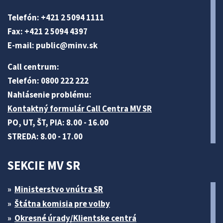
Telefón: +421 2 5094 1111
Fax: +421 2 5094 4397
E-mail:
public@minv
.sk
Call centrum:
Telefón: 0800 222 222
Nahlásenie problému:
Kontaktný formulár Call Centra MV SR
PO, UT, ŠT, PIA: 8.00 - 16.00
STREDA: 8.00 - 17.00
SEKCIE MV SR
Ministerstvo vnútra SR
Štátna komisia pre volby
Okresné úrady/Klientske centrá