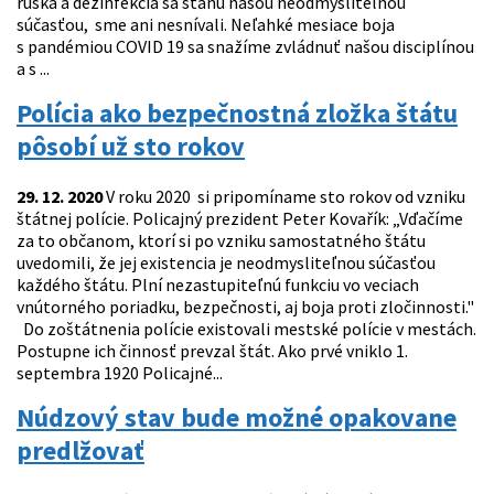
rúška a dezinfekcia sa stanú našou neodmysliteľnou
súčasťou, sme ani nesnívali. Neľahké mesiace boja
s pandémiou COVID 19 sa snažíme zvládnuť našou disciplínou
a s ...
Polícia ako bezpečnostná zložka štátu
pôsobí už sto rokov
29. 12. 2020
V roku 2020 si pripomíname sto rokov od vzniku
štátnej polície. Policajný prezident Peter Kovařík: „Vďačíme
za to občanom, ktorí si po vzniku samostatného štátu
uvedomili, že jej existencia je neodmysliteľnou súčasťou
každého štátu. Plní nezastupiteľnú funkciu vo veciach
vnútorného poriadku, bezpečnosti, aj boja proti zločinnosti."
Do zoštátnenia polície existovali mestské polície v mestách.
Postupne ich činnosť prevzal štát. Ako prvé vniklo 1.
septembra 1920 Policajné...
Núdzový stav bude možné opakovane
predlžovať