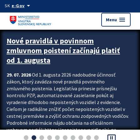
Preskocit na hlavný obsah
arrow_drop_down
SK
e-Gov
menu
Menu
Zastavit automatický posun upútavok
Nové pravidlá v povinnom
zmluvnom poistení začínajú platiť
od 1. augusta
29. 07. 2026
Od 1. augusta 2026 nadobudne účinnosť
zákon, ktorý zavádza nové pravidlá povinného
zmluvného poistenia. Legislatíva prinesie prísnejšiu
kontrolu PZP, automatizované zasielanie pokút aj
vyradenie dlhodobo nepoistených vozidiel z evidencie.
Cieľom je radikálne znížiť počet nepoistených vozidiel v
cestnej premávke a zvýšiť ochranu zodpovedných vodičov.
Podrobné informácie nájdu občania na oficiálnom
webovom portáli https://nepoistenevozidlo.sk/, na
pause_presentation
ktorom od augusta pribudne aj možnosť overiť si...