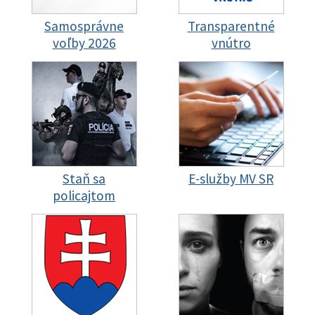
Samosprávne
Transparentné
voľby 2026
vnútro
Staň sa
E-služby MV SR
policajtom