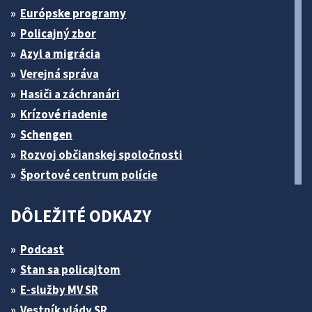
Európske programy
Policajný zbor
Azyl a migrácia
Verejná správa
Hasiči a záchranári
Krízové riadenie
Schengen
Rozvoj občianskej spoločnosti
Športové centrum polície
DÔLEŽITÉ ODKAZY
Podcast
Stan sa policajtom
E-služby MV SR
Vestník vlády SR