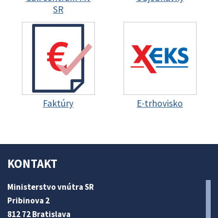
SR
Faktúry
E-trhovisko
KONTAKT
Ministerstvo vnútra SR
Pribinova 2
812 72 Bratislava