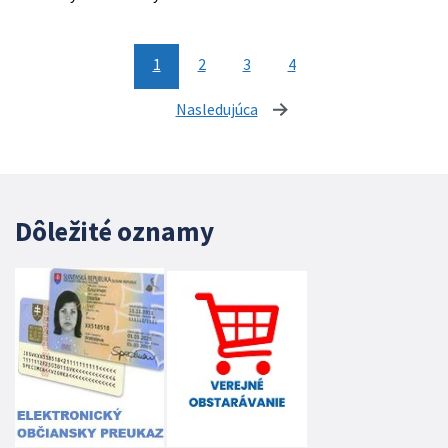
1
2
3
4
Nasledujúca
stránka
Dôležité oznamy