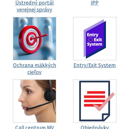
Ústredný portál
IPP
verejnej správy
Ochrana mäkkých
Entry/Exit System
cieľov
Call centrum MV
Objednávky