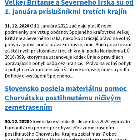
Veľkej Británie a Severného Írska sú od
1. januára príslušníkmi tretích krajín
31. 12. 2020
Od 1. januára 2021 začínajú platiť nové
podmienky pre vstup občanov Spojeného kráľovstva Veľkej
Británie a Severného Írska, nakoľko strácajú právo na voľný
pohyb a pobyt podľa práva Európskej únie. Budú považovaní
za štátnych príslušníkov tretích krajín podľa Nariadenia EÚ
2016/399, ktorým sa ustanovuje kódex Únie o pravidlách
upravujúcich pohyb osôb cez hranice. Právo na voľný pohyb
a pobyt na území členských štátov Európskej únie sa podľa
Dohody o vystúpení Spojeného...
Slovensko posiela materiálnu pomoc
Chorvátsku postihnutému ničivým
zemetrasením
30. 12. 2020
Slovensko v stredu 30. decembra 2020 vypravilo
humanitárnu pomoc pre obyvateľov zemetrasením
postihnutého Chorvátska. Krajina zatiaľ hlási 7 obetí