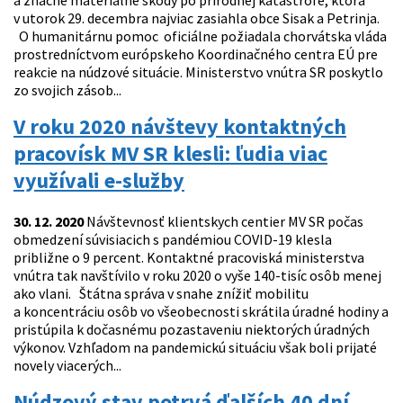
a značné materiálne škody po prírodnej katastrofe, ktorá
v utorok 29. decembra najviac zasiahla obce Sisak a Petrinja.
O humanitárnu pomoc oficiálne požiadala chorvátska vláda
prostredníctvom európskeho Koordinačného centra EÚ pre
reakcie na núdzové situácie. Ministerstvo vnútra SR poskytlo
zo svojich zásob...
V roku 2020 návštevy kontaktných
pracovísk MV SR klesli: ľudia viac
využívali e-služby
30. 12. 2020
Návštevnosť klientskych centier MV SR počas
obmedzení súvisiacich s pandémiou COVID-19 klesla
približne o 9 percent. Kontaktné pracoviská ministerstva
vnútra tak navštívilo v roku 2020 o vyše 140-tisíc osôb menej
ako vlani. Štátna správa v snahe znížiť mobilitu
a koncentráciu osôb vo všeobecnosti skrátila úradné hodiny a
pristúpila k dočasnému pozastaveniu niektorých úradných
výkonov. Vzhľadom na pandemickú situáciu však boli prijaté
novely viacerých...
Núdzový stav potrvá ďalších 40 dní