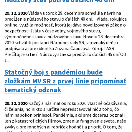
29. 12. 2020
Vláda v utorok 29. decembra schválila návrh na
predĺženie núdzového stavu o ďalších 40 dní. Vláda, rokujúca
online, využila možnosť, ktorú jej dáva novelizovaný zákon o
bezpečnosti štátu v čase vojny, vojnového stavu,
výnimočného stavu a núdzového stavu. Novelu 28. decembra
2020 schválili poslanci Národnej rady SR, v rovnaký deň ju
podpísala aj prezidentka Zuzana Čaputová. Zdroj: TASR
Prečítajte si tiež: Núdzový stav sa predĺžil o ďalších 45 dní Od
1....
Statočný boj s pandémiou bude
zložkám MV SR z prvej línie pripomínať
tematický odznak
29. 12. 2020
Každý z nás mal od roku 2020 vlastné očakávania,
či želania, no nikto si určite nepredstavoval nič z toho, čo
nám napokon priniesol. Pandémia, akú sme doteraz poznali
len z katastrofických filmov, zmenila fungovanie sveta, naše
zvyky a pre mnohých aj rebríček hodnôt a priorít. O tom, že