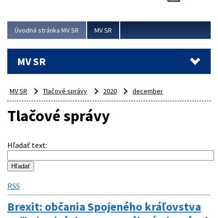
Viac
Úvodná stránka MV SR
MV SR
MV SR
MV SR
Tlačové správy
2020
december
Tlačové správy
Hľadať text
:
RSS
Brexit: občania Spojeného kráľovstva