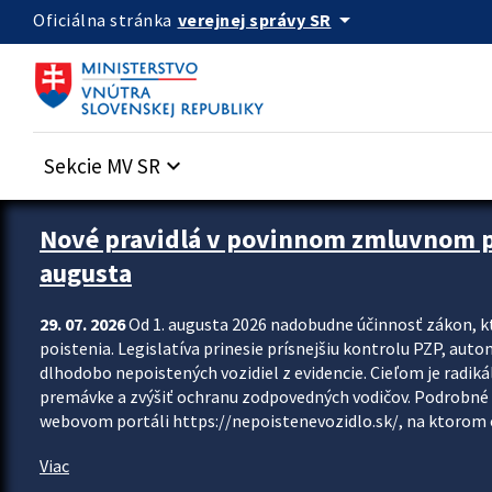
Preskocit na hlavný obsah
arrow_drop_down
verejnej správy SR
Oficiálna stránka
Sekcie MV SR
keyboard_arrow_down
Zastavit automatický posun upútavok
Nové pravidlá v povinnom zmluvnom poi
augusta
29. 07. 2026
Od 1. augusta 2026 nadobudne účinnosť zákon, k
poistenia. Legislatíva prinesie prísnejšiu kontrolu PZP, aut
dlhodobo nepoistených vozidiel z evidencie. Cieľom je radiká
premávke a zvýšiť ochranu zodpovedných vodičov. Podrobné 
webovom portáli https://nepoistenevozidlo.sk/, na ktorom od
Viac