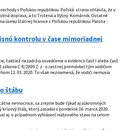
echody s Poľskou republikou. Poľská strana ohlásila, že v
obná doprava, a to Trstená a Vyšný Komárnik. Ostatné
 úseku štátnej hranice s Poľskou republikou: Palota -
misnú kontrolu v čase mimoriadnej
e, taktiež nezadržia osvedčenie o evidencii časť I alebo časť
72 zákona č. 8/2009 Z. z. o cestnej premávke) tým vodičom
dňom 12. 03. 2020. To však neznamená, že vodiči nemusia
o štábu
 štátne nemocnice, sa zrejme bude týkať aj súkromných
 krízový štáb, ktorý zasadal v pondelok 16. marca 2020.
al aj o prípadnom vyhlásení núdzového stavu na celom