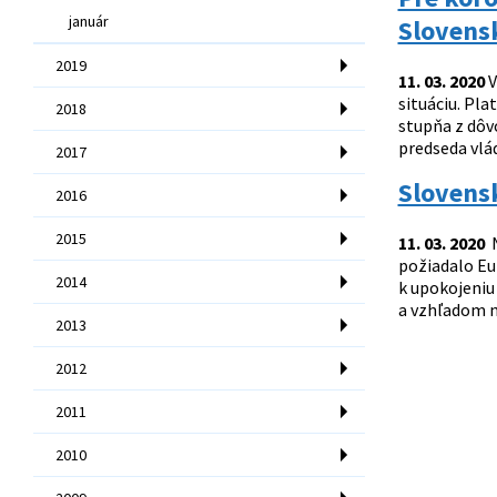
január
Slovens
2019
11. 03. 2020
V
situáciu. Pla
2018
stupňa z dôv
predseda vlád
2017
Slovensk
2016
2015
11. 03. 2020
N
požiadalo Eu
2014
k upokojeniu 
a vzhľadom n
2013
2012
2011
2010