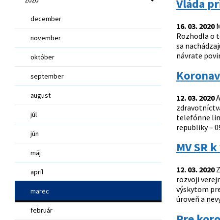
Vláda pr
december
16. 03. 2020
M
Rozhodla o t
november
sa nachádzajú
návrate povi
október
Koronaví
september
august
12. 03. 2020
A
zdravotníctva
júl
telefónne li
republiky – 0
jún
MV SR k 
máj
12. 03. 2020
Z
apríl
rozvoji verej
výskytom pre
marec
úroveň a nevy
február
Pre koro