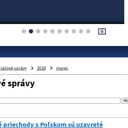
pause_presentation
lačové správy
2020
marec
vé správy
é priechody s Poľskom sú uzavreté