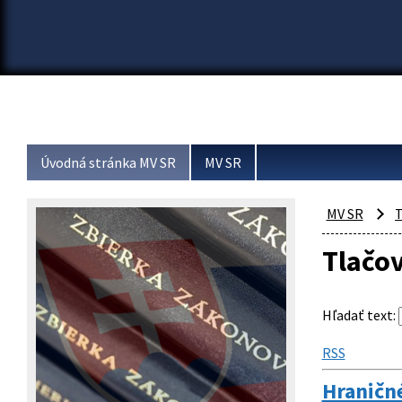
Úvodná stránka MV SR
MV SR
MV SR
T
Tlačo
Hľadať text
:
RSS
Hraničn