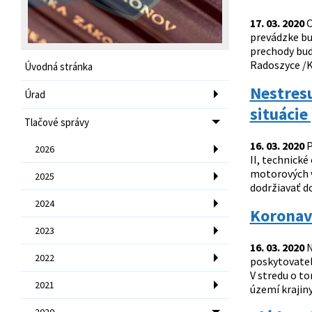
17. 03. 2020
O
prevádzke bu
prechody bud
Radoszyce /K
Úvodná stránka
Nestresu
Úrad
situácie
Tlačové správy
16. 03. 2020
P
2026
II, technické
motorových v
2025
dodržiavať do
2024
Koronaví
2023
16. 03. 2020
N
2022
poskytovateľo
V stredu o t
2021
území krajiny.
2020