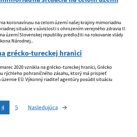
írenia koronavírusu na celom území našej krajiny mimoriadnu
riadnej situácie v súvislosti s ohrozením verejného zdravia II.
území Slovenskej republiky predložili na rokovanie vlády
kona Národnej...
a grécko-tureckej hranici
 marec 2020 vznikla na grécko-tureckej hranici, Grécko
u rýchleho pohraničného zásahu, ktorý má prispieť
 územie EÚ. Výkonný riaditeľ agentúry posúdil situáciu
4
5
Nasledujúca
stránka