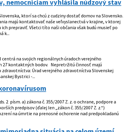
v, nemocniciam vyhlásila núdzový stav
lovenska, ktorí sa chcú z cudziny dostať domov na Slovensko.
a majú kontaktovať naše veľvyslanectvá v krajine, v ktorej
ich prepraviť. Všetci títo naši občania však budú musieť po
 k...
ll centrá na svojich regionálnych úradoch verejného
ších 27 kontaktných bodov. Nepretržitú činnosť majú
o zdravotníctva: Úrad verejného zdravotníctva Slovenskej
skej Bystrici -...
s koronavírusom
s. 2 písm. a) zákona č. 355/2007 Z. z. o ochrane, podpore a
rších predpisov (ďalej len „zákon č. 355/2007 Z. z.“)
zrení na úmrtie na prenosné ochorenie nad predpokladanú
á mimoriadna situácia na celom území