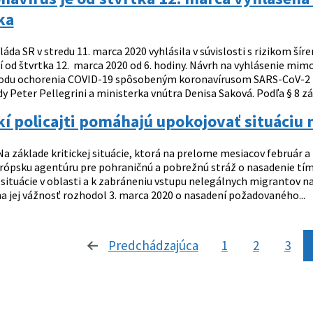
ka
láda SR v stredu 11. marca 2020 vyhlásila v súvislosti s rizikom š
tí od štvrtka 12. marca 2020 od 6. hodiny. Návrh na vyhlásenie mimo
odu ochorenia COVID-19 spôsobeným koronavírusom SARS-CoV-2 na 
y Peter Pellegrini a ministerka vnútra Denisa Saková. Podľa § 8 zá
í policajti pomáhajú upokojovať situáciu n
a základe kritickej situácie, ktorá na prelome mesiacov február a
rópsku agentúru pre pohraničnú a pobrežnú stráž o nasadenie tím
situácie v oblasti a k zabráneniu vstupu nelegálnych migrantov na
a jej vážnosť rozhodol 3. marca 2020 o nasadení požadovaného...
Predchádzajúca
stránka
1
2
3