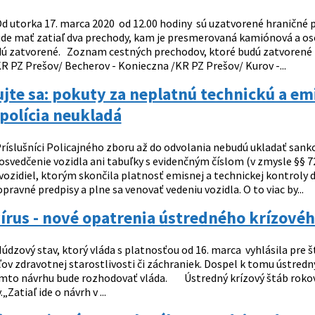
d utorka 17. marca 2020 od 12.00 hodiny sú uzatvorené hraničné pr
de mať zatiaľ dva prechody, kam je presmerovaná kamiónová a os
ú zatvorené. Zoznam cestných prechodov, ktoré budú zatvorené na
R PZ Prešov/ Becherov - Konieczna /KR PZ Prešov/ Kurov -...
jte sa: pokuty za neplatnú technickú a e
 polícia neukladá
ríslušníci Policajného zboru až do odvolania nebudú ukladať sankci
 osvedčenie vozidla ani tabuľky s evidenčným číslom (v zmysle §§ 
ozidiel, ktorým skončila platnosť emisnej a technickej kontroly 
pravné predpisy a plne sa venovať vedeniu vozidla. O to viac by...
rus - nové opatrenia ústredného krízovéh
údzový stav, ktorý vláda s platnosťou od 16. marca vyhlásila pre
v zdravotnej starostlivosti či záchraniek. Dospel k tomu ústredný
omto návrhu bude rozhodovať vláda. Ústredný krízový štáb rokov
„Zatiaľ ide o návrh v ...