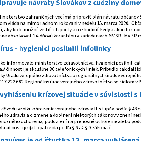
ipravuje návraty Slovákov z cudziny domo
inisterstvo zahraničných vecí má pripraviť plán návratu občanov S
om vláda na mimoriadnom rokovaní v nedeľu 15. marca 2020. Občani
, aby bolo možné zistiť ich počty a rozhodnúť kedy a akou formou 
nne absolvovať 14-dňovú karanténu v zariadeniach MV SR. MV SR má
rus - hygienici posilnili infolinky
ko informovalo ministerstvo zdravotníctva, hygienici posilnili ca
.V činnosti je aktuálne 36 telefonických liniek. Pribudlo tak ďal
nky Úradu verejného zdravotníctva a regionálnych úradov verejnéh
917 222 682 Regionálny úrad verejného zdravotníctva so sídlom v Ban
vyhláseniu krízovej situácie v súvislosti 
 dôvodu vzniku ohrozenia verejného zdravia II. stupňa podľa § 48 od
ného zdravia a o zmene a doplnení niektorých zákonov v znení nesko
nosného ochorenia, podozrení na prenosné ochorenie alebo podo
hnutnosti prijať opatrenia podľa § 6 až § 9 zákona č. ...
navírus je od štvrtka 12. marca vyhlásen