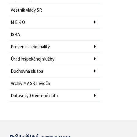
Vestník vlády SR
M E K O
ISBA
Prevencia kriminality
Úrad inšpekčnej služby
Duchovná služba
Archív MV SR Levoča
Datasety-Otvorené dáta