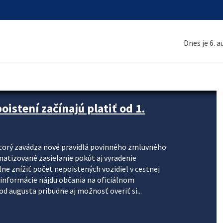
Dnes je 6. 
stení začínajú platiť od 1.
torý zavádza nové pravidlá povinného zmluvného
omatizované zasielanie pokút aj vyradenie
lne znížiť počet nepoistených vozidiel v cestnej
informácie nájdu občania na oficiálnom
 augusta pribudne aj možnosť overiť si...