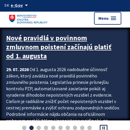
Preskocit na hlavný obsah
arrow_drop_down
SK
e-Gov
menu
Menu
Zastavit automatický posun upútavok
Nové pravidlá v povinnom
zmluvnom poistení začínajú platiť
od 1. augusta
29. 07. 2026
Od 1. augusta 2026 nadobudne účinnosť
zákon, ktorý zavádza nové pravidlá povinného
zmluvného poistenia. Legislatíva prinesie prísnejšiu
kontrolu PZP, automatizované zasielanie pokút aj
vyradenie dlhodobo nepoistených vozidiel z evidencie.
Cieľom je radikálne znížiť počet nepoistených vozidiel v
cestnej premávke a zvýšiť ochranu zodpovedných vodičov.
Podrobné informácie nájdu občania na oficiálnom
webovom portáli https://nepoistenevozidlo.sk/, na
pause_presentation
ktorom od augusta pribudne aj možnosť overiť si...