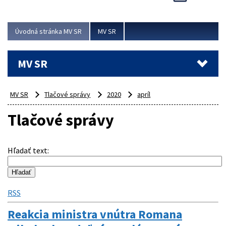
Viac
Úvodná stránka MV SR
MV SR
MV SR
MV SR
Tlačové správy
2020
apríl
Tlačové správy
Hľadať text
:
RSS
Reakcia ministra vnútra Romana