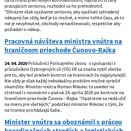
na ochranu pred novým koronavírusom, najmä zo strany
pracujúcich seniorov, rozhodol sa ho prehodnotiť.
"Dôrazne však vyzývame seniorov, aby využívali vyhradený
nákupný čas vždy, keď je to možné, a mimo tohto času, ak to
nie je nevyhnutné, obchody nenavštevovali, respektíve aby
požiadali o nákup...
Pracovná návšteva ministra vnútra na
hraničnom priechode Čunovo-Rajka
24. 04. 2020
Príslušníci Policajného zboru v spolupráci s
príslušníkmi Ozbrojených síl (OS) SR sa snažia robiť všetko
pre to, aby bol priebeh kontrol na hraniciach čo najplynulejší.
Nie vždy je však každý individuálny problém možné vyriešiť
okamžite. Minister vnútra Roman Mikulec to uviedol na
stretnutí s novinármi v piatok 24. apríla 2020 po kontrole na
hraničnom priechode Čunovo - Rajka. "Opatrenie sa nedá ušiť
na mieru pre všetkých," podotkol minister Mikulec s tým, že
na hranice prichádzajú ľudia...
Minister vnútra sa oboznámil s prácou
koordinačných stredísk a logistických