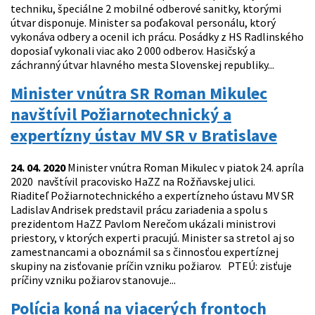
techniku, špeciálne 2 mobilné odberové sanitky, ktorými
útvar disponuje. Minister sa poďakoval personálu, ktorý
vykonáva odbery a ocenil ich prácu. Posádky z HS Radlinského
doposiaľ vykonali viac ako 2 000 odberov. Hasičský a
záchranný útvar hlavného mesta Slovenskej republiky...
Minister vnútra SR Roman Mikulec
navštívil Požiarnotechnický a
expertízny ústav MV SR v Bratislave
24. 04. 2020
Minister vnútra Roman Mikulec v piatok 24. apríla
2020 navštívil pracovisko HaZZ na Rožňavskej ulici.
Riaditeľ Požiarnotechnického a expertízneho ústavu MV SR
Ladislav Andrisek predstavil prácu zariadenia a spolu s
prezidentom HaZZ Pavlom Nerečom ukázali ministrovi
priestory, v ktorých experti pracujú. Minister sa stretol aj so
zamestnancami a oboznámil sa s činnosťou expertíznej
skupiny na zisťovanie príčin vzniku požiarov. PTEÚ: zisťuje
príčiny vzniku požiarov stanovuje...
Polícia koná na viacerých frontoch