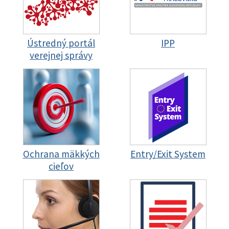
Ústredný portál
IPP
verejnej správy
Ochrana mäkkých
Entry/Exit System
cieľov