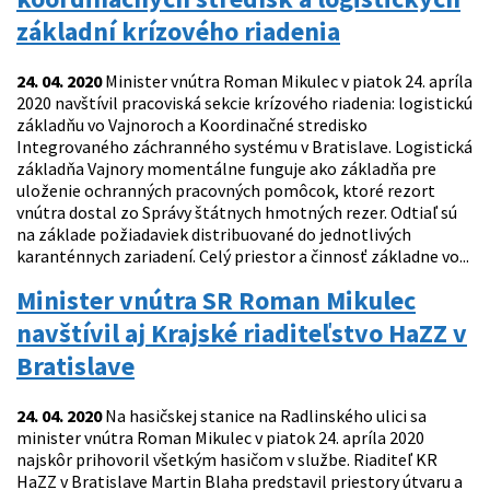
základní krízového riadenia
24. 04. 2020
Minister vnútra Roman Mikulec v piatok 24. apríla
2020 navštívil pracoviská sekcie krízového riadenia: logistickú
základňu vo Vajnoroch a Koordinačné stredisko
Integrovaného záchranného systému v Bratislave. Logistická
základňa Vajnory momentálne funguje ako základňa pre
uloženie ochranných pracovných pomôcok, ktoré rezort
vnútra dostal zo Správy štátnych hmotných rezer. Odtiaľ sú
na základe požiadaviek distribuované do jednotlivých
karanténnych zariadení. Celý priestor a činnosť základne vo...
Minister vnútra SR Roman Mikulec
navštívil aj Krajské riaditeľstvo HaZZ v
Bratislave
24. 04. 2020
Na hasičskej stanice na Radlinského ulici sa
minister vnútra Roman Mikulec v piatok 24. apríla 2020
najskôr prihovoril všetkým hasičom v službe. Riaditeľ KR
HaZZ v Bratislave Martin Blaha predstavil priestory útvaru a