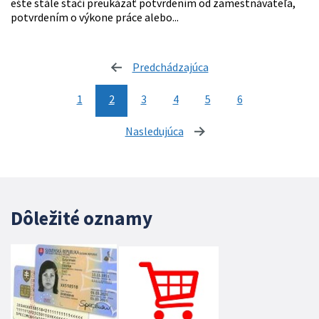
ešte stále stačí preukázať potvrdením od zamestnávateľa,
potvrdením o výkone práce alebo...
Predchádzajúca
stránka
1
2
3
4
5
6
Nasledujúca
stránka
Dôležité oznamy