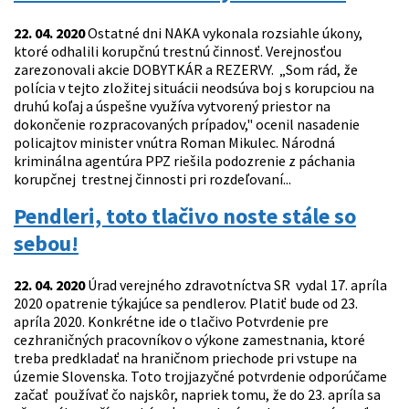
22. 04. 2020
Ostatné dni NAKA vykonala rozsiahle úkony,
ktoré odhalili korupčnú trestnú činnosť. Verejnosťou
zarezonovali akcie DOBYTKÁR a REZERVY. „Som rád, že
polícia v tejto zložitej situácii neodsúva boj s korupciou na
druhú koľaj a úspešne využíva vytvorený priestor na
dokončenie rozpracovaných prípadov," ocenil nasadenie
policajtov minister vnútra Roman Mikulec. Národná
kriminálna agentúra PPZ riešila podozrenie z páchania
korupčnej trestnej činnosti pri rozdeľovaní...
Pendleri, toto tlačivo noste stále so
sebou!
22. 04. 2020
Úrad verejného zdravotníctva SR vydal 17. apríla
2020 opatrenie týkajúce sa pendlerov. Platiť bude od 23.
apríla 2020. Konkrétne ide o tlačivo Potvrdenie pre
cezhraničných pracovníkov o výkone zamestnania, ktoré
treba predkladať na hraničnom priechode pri vstupe na
územie Slovenska. Toto trojjazyčné potvrdenie odporúčame
začať používať čo najskôr, napriek tomu, že do 23. apríla sa