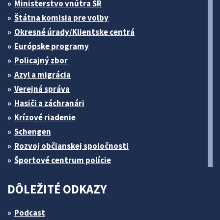
Ministerstvo vnútra SR
Štátna komisia pre volby
Okresné úrady/Klientske centrá
Európske programy
Policajný zbor
Azyl a migrácia
Verejná správa
Hasiči a záchranári
Krízové riadenie
Schengen
Rozvoj občianskej spoločnosti
Športové centrum polície
DÔLEŽITÉ ODKAZY
Podcast