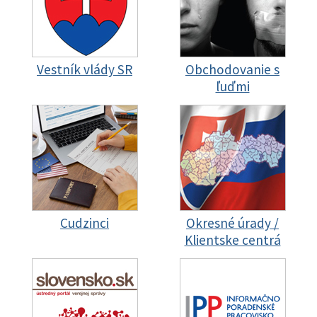
Vestník vlády SR
Obchodovanie s
ľuďmi
Cudzinci
Okresné úrady /
Klientske centrá