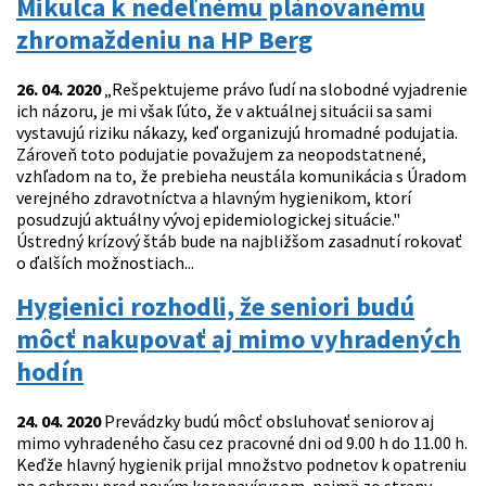
Mikulca k nedeľnému plánovanému
zhromaždeniu na HP Berg
26. 04. 2020
„Rešpektujeme právo ľudí na slobodné vyjadrenie
ich názoru, je mi však ľúto, že v aktuálnej situácii sa sami
vystavujú riziku nákazy, keď organizujú hromadné podujatia.
Zároveň toto podujatie považujem za neopodstatnené,
vzhľadom na to, že prebieha neustála komunikácia s Úradom
verejného zdravotníctva a hlavným hygienikom, ktorí
posudzujú aktuálny vývoj epidemiologickej situácie."
Ústredný krízový štáb bude na najbližšom zasadnutí rokovať
o ďalších možnostiach...
Hygienici rozhodli, že seniori budú
môcť nakupovať aj mimo vyhradených
hodín
24. 04. 2020
Prevádzky budú môcť obsluhovať seniorov aj
mimo vyhradeného času cez pracovné dni od 9.00 h do 11.00 h.
Keďže hlavný hygienik prijal množstvo podnetov k opatreniu