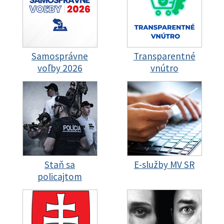
Samosprávne
Transparentné
voľby 2026
vnútro
Staň sa
E-služby MV SR
policajtom