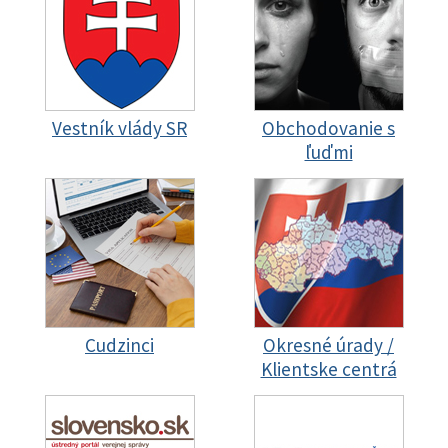
Vestník vlády SR
Obchodovanie s
ľuďmi
Cudzinci
Okresné úrady /
Klientske centrá