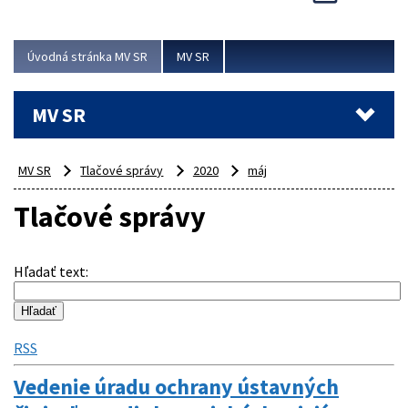
Viac
Úvodná stránka MV SR
MV SR
MV SR
MV SR
Tlačové správy
2020
máj
Tlačové správy
Hľadať text
:
RSS
Vedenie úradu ochrany ústavných