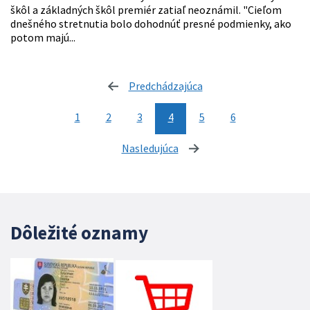
škôl a základných škôl premiér zatiaľ neoznámil. "Cieľom
dnešného stretnutia bolo dohodnúť presné podmienky, ako
potom majú...
Predchádzajúca
stránka
1
2
3
4
5
6
Nasledujúca
stránka
Dôležité oznamy