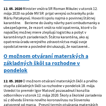
12. 05. 2020
Minister vnútra SR Roman Mikulec v utorok 12.
mája 2020 na pôde MV SR prijal verejnú ochrankyňu práv
Máriu Patakyovú. Hovorili spolu najmä o povinnej štátnej
karanténe. Berieme do úvahy návrhy pani ombudsmanky a
ubezpečujeme, že rezort vnútra robí opatrenia, ktoré v čo
najväčšej možnej miere zlepšujú logistiku a pobyt v
karanténnych zariadeniach. Štátna karanténa, ako aj
opatrenia úradu verejného zdravotníctva majú svoje
opodstatnenie a posledné dni ukazujú, že nastavené...
O možnom otváraní materských a
základných škôl sa rozhodne v
pondelok
12. 05. 2020
O možnom otváraní materských škôl a prvého
stupňa základných škôl sa rozhodne v pondelok 18. mája.
Uviedol to premiér Igor Matovič pozasadnutí konzília
odborníkov v utorok 12. mája 2020. Školy a školské zariadenia
sú z dôvodu šírenia nového koronavírusu na Slovensku
zatvorené od marca. Presný termín otvárania materských