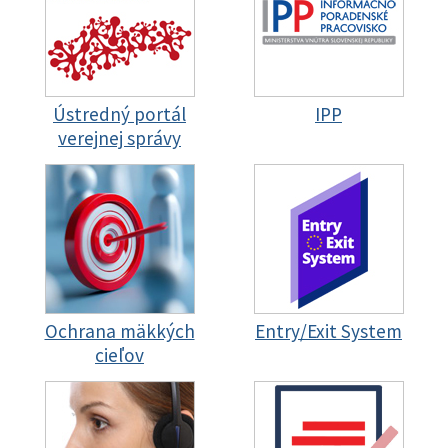
Ústredný portál
IPP
verejnej správy
Ochrana mäkkých
Entry/Exit System
cieľov