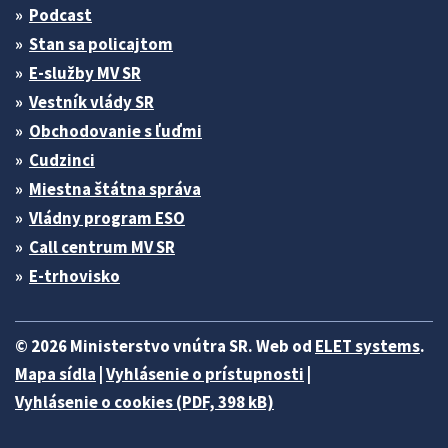
Podcast
Stan sa policajtom
E-služby MV SR
Vestník vlády SR
Obchodovanie s ľuďmi
Cudzinci
Miestna štátna správa
Vládny program ESO
Call centrum MV SR
E-trhovisko
© 2026 Ministerstvo vnútra SR. Web od
ELET systems
.
Mapa sídla
|
Vyhlásenie o prístupnosti
|
Vyhlásenie o cookies (PDF, 398 kB)