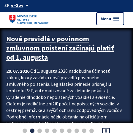
Preskocit na hlavný obsah
arrow_drop_down
SK
e-Gov
menu
Menu
Zastavit automatický posun upútavok
Nové pravidlá v povinnom
zmluvnom poistení začínajú platiť
od 1. augusta
29. 07. 2026
Od 1. augusta 2026 nadobudne účinnosť
zákon, ktorý zavádza nové pravidlá povinného
zmluvného poistenia. Legislatíva prinesie prísnejšiu
kontrolu PZP, automatizované zasielanie pokút aj
vyradenie dlhodobo nepoistených vozidiel z evidencie.
Cieľom je radikálne znížiť počet nepoistených vozidiel v
cestnej premávke a zvýšiť ochranu zodpovedných vodičov.
Podrobné informácie nájdu občania na oficiálnom
webovom portáli https://nepoistenevozidlo.sk/, na
pause_presentation
ktorom od augusta pribudne aj možnosť overiť si...