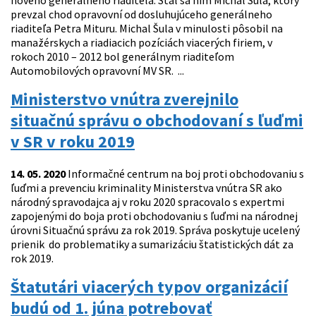
nového generálneho riaditeľa. Stal sa ním Michal Šula, ktorý
prevzal chod opravovní od dosluhujúceho generálneho
riaditeľa Petra Mituru. Michal Šula v minulosti pôsobil na
manažérskych a riadiacich pozíciách viacerých firiem, v
rokoch 2010 – 2012 bol generálnym riaditeľom
Automobilových opravovní MV SR. ...
Ministerstvo vnútra zverejnilo
situačnú správu o obchodovaní s ľuďmi
v SR v roku 2019
14. 05. 2020
Informačné centrum na boj proti obchodovaniu s
ľuďmi a prevenciu kriminality Ministerstva vnútra SR ako
národný spravodajca aj v roku 2020 spracovalo s expertmi
zapojenými do boja proti obchodovaniu s ľuďmi na národnej
úrovni Situačnú správu za rok 2019. Správa poskytuje ucelený
prienik do problematiky a sumarizáciu štatistických dát za
rok 2019.
Štatutári viacerých typov organizácií
budú od 1. júna potrebovať