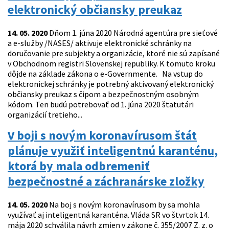
elektronický občiansky preukaz
14. 05. 2020
Dňom 1. júna 2020 Národná agentúra pre sieťové
a e-služby /NASES/ aktivuje elektronické schránky na
doručovanie pre subjekty a organizácie, ktoré nie sú zapísané
v Obchodnom registri Slovenskej republiky. K tomuto kroku
dôjde na základe zákona o e-Governmente. Na vstup do
elektronickej schránky je potrebný aktivovaný elektronický
občiansky preukaz s čipom a bezpečnostným osobným
kódom. Ten budú potrebovať od 1. júna 2020 štatutári
organizácií tretieho...
V boji s novým koronavírusom štát
plánuje využiť inteligentnú karanténu,
ktorá by mala odbremeniť
bezpečnostné a záchranárske zložky
14. 05. 2020
Na boj s novým koronavírusom by sa mohla
využívať aj inteligentná karanténa. Vláda SR vo štvrtok 14.
mája 2020 schválila návrh zmien v zákone č. 355/2007 Z. z. o