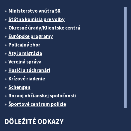
Ministerstvo vnútra SR
Štátna komisia pre volby
Okresné úrady/Klientske centrá
Európske programy
Policajný zbor
Azyl a migrácia
Verejná správa
Hasiči a záchranári
Krízové riadenie
Schengen
Rozvoj občianskej spoločnosti
Športové centrum polície
DÔLEŽITÉ ODKAZY