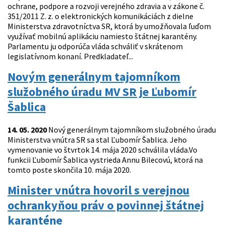
ochrane, podpore a rozvoji verejného zdravia a v zákone č.
351/2011 Z. z. o elektronických komunikáciách z dielne
Ministerstva zdravotníctva SR, ktorá by umožňovala ľuďom
využívať mobilnú aplikáciu namiesto štátnej karantény.
Parlamentu ju odporúča vláda schváliť v skrátenom
legislatívnom konaní. Predkladateľ...
Novým generálnym tajomníkom
služobného úradu MV SR je Ľubomír
Šablica
14. 05. 2020
Nový generálnym tajomníkom služobného úradu
Ministerstva vnútra SR sa stal Ľubomír Šablica. Jeho
vymenovanie vo štvrtok 14. mája 2020 schválila vláda.Vo
funkcii Ľubomír Šablica vystrieda Annu Bilecovú, ktorá na
tomto poste skončila 10. mája 2020.
Minister vnútra hovoril s verejnou
ochrankyňou práv o povinnej štátnej
karanténe