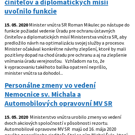
činiteľov a diplomatických misií
uvoľnilo funkcie
15. 05. 2020
Minister vnútra SR Roman Mikulec po nástupe do
funkcie požiadal vedenie Úradu pre ochranu ústavných
činiteľov a diplomatických misií Ministerstva vnútra SR, aby
predložilo návrh na optimalizáciu svojej služby a procesov.
Minister očakával konkrétne návrhy zlepšení, ktoré by mali
pozitívny dopad na chod úradu pre ochranu a aj na zlepšenie
vnímania úradu verejnosťou. Vzhľadom na to, že
k vypracovaniu takéhoto balíka opatrení neprišlo,
minister vnútra sa dohodol...
Personálne zmeny vo vedení
Nemocnice sv. Michala a
Automobilových opravovní MV SR
15. 05. 2020
Ministerstvo vnútra urobilo zmeny vo vedení
dvoch akciových spoločností v pôsobnosti rezortu.
Automobilové opravovne MV SR majú od 16. mája 2020