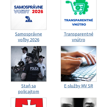
Samosprávne
Transparentné
voľby 2026
vnútro
Staň sa
E-služby MV SR
policajtom