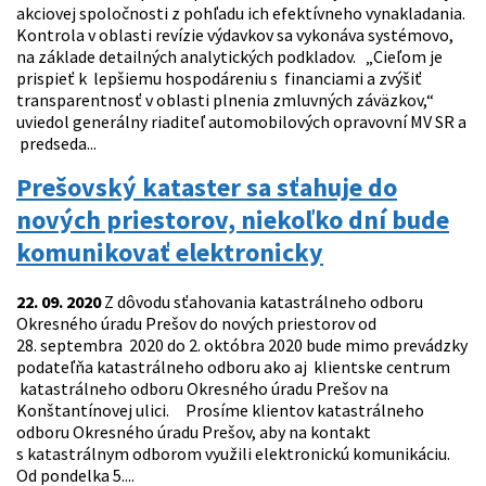
akciovej spoločnosti z pohľadu ich efektívneho vynakladania.
Kontrola v oblasti revízie výdavkov sa vykonáva systémovo,
na základe detailných analytických podkladov. „Cieľom je
prispieť k lepšiemu hospodáreniu s financiami a zvýšiť
transparentnosť v oblasti plnenia zmluvných záväzkov,“
uviedol generálny riaditeľ automobilových opravovní MV SR a
predseda...
Prešovský kataster sa sťahuje do
nových priestorov, niekoľko dní bude
komunikovať elektronicky
22. 09. 2020
Z dôvodu sťahovania katastrálneho odboru
Okresného úradu Prešov do nových priestorov od
28. septembra 2020 do 2. októbra 2020 bude mimo prevádzky
podateľňa katastrálneho odboru ako aj klientske centrum
katastrálneho odboru Okresného úradu Prešov na
Konštantínovej ulici. Prosíme klientov katastrálneho
odboru Okresného úradu Prešov, aby na kontakt
s katastrálnym odborom využili elektronickú komunikáciu.
Od pondelka 5....