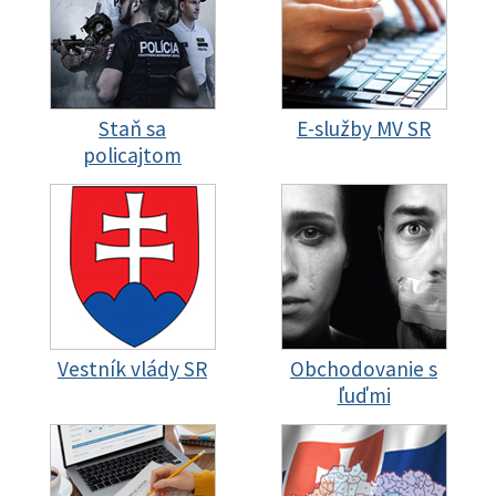
Staň sa
E-služby MV SR
policajtom
Vestník vlády SR
Obchodovanie s
ľuďmi