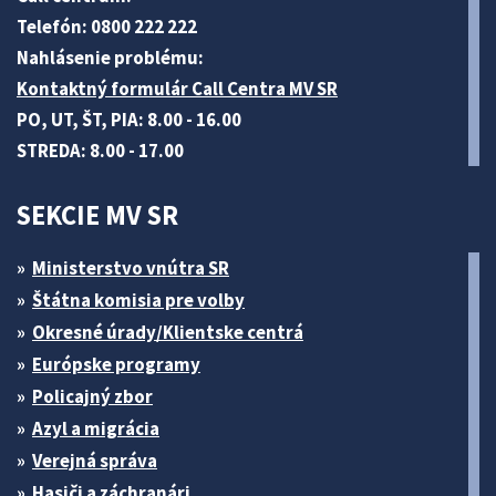
Telefón: 0800 222 222
Nahlásenie problému:
Kontaktný formulár Call Centra MV SR
PO, UT, ŠT, PIA: 8.00 - 16.00
STREDA: 8.00 - 17.00
SEKCIE MV SR
Ministerstvo vnútra SR
Štátna komisia pre volby
Okresné úrady/Klientske centrá
Európske programy
Policajný zbor
Azyl a migrácia
Verejná správa
Hasiči a záchranári