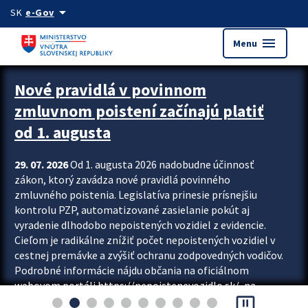
Preskocit na hlavný obsah
arrow_drop_down
SK
e-Gov
menu
Menu
Zastavit automatický posun upútavok
Nové pravidlá v povinnom
zmluvnom poistení začínajú platiť
od 1. augusta
29. 07. 2026
Od 1. augusta 2026 nadobudne účinnosť
zákon, ktorý zavádza nové pravidlá povinného
zmluvného poistenia. Legislatíva prinesie prísnejšiu
kontrolu PZP, automatizované zasielanie pokút aj
vyradenie dlhodobo nepoistených vozidiel z evidencie.
Cieľom je radikálne znížiť počet nepoistených vozidiel v
cestnej premávke a zvýšiť ochranu zodpovedných vodičov.
Podrobné informácie nájdu občania na oficiálnom
webovom portáli https://nepoistenevozidlo.sk/, na
pause_presentation
ktorom od augusta pribudne aj možnosť overiť si...