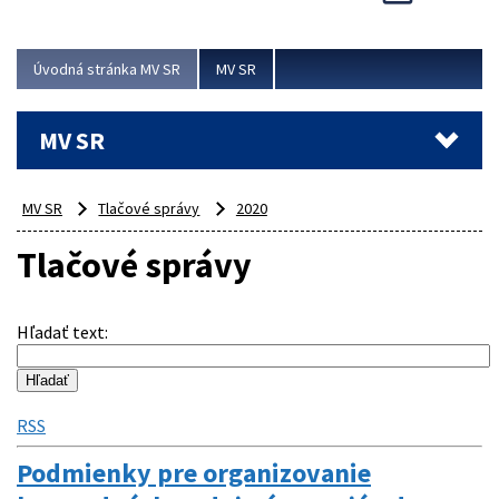
Viac
Úvodná stránka MV SR
MV SR
MV SR
MV SR
Tlačové správy
2020
Tlačové správy
Hľadať text
:
RSS
Podmienky pre organizovanie