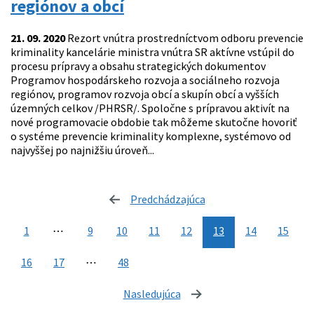
regiónov a obcí
21. 09. 2020
Rezort vnútra prostredníctvom odboru prevencie
kriminality kancelárie ministra vnútra SR aktívne vstúpil do
procesu prípravy a obsahu strategických dokumentov
Programov hospodárskeho rozvoja a sociálneho rozvoja
regiónov, programov rozvoja obcí a skupín obcí a vyšších
územných celkov /PHRSR/. Spoločne s prípravou aktivít na
nové programovacie obdobie tak môžeme skutočne hovoriť
o systéme prevencie kriminality komplexne, systémovo od
najvyššej po najnižšiu úroveň...
Predchádzajúca
stránka
1
⋯
9
10
11
12
13
14
15
16
17
⋯
48
Nasledujúca
stránka