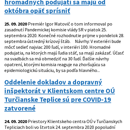
hromadných podujatí sa majú od
októbra opäť sprísniť
25. 09. 2020
Premiér Igor Matovič o tom informoval po
zasadnutí Pandemickej komisie vlády SR v piatok 25.
septembra 2020. Konečné rozhodnutie prijme v pondelok 28.
septembra ústredný krízový štáb. Návrhy: V exteriéri bude
môcť sedieť najviac 200 ľudí, v interiéri 100. Hromadné
podujatia, na ktorých majú ľudia stáť, sa majú zakázať. Účasť
na svadbách sa má obmedziť na 30 ľudí. Ďalšie návrhy
opatrení, ktorými komisia reaguje na zhoršujúcu sa
epidemiologickú situáciu, by sa podľa hlavného...
Oddelenie dokladov a dopravný
inšpektorát v Klientskom centre OÚ
Turčianske Teplice sú pre COVID-19
zatvorené
24. 09. 2020
Priestory Klientskeho centra OÚ v Turčianskych
Tepliciach boli vo štvrtok 24. septembra 2020 popoludní