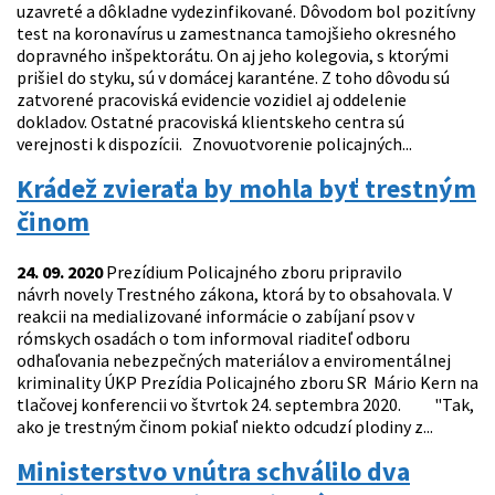
uzavreté a dôkladne vydezinfikované. Dôvodom bol pozitívny
test na koronavírus u zamestnanca tamojšieho okresného
dopravného inšpektorátu. On aj jeho kolegovia, s ktorými
prišiel do styku, sú v domácej karanténe. Z toho dôvodu sú
zatvorené pracoviská evidencie vozidiel aj oddelenie
dokladov. Ostatné pracoviská klientskeho centra sú
verejnosti k dispozícii. Znovuotvorenie policajných...
Krádež zvieraťa by mohla byť trestným
činom
24. 09. 2020
Prezídium Policajného zboru pripravilo
návrh novely Trestného zákona, ktorá by to obsahovala. V
reakcii na medializované informácie o zabíjaní psov v
rómskych osadách o tom informoval riaditeľ odboru
odhaľovania nebezpečných materiálov a enviromentálnej
kriminality ÚKP Prezídia Policajného zboru SR Mário Kern na
tlačovej konferencii vo štvrtok 24. septembra 2020. "Tak,
ako je trestným činom pokiaľ niekto odcudzí plodiny z...
Ministerstvo vnútra schválilo dva