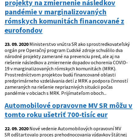
projekty na zmiernenie následkov
pandémie v marginalizovaných
rómskych komunitách financované z
eurofondov
23. 09. 2020
Ministerstvo vnútra SR ako sprostredkovateľský
orgán pre Operačný program Ľudské zdroje schválilo dva
národné projekty zamerané na prevenciu pred, ale aj na
riešenie následkov a zmiernenie dopadov ochorenia COVID-
19 v marginalizovaných rómskych komunitách (MRK).
Prostredníctvom projektov budú financované oblasti
predprimárneho vzdelávania detí z MRK a podpora činností
zameraných na riešenie nepriaznivých situácii počas
pandémie v obciach s MRK. Prijímateľom oboch...
Automobilové opravovne MV SR môžu v
tomto roku ušetriť 700-tisíc eur
22. 09. 2020
Nové vedenie Automobilových opravovní MV
SR odštartovalo proces prehodnocovania výdavkov štátnej