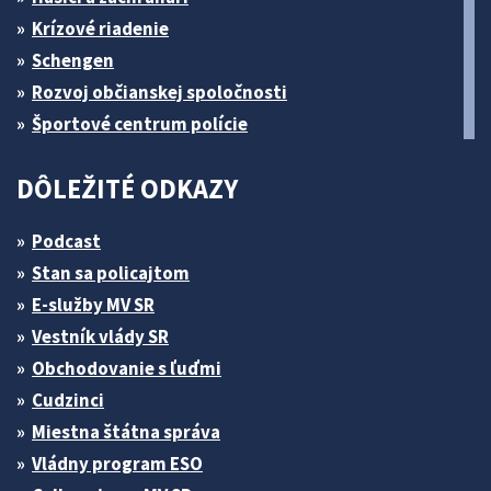
Krízové riadenie
Schengen
Rozvoj občianskej spoločnosti
Športové centrum polície
DÔLEŽITÉ ODKAZY
Podcast
Stan sa policajtom
E-služby MV SR
Vestník vlády SR
Obchodovanie s ľuďmi
Cudzinci
Miestna štátna správa
Vládny program ESO