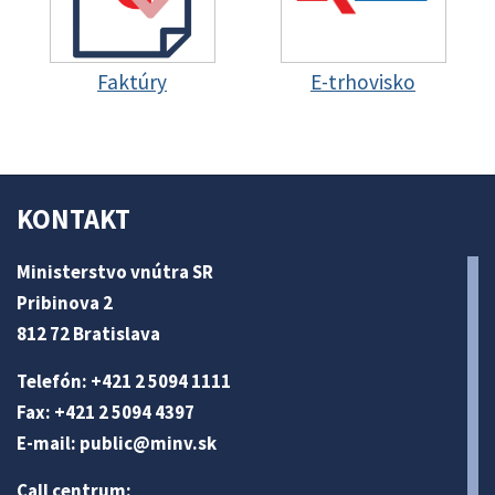
Faktúry
E-trhovisko
KONTAKT
Ministerstvo vnútra SR
Pribinova 2
812 72 Bratislava
Telefón: +421 2 5094 1111
Fax: +421 2 5094 4397
E-mail:
public@minv
.sk
Call centrum: