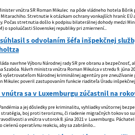
inister vnútra SR Roman Mikulec na pôde vládneho hotela Bôrik pri
 Mitarachiho. Stretnutie k otázkam ochrany vonkajších hraníc EÚ a
ny. Počas stretnutia došlo k podpisu bilaterálnej dohody medzi M
) o spoluúčasti Slovenskej republiky pri zmiernení...
súhlasil s odvolaním šéfa inšpekčnej služ
holtza
láda navrhne Výboru Národnej rady SR pre obranu a bezpečnosť, aby
na Szabóa. Návrh ministra vnútra Roman Mikulca v stredu 9. júna 
ÚIS vyšetrovateľom Národnej kriminálnej agentúry pre zneužívanie 
 Mikulec poveril zastupovaním funkcie riaditeľa Úradu inšpekčnej.
 vnútra sa v Luxemburgu zúčastnil na roko
andémia a jej dôsledky pre kriminalitu, vyhliadky vnútornej bezpeč
stratégia, boj proti terorizmu, či riadenie migračných tokov so 
avodlivosti a vnútra v utorok 8. júna 2021 v Luxemburgu. Páchateli
lo cielenú operatívnu reakciu, aby sa zabránilo...