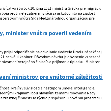
vítal vo štvrtok 10. júna 2021 ministra Grécka pre migráciu
 boja proti nelegálnej migrácii sa uskutočnilo na žiadosť
inisterstvom vnútra SR a Medzinárodnou organizáciou pre
by, minister vnútra poveril vedením
 prijal odporúčanie na odvolanie riaditeľa Úradu inšpekčnej
2021 schválil kabinet. Dôvodom návrhu je obvinenie vznesené
právomocí verejného činiteľa a prijímanie úplatku. Minister
..
vaní ministrov pre vnútorné záležitosti
nosti krajín v súvislosti s nástupom umelej inteligencie,
susednými krajinami boli hlavnými témami rokovania Rady
a trestnej činnosti sa rýchlo prispôsobili novému prostrediu,