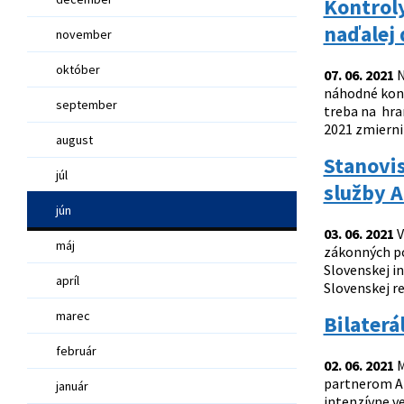
Kontroly
naďalej 
november
október
07. 06. 2021
N
náhodné kont
september
treba na hra
2021 zmierni
august
Stanovis
júl
služby 
jún
03. 06. 2021
V
máj
zákonných po
Slovenskej in
apríl
Slovenskej r
marec
Bilaterá
február
02. 06. 2021
M
partnerom Al
január
intenzívne ve