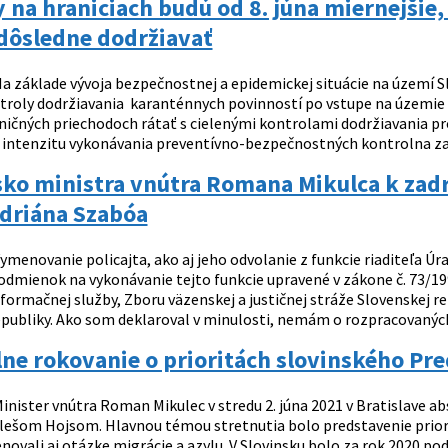
 na hraniciach budú od 8. júna miernejšie,
dôsledne dodržiavať
a základe vývoja bezpečnostnej a epidemickej situácie na území Sl
roly dodržiavania karanténnych povinností po vstupe na územie S
ničných priechodoch rátať s cielenými kontrolami dodržiavania pr
 intenzitu vykonávania preventívno-bezpečnostných kontrolna za
ko ministra vnútra Romana Mikulca k zadr
Adriána Szabóa
ymenovanie policajta, ako aj jeho odvolanie z funkcie riaditeľa Úra
dmienok na vykonávanie tejto funkcie upravené v zákone č. 73/1998
formačnej služby, Zboru väzenskej a justičnej stráže Slovenskej re
epubliky. Ako som deklaroval v minulosti, nemám o rozpracovaných
lne rokovanie o prioritách slovinského Pr
inister vnútra Roman Mikulec v stredu 2. júna 2021 v Bratislave a
ešom Hojsom. Hlavnou témou stretnutia bolo predstavenie priorít
novali aj otázke migrácie a azylu. V Slovinsku bolo za rok 2020 poda