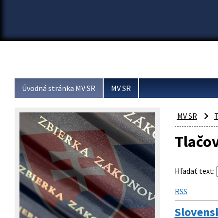
Úvodná stránka MV SR
MV SR
MV SR
T
Tlačo
Hľadať text
:
RSS
Slovens