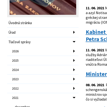
11. 06. 2021
M
a azyl Notisa
gréckej stra
migráciu (IOM
Úvodná stránka
Kabinet 
Úrad
Petra Sc
Tlačové správy
11. 06. 2021
V
2026
služby Adriá
riaditeľovi 
2025
vnútra Roman
2024
Minister
2023
08. 06. 2021
P
2022
schengenská 
ministrov spr
2021
čo si vyžiada
december