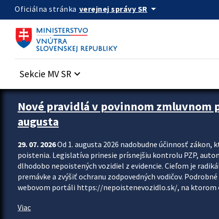
Preskocit na hlavný obsah
arrow_drop_down
verejnej správy SR
Oficiálna stránka
Sekcie MV SR
keyboard_arrow_down
Zastavit automatický posun upútavok
Nové pravidlá v povinnom zmluvnom poi
augusta
29. 07. 2026
Od 1. augusta 2026 nadobudne účinnosť zákon, k
poistenia. Legislatíva prinesie prísnejšiu kontrolu PZP, aut
dlhodobo nepoistených vozidiel z evidencie. Cieľom je radiká
premávke a zvýšiť ochranu zodpovedných vodičov. Podrobné 
webovom portáli https://nepoistenevozidlo.sk/, na ktorom od
Viac