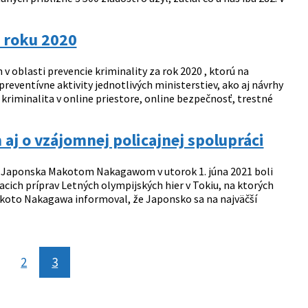
v roku 2020
 v oblasti prevencie kriminality za rok 2020 , ktorú na
ventívne aktivity jednotlivých ministerstiev, ako aj návrhy
kriminalita v online priestore, online bezpečnosť, trestné
aj o vzájomnej policajnej spolupráci
 Japonska Makotom Nakagawom v utorok 1. júna 2021 boli
cich príprav Letných olympijských hier v Tokiu, na ktorých
akoto Nakagawa informoval, že Japonsko sa na najväčší
nka
2
3