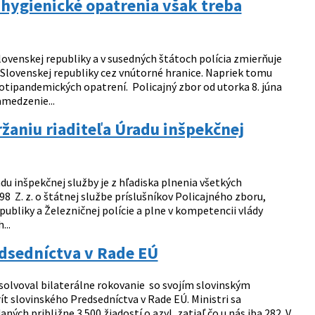
 hygienické opatrenia však treba
ovenskej republiky a v susedných štátoch polícia zmierňuje
lovenskej republiky cez vnútorné hranice. Napriek tomu
otipandemických opatrení. Policajný zbor od utorka 8. júna
medzenie...
žaniu riaditeľa Úradu inšpekčnej
du inšpekčnej služby je z hľadiska plnenia všetkých
 Z. z. o štátnej službe príslušníkov Policajného zboru,
publiky a Železničnej polície a plne v kompetencii vlády
...
edsedníctva v Rade EÚ
bsolvoval bilaterálne rokovanie so svojím slovinským
 slovinského Predsedníctva v Rade EÚ. Ministri sa
ných približne 3 500 žiadostí o azyl, zatiaľ čo u nás iba 282. V