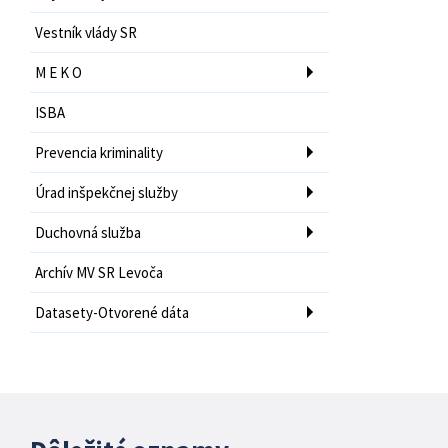
Vestník vlády SR
M E K O
ISBA
Prevencia kriminality
Úrad inšpekčnej služby
Duchovná služba
Archív MV SR Levoča
Datasety-Otvorené dáta