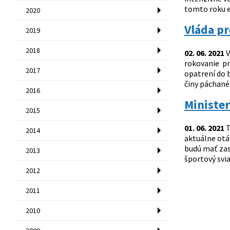
tomto roku ev
2020
Vláda pr
2019
2018
02. 06. 2021
V
rokovanie pr
2017
opatrení do b
činy páchané 
2016
Minister
2015
01. 06. 2021
T
2014
aktuálne otáz
budú mať zas
2013
športový svi
2012
2011
2010