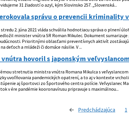
idujeme 31 žiadostí o azyl, kým Slovinsko 257. „Slovenská...
erokovala správu o prevencii kriminality 
 stredu 2. júna 2021 vláda schválila hodnotiacu správa o plnení úloh
edložil minister vnútra SR Roman Mikulec. Dokument sumarizuje pre
udúcnosti. Prioritnými oblasťami preventívnych aktivít zostávajú 
na deťoch a mládeži či domáce násilie. V ...
 vnútra hovoril s japonským veľvyslancom 
émou stretnutia ministra vnútra Romana Mikulca s veľvyslancom
ky uvoľňovania pandemických opatrení, a to aj v kontexte vrcholia
túpenie aj športovci zo Športového centra polície. Veľvyslanec M
atok v ére pandémie kooronavírusu pripravuje s maximálnou...
Predchádzajúca
strá
1