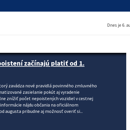
Dnes je 6. 
stení začínajú platiť od 1.
torý zavádza nové pravidlá povinného zmluvného
omatizované zasielanie pokút aj vyradenie
lne znížiť počet nepoistených vozidiel v cestnej
informácie nájdu občania na oficiálnom
 augusta pribudne aj možnosť overiť si...