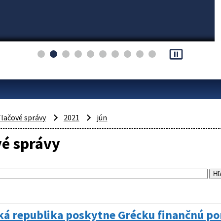
pause_presentation
lačové správy
2021
jún
vé správy
ká republika poskytne Grécku finančnú po