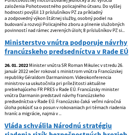
Pohotovostnej motorizovanej jednotky a 30. výročia
založenia Pohotovostného policajného útvaru. Do vyššej
hodnosti povýšil 13 príslušníkov PZ za príkladný
a zodpovedný výkon štátnej služby, osobný podiel na
budovaní a rozvoji Policajného zboru a plnenie služobných
povinností nad rámec zverených úloh; 8 príslušníkov PZ si...
Ministerstvo vnútra podporuje návrhy
francúzskeho predsedníctva v Rade EÚ
26. 01. 2022
Minister vnútra SR Roman Mikulec v stredu 26.
január 2022 večer rokoval s ministrom vnútra Francúzskej
republiky Géraldom Darmaninom. Videokonferencia
ministrov sa uskutočnila pri príležitosti aktuálne
prebiehajúceho FR PRES v Rade EÚ. Francúzsky minister
vnútra Darmanin predstavil návrhy francúzskeho
predsedníctva v Rade EÚ. Francúzsko čaká veľmi náročná
úloha pokúsiť sa o posun v rokovaniach pri témach riadenia
hraníc a migrácie, najmä v ...
Vláda schválila Národnú stratégiu
riadenia rizík bezpečnostných hrozieb