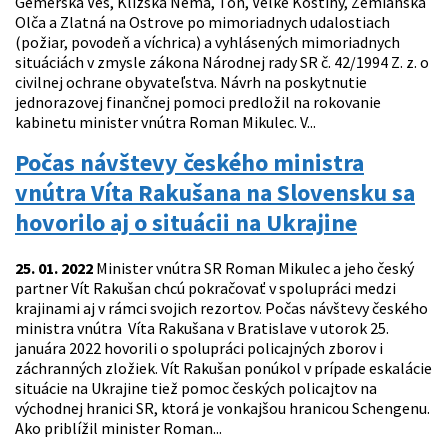
Gemerská Ves, Klížska Nemá, Tôň, Veľké Kostihy, Zemianska
Olča a Zlatná na Ostrove po mimoriadnych udalostiach
(požiar, povodeň a víchrica) a vyhlásených mimoriadnych
situáciách v zmysle zákona Národnej rady SR č. 42/1994 Z. z. o
civilnej ochrane obyvateľstva. Návrh na poskytnutie
jednorazovej finančnej pomoci predložil na rokovanie
kabinetu minister vnútra Roman Mikulec. V...
Počas návštevy českého ministra
vnútra Víta Rakušana na Slovensku sa
hovorilo aj o situácii na Ukrajine
25. 01. 2022
Minister vnútra SR Roman Mikulec a jeho český
partner Vít Rakušan chcú pokračovať v spolupráci medzi
krajinami aj v rámci svojich rezortov. Počas návštevy českého
ministra vnútra Víta Rakušana v Bratislave v utorok 25.
januára 2022 hovorili o spolupráci policajných zborov i
záchranných zložiek. Vít Rakušan ponúkol v prípade eskalácie
situácie na Ukrajine tiež pomoc českých policajtov na
východnej hranici SR, ktorá je vonkajšou hranicou Schengenu.
Ako priblížil minister Roman...