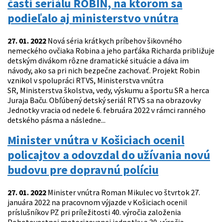
časti seriálu ROBIN, na ktorom sa
podieľalo aj ministerstvo vnútra
27. 01. 2022
Nová séria krátkych príbehov šikovného
nemeckého ovčiaka Robina a jeho parťáka Richarda približuje
detským divákom rôzne dramatické situácie a dáva im
návody, ako sa pri nich bezpečne zachovať. Projekt Robin
vznikol v spolupráci RTVS, Ministerstva vnútra
SR, Ministerstva školstva, vedy, výskumu a športu SR a herca
Juraja Baču. Obľúbený detský seriál RTVS sa na obrazovky
Jednotky vracia od nedele 6. februára 2022 v rámci ranného
detského pásma a následne...
Minister vnútra v Košiciach ocenil
policajtov a odovzdal do užívania novú
budovu pre dopravnú políciu
27. 01. 2022
Minister vnútra Roman Mikulec vo štvrtok 27.
januára 2022 na pracovnom výjazde v Košiciach ocenil
príslušníkov PZ pri príležitosti 40. výročia založenia