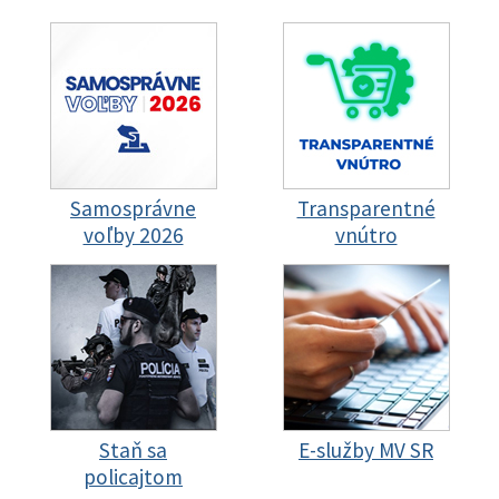
Samosprávne
Transparentné
voľby 2026
vnútro
Staň sa
E-služby MV SR
policajtom