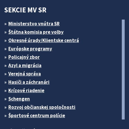
SEKCIE MV SR
Ministerstvo vnútra SR
Štátna komisia pre volby
Okresné úrady/Klientske centrá
Európske programy
Policajný zbor
Azyl a migrácia
Verejná správa
Hasiči a záchranári
Krízové riadenie
Schengen
Rozvoj občianskej spoločnosti
Športové centrum polície