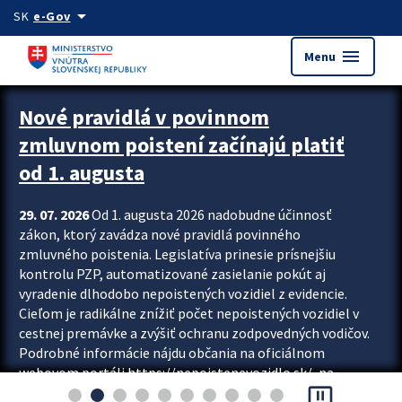
Preskocit na hlavný obsah
arrow_drop_down
SK
e-Gov
menu
Menu
Zastavit automatický posun upútavok
Nové pravidlá v povinnom
zmluvnom poistení začínajú platiť
od 1. augusta
29. 07. 2026
Od 1. augusta 2026 nadobudne účinnosť
zákon, ktorý zavádza nové pravidlá povinného
zmluvného poistenia. Legislatíva prinesie prísnejšiu
kontrolu PZP, automatizované zasielanie pokút aj
vyradenie dlhodobo nepoistených vozidiel z evidencie.
Cieľom je radikálne znížiť počet nepoistených vozidiel v
cestnej premávke a zvýšiť ochranu zodpovedných vodičov.
Podrobné informácie nájdu občania na oficiálnom
webovom portáli https://nepoistenevozidlo.sk/, na
pause_presentation
ktorom od augusta pribudne aj možnosť overiť si...