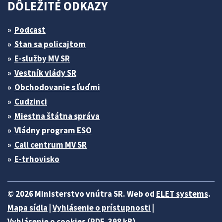
DÔLEŽITÉ ODKAZY
Podcast
Stan sa policajtom
E-služby MV SR
Vestník vlády SR
Obchodovanie s ľuďmi
Cudzinci
Miestna štátna správa
Vládny program ESO
Call centrum MV SR
E-trhovisko
© 2026 Ministerstvo vnútra SR. Web od
ELET systems
.
Mapa sídla
|
Vyhlásenie o prístupnosti
|
Vyhlásenie o cookies (PDF, 398 kB)