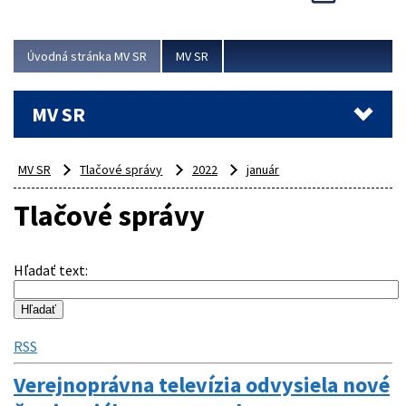
Viac
Úvodná stránka MV SR
MV SR
MV SR
MV SR
Tlačové správy
2022
január
Tlačové správy
Hľadať text
:
RSS
Verejnoprávna televízia odvysiela nové