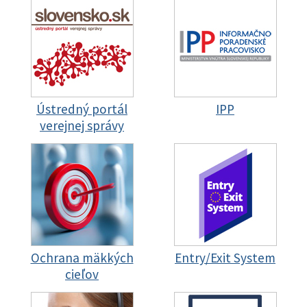
Ústredný portál
IPP
verejnej správy
Ochrana mäkkých
Entry/Exit System
cieľov