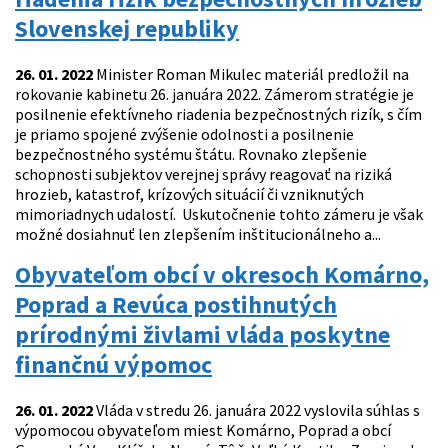
Slovenskej republiky
26. 01. 2022
Minister Roman Mikulec materiál predložil na
rokovanie kabinetu 26. januára 2022. Zámerom stratégie je
posilnenie efektívneho riadenia bezpečnostných rizík, s čím
je priamo spojené zvýšenie odolnosti a posilnenie
bezpečnostného systému štátu. Rovnako zlepšenie
schopnosti subjektov verejnej správy reagovať na riziká
hrozieb, katastrof, krízových situácií či vzniknutých
mimoriadnych udalostí. Uskutočnenie tohto zámeru je však
možné dosiahnuť len zlepšením inštitucionálneho a...
Obyvateľom obcí v okresoch Komárno,
Poprad a Revúca postihnutých
prírodnými živlami vláda poskytne
finančnú výpomoc
26. 01. 2022
Vláda v stredu 26. januára 2022 vyslovila súhlas s
výpomocou obyvateľom miest Komárno, Poprad a obcí