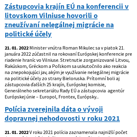
Zástupcovia krajín EÚ na konferencii v
litovskom Vilniuse hovorili o
zneužívaní nelegálnej migrácie na
politické účely
21. 01. 2022
Minister vnútra Roman Mikulec sa v piatok 21.
januára 2022 zúčastnil na rokovaní Európskej konferencie pre
riadenie hraníc vo Vilniuse. Stretnutie zorganizované Litvou,
Rakúskom, Gréckom a Poľskom sa uskutočnilo ako reakcia
na znepokojujúci jav, akým je využívanie nelegálnej migrácie
na politické účely zo strany Bieloruska. Prítomní boli aj
zástupcovia ďalších 25 krajín, Európskej komisie,
Generálneho sekretariátu Rady EÚ a zástupcovia agentúr
Európskej únie – Europol, Frontex, Európsky...
Polícia zverejnila dáta o vývoji
dopravnej nehodovosti v roku 2021
21. 01. 2022
V roku 2021 polícia zaznamenala najnižší počet