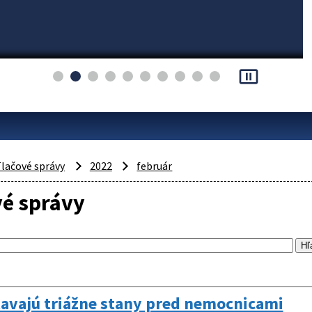
pause_presentation
lačové správy
2022
február
vé správy
tavajú triážne stany pred nemocnicami