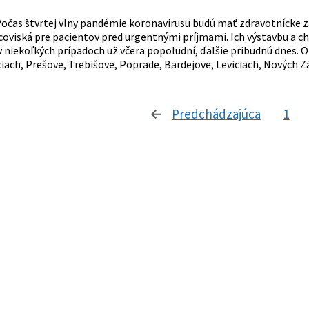
očas štvrtej vlny pandémie koronavírusu budú mať zdravotnícke zar
acoviská pre pacientov pred urgentnými príjmami. Ich výstavbu a c
 v niekoľkých prípadoch už včera popoludní, ďalšie pribudnú dnes. 
iach, Prešove, Trebišove, Poprade, Bardejove, Leviciach, Nových Z
Predchádzajúca
stránka
1