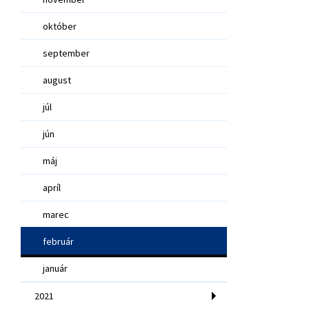
október
september
august
júl
jún
máj
apríl
marec
február
január
2021