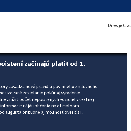
Dnes je 6. 
stení začínajú platiť od 1.
torý zavádza nové pravidlá povinného zmluvného
omatizované zasielanie pokút aj vyradenie
lne znížiť počet nepoistených vozidiel v cestnej
informácie nájdu občania na oficiálnom
 augusta pribudne aj možnosť overiť si...