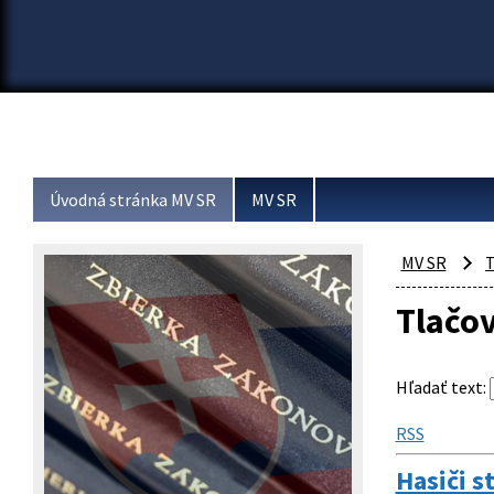
Úvodná stránka MV SR
MV SR
MV SR
T
Tlačo
Hľadať text
:
RSS
Hasiči s