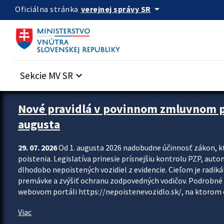
Preskocit na hlavný obsah
arrow_drop_down
verejnej správy SR
Oficiálna stránka
Sekcie MV SR
keyboard_arrow_down
Zastavit automatický posun upútavok
Nové pravidlá v povinnom zmluvnom poi
augusta
29. 07. 2026
Od 1. augusta 2026 nadobudne účinnosť zákon, k
poistenia. Legislatíva prinesie prísnejšiu kontrolu PZP, aut
dlhodobo nepoistených vozidiel z evidencie. Cieľom je radiká
premávke a zvýšiť ochranu zodpovedných vodičov. Podrobné 
webovom portáli https://nepoistenevozidlo.sk/, na ktorom od
Viac