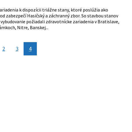
iadenia k dispozícii triážne stany, ktoré poslúžia ako
hod zabezpečí Hasičský a záchranný zbor. So stavbou stanov
O vybudovanie požiadali zdravotnícke zariadenia v Bratislave,
ámkoch, Nitre, Banskej...
2
3
4