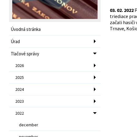
03. 02. 2022
P
triediace pr
začali hasiči
Trnave, Košic
Úvodná stránka
Úrad
Tlačové správy
2026
2025
2024
2023
2022
december
november