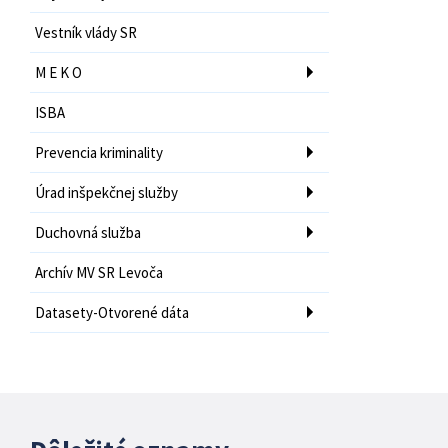
Vestník vlády SR
M E K O
ISBA
Prevencia kriminality
Úrad inšpekčnej služby
Duchovná služba
Archív MV SR Levoča
Datasety-Otvorené dáta