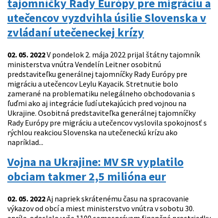
tajomníčky Rady Európy pre migráciu a
utečencov vyzdvihla úsilie Slovenska v
zvládaní utečeneckej krízy
02. 05. 2022
V pondelok 2. mája 2022 prijal štátny tajomník
ministerstva vnútra Vendelín Leitner osobitnú
predstaviteľku generálnej tajomníčky Rady Európy pre
migráciu a utečencov Leylu Kayacik. Stretnutie bolo
zamerané na problematiku nelegálneho obchodovania s
ľuďmi ako aj integrácie ľudí utekajúcich pred vojnou na
Ukrajine. Osobitná predstaviteľka generálnej tajomníčky
Rady Európy pre migráciu a utečencov vyslovila spokojnosť s
rýchlou reakciou Slovenska na utečeneckú krízu ako
napríklad...
Vojna na Ukrajine: MV SR vyplatilo
obciam takmer 2,5 milióna eur
02. 05. 2022
Aj napriek skrátenému času na spracovanie
výkazov od obcí a miest ministerstvo vnútra v sobotu 30.