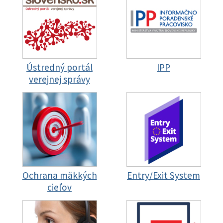
Ústredný portál
IPP
verejnej správy
Ochrana mäkkých
Entry/Exit System
cieľov