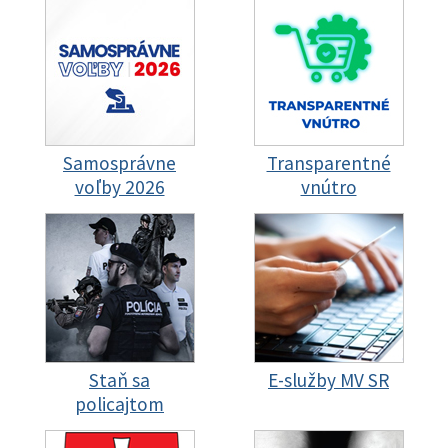
Samosprávne
Transparentné
voľby 2026
vnútro
Staň sa
E-služby MV SR
policajtom