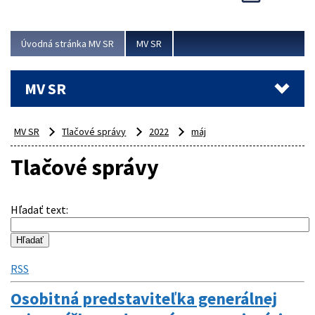
Viac
Úvodná stránka MV SR
MV SR
MV SR
MV SR
Tlačové správy
2022
máj
Tlačové správy
Hľadať text
:
RSS
Osobitná predstaviteľka generálnej