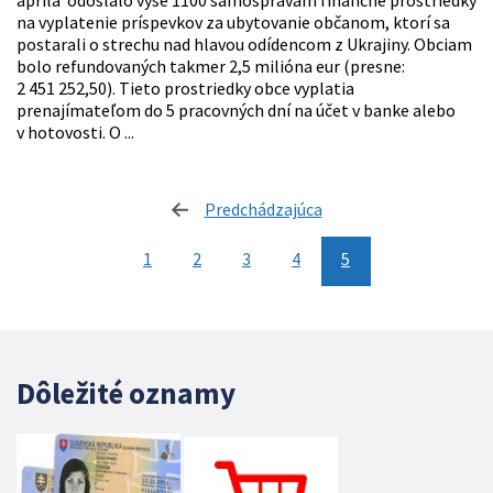
apríla odoslalo vyše 1100 samosprávam finančné prostriedky
na vyplatenie príspevkov za ubytovanie občanom, ktorí sa
postarali o strechu nad hlavou odídencom z Ukrajiny. Obciam
bolo refundovaných takmer 2,5 milióna eur (presne:
2 451 252,50). Tieto prostriedky obce vyplatia
prenajímateľom do 5 pracovných dní na účet v banke alebo
v hotovosti. O ...
Predchádzajúca
stránka
1
2
3
4
5
Dôležité oznamy