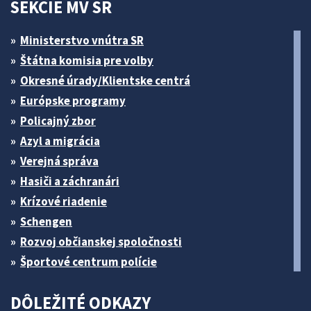
SEKCIE MV SR
Ministerstvo vnútra SR
Štátna komisia pre volby
Okresné úrady/Klientske centrá
Európske programy
Policajný zbor
Azyl a migrácia
Verejná správa
Hasiči a záchranári
Krízové riadenie
Schengen
Rozvoj občianskej spoločnosti
Športové centrum polície
DÔLEŽITÉ ODKAZY