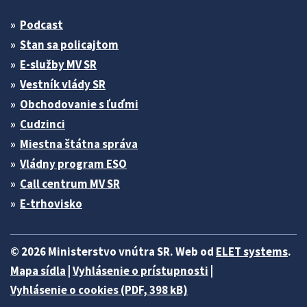
Podcast
Stan sa policajtom
E-služby MV SR
Vestník vlády SR
Obchodovanie s ľuďmi
Cudzinci
Miestna štátna správa
Vládny program ESO
Call centrum MV SR
E-trhovisko
© 2026 Ministerstvo vnútra SR. Web od
ELET systems
.
Mapa sídla
|
Vyhlásenie o prístupnosti
|
Vyhlásenie o cookies (PDF, 398 kB)