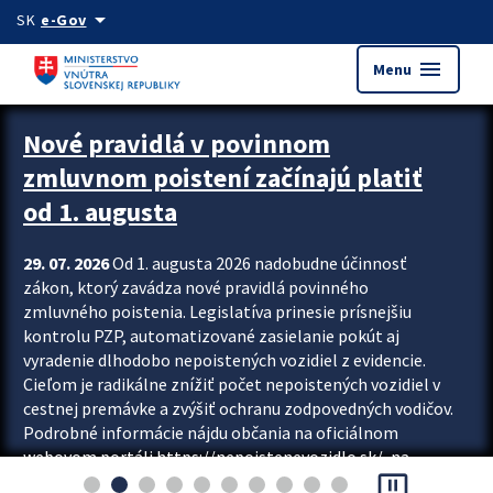
Preskocit na hlavný obsah
arrow_drop_down
SK
e-Gov
menu
Menu
Zastavit automatický posun upútavok
Nové pravidlá v povinnom
zmluvnom poistení začínajú platiť
od 1. augusta
29. 07. 2026
Od 1. augusta 2026 nadobudne účinnosť
zákon, ktorý zavádza nové pravidlá povinného
zmluvného poistenia. Legislatíva prinesie prísnejšiu
kontrolu PZP, automatizované zasielanie pokút aj
vyradenie dlhodobo nepoistených vozidiel z evidencie.
Cieľom je radikálne znížiť počet nepoistených vozidiel v
cestnej premávke a zvýšiť ochranu zodpovedných vodičov.
Podrobné informácie nájdu občania na oficiálnom
webovom portáli https://nepoistenevozidlo.sk/, na
pause_presentation
ktorom od augusta pribudne aj možnosť overiť si...