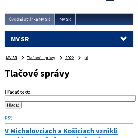
Viac
Úvodná stránka MV SR
MV SR
MV SR
MV SR
Tlačové správy
2022
júl
Tlačové správy
Hľadať text
:
RSS
V Michalovciach a Košiciach vznikli