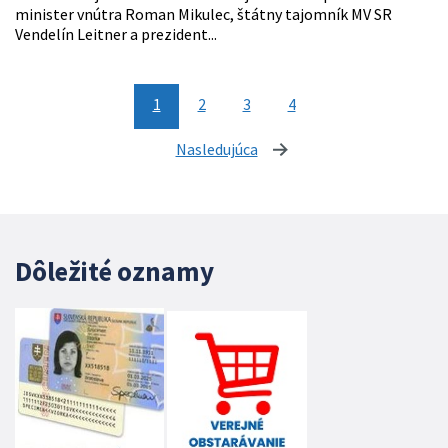
minister vnútra Roman Mikulec, štátny tajomník MV SR
Vendelín Leitner a prezident...
1
2
3
4
Nasledujúca
stránka
Dôležité oznamy