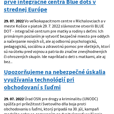
prvé integračné centrá Blue dots v
strednej Európe
29. 07. 2022
Vo veľkokapacitnom centre v Michalovciach a v
meste Košice v piatok 29. 7. 2022 slávnostne otvorili BLUE
DOT - integračné centrum pre matky a rodiny s deťmi. Ich
primárnym poslaním je vytvoriť bezpečné miesto pre oddych
a načerpanie nových síl, ale aj odbornú psychologickú,
pedagogickú, sociálnu a zdravotnú pomoc pre všetkých, ktorí
sú na úteku pred vojnou a patria do značne znevýhodnených
či ohrozených skupín. Ide napríklad o deti s matkami, ale aj
bez...
Upozorňujeme na nebezpečné úskalia
využívania technológií pri
obchodovaní s ľuďmi
29. 07. 2022
Úrad OSN pre drogy a kriminalitu (UNODC)
spúšťa pri príležitosti Svetového dňa boja proti
obchodovaniu s ľuďmi, ktorý pripadá na 30. júl, kampaň