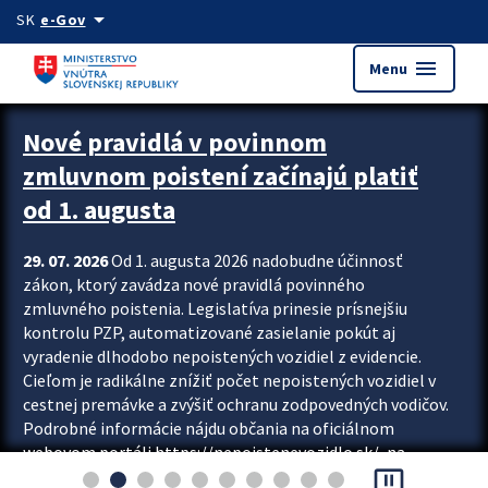
Preskocit na hlavný obsah
arrow_drop_down
SK
e-Gov
menu
Menu
Zastavit automatický posun upútavok
Nové pravidlá v povinnom
zmluvnom poistení začínajú platiť
od 1. augusta
29. 07. 2026
Od 1. augusta 2026 nadobudne účinnosť
zákon, ktorý zavádza nové pravidlá povinného
zmluvného poistenia. Legislatíva prinesie prísnejšiu
kontrolu PZP, automatizované zasielanie pokút aj
vyradenie dlhodobo nepoistených vozidiel z evidencie.
Cieľom je radikálne znížiť počet nepoistených vozidiel v
cestnej premávke a zvýšiť ochranu zodpovedných vodičov.
Podrobné informácie nájdu občania na oficiálnom
webovom portáli https://nepoistenevozidlo.sk/, na
pause_presentation
ktorom od augusta pribudne aj možnosť overiť si...