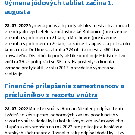
Výmena jódových tabliet začína 1.
augusta
28. 07. 2022
Výmena jódových profylaktík v mestách a obciach
v okolí jadrových elektrární Jaslovské Bohunice (pre územie
v okruhu s polomerom 21 km) a Mochovce (pre územie
v okruhu s polomerom 20 km) sa začne 1. augusta a potrvá do
konca roka. Dotkne sa zhruba 224 obcí a miest a 460 tisíc
obyvateľov. Distribúciu profylaktík koordinuje Ministerstvo
vnútra SR v spolupráci so SE. a. s. Naposledy sa konala
výmena profylaktík v roku 2017, pravidelná výmena sa
realizuje...
Finančné prilepšenie zamestnancov a
príslušníkov z rezortu vnútra
28. 07. 2022
Minister vnútra Roman Mikulec podpísal tento
týždeň so zástupcami odborových zväzov pôsobiacich v
rezorte vnútra dodatky ku kolektívnym zmluvám vyššieho
stupňa uzatvorených na rok 2022 pre policajtov, hasičov a
horských záchranárov. Rovnako tak podpísal dodatky k tzv.