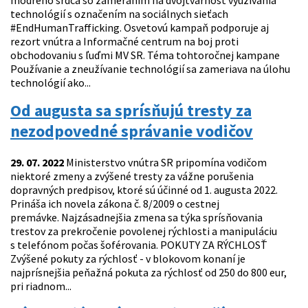
modrého srdca so zameraním na dvojtvárnosť využívania
technológií s označením na sociálnych sieťach
#EndHumanTrafficking. Osvetovú kampaň podporuje aj
rezort vnútra a Informačné centrum na boj proti
obchodovaniu s ľuďmi MV SR. Téma tohtoročnej kampane
Používanie a zneužívanie technológií sa zameriava na úlohu
technológií ako...
Od augusta sa sprísňujú tresty za
nezodpovedné správanie vodičov
29. 07. 2022
Ministerstvo vnútra SR pripomína vodičom
niektoré zmeny a zvýšené tresty za vážne porušenia
dopravných predpisov, ktoré sú účinné od 1. augusta 2022.
Prináša ich novela zákona č. 8/2009 o cestnej
premávke. Najzásadnejšia zmena sa týka sprísňovania
trestov za prekročenie povolenej rýchlosti a manipuláciu
s telefónom počas šoférovania. POKUTY ZA RÝCHLOSŤ
Zvýšené pokuty za rýchlosť - v blokovom konaní je
najprísnejšia peňažná pokuta za rýchlosť od 250 do 800 eur,
pri riadnom...