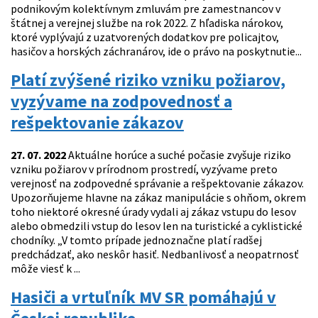
podnikovým kolektívnym zmluvám pre zamestnancov v
štátnej a verejnej službe na rok 2022. Z hľadiska nárokov,
ktoré vyplývajú z uzatvorených dodatkov pre policajtov,
hasičov a horských záchranárov, ide o právo na poskytnutie...
Platí zvýšené riziko vzniku požiarov,
vyzývame na zodpovednosť a
rešpektovanie zákazov
27. 07. 2022
Aktuálne horúce a suché počasie zvyšuje riziko
vzniku požiarov v prírodnom prostredí, vyzývame preto
verejnosť na zodpovedné správanie a rešpektovanie zákazov.
Upozorňujeme hlavne na zákaz manipulácie s ohňom, okrem
toho niektoré okresné úrady vydali aj zákaz vstupu do lesov
alebo obmedzili vstup do lesov len na turistické a cyklistické
chodníky. „V tomto prípade jednoznačne platí radšej
predchádzať, ako neskôr hasiť. Nedbanlivosť a neopatrnosť
môže viesť k ...
Hasiči a vrtuľník MV SR pomáhajú v