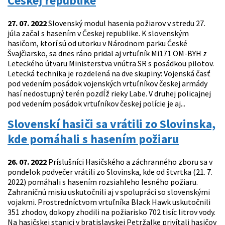
Českej republike
27. 07. 2022
Slovenský modul hasenia požiarov v stredu 27.
júla začal s hasením v Českej republike. K slovenským
hasičom, ktorí sú od utorku v Národnom parku České
Švajčiarsko, sa dnes ráno pridal aj vrtuľník Mi171 OM-BYH z
Leteckého útvaru Ministerstva vnútra SR s posádkou pilotov.
Letecká technika je rozdelená na dve skupiny: Vojenská časť
pod vedením posádok vojenských vrtuľníkov českej armády
hasí nedostupný terén pozdĺž rieky Labe. V druhej policajnej
pod vedením posádok vrtuľníkov českej polície je aj...
Slovenskí hasiči sa vrátili zo Slovinska,
kde pomáhali s hasením požiaru
26. 07. 2022
Príslušníci Hasičského a záchranného zboru sa v
pondelok podvečer vrátili zo Slovinska, kde od štvrtka (21. 7.
2022) pomáhali s hasením rozsiahleho lesného požiaru.
Zahraničnú misiu uskutočnili aj v spolupráci so slovenskými
vojakmi. Prostredníctvom vrtuľníka Black Hawk uskutočnili
351 zhodov, dokopy zhodili na požiarisko 702 tisíc litrov vody.
Na hasičskej stanici v bratislavskej Petržalke privítali hasičov