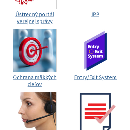
Ústredný portál
IPP
verejnej správy
Ochrana mäkkých
Entry/Exit System
cieľov