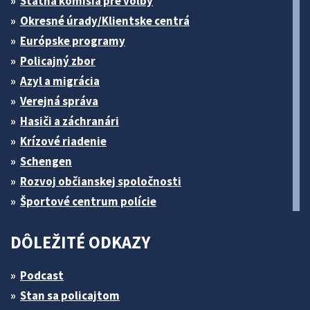
Štátna komisia pre volby
Okresné úrady/Klientske centrá
Európske programy
Policajný zbor
Azyl a migrácia
Verejná správa
Hasiči a záchranári
Krízové riadenie
Schengen
Rozvoj občianskej spoločnosti
Športové centrum polície
DÔLEŽITÉ ODKAZY
Podcast
Stan sa policajtom