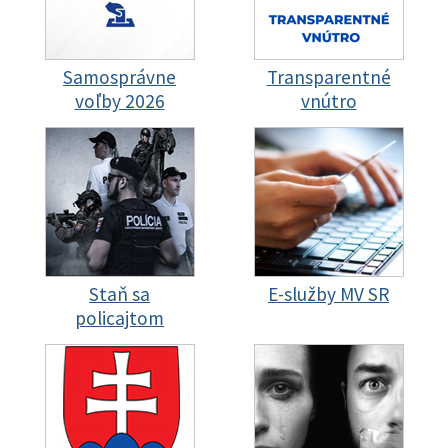
Samosprávne
Transparentné
voľby 2026
vnútro
Staň sa
E-služby MV SR
policajtom