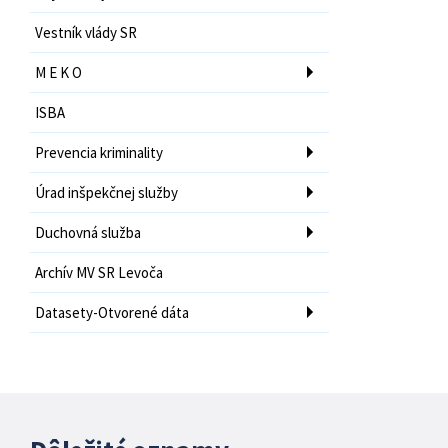
Vestník vlády SR
M E K O
ISBA
Prevencia kriminality
Úrad inšpekčnej služby
Duchovná služba
Archív MV SR Levoča
Datasety-Otvorené dáta