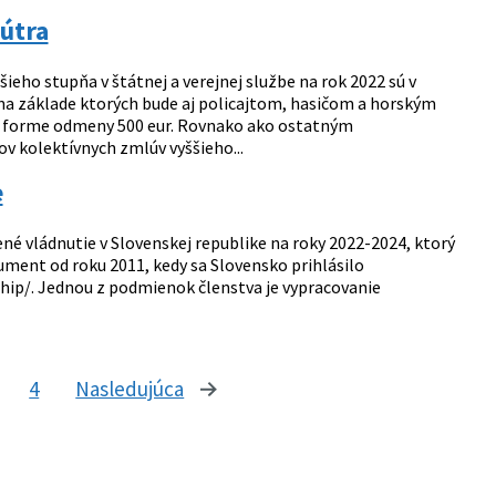
útra
ho stupňa v štátnej a verejnej službe na rok 2022 sú v
a základe ktorých bude aj policajtom, hasičom a horským
o forme odmeny 500 eur. Rovnako ako ostatným
v kolektívnych zmlúv vyššieho...
e
rené vládnutie v Slovenskej republike na roky 2022-2024, ktorý
ument od roku 2011, kedy sa Slovensko prihlásilo
hip/. Jednou z podmienok členstva je vypracovanie
4
Nasledujúca
stránka