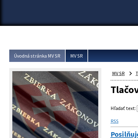
Úvodná stránka MV SR
MV SR
MV SR
T
Tlačo
Hľadať text
:
RSS
Posilňuj