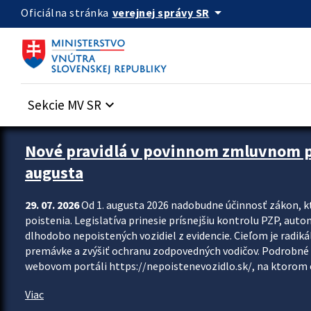
Preskocit na hlavný obsah
arrow_drop_down
verejnej správy SR
Oficiálna stránka
Sekcie MV SR
keyboard_arrow_down
Zastavit automatický posun upútavok
Nové pravidlá v povinnom zmluvnom poi
augusta
29. 07. 2026
Od 1. augusta 2026 nadobudne účinnosť zákon, k
poistenia. Legislatíva prinesie prísnejšiu kontrolu PZP, aut
dlhodobo nepoistených vozidiel z evidencie. Cieľom je radiká
premávke a zvýšiť ochranu zodpovedných vodičov. Podrobné 
webovom portáli https://nepoistenevozidlo.sk/, na ktorom od
Viac