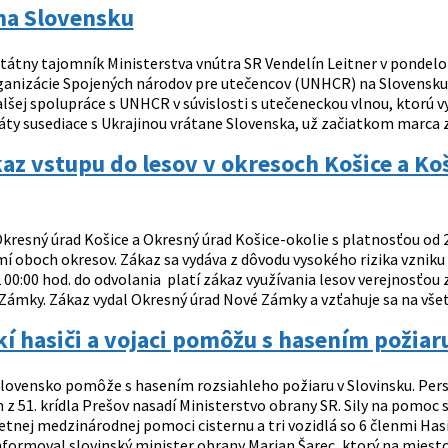
a Slovensku
tátny tajomník Ministerstva vnútra SR Vendelín Leitner v pondelok 
anizácie Spojených národov pre utečencov (UNHCR) na Slovensku 
alšej spolupráce s UNHCR v súvislosti s utečeneckou vlnou, ktorú 
ty susediace s Ukrajinou vrátane Slovenska, už začiatkom marca zve
kaz vstupu do lesov v okresoch Košice a Koš
kresný úrad Košice a Okresný úrad Košice-okolie s platnosťou od 23
mí oboch okresov. Zákaz sa vydáva z dôvodu vysokého rizika vzniku
22 00:00 hod. do odvolania platí zákaz využívania lesov verejnosť
Zámky. Zákaz vydal Okresný úrad Nové Zámky a vzťahuje sa na všetk
í hasiči a vojaci pomôžu s hasením požiar
lovensko pomôže s hasením rozsiahleho požiaru v Slovinsku. Per
 51. krídla Prešov nasadí Ministerstvo obrany SR. Sily na pomoc s
tnej medzinárodnej pomoci cisternu a tri vozidlá so 6 členmi Has
nformoval slovinský minister obrany Marjan Šarec, ktorý na miesto v