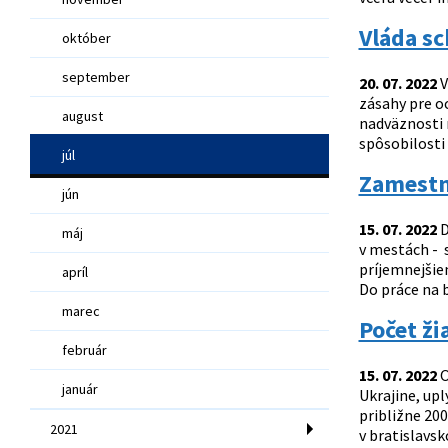
Vláda sc
október
september
20. 07. 2022
V
zásahy pre oc
august
nadväznosti 
spôsobilosti
júl
Zamestna
jún
15. 07. 2022
D
máj
v mestách - 
príjemnejšie
apríl
Do práce na b
marec
Počet ži
február
15. 07. 2022
O
január
Ukrajine, upl
približne 20
2021
v bratislavs