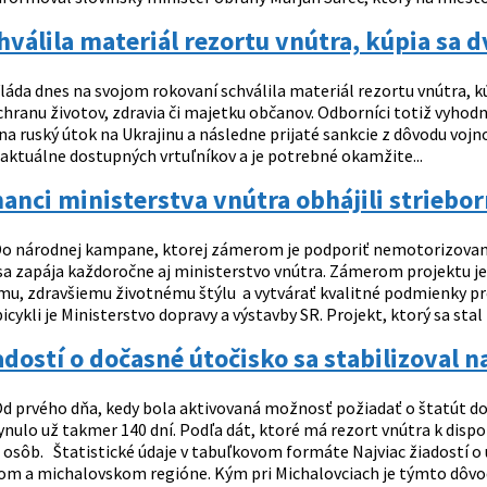
hválila materiál rezortu vnútra, kúpia sa 
láda dnes na svojom rokovaní schválila materiál rezortu vnútra, kú
hranu životov, zdravia či majetku občanov. Odborníci totiž vyhodno
na ruský útok na Ukrajinu a následne prijaté sankcie z dôvodu voj
 aktuálne dostupných vrtuľníkov a je potrebné okamžite...
nci ministerstva vnútra obhájili strieborn
o národnej kampane, ktorej zámerom je podporiť nemotorizovanýc
sa zapája každoročne aj ministerstvo vnútra. Zámerom projektu j
mu, zdravšiemu životnému štýlu a vytvárať kvalitné podmienky pr
icykli je Ministerstvo dopravy a výstavby SR. Projekt, ktorý sa stal 
adostí o dočasné útočisko sa stabilizoval 
d prvého dňa, kedy bola aktivovaná možnosť požiadať o štatút do
ynulo už takmer 140 dní. Podľa dát, ktoré má rezort vnútra k disp
0 osôb. Štatistické údaje v tabuľkovom formáte Najviac žiadostí
kom a michalovskom regióne. Kým pri Michalovciach je týmto dôvo