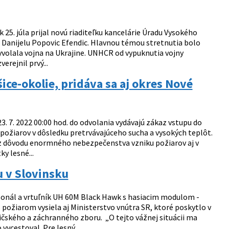
25. júla prijal novú riaditeľku kancelárie Úradu Vysokého
Danijelu Popovic Efendic. Hlavnou témou stretnutia bolo
vyvolala vojna na Ukrajine. UNHCR od vypuknutia vojny
rejnil prvý...
ice-okolie, pridáva sa aj okres Nové
. 7. 2022 00:00 hod. do odvolania vydávajú zákaz vstupu do
 požiarov v dôsledku pretrvávajúceho sucha a vysokých teplôt.
ou z dôvodu enormného nebezpečenstva vzniku požiarov aj v
y lesné...
u v Slovinsku
sonál a vrtuľník UH 60M Black Hawk s hasiacim modulom -
 požiarom vysiela aj Ministerstvo vnútra SR, ktoré poskytlo v
ičského a záchranného zboru. „O tejto vážnej situácii ma
ycestoval. Pre lesný...