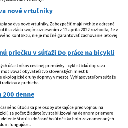
dva nové vrtuľníky
pia sa dva nové vrtuľníky. Zabezpečiť majú rýchle a adresné
tili a vláda svojím uznesením z 12.apríla 2022 rozhodla, že v
nového konfliktu, nie je možné garantovať zachovanie letovej
ú priečku v súťaži Do práce na bicykli
h účastníkov cestnej premávky - cyklistickú dopravu
e motivovať obyvateľstvo slovenských miest k
e ekologické druhy dopravy v meste. Vyhlasovateľom súťaže
tradíciou a prebieha...
na 200 denne
časného útočiska pre osoby utekajúce pred vojnou na
ozícií, sa počet žiadateľov stabilizoval na dennom priemere
 o udelenie štatútu dočasného útočiska bolo zaznamenaných
dom fungujúce...