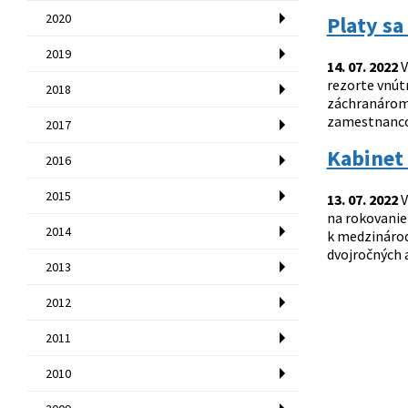
2020
Platy s
2019
14. 07. 2022
V
rezorte vnút
2018
záchranárom 
zamestnancom
2017
Kabinet 
2016
2015
13. 07. 2022
V
na rokovanie 
2014
k medzinárod
dvojročných a
2013
2012
2011
2010