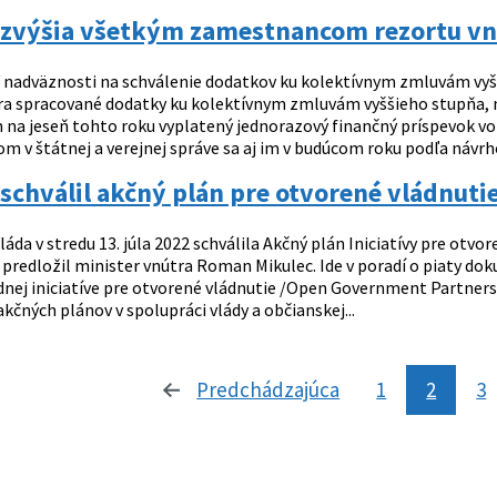
a zvýšia všetkým zamestnancom rezortu vn
 nadväznosti na schválenie dodatkov ku kolektívnym zmluvám vyššie
ra spracované dodatky ku kolektívnym zmluvám vyššieho stupňa, n
na jeseň tohto roku vyplatený jednorazový finančný príspevok v
 v štátnej a verejnej správe sa aj im v budúcom roku podľa návrho
schválil akčný plán pre otvorené vládnuti
láda v stredu 13. júla 2022 schválila Akčný plán Iniciatívy pre otvo
predložil minister vnútra Roman Mikulec. Ide v poradí o piaty dok
nej iniciatíve pre otvorené vládnutie /Open Government Partners
kčných plánov v spolupráci vlády a občianskej...
Predchádzajúca
stránka
1
2
3