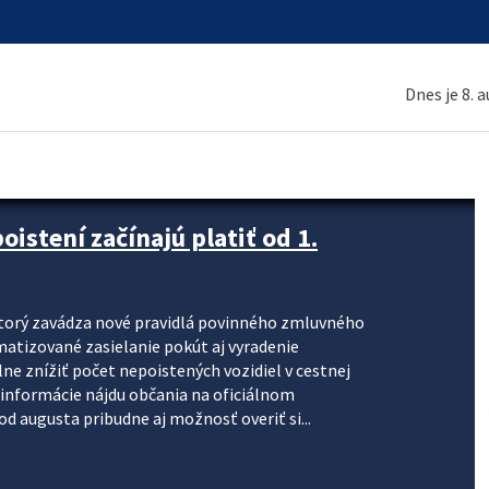
Dnes je 8. 
stení začínajú platiť od 1.
torý zavádza nové pravidlá povinného zmluvného
omatizované zasielanie pokút aj vyradenie
lne znížiť počet nepoistených vozidiel v cestnej
informácie nájdu občania na oficiálnom
 augusta pribudne aj možnosť overiť si...