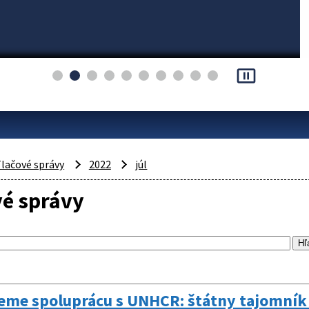
pause_presentation
lačové správy
2022
júl
vé správy
eme spoluprácu s UNHCR: štátny tajomník M