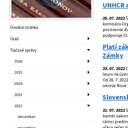
UNHCR n
25. 07. 2022
Š
komisára Org
Úvodná stránka
posilnenie ď
podporuje štá
Úrad
Platí zá
Tlačové správy
Zámky
2026
23. 07. 2022
O
2025
lesov na úze
Od 26. 7. 20
2024
okrese Nové 
2023
Slovensk
2022
21. 07. 2022
S
bambi vakom z
december
rámci predme
včera večer i
november