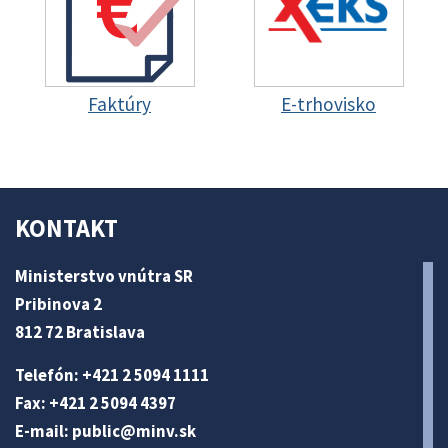
Faktúry
E-trhovisko
KONTAKT
Ministerstvo vnútra SR
Pribinova 2
812 72 Bratislava
Telefón: +421 2 5094 1111
Fax: +421 2 5094 4397
E-mail:
public@minv
.sk