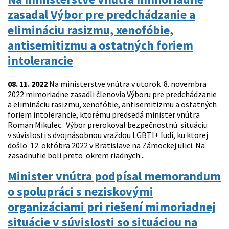
zasadal Výbor pre predchádzanie a
elimináciu rasizmu, xenofóbie,
antisemitizmu a ostatných foriem
intolerancie
08. 11. 2022
Na ministerstve vnútra v utorok 8. novembra
2022 mimoriadne zasadli členovia Výboru pre predchádzanie
a elimináciu rasizmu, xenofóbie, antisemitizmu a ostatných
foriem intolerancie, ktorému predsedá minister vnútra
Roman Mikulec. Výbor prerokoval bezpečnostnú situáciu
v súvislosti s dvojnásobnou vraždou LGBTI+ ľudí, ku ktorej
došlo 12. októbra 2022 v Bratislave na Zámockej ulici. Na
zasadnutie boli preto okrem riadnych...
Minister vnútra podpísal memorandum
o spolupráci s neziskovými
organizáciami pri riešení mimoriadnej
situácie v súvislosti so situáciou na