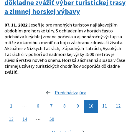
dôkladne zvážiť výber turistickej trasy
a zimnej horskej výbavy
07. 11. 2022
Jeseň je pre mnohých turistov najlákavejším
obdobím pre horské túry. S ochladením v horách často
prichádza k rýchlej zmene počasia a aj nenáročný výstup sa
môže v okamihu zmeniť na boj o záchranu zdravia či života.
Aktuálne v Nízkych Tatrách, Západných Tatrách, Vysokých
Tatrách či v pohorí od nadmorskej výšky 1500 metrov je
súvislá vrstva nového snehu. Horská záchranná služba v čase
zimnej uzávery turistických chodníkov odporúča dôkladne
zvážiť...
Predchádzajúca
stránka
1
⋯
6
7
8
9
10
11
12
13
14
⋯
50