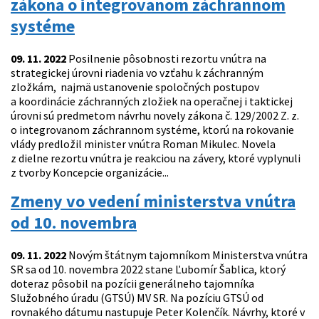
zákona o integrovanom záchrannom
systéme
09. 11. 2022
Posilnenie pôsobnosti rezortu vnútra na
strategickej úrovni riadenia vo vzťahu k záchranným
zložkám, najmä ustanovenie spoločných postupov
a koordinácie záchranných zložiek na operačnej i taktickej
úrovni sú predmetom návrhu novely zákona č. 129/2002 Z. z.
o integrovanom záchrannom systéme, ktorú na rokovanie
vlády predložil minister vnútra Roman Mikulec. Novela
z dielne rezortu vnútra je reakciou na závery, ktoré vyplynuli
z tvorby Koncepcie organizácie...
Zmeny vo vedení ministerstva vnútra
od 10. novembra
09. 11. 2022
Novým štátnym tajomníkom Ministerstva vnútra
SR sa od 10. novembra 2022 stane Ľubomír Šablica, ktorý
doteraz pôsobil na pozícii generálneho tajomníka
Služobného úradu (GTSÚ) MV SR. Na pozíciu GTSÚ od
rovnakého dátumu nastupuje Peter Kolenčík. Návrhy, ktoré v