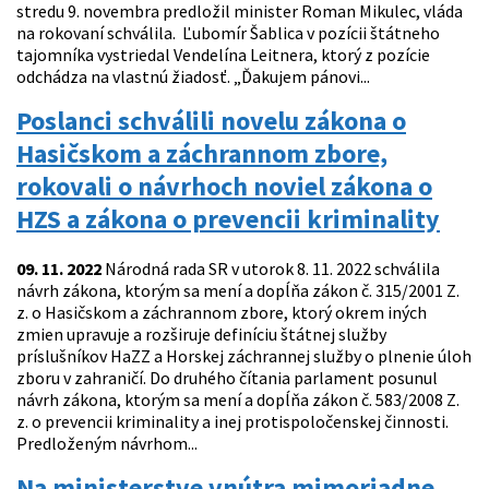
stredu 9. novembra predložil minister Roman Mikulec, vláda
na rokovaní schválila. Ľubomír Šablica v pozícii štátneho
tajomníka vystriedal Vendelína Leitnera, ktorý z pozície
odchádza na vlastnú žiadosť. „Ďakujem pánovi...
Poslanci schválili novelu zákona o
Hasičskom a záchrannom zbore,
rokovali o návrhoch noviel zákona o
HZS a zákona o prevencii kriminality
09. 11. 2022
Národná rada SR v utorok 8. 11. 2022 schválila
návrh zákona, ktorým sa mení a dopĺňa zákon č. 315/2001 Z.
z. o Hasičskom a záchrannom zbore, ktorý okrem iných
zmien upravuje a rozširuje definíciu štátnej služby
príslušníkov HaZZ a Horskej záchrannej služby o plnenie úloh
zboru v zahraničí. Do druhého čítania parlament posunul
návrh zákona, ktorým sa mení a dopĺňa zákon č. 583/2008 Z.
z. o prevencii kriminality a inej protispoločenskej činnosti.
Predloženým návrhom...
Na ministerstve vnútra mimoriadne