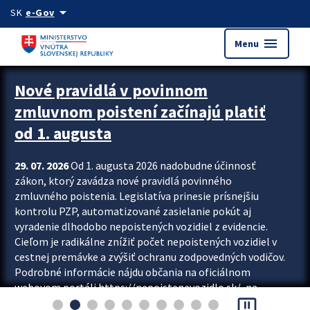
Preskocit na hlavný obsah
arrow_drop_down
SK
e-Gov
menu
Menu
Zastavit automatický posun upútavok
Nové pravidlá v povinnom
zmluvnom poistení začínajú platiť
od 1. augusta
29. 07. 2026
Od 1. augusta 2026 nadobudne účinnosť
zákon, ktorý zavádza nové pravidlá povinného
zmluvného poistenia. Legislatíva prinesie prísnejšiu
kontrolu PZP, automatizované zasielanie pokút aj
vyradenie dlhodobo nepoistených vozidiel z evidencie.
Cieľom je radikálne znížiť počet nepoistených vozidiel v
cestnej premávke a zvýšiť ochranu zodpovedných vodičov.
Podrobné informácie nájdu občania na oficiálnom
webovom portáli https://nepoistenevozidlo.sk/, na
pause_presentation
ktorom od augusta pribudne aj možnosť overiť si...