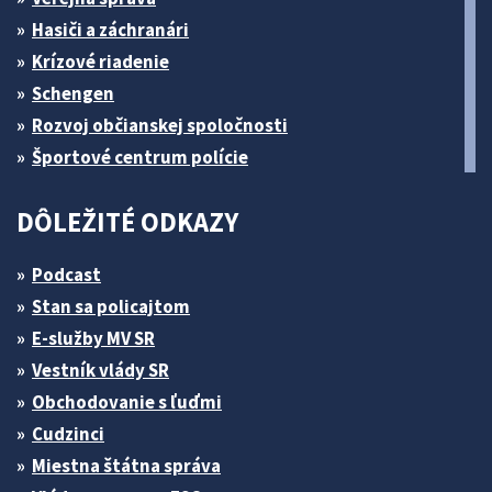
Hasiči a záchranári
Krízové riadenie
Schengen
Rozvoj občianskej spoločnosti
Športové centrum polície
DÔLEŽITÉ ODKAZY
Podcast
Stan sa policajtom
E-služby MV SR
Vestník vlády SR
Obchodovanie s ľuďmi
Cudzinci
Miestna štátna správa