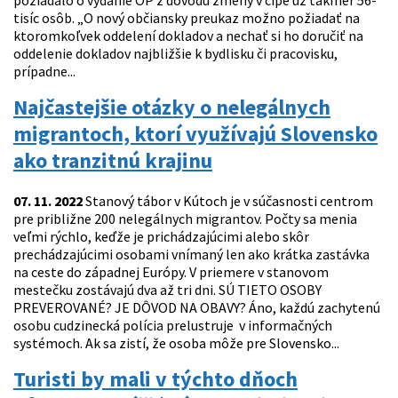
požiadalo o vydanie OP z dôvodu zmeny v čipe už takmer 56-
tisíc osôb. „O nový občiansky preukaz možno požiadať na
ktoromkoľvek oddelení dokladov a nechať si ho doručiť na
oddelenie dokladov najbližšie k bydlisku či pracovisku,
prípadne...
Najčastejšie otázky o nelegálnych
migrantoch, ktorí využívajú Slovensko
ako tranzitnú krajinu
07. 11. 2022
Stanový tábor v Kútoch je v súčasnosti centrom
pre približne 200 nelegálnych migrantov. Počty sa menia
veľmi rýchlo, keďže je prichádzajúcimi alebo skôr
prechádzajúcimi osobami vnímaný len ako krátka zastávka
na ceste do západnej Európy. V priemere v stanovom
mestečku zostávajú dva až tri dni. SÚ TIETO OSOBY
PREVEROVANÉ? JE DÔVOD NA OBAVY? Áno, každú zachytenú
osobu cudzinecká polícia prelustruje v informačných
systémoch. Ak sa zistí, že osoba môže pre Slovensko...
Turisti by mali v týchto dňoch