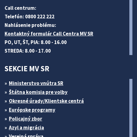
Call centrum:
Telefón: 0800 222 222
Nahlásenie problému:
Kontaktný formulár Call Centra MV SR
PO, UT, ŠT, PIA: 8.00 - 16.00
STREDA: 8.00 - 17.00
SEKCIE MV SR
Ministerstvo vnútra SR
Štátna komisia pre volby
Okresné úrady/Klientske centrá
Európske programy
Policajný zbor
Azyl a migrácia
Verejná správa