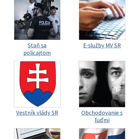
Staň sa
E-služby MV SR
policajtom
Vestník vlády SR
Obchodovanie s
ľuďmi