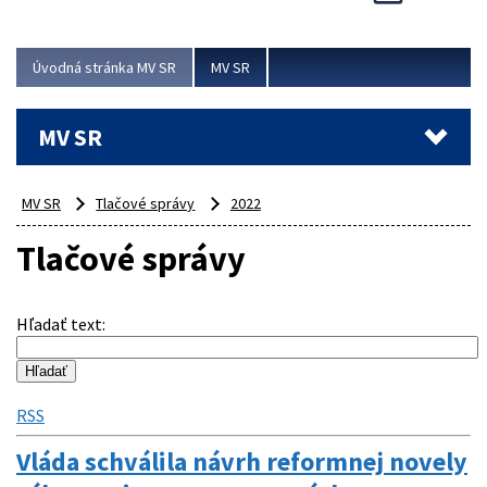
Viac
Úvodná stránka MV SR
MV SR
MV SR
MV SR
Tlačové správy
2022
Tlačové správy
Hľadať text
:
RSS
Vláda schválila návrh reformnej novely