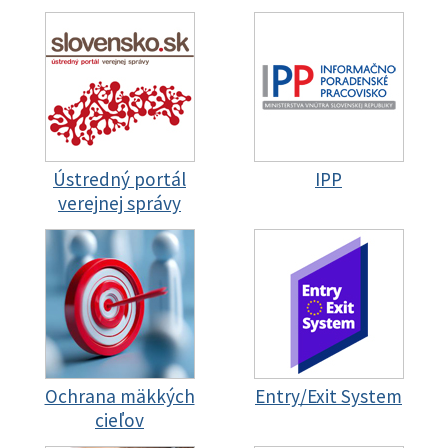
Ústredný portál
IPP
verejnej správy
Ochrana mäkkých
Entry/Exit System
cieľov