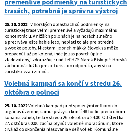
premenlivé podmienky na turistických
trasách, potrebná je správna výstroj
25. 10. 2022
"V horských oblastiach sú podmienky na
turistickej trase veľmi premenlivé a vyžadujú maximálnu
koncentráciu. V nižších polohách je na horách slnečno
a pretrváva ešte babie leto, neplatí to ale pre stredné
a vysoké polohy. Miestami je sneh mäkký, človek sa môže
prepadnúť až po kolená, inde je zas povrch úplne
zľadovatený," zdôrazňuje riaditeľ HZS Marek Biskupič. Horská
záchranná služba preto turistom odporúča, aby si na
turistiku vzali zimnú...
Volebná kampaň sa končí v stredu 26.
októbra o polnoci
25. 10. 2022
Volebná kampaň pred spojenými voľbami do
orgánov územnej samosprávy sa končí 48 hodín predo dňom
konania volieb, teda v stredu 26. októbra o 24:00. Od štvrtka
27. októbra 00:00 začína plynúť volebné moratórium, ktoré
trvá až do skončenia hlasovania v deň volieb. Komunálne