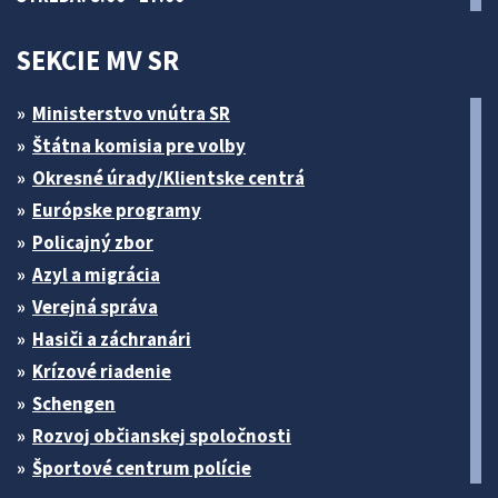
SEKCIE MV SR
Ministerstvo vnútra SR
Štátna komisia pre volby
Okresné úrady/Klientske centrá
Európske programy
Policajný zbor
Azyl a migrácia
Verejná správa
Hasiči a záchranári
Krízové riadenie
Schengen
Rozvoj občianskej spoločnosti
Športové centrum polície