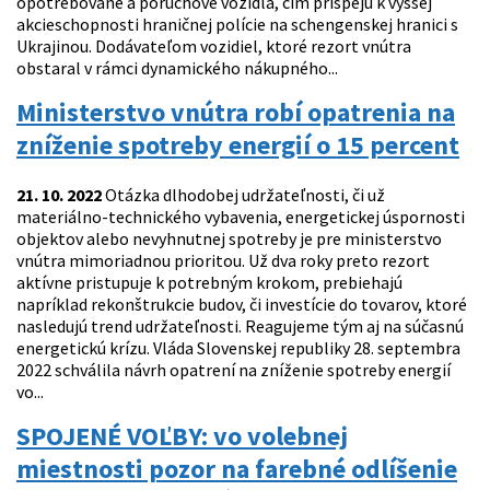
opotrebované a poruchové vozidlá, čím prispejú k vyššej
akcieschopnosti hraničnej polície na schengenskej hranici s
Ukrajinou. Dodávateľom vozidiel, ktoré rezort vnútra
obstaral v rámci dynamického nákupného...
Ministerstvo vnútra robí opatrenia na
zníženie spotreby energií o 15 percent
21. 10. 2022
Otázka dlhodobej udržateľnosti, či už
materiálno-technického vybavenia, energetickej úspornosti
objektov alebo nevyhnutnej spotreby je pre ministerstvo
vnútra mimoriadnou prioritou. Už dva roky preto rezort
aktívne pristupuje k potrebným krokom, prebiehajú
napríklad rekonštrukcie budov, či investície do tovarov, ktoré
nasledujú trend udržateľnosti. Reagujeme tým aj na súčasnú
energetickú krízu. Vláda Slovenskej republiky 28. septembra
2022 schválila návrh opatrení na zníženie spotreby energií
vo...
SPOJENÉ VOĽBY: vo volebnej
miestnosti pozor na farebné odlíšenie