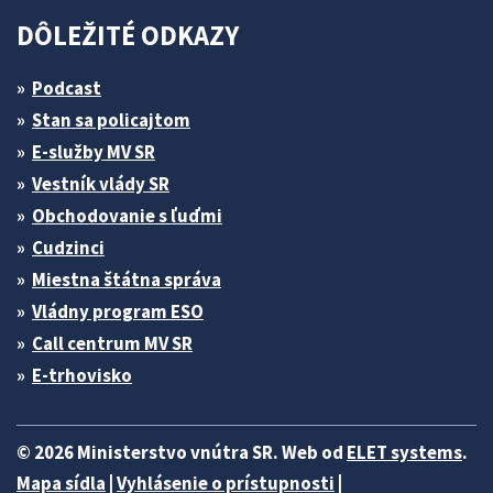
DÔLEŽITÉ ODKAZY
Podcast
Stan sa policajtom
E-služby MV SR
Vestník vlády SR
Obchodovanie s ľuďmi
Cudzinci
Miestna štátna správa
Vládny program ESO
Call centrum MV SR
E-trhovisko
© 2026 Ministerstvo vnútra SR. Web od
ELET systems
.
Mapa sídla
|
Vyhlásenie o prístupnosti
|