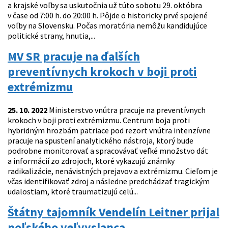
a krajské voľby sa uskutočnia už túto sobotu 29. októbra
v čase od 7:00 h. do 20:00 h. Pôjde o historicky prvé spojené
voľby na Slovensku. Počas moratória nemôžu kandidujúce
politické strany, hnutia,...
MV SR pracuje na ďalších
preventívnych krokoch v boji proti
extrémizmu
25. 10. 2022
Ministerstvo vnútra pracuje na preventívnych
krokoch v boji proti extrémizmu. Centrum boja proti
hybridným hrozbám patriace pod rezort vnútra intenzívne
pracuje na spustení analytického nástroja, ktorý bude
podrobne monitorovať a spracovávať veľké množstvo dát
a informácií zo zdrojoch, ktoré vykazujú známky
radikalizácie, nenávistných prejavov a extrémizmu. Cieľom je
včas identifikovať zdroj a následne predchádzať tragickým
udalostiam, ktoré traumatizujú celú...
Štátny tajomník Vendelín Leitner prijal
poľského veľvyslanca