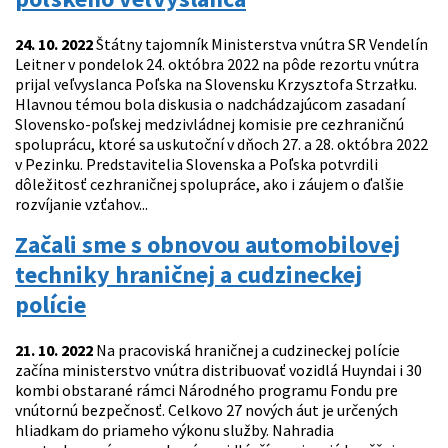
24. 10. 2022
Štátny tajomník Ministerstva vnútra SR Vendelín
Leitner v pondelok 24. októbra 2022 na pôde rezortu vnútra
prijal veľvyslanca Poľska na Slovensku Krzysztofa Strzałku.
Hlavnou témou bola diskusia o nadchádzajúcom zasadaní
Slovensko-poľskej medzivládnej komisie pre cezhraničnú
spoluprácu, ktoré sa uskutoční v dňoch 27. a 28. októbra 2022
v Pezinku. Predstavitelia Slovenska a Poľska potvrdili
dôležitosť cezhraničnej spolupráce, ako i záujem o ďalšie
rozvíjanie vzťahov...
Začali sme s obnovou automobilovej
techniky hraničnej a cudzineckej
polície
21. 10. 2022
Na pracoviská hraničnej a cudzineckej polície
začína ministerstvo vnútra distribuovať vozidlá Huyndai i 30
kombi obstarané rámci Národného programu Fondu pre
vnútornú bezpečnosť. Celkovo 27 nových áut je určených
hliadkam do priameho výkonu služby. Nahradia