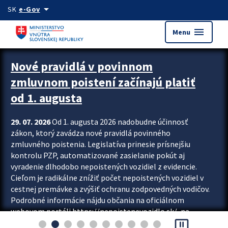
Preskocit na hlavný obsah
arrow_drop_down
SK
e-Gov
menu
Menu
Zastavit automatický posun upútavok
Nové pravidlá v povinnom
zmluvnom poistení začínajú platiť
od 1. augusta
29. 07. 2026
Od 1. augusta 2026 nadobudne účinnosť
zákon, ktorý zavádza nové pravidlá povinného
zmluvného poistenia. Legislatíva prinesie prísnejšiu
kontrolu PZP, automatizované zasielanie pokút aj
vyradenie dlhodobo nepoistených vozidiel z evidencie.
Cieľom je radikálne znížiť počet nepoistených vozidiel v
cestnej premávke a zvýšiť ochranu zodpovedných vodičov.
Podrobné informácie nájdu občania na oficiálnom
webovom portáli https://nepoistenevozidlo.sk/, na
pause_presentation
ktorom od augusta pribudne aj možnosť overiť si...