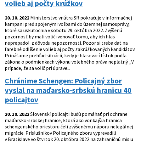
volieb aj počty krúžkov
20. 10. 2022
Ministerstvo vnútra SR pokračuje v informačnej
kampani pred spojenými voľbami do územnej samosprávy,
ktoré sa uskutočnia v sobotu 29. októbra 2022. Zvýšenú
pozornosť by mali voliči venovať tomu, aby ich hlas
neprepadol z dôvodu nepozornosti. Pozor si treba dať na
farebné odlíšenie volieb aj počty zakrúžkovaných kandidátov.
Prinášame prehľad situácií, kedy je hlasovací lístok podľa
zákona o podmienkach výkonu volebného práva neplatný. „V
prípade, že sa volič pri úprave...
Chránime Schengen: Policajný zbor
vyslal na maďarsko-srbskú hranicu 40
policajtov
20. 10. 2022
Slovenskí policajti budú pomáhať pri ochrane
maďarsko-srbskej hranice, ktorá ako vonkajšia hranica
schengenského priestoru čelí zvýšenému náporu nelegálnej
migrácie. Príslušníkov Policajného zboru vyprevadili
v Bratislave vo štvrtok 20. októbra 2022 na zahraničnú misiu