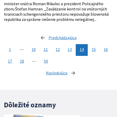
minister vnútra Roman Mikulec a prezident Policajného
zboru Štefan Hamran. „Zavádzanie kontrol na vnútorných
hraniciach schengenského priestoru nepovažuje Slovenská
republika za správne riešenie problému nelegálnej...
Predchádzajúca
stránka
1
⋯
10
11
12
13
14
15
16
17
18
⋯
50
Nasledujúca
stránka
Dôležité oznamy