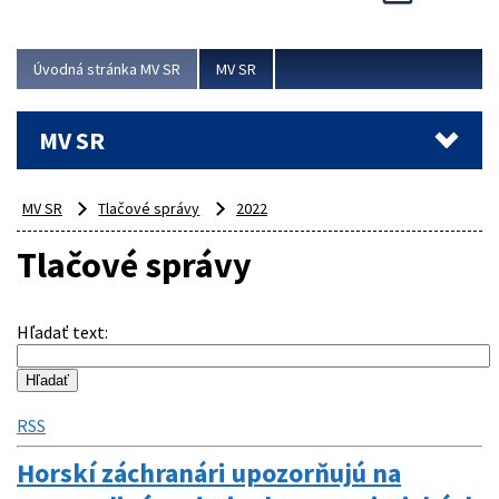
Viac
Úvodná stránka MV SR
MV SR
MV SR
MV SR
Tlačové správy
2022
Tlačové správy
Hľadať text
:
RSS
Horskí záchranári upozorňujú na