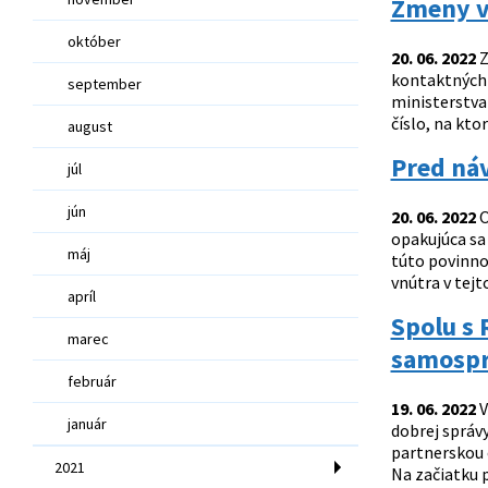
Zmeny v
október
20. 06. 2022
Z
kontaktných 
september
ministerstva
číslo, na kt
august
Pred náv
júl
jún
20. 06. 2022
O
opakujúca sa
máj
túto povinno
vnútra v tej
apríl
Spolu s
marec
samospr
február
19. 06. 2022
V
január
dobrej správ
partnerskou 
2021
Na začiatku p