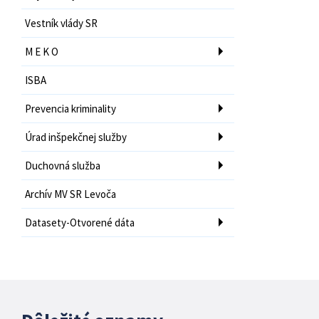
Vestník vlády SR
M E K O
ISBA
Prevencia kriminality
Úrad inšpekčnej služby
Duchovná služba
Archív MV SR Levoča
Datasety-Otvorené dáta