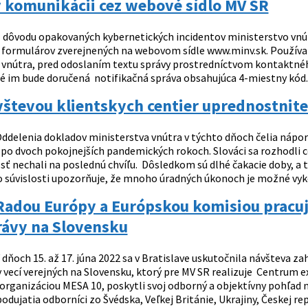
 komunikácii cez webové sídlo MV SR
 dôvodu opakovaných kybernetických incidentov ministerstvo vnú
formulárov zverejnených na webovom sídle www.minv.sk. Používa
 vnútra, pred odoslaním textu správy prostredníctvom kontaktné
oré im bude doručená notifikačná správa obsahujúca 4-miestny kód.
števou klientskych centier uprednostnite
ddelenia dokladov ministerstva vnútra v týchto dňoch čelia nápor
 po dvoch pokojnejších pandemických rokoch. Slováci sa rozhodli c
sť nechali na poslednú chvíľu. Dôsledkom sú dlhé čakacie doby, a
to súvislosti upozorňuje, že mnoho úradných úkonoch je možné vyko
 Radou Európy a Európskou komisiou pracu
ávy na Slovensku
 dňoch 15. až 17. júna 2022 sa v Bratislave uskutočnila návšteva 
y vecí verejných na Slovensku, ktorý pre MV SR realizuje Centrum 
organizáciou MESA 10, poskytli svoj odborný a objektívny pohľad 
odujatia odborníci zo Švédska, Veľkej Británie, Ukrajiny, Českej repu