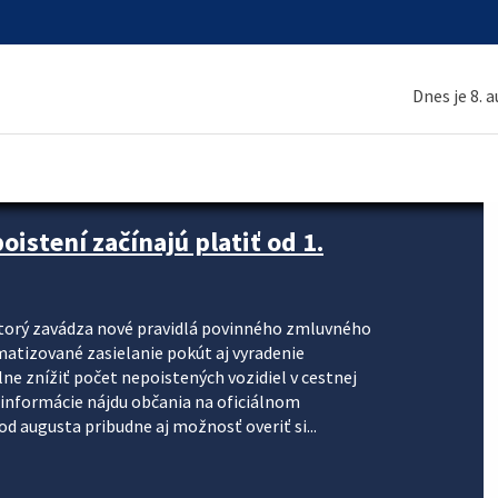
Dnes je 8. 
stení začínajú platiť od 1.
torý zavádza nové pravidlá povinného zmluvného
omatizované zasielanie pokút aj vyradenie
lne znížiť počet nepoistených vozidiel v cestnej
informácie nájdu občania na oficiálnom
 augusta pribudne aj možnosť overiť si...