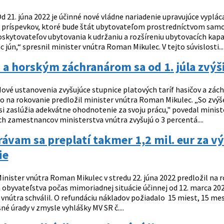
d 21. júna 2022 je účinné nové vládne nariadenie upravujúce vyplác
u príspevkov, ktoré bude štát ubytovateľom prostredníctvom sam
skytovateľov ubytovania k udržaniu a rozšíreniu ubytovacích kapac
c jún,“ spresnil minister vnútra Roman Mikulec. V tejto súvislosti...
a horským záchranárom sa od 1. júla zvýšia
ové ustanovenia zvyšujúce stupnice platových taríf hasičov a záchr
 na rokovanie predložil minister vnútra Roman Mikulec. „So zvýšen
 si zaslúžia adekvátne ohodnotenie za svoju prácu," povedal minis
ch zamestnancov ministerstva vnútra zvyšujú o 3 percentá....
vam sa preplatí takmer 1,2 mil. eur za vý
ie
inister vnútra Roman Mikulec v stredu 22. júna 2022 predložil na r
 obyvateľstva počas mimoriadnej situácie účinnej od 12. marca 20
 vnútra schválil. O refundáciu nákladov požiadalo 15 miest, 15 me
né úrady v zmysle vyhlášky MV SR č....