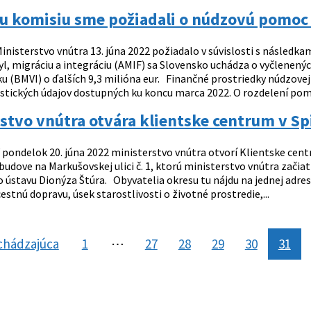
 komisiu sme požiadali o núdzovú pomoc v
inisterstvo vnútra 13. júna 2022 požiadalo v súvislosti s následka
l, migráciu a integráciu (AMIF) sa Slovensko uchádza o vyčlenených
iku (BMVI) o ďalších 9,3 milióna eur. Finančné prostriedky núdzove
istických údajov dostupných ku koncu marca 2022. O rozdelení pomo
stvo vnútra otvára klientske centrum v Spi
 pondelok 20. júna 2022 ministerstvo vnútra otvorí Klientske cen
 budove na Markušovskej ulici č. 1, ktorú ministerstvo vnútra zač
 ústavu Dionýza Štúra. Obyvatelia okresu tu nájdu na jednej adres
estnú dopravu, úsek starostlivosti o životné prostredie,...
chádzajúca
stránka
1
⋯
27
28
29
30
31