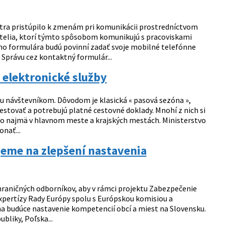
tra pristúpilo k zmenám pri komunikácii prostredníctvom
telia, ktorí týmto spôsobom komunikujú s pracoviskami
ho formulára budú povinní zadať svoje mobilné telefónne
 Správu cez kontaktný formulár...
 elektronické služby
u návštevníkom. Dôvodom je klasická « pasová sezóna »,
estovať a potrebujú platné cestovné doklady. Mnohí z nich si
 to najmä v hlavnom meste a krajských mestách. Ministerstvo
nať...
jeme na zlepšení nastavenia
zahraničných odborníkov, aby v rámci projektu Zabezpečenie
expertízy Rady Európy spolu s Európskou komisiou a
na budúce nastavenie kompetencií obcí a miest na Slovensku.
bliky, Poľska...