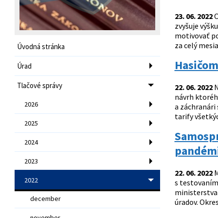
23. 06. 2022
O
zvyšuje výšk
motivovať po
za celý mesia
Úvodná stránka
Hasičom 
Úrad
Tlačové správy
22. 06. 2022
N
návrh ktorého
2026
a záchranári
tarify všetký
2025
Samosprá
2024
pandém
2023
22. 06. 2022
M
2022
s testovaním
ministerstva
december
úradov. Okres
november