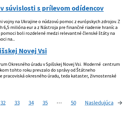
 súvislosti s prílevom odídencov
mi vojny na Ukrajine o núdzovú pomoc z európskych zdrojov. Z
 6,5 milióna eur a z Nástroja pre finančné riadenie hraníc a
j pomoci boli rozdelené medzi relevantné členské štáty na
ci na...
šskej Novej Vsi
trum Okresného úradu v Spišskej Novej Vsi. Moderné centrum
iatkom tohto roku prevzalo do správy od Štátneho
e pracoviská okresného úradu, teda kataster, živnostenské
32
33
34
35
⋯
50
Nasledujúca
stránk