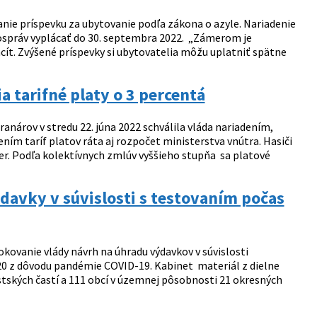
anie príspevku za ubytovanie podľa zákona o azyle. Nariadenie
ospráv vyplácať do 30. septembra 2022. „Zámerom je
ít. Zvýšené príspevky si ubytovatelia môžu uplatniť spätne
 tarifné platy o 3 percentá
anárov v stredu 22. júna 2022 schválila vláda nariadením,
ím taríf platov ráta aj rozpočet ministerstva vnútra. Hasiči
ter. Podľa kolektívnych zmlúv vyššieho stupňa sa platové
davky v súvislosti s testovaním počas
okovanie vlády návrh na úhradu výdavkov v súvislosti
20 z dôvodu pandémie COVID-19. Kabinet materiál z dielne
stských častí a 111 obcí v územnej pôsobnosti 21 okresných