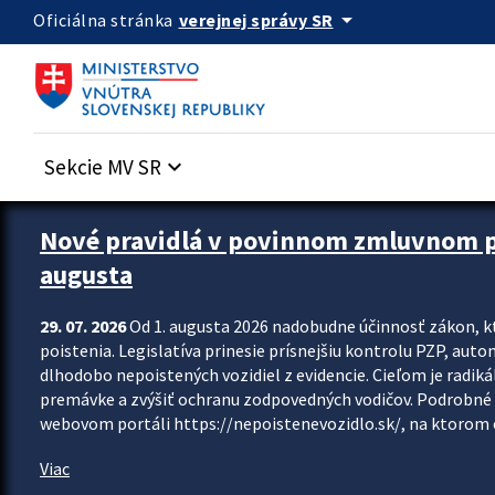
Preskocit na hlavný obsah
arrow_drop_down
verejnej správy SR
Oficiálna stránka
Sekcie MV SR
keyboard_arrow_down
Zastavit automatický posun upútavok
Nové pravidlá v povinnom zmluvnom poi
augusta
29. 07. 2026
Od 1. augusta 2026 nadobudne účinnosť zákon, k
poistenia. Legislatíva prinesie prísnejšiu kontrolu PZP, aut
dlhodobo nepoistených vozidiel z evidencie. Cieľom je radiká
premávke a zvýšiť ochranu zodpovedných vodičov. Podrobné 
webovom portáli https://nepoistenevozidlo.sk/, na ktorom od
Viac