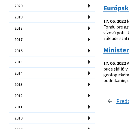
2020
Európsku
2019
17. 06. 2022
M
Fondu pre azy
2018
vízovú polit
základe štat
2017
Minister
2016
2015
17. 06. 2022
V
bude sídliť v
2014
geologického
podnikanie, c
2013
2012
Pred
2011
2010