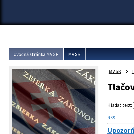
Úvodná stránka MV SR
MV SR
MV SR
T
Tlačo
Hľadať text
:
RSS
Upozorň