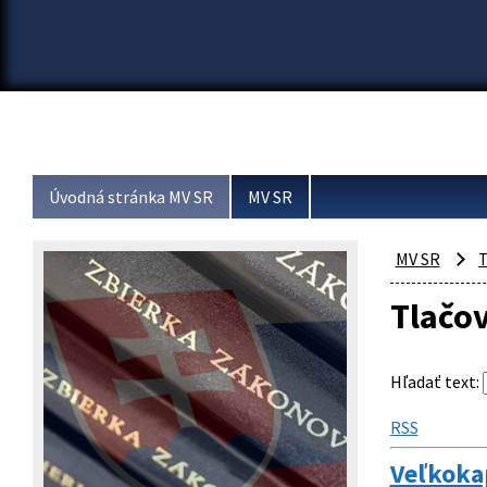
Úvodná stránka MV SR
MV SR
MV SR
T
Tlačo
Hľadať text
:
RSS
Veľkokap