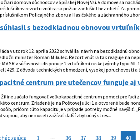
ožiari domova dôchodcov v Spišskej Novej Vsi. V domove sa nachá
ríslušníkov rezortu vnútra sa požiar zaobišiel bez obetí. Za pomo
príslušníkom Policajného zboru a Hasičského a záchranného zboru
súhlasil s bezodkladnou obnovou vrtuľník
láda v utorok 12. apríla 2022 schválila návrh na bezodkladnú obno
edložil minister Roman Mikulec. Rezort vnútra tak reaguje na nepr
r MV SR v súčasnosti disponuje 2 vrtuľníkmi ruskej výroby typu MI-
ll 429. Z dôvodu technických obmedzení, vysokej poruchovosti a ťa
acitné centrum pre utečencov funguje aj v
 Žiline začalo fungovať veľkokapacitné centrum pomoci pre ľudí z
akéto centrum. Zriadené je na Poštovej ulici 1 a otvorené bude no
0 osôb, pričom túto kapacitu je v prípade potreby možné navýšiť. 
d vojnou, aby nemuseli zažívať ďalší zbytočný stres...
chádzajúca
stránka
1
⋯
36
37
38
39
40