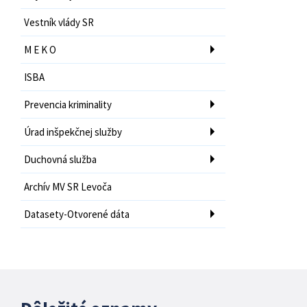
Vestník vlády SR
M E K O
ISBA
Prevencia kriminality
Úrad inšpekčnej služby
Duchovná služba
Archív MV SR Levoča
Datasety-Otvorené dáta