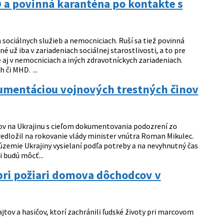
D a povinná karanténa po kontakte s
 sociálnych služieb a nemocniciach. Ruší sa tiež povinná
už iba v zariadeniach sociálnej starostlivosti, a to pre
aj v nemocniciach a iných zdravotníckych zariadeniach.
 či MHD. ...
okumentáciou vojnových trestných činov
rtov na Ukrajinu s cieľom dokumentovania podozrení zo
redložil na rokovanie vlády minister vnútra Roman Mikulec.
a územie Ukrajiny vysielaní podľa potreby a na nevyhnutný čas
 budú môcť...
 pri požiari domova dôchodcov v
jtov a hasičov, ktorí zachránili ľudské životy pri marcovom