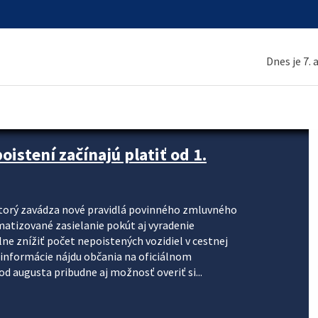
Dnes je 7.
stení začínajú platiť od 1.
torý zavádza nové pravidlá povinného zmluvného
omatizované zasielanie pokút aj vyradenie
lne znížiť počet nepoistených vozidiel v cestnej
informácie nájdu občania na oficiálnom
 augusta pribudne aj možnosť overiť si...