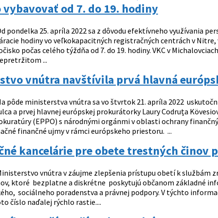
 vybavovať od 7. do 19. hodiny
d pondelka 25. apríla 2022 sa z dôvodu efektívneho využívania pers
racie hodiny vo veľkokapacitných registračných centrách v Nitre, v
očisko počas celého týždňa od 7. do 19. hodiny. VKC v Michalovci
nepretržitom ...
stvo vnútra navštívila prvá hlavná európ
a pôde ministerstva vnútra sa vo štvrtok 21. apríla 2022 uskutočni
ca a prvej hlavnej európskej prokurátorky Laury Codruța Kövesiov
okuratúry (EPPO) s národnými orgánmi v oblasti ochrany finančný
ačné finančné ujmy v rámci európskeho priestoru. ...
né kancelárie pre obete trestných činov pri
inisterstvo vnútra v záujme zlepšenia prístupu obetí k službám zr
nov, ktoré bezplatne a diskrétne poskytujú občanom základné inf
ého, sociálneho poradenstva a právnej podpory. V týchto informa
to číslo naďalej rýchlo rastie....