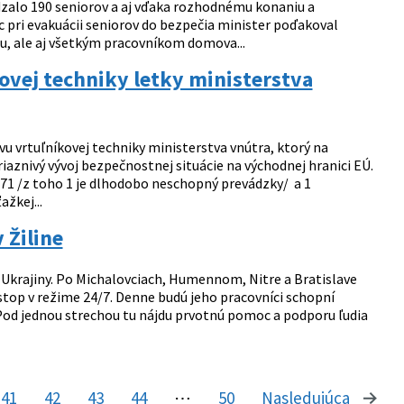
dzalo 190 seniorov a aj vďaka rozhodnému konaniu a
c pri evakuácii seniorov do bezpečia minister poďakoval
, ale aj všetkým pracovníkom domova...
ovej techniky letky ministerstva
vu vrtuľníkovej techniky ministerstva vnútra, ktorý na
iaznivý vývoj bezpečnostnej situácie na východnej hranici EÚ.
171 /z toho 1 je dlhodobo neschopný prevádzky/ a 1
žkej...
 Žiline
 Ukrajiny. Po Michalovciach, Humennom, Nitre a Bratislave
nstop v režime 24/7. Denne budú jeho pracovníci schopní
„Pod jednou strechou tu nájdu prvotnú pomoc a podporu ľudia
41
42
43
44
⋯
50
Nasledujúca
stránk