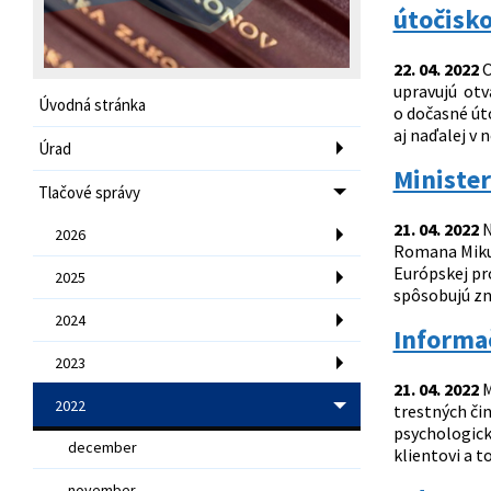
útočisko
22. 04. 2022
O
upravujú otvá
Úvodná stránka
o dočasné út
aj naďalej v 
Úrad
Minister
Tlačové správy
21. 04. 2022
N
2026
Romana Mikul
Európskej pr
2025
spôsobujú zn
2024
Informač
2023
21. 04. 2022
M
2022
trestných či
psychologick
december
klientovi a to
november