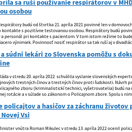
príla sa ruší používanie respirátorov v MH
nou osobou
espirátory budú od štvrtka 21. apríla 2021 povinné len v domovoch
kontakte s pozitívne testovanou osobou. Respirátory budú povinné 
 a personál pri kontakte s pacientom. V tom istom režime to bude 
iacero výnimiek. Povinnosť nosiť respirátor sa tak ruší aj v divadlách
i a súdni lekári zo Slovenska pomôžu s d
ine
láda v stredu 20. apríla 2022 schválila vyslanie slovenských expe
nových trestných činov a trestných činov proti ľudskosti. Návrh p
olicajného zboru (kriminalistickí technici, vyšetrovatelia) budú n
ej rotácie a v súlade so zákonom o Policajnom zbore. Spolu s nimi
 policajtov a hasičov za záchranu životov
 Novej Vsi
inister vnútra Roman Mikulec v stredu 13. apríla 2022 ocenil polica