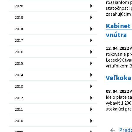
rozsiahlom p
2020
statočnosti p
zasahujúcim 
2019
Kabinet 
2018
vnútra
2017
12. 04. 2022
V
2016
rokovanie pr
Letecký útva
2015
vrtuľníkom Be
2014
Veľkokap
2013
08. 04. 2022
V
ide o piate t
2012
vybaviť 1 20
utekajúci pre
2011
2010
Pred