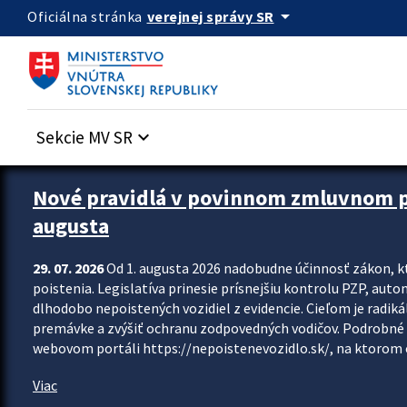
Preskocit na hlavný obsah
arrow_drop_down
verejnej správy SR
Oficiálna stránka
Sekcie MV SR
keyboard_arrow_down
Zastavit automatický posun upútavok
Nové pravidlá v povinnom zmluvnom poi
augusta
29. 07. 2026
Od 1. augusta 2026 nadobudne účinnosť zákon, k
poistenia. Legislatíva prinesie prísnejšiu kontrolu PZP, aut
dlhodobo nepoistených vozidiel z evidencie. Cieľom je radiká
premávke a zvýšiť ochranu zodpovedných vodičov. Podrobné 
webovom portáli https://nepoistenevozidlo.sk/, na ktorom od
Viac