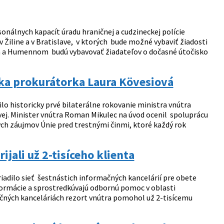
onálnych kapacít úradu hraničnej a cudzineckej polície
 Žiline a v Bratislave, v ktorých bude možné vybaviť žiadosti
ach a Humennom budú vybavovať žiadateľov o dočasné útočisko
ska prokurátorka Laura Kövesiová
lo historicky prvé bilaterálne rokovanie ministra vnútra
ej. Minister vnútra Roman Mikulec na úvod ocenil spoluprácu
ch záujmov Únie pred trestnými činmi, ktoré každý rok
jali už 2-tisíceho klienta
iadilo sieť šestnástich informačných kancelárií pre obete
ormácie a sprostredkúvajú odbornú pomoc v oblasti
čných kanceláriách rezort vnútra pomohol už 2-tisícemu