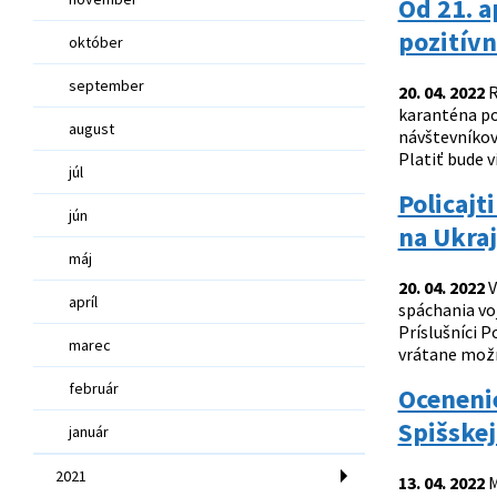
Od 21. a
pozitív
október
september
20. 04. 2022
R
karanténa po 
august
návštevníkov
Platiť bude v
júl
Policajt
jún
na Ukraj
máj
20. 04. 2022
V
apríl
spáchania voj
Príslušníci P
marec
vrátane možn
február
Ocenenie
Spišskej
január
2021
13. 04. 2022
M