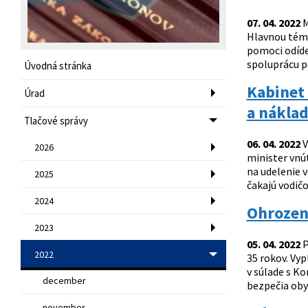
07. 04. 2022
M
Hlavnou témo
pomoci odíde
spoluprácu po
Úvodná stránka
Kabinet 
Úrad
a nákla
Tlačové správy
06. 04. 2022
V
2026
minister vnú
na udelenie 
2025
čakajú vodičo
2024
Ohrozen
2023
05. 04. 2022
P
2022
35 rokov. Vy
v súlade s K
december
bezpečia obyv
november