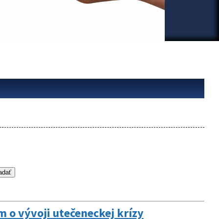
 o vývoji utečeneckej krízy