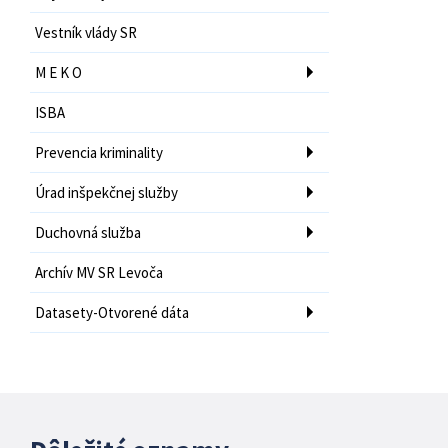
Vestník vlády SR
M E K O
ISBA
Prevencia kriminality
Úrad inšpekčnej služby
Duchovná služba
Archív MV SR Levoča
Datasety-Otvorené dáta