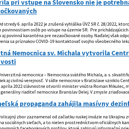
ríla pri vstupe na Slovensko nie je potrebn
aočkovaných
d stredy 6. apríla 2022 je zrušená vyhláška ÚVZ SR č. 28/2022, ktor
povinnostiam osôb po vstupe na územie SR. Pre prichádzajúcich n
o aj povinná karanténa pre nezaočkované osoby. Naďalej však odpo
enia sa príznakov COVID-19 kontaktovať svojho všeobecného lekára,
tná Nemocnica sv. Michala vytvorila Cent
ivosti
niverzitná nemocnica – Nemocnica svätého Michala, a. s. skvalitňu
iek aj civilnú verejnosť. V sídle nemocnice v Bratislave vzniklo Ce
. apríla 2022 slávnostne otvorili minister vnútra Roman Mikulec, 
generálny riaditeľ nemocnice Branislav Delej. V zmysle zriaďovacej l
eľská propaganda zahájila masívny dezin
olicajný zbor zaznamenal od začiatku ruskej invázie na Ukrajinu z
 sociálnych sieťach, a to nielen prostredníctvom oficiálnych kanál
ymných facebookových profilov, ktoré zahlcujú informačný pries