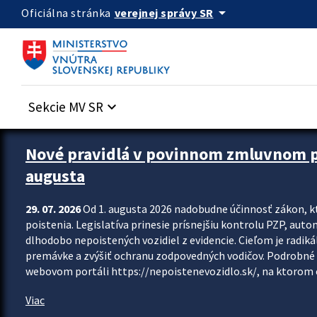
Preskocit na hlavný obsah
arrow_drop_down
verejnej správy SR
Oficiálna stránka
Sekcie MV SR
keyboard_arrow_down
Zastavit automatický posun upútavok
Nové pravidlá v povinnom zmluvnom poi
augusta
29. 07. 2026
Od 1. augusta 2026 nadobudne účinnosť zákon, k
poistenia. Legislatíva prinesie prísnejšiu kontrolu PZP, aut
dlhodobo nepoistených vozidiel z evidencie. Cieľom je radiká
premávke a zvýšiť ochranu zodpovedných vodičov. Podrobné 
webovom portáli https://nepoistenevozidlo.sk/, na ktorom od
Viac