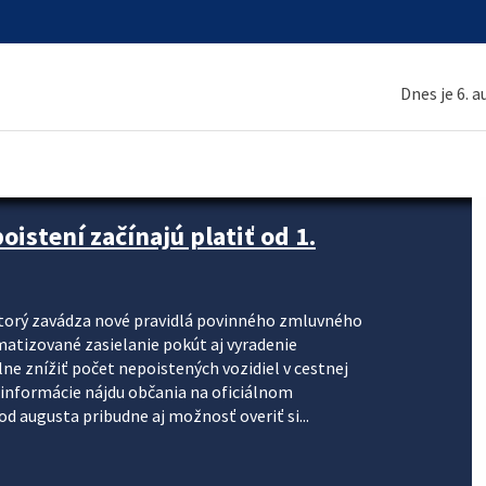
Dnes je 6. 
stení začínajú platiť od 1.
torý zavádza nové pravidlá povinného zmluvného
omatizované zasielanie pokút aj vyradenie
lne znížiť počet nepoistených vozidiel v cestnej
informácie nájdu občania na oficiálnom
 augusta pribudne aj možnosť overiť si...