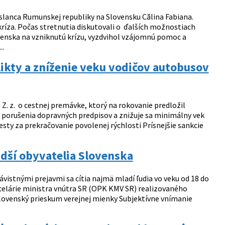
vyslanca Rumunskej republiky na Slovensku Călina Fabiana.
ríza. Počas stretnutia diskutovali o ďalších možnostiach
enska na vzniknutú krízu, vyzdvihol vzájomnú pomoc a
..
likty a zníženie veku vodičov autobusov
9 Z. z. o cestnej premávke, ktorý na rokovanie predložil
 porušenia dopravných predpisov a znižuje sa minimálny vek
ty za prekračovanie povolenej rýchlosti Prísnejšie sankcie
dší obyvatelia Slovenska
ávistnými prejavmi sa cítia najmä mladí ľudia vo veku od 18 do
ncelárie ministra vnútra SR (OPK KMV SR) realizovaného
oslovenský prieskum verejnej mienky Subjektívne vnímanie