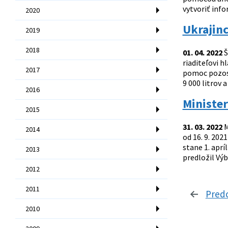
vytvoriť info
2020
Ukrajin
2019
2018
01. 04. 2022
Š
riaditeľovi 
2017
pomoc pozost
9 000 litrov 
2016
Minister
2015
31. 03. 2022
M
2014
od 16. 9. 20
stane 1. aprí
2013
predložil Vý
2012
2011
Pred
2010