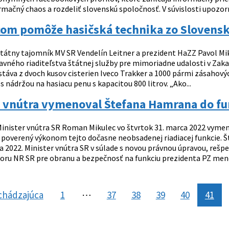
rmačný chaos a rozdeliť slovenskú spoločnosť. V súvislosti upozor
com pomôže hasičská technika zo Slovens
tátny tajomník MV SR Vendelín Leitner a prezident HaZZ Pavol Mik
hlavného riaditeľstva štátnej služby pre mimoriadne udalosti v Za
áva z dvoch kusov cisterien Iveco Trakker a 1000 pármi zásahových
a s nádržou na hasiacu penu s kapacitou 800 litrov. „Ako...
 vnútra vymenoval Štefana Hamrana do fun
inister vnútra SR Roman Mikulec vo štvrtok 31. marca 2022 vymen
21 poverený výkonom tejto dočasne neobsadenej riadiacej funkcie.
la 2022. Minister vnútra SR v súlade s novou právnou úpravou, rešpe
boru NR SR pre obranu a bezpečnosť na funkciu prezidenta PZ meno
chádzajúca
stránka
1
⋯
37
38
39
40
41