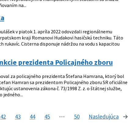
ňovaním na...
ka
ulášek v piatok 1. apríla 2022 odovzdali regionálnemu
karpatskom kraji Romanovi Hudakovi hasičskú techniku. Táto
 rukavíc. Cisterna disponuje nádržou na vodu s kapacitou
kcie prezidenta Policajného zboru
oval za policajného prezidenta Štefana Hamrana, ktorý bol
 Štefan Hamran sa prezidentom Policajného zboru SR oficiálne
ktujúc ustanovenia zákona č. 73/1998 Z. z. o štátnej službe,
 jedného...
42
43
44
45
⋯
50
Nasledujúca
stránk