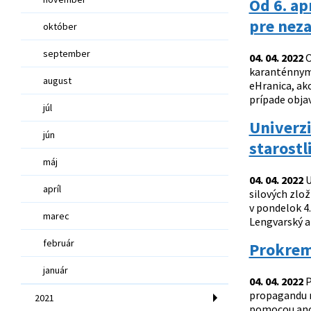
Od 6. ap
pre nez
október
september
04. 04. 2022
O
karanténnym 
august
eHranica, ak
prípade objav
júl
Univerzi
jún
starostl
máj
04. 04. 2022
U
apríl
silových zlož
v pondelok 4
marec
Lengvarský a 
február
Prokrem
január
04. 04. 2022
P
propagandu na
2021
pomocou anon