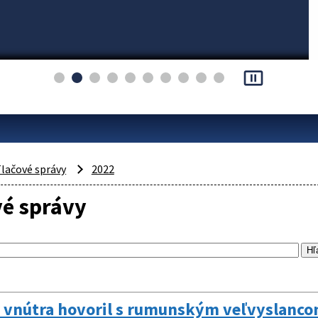
pause_presentation
lačové správy
2022
vé správy
 vnútra hovoril s rumunským veľvyslancom