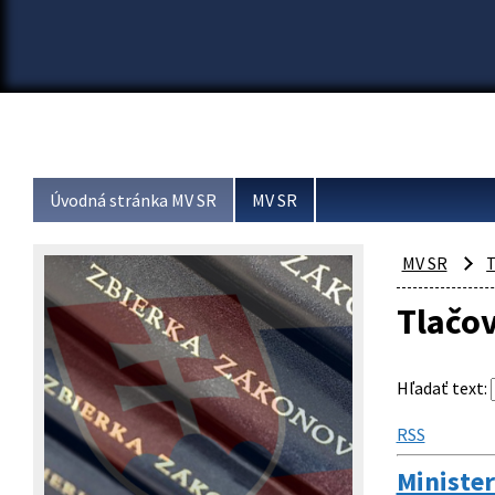
Úvodná stránka MV SR
MV SR
MV SR
T
Tlačo
Hľadať text
:
RSS
Minister