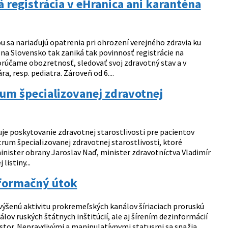
á registrácia v eHranica ani karanténa
ou sa nariaďujú opatrenia pri ohrození verejného zdravia ku
a Slovensko tak zaniká tak povinnosť registrácie na
rúčame obozretnosť, sledovať svoj zdravotný stav a v
 resp. pediatra. Zároveň od 6....
rum špecializovanej zdravotnej
je poskytovanie zdravotnej starostlivosti pre pacientov
ntrum špecializovanej zdravotnej starostlivosti, ktoré
minister obrany Jaroslav Naď, minister zdravotníctva Vladimír
istiny...
formačný útok
výšenú aktivitu prokremeľských kanálov šíriaciach proruskú
ov ruských štátnych inštitúcií, ale aj šírením dezinformácií
tor. Nepravdivými a manipulatívnymi statusmi sa snažia