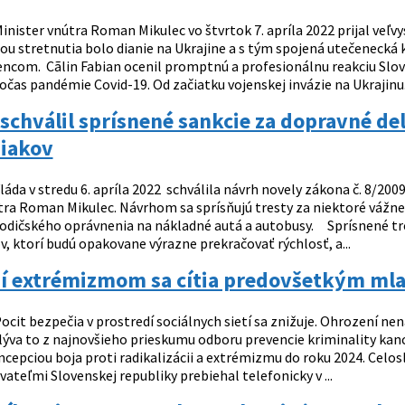
inister vnútra Roman Mikulec vo štvrtok 7. apríla 2022 prijal veľ
u stretnutia bolo dianie na Ukrajine a s tým spojená utečenecká k
ncom. Cãlin Fabian ocenil promptnú a profesionálnu reakciu Slov
čas pandémie Covid-19. Od začiatku vojenskej invázie na Ukrajinu.
schválil sprísnené sankcie za dopravné de
diakov
láda v stredu 6. apríla 2022 schválila návrh novely zákona č. 8/200
tra Roman Mikulec. Návrhom sa sprísňujú tresty za niektoré vážne
vodičského oprávnenia na nákladné autá a autobusy. Sprísnené tres
v, ktorí budú opakovane výrazne prekračovať rýchlosť, a...
í extrémizmom sa cítia predovšetkým mla
ocit bezpečia v prostredí sociálnych sietí sa znižuje. Ohrození nen
plýva to z najnovšieho prieskumu odboru prevencie kriminality ka
oncepciou boja proti radikalizácii a extrémizmu do roku 2024. Cel
ateľmi Slovenskej republiky prebiehal telefonicky v ...