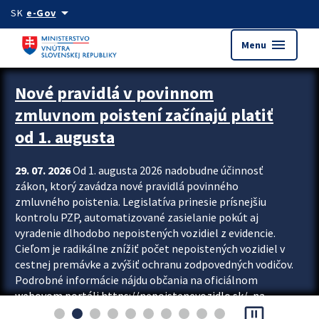
Preskocit na hlavný obsah
arrow_drop_down
SK
e-Gov
menu
Menu
Zastavit automatický posun upútavok
Nové pravidlá v povinnom
zmluvnom poistení začínajú platiť
od 1. augusta
29. 07. 2026
Od 1. augusta 2026 nadobudne účinnosť
zákon, ktorý zavádza nové pravidlá povinného
zmluvného poistenia. Legislatíva prinesie prísnejšiu
kontrolu PZP, automatizované zasielanie pokút aj
vyradenie dlhodobo nepoistených vozidiel z evidencie.
Cieľom je radikálne znížiť počet nepoistených vozidiel v
cestnej premávke a zvýšiť ochranu zodpovedných vodičov.
Podrobné informácie nájdu občania na oficiálnom
webovom portáli https://nepoistenevozidlo.sk/, na
pause_presentation
ktorom od augusta pribudne aj možnosť overiť si...