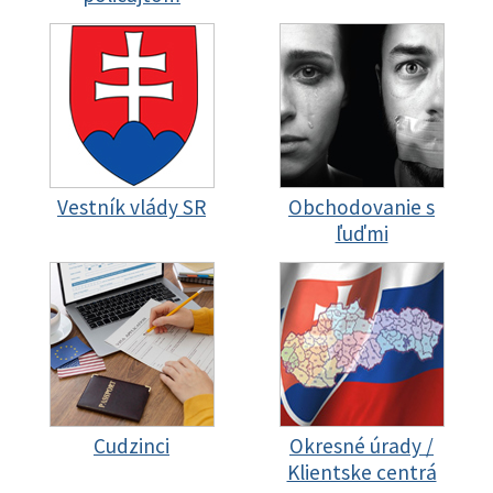
Vestník vlády SR
Obchodovanie s
ľuďmi
Cudzinci
Okresné úrady /
Klientske centrá