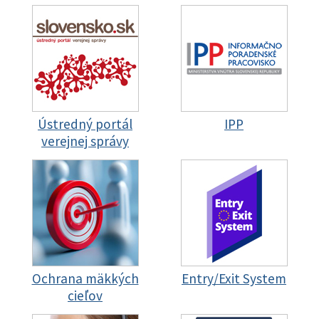
Ústredný portál
IPP
verejnej správy
Ochrana mäkkých
Entry/Exit System
cieľov