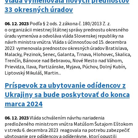
Vláda vymenovala nových prednostov
33 okresných úradov
06. 12. 2023
Podľa § 2 ods. 2 zákona č. 180/2013 Z. z.
o organizácii miestnej štátnej správy prednostu okresného
úradu vymenúva a odvoláva vláda Slovenskej republiky na
návrh ministra vnútra. Vláda s účinnosťou od 15. decembra
2023 vymenovala prednostov okresných úradov Bratislava,
Malacky, Pezinok, Senec, Galanta, Trnava, Hlohovec, Skalica,
Trenčín, Bánovce nad Bebravou, Nové Mesto nad Váhom,
Prievidza, Ilava, Partizánske, Myjava, Púchov, Dolný Kubín,
Liptovský Mikuláš, Martin...
Príspevok za ubytovanie odídencov z
Ukrajiny sa bude poskytovať do konca
marca 2024
06. 12. 2023
Vláda schválením návrhu nariadenia
predloženého ministrom vnútra Matúšom Šutajom Eštokom
v stredu 6. decembra 2023 reagovala na potrebu zabezpečiť
ubytovanie pre odídencov a odídenkyne, ktorí opustili