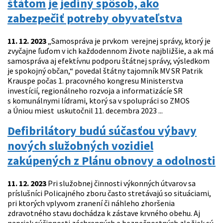
štátom je jediný spôsob, ako
zabezpečiť potreby obyvateľstva
11. 12. 2023
„Samospráva je prvkom verejnej správy, ktorý je
zvyčajne ľuďom v ich každodennom živote najbližšie, a ak má
samospráva aj efektívnu podporu štátnej správy, výsledkom
je spokojný občan,“ povedal štátny tajomník MV SR Patrik
Krauspe počas 1. pracovného kongresu Ministerstva
investícií, regionálneho rozvoja a informatizácíe SR
s komunálnymi lídrami, ktorý sa v spolupráci so ZMOS
a Úniou miest uskutočnil 11. decembra 2023 ...
Defibrilátory budú súčasťou výbavy
nových služobných vozidiel
zakúpených z Plánu obnovy a odolnosti
11. 12. 2023
Pri služobnej činnosti výkonných útvarov sa
príslušníci Policajného zboru často stretávajú so situáciami,
pri ktorých vplyvom zranení či náhleho zhoršenia
zdravotného stavu dochádza k zástave krvného obehu. Aj