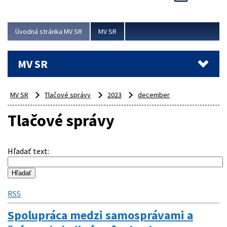
Viac
Úvodná stránka MV SR
MV SR
MV SR
MV SR
Tlačové správy
2023
december
Tlačové správy
Hľadať text
:
RSS
Spolupráca medzi samosprávami a