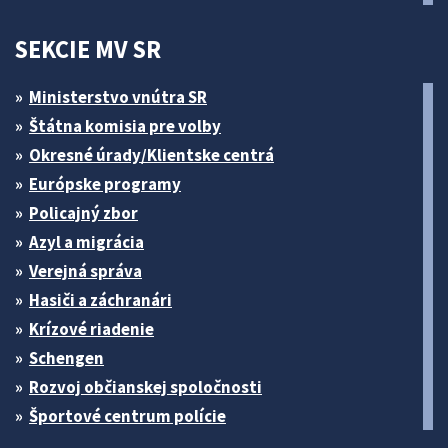
SEKCIE MV SR
Ministerstvo vnútra SR
Štátna komisia pre volby
Okresné úrady/Klientske centrá
Európske programy
Policajný zbor
Azyl a migrácia
Verejná správa
Hasiči a záchranári
Krízové riadenie
Schengen
Rozvoj občianskej spoločnosti
Športové centrum polície