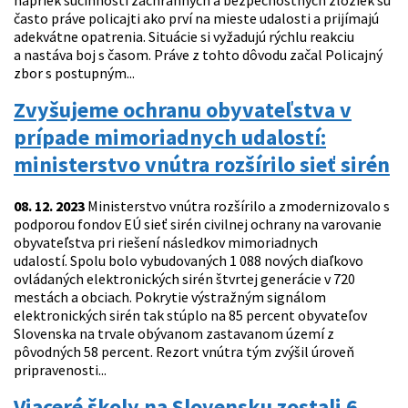
napriek súčinnosti záchranných a bezpečnostných zložiek sú
často práve policajti ako prví na mieste udalosti a prijímajú
adekvátne opatrenia. Situácie si vyžadujú rýchlu reakciu
a nastáva boj s časom. Práve z tohto dôvodu začal Policajný
zbor s postupným...
Zvyšujeme ochranu obyvateľstva v
prípade mimoriadnych udalostí:
ministerstvo vnútra rozšírilo sieť sirén
08. 12. 2023
Ministerstvo vnútra rozšírilo a zmodernizovalo s
podporou fondov EÚ sieť sirén civilnej ochrany na varovanie
obyvateľstva pri riešení následkov mimoriadnych
udalostí. Spolu bolo vybudovaných 1 088 nových diaľkovo
ovládaných elektronických sirén štvrtej generácie v 720
mestách a obciach. Pokrytie výstražným signálom
elektronických sirén tak stúplo na 85 percent obyvateľov
Slovenska na trvale obývanom zastavanom území z
pôvodných 58 percent. Rezort vnútra tým zvýšil úroveň
pripravenosti...
Viaceré školy na Slovensku zostali 6.