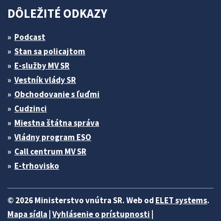
DÔLEŽITÉ ODKAZY
Podcast
Stan sa policajtom
E-služby MV SR
Vestník vlády SR
Obchodovanie s ľuďmi
Cudzinci
Miestna štátna správa
Vládny program ESO
Call centrum MV SR
E-trhovisko
© 2026 Ministerstvo vnútra SR. Web od
ELET systems
.
Mapa sídla
|
Vyhlásenie o prístupnosti
|