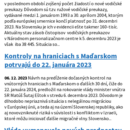
v poslednom období zvýšený počet žiadostí o nové vodičské
preukazy. Dôvodom sú tzv. ružové vodičské preukazy,
vydávané medzi 1. januárom 1993 a 30. aprílom 2004, ktorým
podľa európskej smernice končí platnosť po 31. decembri
2023. Na Slovensku je ich v evidencii ešte takmer 160-tisíc.
Aktuálny stav zásob čistopisov vodičských preukazov
v Národnom personalizačnom centre k 5. decembru 2023 je
však iba 38 445. Situácia so...
Kontroly na hraniciach s Maďarskom
potrvajú do 22. januára 2023
06. 12. 2023
Návrh na predĺženie dočasných kontrol na
vnútorných hraniciach s Maďarskom o ďalších 30 dní, čiže do
22. januára 2024, predložil na rokovanie vlády minister vnútra
SR Matúš Šutaj Eštok v stredu 6. decembra 2023. Dôvodom je
dlhodobo nepriaznivá situácia s nelegálnou migráciou
v Európskej únii, a teda aj na území Slovenskej republiky, ako
aj novovzniknuté riziká v súvislosti s konfliktom v Izraeli,
ktoré môžu iniciovať ďalšie migračné vlny. Slovensko...