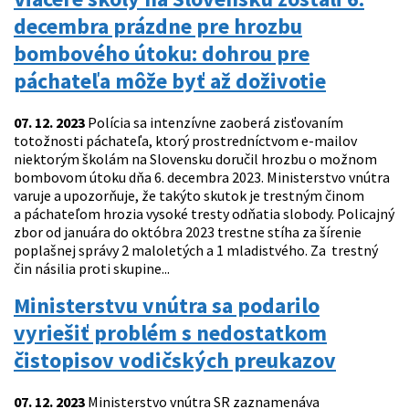
decembra prázdne pre hrozbu
bombového útoku: dohrou pre
páchateľa môže byť až doživotie
07. 12. 2023
Polícia sa intenzívne zaoberá zisťovaním
totožnosti páchateľa, ktorý prostredníctvom e-mailov
niektorým školám na Slovensku doručil hrozbu o možnom
bombovom útoku dňa 6. decembra 2023. Ministerstvo vnútra
varuje a upozorňuje, že takýto skutok je trestným činom
a páchateľom hrozia vysoké tresty odňatia slobody. Policajný
zbor od januára do októbra 2023 trestne stíha za šírenie
poplašnej správy 2 maloletých a 1 mladistvého. Za trestný
čin násilia proti skupine...
Ministerstvu vnútra sa podarilo
vyriešiť problém s nedostatkom
čistopisov vodičských preukazov
07. 12. 2023
Ministerstvo vnútra SR zaznamenáva