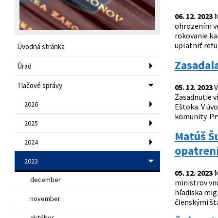
06. 12. 2023
N
ohrozením ve
rokovanie ka
uplatniť refu
Úvodná stránka
Zasadal
Úrad
Tlačové správy
05. 12. 2023
V
Zasadnutie v
2026
Eštoka. V úv
komunity. Pr
2025
Matúš Šu
2024
opatrení
2023
05. 12. 2023
M
december
ministrov vnú
hľadiska mig
november
členskými štá
október