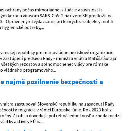
ej ochrany počas mimoriadnej situácie v súvislosti s
ným korona vírusom SARS-CoV-2 na územíSR predložil na
23. Oprávnenými výdavkami, pri ktorých si subjekty mohli
hygienické potreby,...
ovenskej republiky pre mimovládne neziskové organizácie.
 v zastúpení predsedu Rady - ministra vnútra Matúša Šutaja
íci všetkých rezortov a splnomocnenec vlády pre rómske
ho vládneho programového...
 je najmä posilnenie bezpečnosti a
 vnútra zastupoval Slovenskú republiku na zasadnutí Rady
ečnosti a migrácie v rámci Európskej únie. Rok 2023 bol z
ročný. Z tohto dôvodu je potrebná jednotnosť a zhoda medzi
šetky aktivity EÚ na...