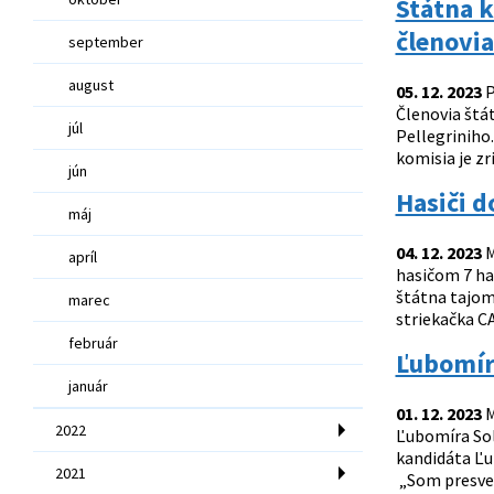
Štátna k
členovia
september
august
05. 12. 2023
P
Členovia štát
júl
Pellegriniho
komisia je z
jún
Hasiči d
máj
04. 12. 2023
M
apríl
hasičom 7 ha
štátna tajom
marec
striekačka C
február
Ľubomír
január
01. 12. 2023
M
2022
Ľubomíra Sol
kandidáta Ľu
2021
„Som presved