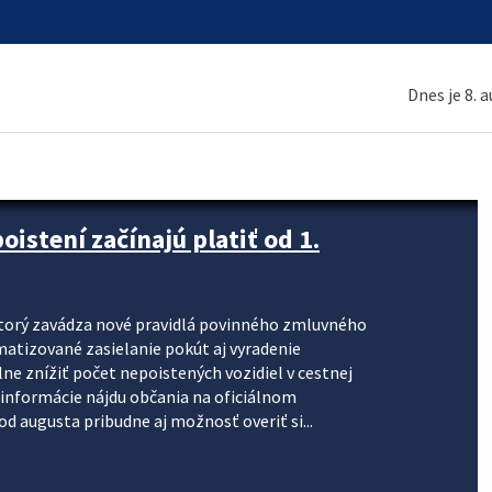
Dnes je 8. 
stení začínajú platiť od 1.
torý zavádza nové pravidlá povinného zmluvného
omatizované zasielanie pokút aj vyradenie
lne znížiť počet nepoistených vozidiel v cestnej
informácie nájdu občania na oficiálnom
 augusta pribudne aj možnosť overiť si...