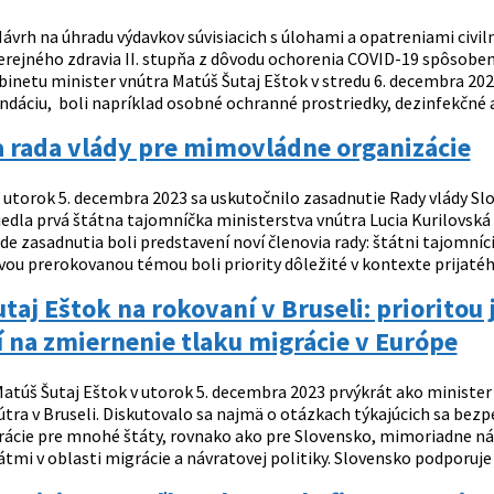
ávrh na úhradu výdavkov súvisiacich s úlohami a opatreniami civiln
rejného zdravia II. stupňa z dôvodu ochorenia COVID-19 spôsobe
binetu minister vnútra Matúš Šutaj Eštok v stredu 6. decembra 20
ndáciu, boli napríklad osobné ochranné prostriedky, dezinfekčné a 
a rada vlády pre mimovládne organizácie
 utorok 5. decembra 2023 sa uskutočnilo zasadnutie Rady vlády Sl
iedla prvá štátna tajomníčka ministerstva vnútra Lucia Kurilovská
ode zasadnutia boli predstavení noví členovia rady: štátni tajomn
vou prerokovanou témou boli priority dôležité v kontexte prijaté
taj Eštok na rokovaní v Bruseli: prioritou
 na zmiernenie tlaku migrácie v Európe
atúš Šutaj Eštok v utorok 5. decembra 2023 prvýkrát ako minister
tra v Bruseli. Diskutovalo sa najmä o otázkach týkajúcich sa bezp
rácie pre mnohé štáty, rovnako ako pre Slovensko, mimoriadne ná
tmi v oblasti migrácie a návratovej politiky. Slovensko podporuje v