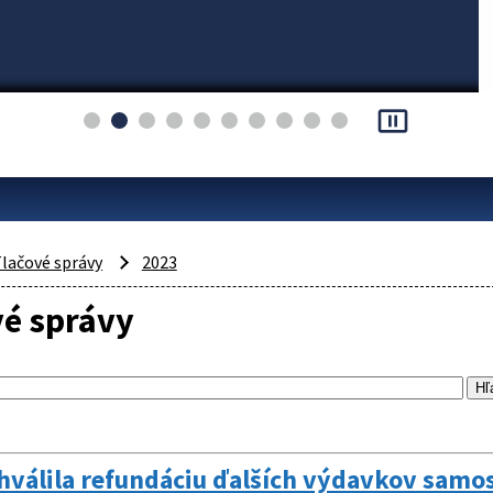
pause_presentation
lačové správy
2023
vé správy
hválila refundáciu ďalších výdavkov samo