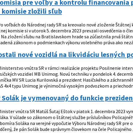
omisia pre voľby a kontrolu financovania 
 komisie zložili sľub
o voľbách do Národnej rady SR sa kreovalo nové zloženie Štátnej k
nej komisie si v utorok 5. decembra 2023 prevzali osvedčenia o čle
. Na zložení sľubu na Bratislavskom hrade sa zúčastnila prvá štát
riadená zákonom o podmienkach výkonu volebného práva ako nezávi
ostali nové vozidlá na likvidáciu lesných
inisterstvo vnútra SR v rámci realizácie projektu Posilnenie int
sičských vozidiel MB Unimog. Novú techniku v pondelok 4. decemb
níčka MV SR Lucia Kurilovská a prezident Hasičského a záchranné
AS 4x4 typu Unimog je výnimočná vysokým podvozkom a priechodnos
 Solák je vymenovaný do funkcie preziden
inister vnútra SR Matúš Šutaj Eštok v piatok 1. decembra 2023 vym
áka. V súlade so zákonom o štátnej službe príslušníkov Policajné
bomíra Soláka na verejné vypočutie Výboru Národnej rady SR pre o
čený, že pán Solák bude správnym človekom na čele Policajného zb