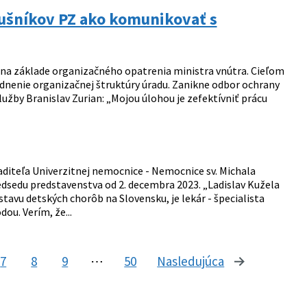
lušníkov PZ ako komunikovať s
 na základe organizačného opatrenia ministra vnútra. Cieľom
ľadnenie organizačnej štruktúry úradu. Zanikne odbor ochrany
lužby Branislav Zurian: „Mojou úlohou je zefektívniť prácu
diteľa Univerzitnej nemocnice - Nemocnice sv. Michala
edsedu predstavenstva od 2. decembra 2023. „Ladislav Kužela
avu detských chorôb na Slovensku, je lekár - špecialista
u. Verím, že...
7
8
9
⋯
50
Nasledujúca
stránka