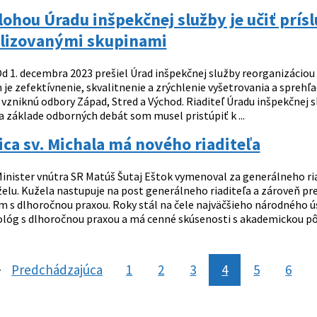
ohou Úradu inšpekčnej služby je učiť prís
lizovanými skupinami
d 1. decembra 2023 prešiel Úrad inšpekčnej služby reorganizáciou
 je zefektívnenie, skvalitnenie a zrýchlenie vyšetrovania a spreh
 vzniknú odbory Západ, Stred a Východ. Riaditeľ Úradu inšpekčnej s
a základe odborných debát som musel pristúpiť k ...
a sv. Michala má nového riaditeľa
inister vnútra SR Matúš Šutaj Eštok vymenoval za generálneho ria
želu. Kužela nastupuje na post generálneho riaditeľa a zároveň pr
m s dlhoročnou praxou. Roky stál na čele najväčšieho národného úst
lóg s dlhoročnou praxou a má cenné skúsenosti s akademickou pôdo
Predchádzajúca
stránka
1
2
3
4
5
6