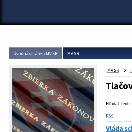
Úvodná stránka MV SR
MV SR
MV SR
T
Tlačo
Hľadať text
:
RSS
Vláda sc