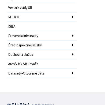
Vestník vlády SR
M E K O
ISBA
Prevencia kriminality
Úrad inšpekčnej služby
Duchovná služba
Archív MV SR Levoča
Datasety-Otvorené dáta