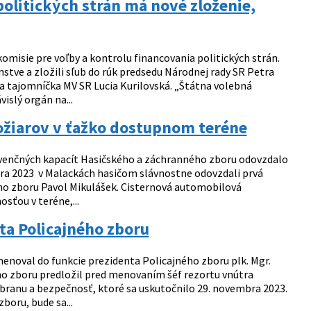
politických strán má nové zloženie,
omisie pre voľby a kontrolu financovania politických strán.
nstve a zložili sľub do rúk predsedu Národnej rady SR Petra
na tajomníčka MV SR Lucia Kurilovská. „Štátna volebná
slý orgán na...
 požiarov v ťažko dostupnom teréne
ervenčných kapacít Hasičského a záchranného zboru odovzdalo
ra 2023 v Malackách hasičom slávnostne odovzdali prvá
ho zboru Pavol Mikulášek. Cisternová automobilová
ťou v teréne,...
ta Policajného zboru
enoval do funkcie prezidenta Policajného zboru plk. Mgr.
ho zboru predložil pred menovaním šéf rezortu vnútra
branu a bezpečnosť, ktoré sa uskutočnilo 29. novembra 2023.
oru, bude sa...