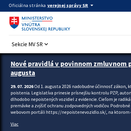
Preskocit na hlavný obsah
arrow_drop_down
verejnej správy SR
Oficiálna stránka
Sekcie MV SR
keyboard_arrow_down
Zastavit automatický posun upútavok
Nové pravidlá v povinnom zmluvnom poi
augusta
29. 07. 2026
Od 1. augusta 2026 nadobudne účinnosť zákon, k
poistenia. Legislatíva prinesie prísnejšiu kontrolu PZP, aut
dlhodobo nepoistených vozidiel z evidencie. Cieľom je radiká
premávke a zvýšiť ochranu zodpovedných vodičov. Podrobné 
webovom portáli https://nepoistenevozidlo.sk/, na ktorom od
Viac