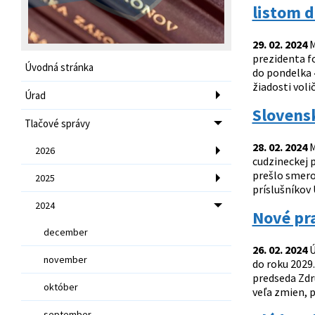
listom d
29. 02. 2024
M
prezidenta fo
Úvodná stránka
do pondelka 
žiadosti voli
Úrad
Slovensk
Tlačové správy
28. 02. 2024
M
2026
cudzineckej p
prešlo smero
2025
príslušníkov 
2024
Nové pr
december
26. 02. 2024
Ú
november
do roku 2029
predseda Zdru
október
veľa zmien, p
september