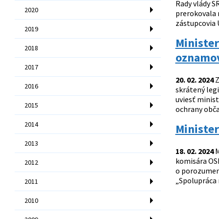
Rady vlády SR
2020
prerokovala 
zástupcovia Ú
2019
Minister
2018
oznamov
2017
20. 02. 2024
Z
2016
skrátený legi
uviesť minis
2015
ochrany občan
2014
Ministe
2013
18. 02. 2024
M
komisára OSN
2012
o porozumení
„Spolupráca 
2011
2010