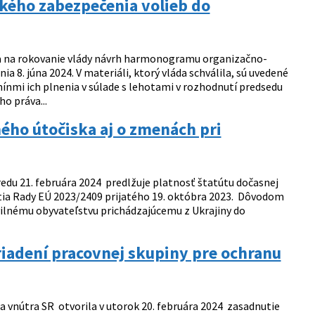
kého zabezpečenia volieb do
ára na rokovanie vlády návrh harmonogramu organizačno-
8. júna 2024. V materiáli, ktorý vláda schválila, sú uvedené
mínmi ich plnenia v súlade s lehotami v rozhodnutí predsedu
o práva...
ého útočiska aj o zmenách pri
u 21. februára 2024 predlžuje platnosť štatútu dočasnej
utia Rady EÚ 2023/2409 prijatého 19. októbra 2023. Dôvodom
Civilnému obyvateľstvu prichádzajúcemu z Ukrajiny do
riadení pracovnej skupiny pre ochranu
a vnútra SR otvorila v utorok 20. februára 2024 zasadnutie