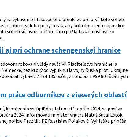
oty na vybavenie hlasovacieho preukazu pre prvé kolo volieb
zaslať obci trvalého pobytu tak, aby bola doručená najneskôr
kolo volieb súčasne, pričom táto požiadavka musí byť zo
...
ii aj pri ochrane schengenskej hranice
azdovom rokovaní vlády navštívil Riaditeľstvo hraničnej a
né Nemecké, cez ktorý od vypuknutia vojny Ruska proti Ukrajine
dokázali vybaviť 2 194 135 osôb, z toho až 1 999 801 štátnych
 práce odborníkov z viacerých oblastí
, ktorá mala vstúpiť do platnosti 1. apríla 2024, sa posúva
ebruára 2024 informovali minister vnútra Matúš Šutaj Eštok,
nej polície Prezídia PZ Rastislav Polakovič. Vyhláška prináša