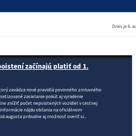
Dnes je 6. 
stení začínajú platiť od 1.
torý zavádza nové pravidlá povinného zmluvného
omatizované zasielanie pokút aj vyradenie
lne znížiť počet nepoistených vozidiel v cestnej
informácie nájdu občania na oficiálnom
 augusta pribudne aj možnosť overiť si...