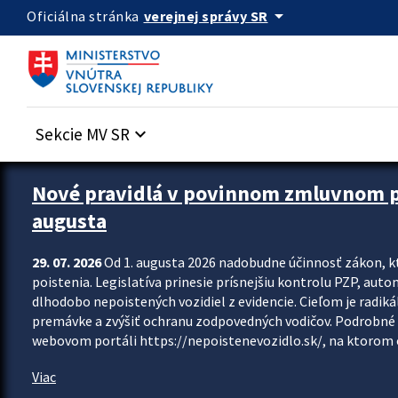
Preskocit na hlavný obsah
arrow_drop_down
verejnej správy SR
Oficiálna stránka
Sekcie MV SR
keyboard_arrow_down
Zastavit automatický posun upútavok
Nové pravidlá v povinnom zmluvnom poi
augusta
29. 07. 2026
Od 1. augusta 2026 nadobudne účinnosť zákon, k
poistenia. Legislatíva prinesie prísnejšiu kontrolu PZP, aut
dlhodobo nepoistených vozidiel z evidencie. Cieľom je radiká
premávke a zvýšiť ochranu zodpovedných vodičov. Podrobné 
webovom portáli https://nepoistenevozidlo.sk/, na ktorom od
Viac