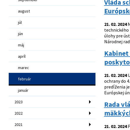
Vláda s
Európsk
august
júl
21. 02. 2024
M
technického z
jún
úlohy pre ús
Národnej rad
máj
Kabinet 
apríl
poskyto
marec
21. 02. 2024
U
február
ochrany do 4
predĺženia je
január
Európskej ún
2023
Rada vlá
mäkkých
2022
2021
21. 02. 2024
P