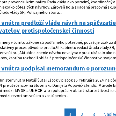
 pre prevenciu kriminality. Rada vlády ako poradný, koordinačný a
niekoľko dôležitých návrhov. Zároveň bola zriadená pracovná skupi
radu vlády SR, Policajného zboru,...
 vnútra predloží vláde návrh na späťvzati
ateľov protispoločenskej činnosti
meny v tomto zákone sú podľa neho potrebné, považuje však za dôle
slatívny proces pôvodne predložil kabinetu vedúci Úradu vlády SR,
ter vnútra. „Aktuálne znenie návrhu novely sa v praxi ukázalo ak
ov, ktorí sa rozhodli ohlásiť protispoločenskú činnosť vo svojom o
r vnútra podpísal memorandum o porozum
inister vnútra Matúš Šutaj Eštok v piatok 16. februára 2024 na pô
 pre utečencov na Slovensku Danijelu Popović-Efendić. V úvode b
 medzi MV SR a UNHCR a o spolupráci v oblasti starostlivosti o cu
medzi rezortom vnútra a zastúpením...
1
2
3
Nasle