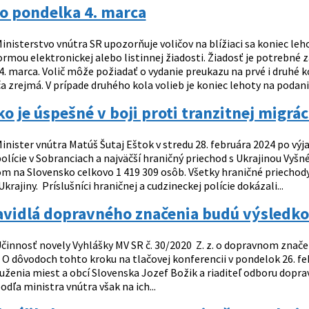
o pondelka 4. marca
inisterstvo vnútra SR upozorňuje voličov na blížiaci sa koniec leh
rmou elektronickej alebo listinnej žiadosti. Žiadosť je potrebné 
4. marca. Volič môže požiadať o vydanie preukazu na prvé i druhé 
ča zrejmá. V prípade druhého kola volieb je koniec lehoty na podanie
o je úspešné v boji proti tranzitnej migrác
inister vnútra Matúš Šutaj Eštok v stredu 28. februára 2024 po výj
olície v Sobranciach a najväčší hraničný priechod s Ukrajinou Vyš
m na Slovensko celkovo 1 419 309 osôb. Všetky hraničné priechody 
Ukrajiny. Príslušníci hraničnej a cudzineckej polície dokázali...
avidlá dopravného značenia budú výsledkom
činnosť novely Vyhlášky MV SR č. 30/2020 Z. z. o dopravnom značení
. O dôvodoch tohto kroku na tlačovej konferencii v pondelok 26. f
ženia miest a obcí Slovenska Jozef Božik a riaditeľ odboru doprav
odľa ministra vnútra však na ich...