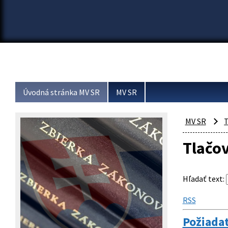
Úvodná stránka MV SR
MV SR
MV SR
T
Tlačo
Hľadať text
:
RSS
Požiadať