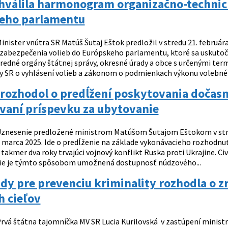
chválila harmonogram organizačno-technic
eho parlamentu
inister vnútra SR Matúš Šutaj Eštok predložil v stredu 21. febru
abezpečenia volieb do Európskeho parlamentu, ktoré sa uskutočnia 
tredné orgány štátnej správy, okresné úrady a obce s určenými ter
y SR o vyhlásení volieb a zákonom o podmienkach výkonu volebnéh
rozhodol o predĺžení poskytovania dočasn
vaní príspevku za ubytovanie
znesenie predložené ministrom Matúšom Šutajom Eštokom v stred
. marca 2025. Ide o predĺženie na základe vykonávacieho rozhodn
 takmer dva roky trvajúci vojnový konflikt Ruska proti Ukrajine. 
ie je týmto spôsobom umožnená dostupnosť núdzového...
dy pre prevenciu kriminality rozhodla o z
 cieľov
rvá štátna tajomníčka MV SR Lucia Kurilovská v zastúpení ministr