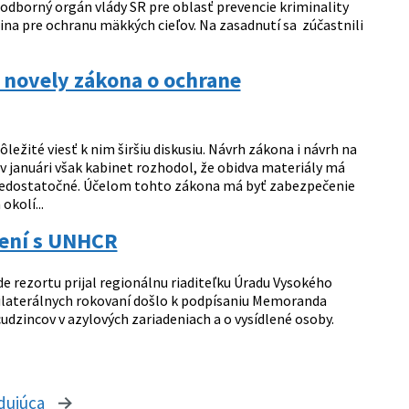
 odborný orgán vlády SR pre oblasť prevencie kriminality
na pre ochranu mäkkých cieľov. Na zasadnutí sa zúčastnili
e novely zákona o ochrane
žité viesť k nim širšiu diskusiu. Návrh zákona i návrh na
 v januári však kabinet rozhodol, že obidva materiály má
o nedostatočné. Účelom tohto zákona má byť zabezpečenie
kolí...
ení s UNHCR
de rezortu prijal regionálnu riaditeľku Úradu Vysokého
ilaterálnych rokovaní došlo k podpísaniu Memoranda
dzincov v azylových zariadeniach a o vysídlené osoby.
dujúca
stránka