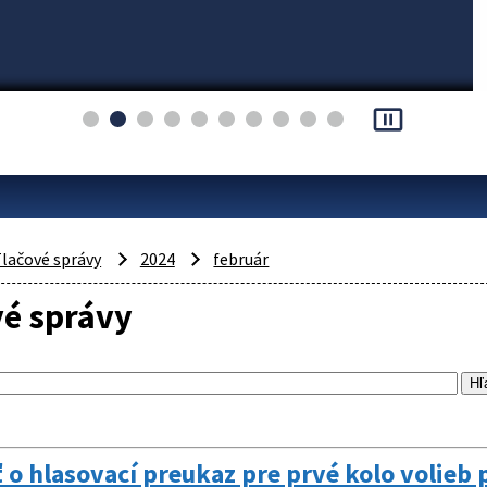
pause_presentation
lačové správy
2024
február
vé správy
 o hlasovací preukaz pre prvé kolo volie