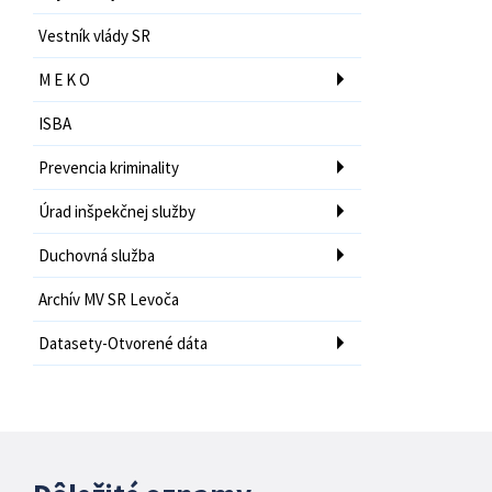
Vestník vlády SR
M E K O
ISBA
Prevencia kriminality
Úrad inšpekčnej služby
Duchovná služba
Archív MV SR Levoča
Datasety-Otvorené dáta