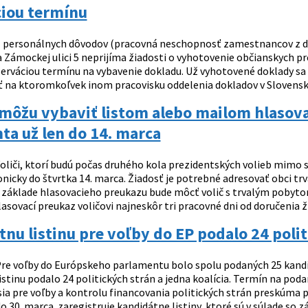
ciou termínu
 personálnych dôvodov (pracovná neschopnosť zamestnancov z dô
 Zámockej ulici 5 neprijíma žiadosti o vyhotovenie občianskych p
zerváciou termínu na vybavenie dokladu. Už vyhotovené doklady sa 
na ktoromkoľvek inom pracovisku oddelenia dokladov v Slovenskej
i môžu vybaviť listom alebo mailom hlasova
ta už len do 14. marca
oliči, ktorí budú počas druhého kola prezidentských volieb mimo s
onicky do štvrtka 14. marca. Žiadosť je potrebné adresovať obci t
 základe hlasovacieho preukazu bude môcť volič s trvalým pobytom
asovací preukaz voličovi najneskôr tri pracovné dni od doručenia ž
nu listinu pre voľby do EP podalo 24 polit
re voľby do Európskeho parlamentu bolo spolu podaných 25 kandidá
stinu podalo 24 politických strán a jedna koalícia. Termín na poda
ia pre voľby a kontrolu financovania politických strán preskúma p
o 30. marca zaregistruje kandidátne listiny, ktoré sú v súlade so z