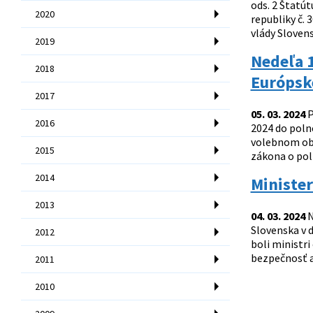
ods. 2 Štatú
2020
republiky č.
vlády Slovens
2019
Nedeľa 1
2018
Európsk
2017
05. 03. 2024
P
2016
2024 do poln
volebnom obd
2015
zákona o poli
2014
Minister
2013
04. 03. 2024
N
Slovenska v 
2012
boli ministr
bezpečnosť a
2011
2010