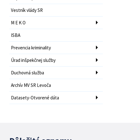
Vestník vlády SR
M E K O
ISBA
Prevencia kriminality
Úrad inšpekčnej služby
Duchovná služba
Archív MV SR Levoča
Datasety-Otvorené dáta