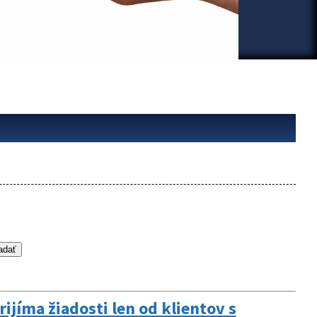
ijíma žiadosti len od klientov s