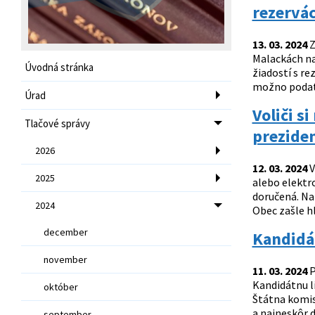
rezervá
13. 03. 2024
Z
Malackách na
Úvodná stránka
žiadostí s re
možno podať 
Úrad
Voliči s
Tlačové správy
preziden
2026
12. 03. 2024
V
2025
alebo elektr
doručená. Na
2024
Obec zašle hl
december
Kandidát
november
11. 03. 2024
P
Kandidátnu li
október
Štátna komis
a najneskôr d
september