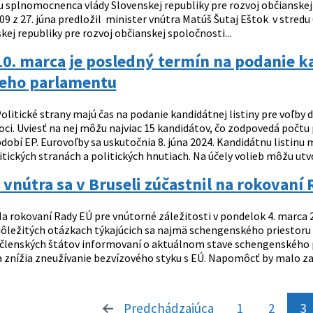
tu splnomocnenca vlády Slovenskej republiky pre rozvoj občianske
 309 z 27. júna predložil minister vnútra Matúš Šutaj Eštok v str
kej republiky pre rozvoj občianskej spoločnosti...
0. marca je posledný termín na podanie ka
eho parlamentu
olitické strany majú čas na podanie kandidátnej listiny pre voľb
oci. Uviesť na nej môžu najviac 15 kandidátov, čo zodpovedá poč
obí EP. Eurovoľby sa uskutočnia 8. júna 2024. Kandidátnu listinu 
tických stranách a politických hnutiach. Na účely volieb môžu utvor
 vnútra sa v Bruseli zúčastnil na rokovaní 
a rokovaní Rady EÚ pre vnútorné záležitosti v pondelok 4. marca 
dôležitých otázkach týkajúcich sa najmä schengenského priestoru
i členských štátov informovaní o aktuálnom stave schengenského pr
 znížia zneužívanie bezvízového styku s EÚ. Napomôcť by malo zav
Predchádzajúca
stránka
1
2
3