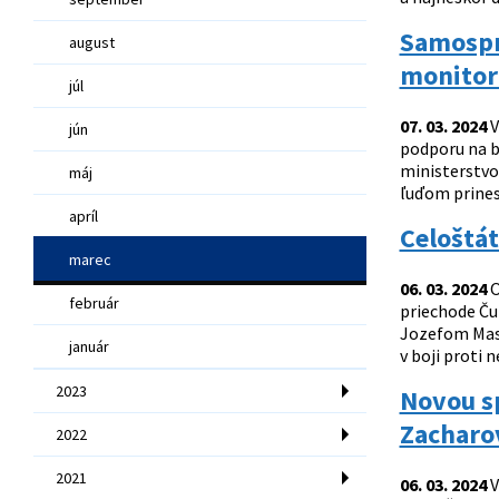
Samospr
august
monitor
júl
07. 03. 2024
V
jún
podporu na b
ministerstvo 
máj
ľuďom prinesi
apríl
Celoštát
marec
06. 03. 2024
O
február
priechode Čun
Jozefom Masn
január
v boji proti 
2023
Novou s
Zacharo
2022
2021
06. 03. 2024
V