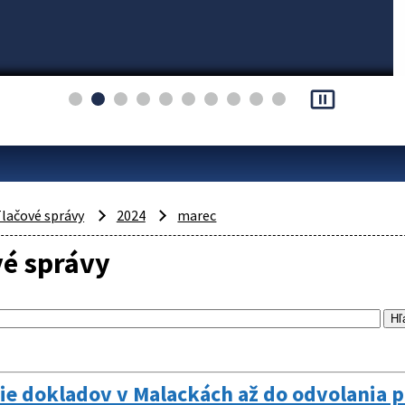
pause_presentation
lačové správy
2024
marec
vé správy
e dokladov v Malackách až do odvolania pr