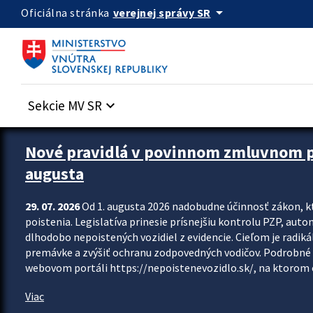
Preskocit na hlavný obsah
arrow_drop_down
verejnej správy SR
Oficiálna stránka
Sekcie MV SR
keyboard_arrow_down
Zastavit automatický posun upútavok
Nové pravidlá v povinnom zmluvnom poi
augusta
29. 07. 2026
Od 1. augusta 2026 nadobudne účinnosť zákon, k
poistenia. Legislatíva prinesie prísnejšiu kontrolu PZP, aut
dlhodobo nepoistených vozidiel z evidencie. Cieľom je radiká
premávke a zvýšiť ochranu zodpovedných vodičov. Podrobné 
webovom portáli https://nepoistenevozidlo.sk/, na ktorom od
Viac