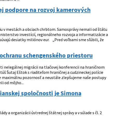
j podpore na rozvoj kamerových
ečiu v mestách a obciach chrbtom. Samosprávy nemali od štátu
sterstvo investícií, regionálneho rozvoja a informatizácie a
súvajú desiatky miliónov eur. „Pred voľbami sme sľúbili, že
 ochranu schengenského priestoru
ti nelegálnej migrácii na tlačovej konferencii na hraničnom
š Šutaj Eštok s riaditeľom hraničnej a cudzineckej polície
me maximálnu pozornosť a neustále zlepšujeme naše postupy
li od môjho...
anskej spoločnosti je Simona
lády a organizácii ústrednej štátnej správy a v súlade s čl. 2