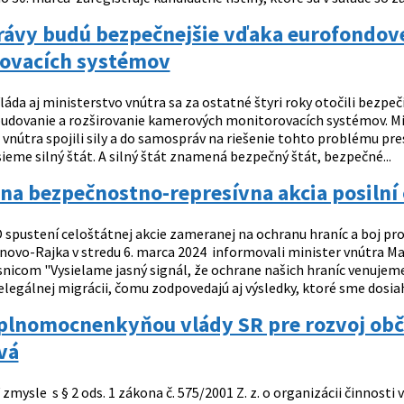
ávy budú bezpečnejšie vďaka eurofondove
ovacích systémov
láda aj ministerstvo vnútra sa za ostatné štyri roky otočili bezp
udovanie a rozširovanie kamerových monitorovacích systémov. Mini
vnútra spojili sily a do samospráv na riešenie tohto problému pre
eme silný štát. A silný štát znamená bezpečný štát, bezpečné...
na bezpečnostno-represívna akcia posilní
 spustení celoštátnej akcie zameranej na ochranu hraníc a boj pro
ovo-Rajka v stredu 6. marca 2024 informovali minister vnútra Matú
icom "Vysielame jasný signál, že ochrane našich hraníc venuje
nelegálnej migrácii, čomu zodpovedajú aj výsledky, ktoré sme dosiah
plnomocnenkyňou vlády SR pre rozvoj obči
vá
 zmysle s § 2 ods. 1 zákona č. 575/2001 Z. z. o organizácii činnosti v