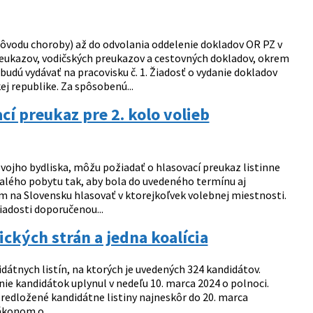
vodu choroby) až do odvolania oddelenie dokladov OR PZ v
reukazov, vodičských preukazov a cestovných dokladov, okrem
budú vydávať na pracovisku č. 1. Žiadosť o vydanie dokladov
 republike. Za spôsobenú...
cí preukaz pre 2. kolo volieb
vojho bydliska, môžu požiadať o hlasovací preukaz listinne
rvalého pobytu tak, aby bola do uvedeného termínu aj
 na Slovensku hlasovať v ktorejkoľvek volebnej miestnosti.
iadosti doporučenou...
ických strán a jedna koalícia
tnych listín, na ktorých je uvedených 324 kandidátov.
nie kandidátok uplynul v nedeľu 10. marca 2024 o polnoci.
redložené kandidátne listiny najneskôr do 20. marca
ákonom o ...