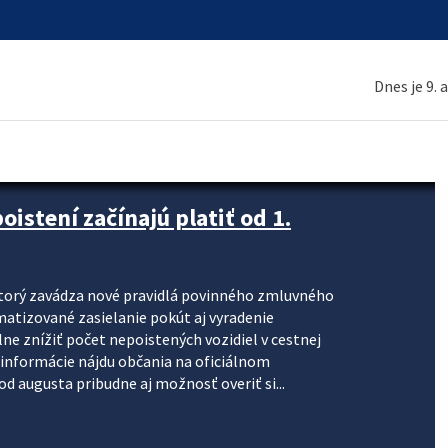
Dnes je 9. 
stení začínajú platiť od 1.
torý zavádza nové pravidlá povinného zmluvného
omatizované zasielanie pokút aj vyradenie
lne znížiť počet nepoistených vozidiel v cestnej
informácie nájdu občania na oficiálnom
 augusta pribudne aj možnosť overiť si...