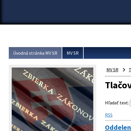
Úvodná stránka MV SR
MV SR
MV SR
T
Tlačo
Hľadať text
:
RSS
Oddeleni