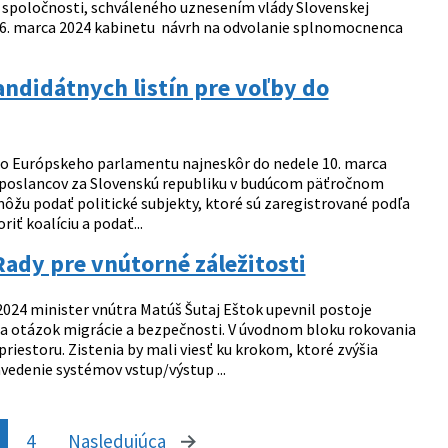
j spoločnosti, schváleného uznesením vlády Slovenskej
edu 6. marca 2024 kabinetu návrh na odvolanie splnomocnenca
ndidátnych listín pre voľby do
y do Európskeho parlamentu najneskôr do nedele 10. marca
tu poslancov za Slovenskú republiku v budúcom päťročnom
môžu podať politické subjekty, ktoré sú zaregistrované podľa
iť koalíciu a podať...
Rady pre vnútorné záležitosti
2024 minister vnútra Matúš Šutaj Eštok upevnil postoje
 a otázok migrácie a bezpečnosti. V úvodnom bloku rokovania
iestoru. Zistenia by mali viesť ku krokom, ktoré zvýšia
edenie systémov vstup/výstup ...
4
Nasledujúca
stránka