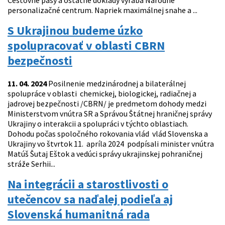
Cestovné pasy a ostatné doklady vyrába Národné
personalizačné centrum. Napriek maximálnej snahe a ...
S Ukrajinou budeme úzko
spolupracovať v oblasti CBRN
bezpečnosti
11. 04. 2024
Posilnenie medzinárodnej a bilaterálnej
spolupráce v oblasti chemickej, biologickej, radiačnej a
jadrovej bezpečnosti /CBRN/ je predmetom dohody medzi
Ministerstvom vnútra SR a Správou Štátnej hraničnej správy
Ukrajiny o interakcii a spolupráci v týchto oblastiach.
Dohodu počas spoločného rokovania vlád vlád Slovenska a
Ukrajiny vo štvrtok 11. apríla 2024 podpísali minister vnútra
Matúš Šutaj Eštok a vedúci správy ukrajinskej pohraničnej
stráže Serhii...
Na integrácii a starostlivosti o
utečencov sa naďalej podieľa aj
Slovenská humanitná rada