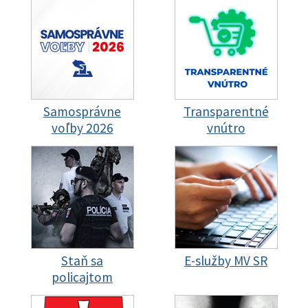
Samosprávne
Transparentné
voľby 2026
vnútro
Staň sa
E-služby MV SR
policajtom