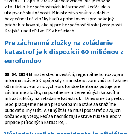
štvrtok 11. apríla 2024 v Michalovciach, nie je možné
z takticko-bezpečnostných informovať, keďže ide o
utajované skutočnosti. Ministerstvo vnútra a ďalšie
bezpečnostné zložky budú v pohotovosti pre pokojný
priebeh rokovaní, ako aj pre bezpečnosť širokej verejnosti.
Krajské riaditeľstvo PZ v Košiciach...
Pre záchranné zložky na zvládanie
katastrof je k dispozícii 60 miliónov z
eurofondov
08. 04. 2024
Ministerstvo investícií, regionálneho rozvoja a
informatizácie SR spája sily s ministerstvom vnútra. Takmer
60 miliónov eur z nových eurofondov tentoraz putuje pre
záchranné zložky, na posilnenie intervenčných kapacít a
infraštruktúry na zvládanie katastrof. „Dnes sme tu preto,
lebo pracujeme nielen pred voľbami a stále sa snažíme
budovať silný štát. A silný štát sa musí postarať o svojich
občanov aj vtedy, keď sa nachádzajú v stave núdze alebo v
prípade prírodných katastrof,...