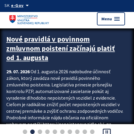
Preskocit na hlavný obsah
arrow_drop_down
SK
e-Gov
menu
Menu
Zastavit automatický posun upútavok
Nové pravidlá v povinnom
zmluvnom poistení začínajú platiť
od 1. augusta
29. 07. 2026
Od 1. augusta 2026 nadobudne účinnosť
zákon, ktorý zavádza nové pravidlá povinného
zmluvného poistenia. Legislatíva prinesie prísnejšiu
kontrolu PZP, automatizované zasielanie pokút aj
vyradenie dlhodobo nepoistených vozidiel z evidencie.
Cieľom je radikálne znížiť počet nepoistených vozidiel v
cestnej premávke a zvýšiť ochranu zodpovedných vodičov.
Podrobné informácie nájdu občania na oficiálnom
webovom portáli https://nepoistenevozidlo.sk/, na
pause_presentation
ktorom od augusta pribudne aj možnosť overiť si...