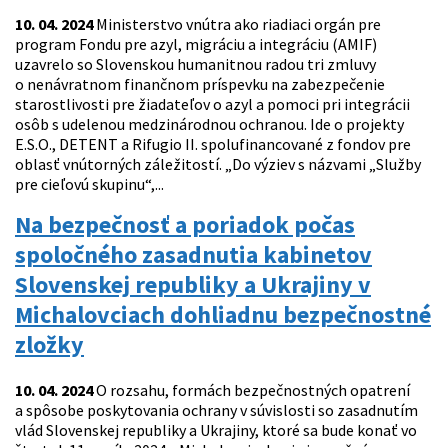
10. 04. 2024
Ministerstvo vnútra ako riadiaci orgán pre
program Fondu pre azyl, migráciu a integráciu (AMIF)
uzavrelo so Slovenskou humanitnou radou tri zmluvy
o nenávratnom finančnom príspevku na zabezpečenie
starostlivosti pre žiadateľov o azyl a pomoci pri integrácii
osôb s udelenou medzinárodnou ochranou. Ide o projekty
E.S.O., DETENT a Rifugio II. spolufinancované z fondov pre
oblasť vnútorných záležitostí. „Do výziev s názvami „Služby
pre cieľovú skupinu“,...
Na bezpečnosť a poriadok počas
spoločného zasadnutia kabinetov
Slovenskej republiky a Ukrajiny v
Michalovciach dohliadnu bezpečnostné
zložky
10. 04. 2024
O rozsahu, formách bezpečnostných opatrení
a spôsobe poskytovania ochrany v súvislosti so zasadnutím
vlád Slovenskej republiky a Ukrajiny, ktoré sa bude konať vo