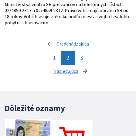
Ministerstva vnútra SR pre voličov na telefónnych číslach:
02/4859 2317 a 02/4859 2312. Právo voliť majú občania SR od
18 rokov. Volič hlasuje v okrsku podľa miesta svojho trvalého
pobytu, s hlasovacím...
Predchádzajúca
stránka
1
2
3
Nasledujúca
stránka
Dôležité oznamy