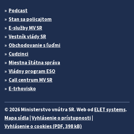
Podcast
Stan sa policajtom
E-služby MV SR
Vestník vlády SR
Obchodovanie s ľuďmi
Cudzinci
Miestna štátna správa
Vládny program ESO
Call centrum MV SR
E-trhovisko
© 2026 Ministerstvo vnútra SR. Web od
ELET systems
.
Mapa sídla
|
Vyhlásenie o prístupnosti
|
Vyhlásenie o cookies (PDF, 398 kB)