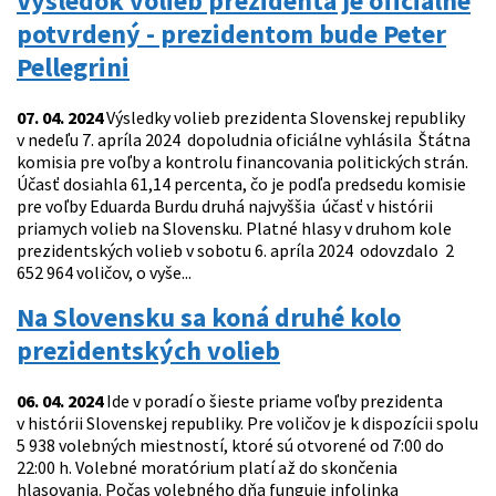
Výsledok volieb prezidenta je oficiálne
potvrdený - prezidentom bude Peter
Pellegrini
07. 04. 2024
Výsledky volieb prezidenta Slovenskej republiky
v nedeľu 7. apríla 2024 dopoludnia oficiálne vyhlásila Štátna
komisia pre voľby a kontrolu financovania politických strán.
Účasť dosiahla 61,14 percenta, čo je podľa predsedu komisie
pre voľby Eduarda Burdu druhá najvyššia účasť v histórii
priamych volieb na Slovensku. Platné hlasy v druhom kole
prezidentských volieb v sobotu 6. apríla 2024 odovzdalo 2
652 964 voličov, o vyše...
Na Slovensku sa koná druhé kolo
prezidentských volieb
06. 04. 2024
Ide v poradí o šieste priame voľby prezidenta
v histórii Slovenskej republiky. Pre voličov je k dispozícii spolu
5 938 volebných miestností, ktoré sú otvorené od 7:00 do
22:00 h. Volebné moratórium platí až do skončenia
hlasovania. Počas volebného dňa funguje infolinka