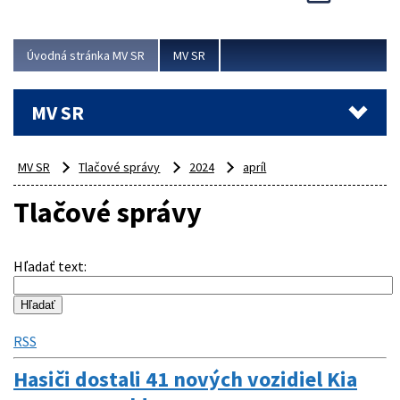
Viac
Úvodná stránka MV SR
MV SR
MV SR
MV SR
Tlačové správy
2024
apríl
Tlačové správy
Hľadať text
:
RSS
Hasiči dostali 41 nových vozidiel Kia