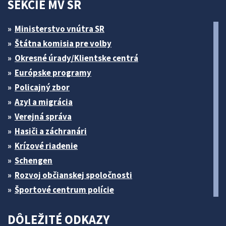
SEKCIE MV SR
Ministerstvo vnútra SR
Štátna komisia pre volby
Okresné úrady/Klientske centrá
Európske programy
Policajný zbor
Azyl a migrácia
Verejná správa
Hasiči a záchranári
Krízové riadenie
Schengen
Rozvoj občianskej spoločnosti
Športové centrum polície
DÔLEŽITÉ ODKAZY