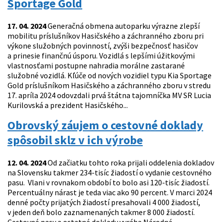
Sportage Gold
17. 04. 2024
Generačná obmena autoparku výrazne zlepší
mobilitu príslušníkov Hasičského a záchranného zboru pri
výkone služobných povinností, zvýši bezpečnosť hasičov
a prinesie finančnú úsporu. Vozidlá s lepšími úžitkovými
vlastnosťami postupne nahradia morálne zastarané
služobné vozidlá. Kľúče od nových vozidiel typu Kia Sportage
Gold príslušníkom Hasičského a záchranného zboru v stredu
17. apríla 2024 odovzdali prvá štátna tajomníčka MV SR Lucia
Kurilovská a prezident Hasičského...
Obrovský záujem o cestovné doklady
spôsobil sklz v ich výrobe
12. 04. 2024
Od začiatku tohto roka prijali oddelenia dokladov
na Slovensku takmer 234-tisíc žiadostí o vydanie cestovného
pasu. Vlani v rovnakom období to bolo asi 120-tisíc žiadostí.
Percentuálny nárast je teda viac ako 90 percent. V marci 2024
denné počty prijatých žiadostí presahovali 4 000 žiadostí,
v jeden deň bolo zaznamenaných takmer 8 000 žiadostí.