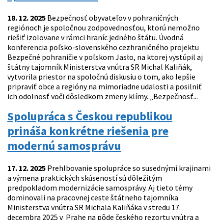
18. 12. 2025
Bezpečnosť obyvateľov v pohraničných
regiónoch je spoločnou zodpovednosťou, ktorú nemožno
riešiť izolovane v rámci hraníc jedného štátu. Úvodná
konferencia poľsko-slovenského cezhraničného projektu
Bezpečné pohraničie v poľskom Jasło, na ktorej vystúpil aj
štátny tajomník Ministerstva vnútra SR Michal Kaliňák,
vytvorila priestor na spoločnú diskusiu o tom, ako lepšie
pripraviť obce a regióny na mimoriadne udalosti a posilniť
ich odolnosť voči dôsledkom zmeny klímy. „Bezpečnosť...
Spolupráca s Českou republikou
prináša konkrétne riešenia pre
modernú samosprávu
17. 12. 2025
Prehlbovanie spolupráce so susednými krajinami
a výmena praktických skúseností sú dôležitým
predpokladom modernizácie samosprávy. Aj tieto témy
dominovali na pracovnej ceste štátneho tajomníka
Ministerstva vnútra SR Michala Kaliňáka v stredu 17.
decembra 2025 v Prahe na pôde českého rezortu vnútra a