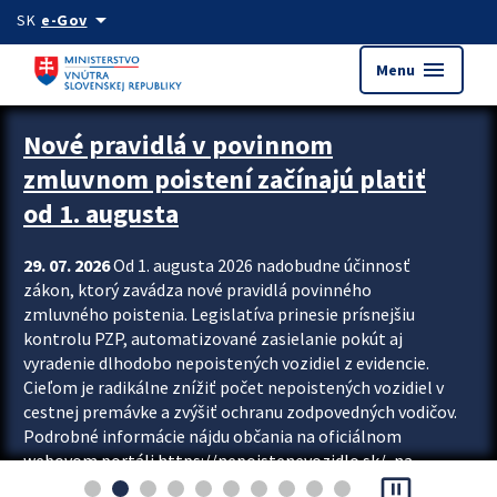
Preskocit na hlavný obsah
arrow_drop_down
SK
e-Gov
menu
Menu
Zastavit automatický posun upútavok
Nové pravidlá v povinnom
zmluvnom poistení začínajú platiť
od 1. augusta
29. 07. 2026
Od 1. augusta 2026 nadobudne účinnosť
zákon, ktorý zavádza nové pravidlá povinného
zmluvného poistenia. Legislatíva prinesie prísnejšiu
kontrolu PZP, automatizované zasielanie pokút aj
vyradenie dlhodobo nepoistených vozidiel z evidencie.
Cieľom je radikálne znížiť počet nepoistených vozidiel v
cestnej premávke a zvýšiť ochranu zodpovedných vodičov.
Podrobné informácie nájdu občania na oficiálnom
webovom portáli https://nepoistenevozidlo.sk/, na
pause_presentation
ktorom od augusta pribudne aj možnosť overiť si...