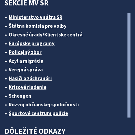
SEKCIE MV SR
Ministerstvo vnútra SR
Štátna komisia pre volby
Okresné úrady/Klientske centrá
Európske programy
Policajný zbor
Azyl a migrácia
Verejná správa
Hasiči a záchranári
Krízové riadenie
Schengen
Rozvoj občianskej spoločnosti
Športové centrum polície
DÔLEŽITÉ ODKAZY