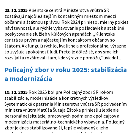
23. 12. 2025
Klientske centrá Ministerstva vnútra SR
zostávajú najdôležitejším kontaktným miestom medzi
občanmi a štátnou správou. Rok 2024 priniesol mierny pokles
návštevnosti, ale rýchle vybavovanie požiadaviek a stabilné
poskytovanie služieb v kľúčových agendách. „Klientske
centrá sú prvým a najčastejším kontaktom občanov so
štátom. Ak fungujú rýchlo, kvalitne a profesionálne, výrazne
to zvyšuje spokojnosť ľudí. Preto je dôležité, aby sme ich
rozvíjali a rozširovali tam, kde výrazne pomôžu,“ uviedol...
Policajný zbor v roku 2025: stabilizácia
a modernizácia
19. 12. 2025
Rok 2025 bol pre Policajný zbor SR rokom
stabilizácie, modernizácie a konkrétnych výsledkov.
Systematické opatrenia Ministerstva vnútra SR pod vedením
ministra vnútra Matúša Šutaja Eštoka priniesli zlepšenie
personálnej situácie, pracovných podmienok policajtov a
modernizáciu materiálno-technického vybavenia. Policajný
zbor je dnes stabilizovanejší, lepšie vybavený a jeho