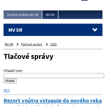
Viac
Úvodná stránka MV SR
MV SR
MV SR
MV SR
Tlačové správy
2025
Tlačové správy
Hľadať text
:
RSS
Rezort vnútra vstupuje do nového roka