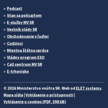
Podcast
Stan sa policajtom
E-služby MV SR
Vestník vlády SR
Obchodovanie s ľuďmi
Cudzinci
Miestna štátna správa
Vládny program ESO
Call centrum MV SR
E-trhovisko
© 2026 Ministerstvo vnútra SR. Web od
ELET systems
.
Mapa sídla
|
Vyhlásenie o prístupnosti
|
Vyhlásenie o cookies (PDF, 398 kB)