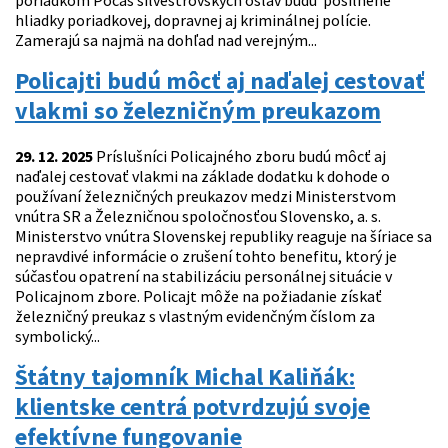
poriadkom Počas silvestrovských osláv budú posilnené
hliadky poriadkovej, dopravnej aj kriminálnej polície.
Zamerajú sa najmä na dohľad nad verejným...
Policajti budú môcť aj naďalej cestovať
vlakmi so železničným preukazom
29. 12. 2025
Príslušníci Policajného zboru budú môcť aj
naďalej cestovať vlakmi na základe dodatku k dohode o
používaní železničných preukazov medzi Ministerstvom
vnútra SR a Železničnou spoločnosťou Slovensko, a. s.
Ministerstvo vnútra Slovenskej republiky reaguje na šíriace sa
nepravdivé informácie o zrušení tohto benefitu, ktorý je
súčasťou opatrení na stabilizáciu personálnej situácie v
Policajnom zbore. Policajt môže na požiadanie získať
železničný preukaz s vlastným evidenčným číslom za
symbolický...
Štátny tajomník Michal Kaliňák:
klientske centrá potvrdzujú svoje
efektívne fungovanie