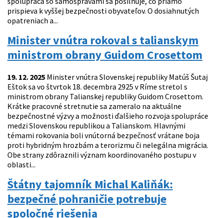
spolupráca so samosprávami sa posilňuje, čo priamo
prispieva k vyššej bezpečnosti obyvateľov. O dosiahnutých
opatreniach a...
Minister vnútra rokoval s talianskym
ministrom obrany Guidom Crosettom
19. 12. 2025
Minister vnútra Slovenskej republiky Matúš Šutaj
Eštok sa vo štvrtok 18. decembra 2925 v Ríme stretol s
ministrom obrany Talianskej republiky Guidom Crosettom.
Krátke pracovné stretnutie sa zameralo na aktuálne
bezpečnostné výzvy a možnosti ďalšieho rozvoja spolupráce
medzi Slovenskou republikou a Talianskom. Hlavnými
témami rokovania boli vnútorná bezpečnosť vrátane boja
proti hybridným hrozbám a terorizmu či nelegálna migrácia.
Obe strany zdôraznili význam koordinovaného postupu v
oblasti...
Štátny tajomník Michal Kaliňák:
bezpečné pohraničie potrebuje
spoločné riešenia