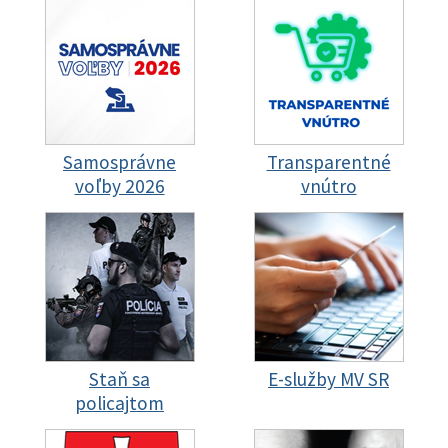
Samosprávne
Transparentné
voľby 2026
vnútro
Staň sa
E-služby MV SR
policajtom