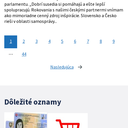
parlamentu. „Dobrí susedia si pomáhajú a ešte lepší
spolupracujú. Rokovania s našimi českými partnermi vnímam
ako mimoriadne cenný zdroj inšpirácie. Slovensko a Česko
rieši v oblasti samosprávy...
1
2
3
4
5
6
7
8
9
⋯
44
Nasledujúca
stránka
Dôležité oznamy