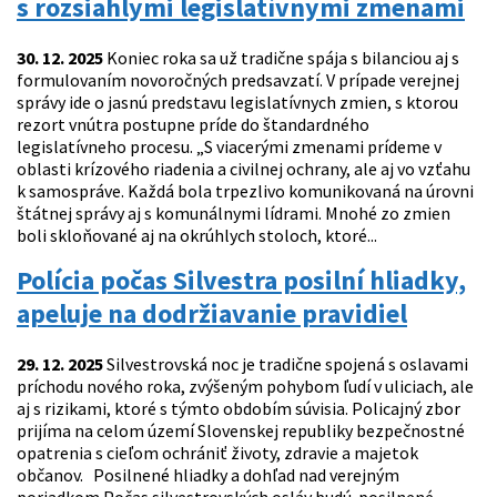
s rozsiahlymi legislatívnymi zmenami
30. 12. 2025
Koniec roka sa už tradične spája s bilanciou aj s
formulovaním novoročných predsavzatí. V prípade verejnej
správy ide o jasnú predstavu legislatívnych zmien, s ktorou
rezort vnútra postupne príde do štandardného
legislatívneho procesu. „S viacerými zmenami prídeme v
oblasti krízového riadenia a civilnej ochrany, ale aj vo vzťahu
k samospráve. Každá bola trpezlivo komunikovaná na úrovni
štátnej správy aj s komunálnymi lídrami. Mnohé zo zmien
boli skloňované aj na okrúhlych stoloch, ktoré...
Polícia počas Silvestra posilní hliadky,
apeluje na dodržiavanie pravidiel
29. 12. 2025
Silvestrovská noc je tradične spojená s oslavami
príchodu nového roka, zvýšeným pohybom ľudí v uliciach, ale
aj s rizikami, ktoré s týmto obdobím súvisia. Policajný zbor
prijíma na celom území Slovenskej republiky bezpečnostné
opatrenia s cieľom ochrániť životy, zdravie a majetok
občanov. Posilnené hliadky a dohľad nad verejným