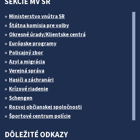
SEKCIE MV SR
Ministerstvo vnútra SR
Štátna komisia pre volby
Okresné úrady/Klientske centrá
Európske programy
Policajný zbor
Azyl a migrácia
Verejná správa
Hasiči a záchranári
Krízové riadenie
Schengen
Rozvoj občianskej spoločnosti
Športové centrum polície
DÔLEŽITÉ ODKAZY