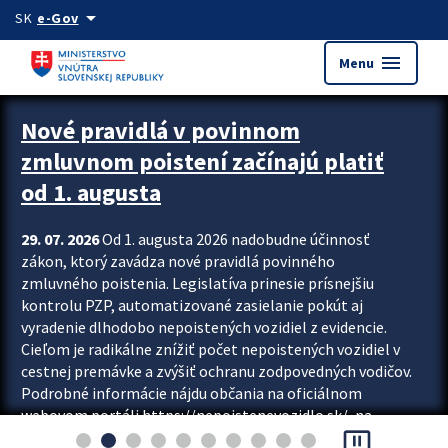
Preskocit na hlavný obsah
arrow_drop_down
SK
e-Gov
menu
Menu
Zastavit automatický posun upútavok
Nové pravidlá v povinnom
zmluvnom poistení začínajú platiť
od 1. augusta
29. 07. 2026
Od 1. augusta 2026 nadobudne účinnosť
zákon, ktorý zavádza nové pravidlá povinného
zmluvného poistenia. Legislatíva prinesie prísnejšiu
kontrolu PZP, automatizované zasielanie pokút aj
vyradenie dlhodobo nepoistených vozidiel z evidencie.
Cieľom je radikálne znížiť počet nepoistených vozidiel v
cestnej premávke a zvýšiť ochranu zodpovedných vodičov.
Podrobné informácie nájdu občania na oficiálnom
webovom portáli https://nepoistenevozidlo.sk/, na
pause_presentation
ktorom od augusta pribudne aj možnosť overiť si...