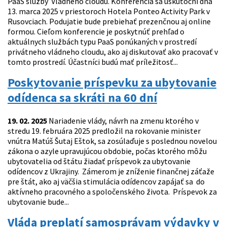
PaaS služby Vládneho cloudu. Konferencia sa uskutoční dňa
13. marca 2025 v priestoroch Hotela Ponteo Activity Park v
Rusovciach. Podujatie bude prebiehať prezenčnou aj online
formou. Cieľom konferencie je poskytnúť prehľad o
aktuálnych službách typu PaaS ponúkaných v prostredí
privátneho vládneho cloudu, ako aj diskutovať ako pracovať v
tomto prostredí. Účastníci budú mať príležitosť...
Poskytovanie príspevku za ubytovanie
odídenca sa skráti na 60 dní
19. 02. 2025
Nariadenie vlády, návrh na zmenu ktorého v
stredu 19. februára 2025 predložil na rokovanie minister
vnútra Matúš Šutaj Eštok, sa zosúlaďuje s poslednou novelou
zákona o azyle upravujúcou obdobie, počas ktorého môžu
ubytovatelia od štátu žiadať príspevok za ubytovanie
odídencov z Ukrajiny. Zámerom je zníženie finančnej záťaže
pre štát, ako aj väčšia stimulácia odídencov zapájať sa do
aktívneho pracovného a spoločenského života. Príspevok za
ubytovanie bude...
Vláda preplatí samosprávam výdavky v