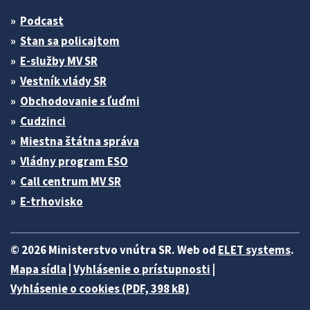
Podcast
Stan sa policajtom
E-služby MV SR
Vestník vlády SR
Obchodovanie s ľuďmi
Cudzinci
Miestna štátna správa
Vládny program ESO
Call centrum MV SR
E-trhovisko
© 2026 Ministerstvo vnútra SR. Web od
ELET systems
.
Mapa sídla
|
Vyhlásenie o prístupnosti
|
Vyhlásenie o cookies (PDF, 398 kB)