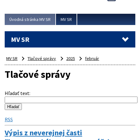
Viac
Úvodná stránka MV SR
MV SR
MV SR
MV SR
Tlačové správy
2025
február
Tlačové správy
Hľadať text
:
RSS
Výpis z neverejnej časti