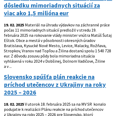
dôsledku mimoriadnych situácií za
viac ako 1,5 milióna eur
19. 02. 2025
Materiál na úhradu výdavkov na záchranné práce
počas 11 mimoriadnych situácií predložil v stredu 19.
februára 2025 na rokovanie vlády minister vnútra Matúš Šutaj
Eštok. Obce a mestá v pôsobnosti okresných úradov
Bratislava, Kysucké Nové Mesto, Levice, Malacky, Rožňava,
Stropkov, Vranov nad Topľou a Žilina dostanú spolu 1 540 728
eur. Z dôvodu zosuvu pôdy bola mimoriadna situácia
vyhlásená v roku 2024 v Dobšinej, Dolnom Vadičove, Žiline
a v ...
Slovensko spúšťa plán reakcie na
príchod utečencov z Ukrajiny na roky
2025 – 2026
18. 02. 2025
V utorok 18. februára 2025 sa na MV SR konalo
podujatie k realizácii Plánu reakcie na príchod utečencov
z Ukrajiny na roky 2025 – 2026 pre Slovensko, ktorý