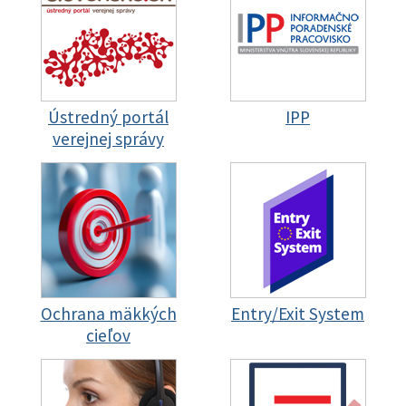
Ústredný portál
IPP
verejnej správy
Ochrana mäkkých
Entry/Exit System
cieľov