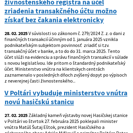
živnostenského registra na účel
zriadenia transakčného účtu možno
získať bez čakania elektronicky
28. 02. 2025
V súvislosti so zákonom č. 279/2024 Z. z. o dani z
finančných transakcií účinným od 1. januára 2025 vznikla
podnikateľským subjektom povinnosť zriadiť si tzv.
transakčný účet v banke, a to do do 31. marca 2025. Tento
účet slúži na evidenciu a správu finančných transakcií v súlade
s novou legislatívou. Ide pritom o štandardný podnikateľský
účet. Ministerstvo vnútra na klientskych centrách
zaznamenalo v posledných dňoch zvýšený dopyt po výpisoch
z neverejnej časti živnostenského...
V Poltári vybuduje ministerstvo vnútra
novú hasičskú stanicu
27. 02. 2025
Základný kameň výstavby novej Hasičskej stanice
v Poltári vo štvrtok 27. februára 2025 poklepali minister
vnútra Matúš Šutaj Eštok, prezident Hasičského a