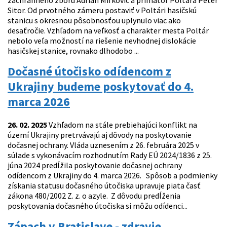
záchranného zboru Adrián Mifkovič a primátor Poltára Peter
Sitor. Od prvotného zámeru postaviť v Poltári hasičskú
stanicu s okresnou pôsobnosťou uplynulo viac ako
desaťročie. Vzhľadom na veľkosť a charakter mesta Poltár
nebolo veľa možností na riešenie nevhodnej dislokácie
hasičskej stanice, rovnako dlhodobo ...
Dočasné útočisko odídencom z
Ukrajiny budeme poskytovať do 4.
marca 2026
26. 02. 2025
Vzhľadom na stále prebiehajúci konflikt na
území Ukrajiny pretrvávajú aj dôvody na poskytovanie
dočasnej ochrany. Vláda uznesením z 26. februára 2025 v
súlade s vykonávacím rozhodnutím Rady EÚ 2024/1836 z 25.
júna 2024 predĺžila poskytovanie dočasnej ochrany
odídencom z Ukrajiny do 4. marca 2026. Spôsob a podmienky
získania statusu dočasného útočiska upravuje piata časť
zákona 480/2002 Z. z. o azyle. Z dôvodu predĺženia
poskytovania dočasného útočiska si môžu odídenci...
Zápach v Bratislave - zdravie