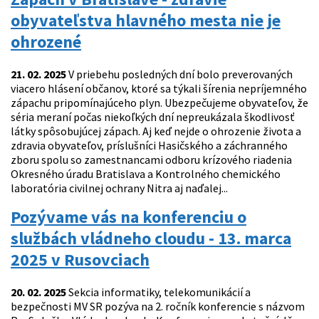
obyvateľstva hlavného mesta nie je
ohrozené
21. 02. 2025
V priebehu posledných dní bolo preverovaných
viacero hlásení občanov, ktoré sa týkali šírenia nepríjemného
zápachu pripomínajúceho plyn. Ubezpečujeme obyvateľov, že
séria meraní počas niekoľkých dní nepreukázala škodlivosť
látky spôsobujúcej zápach. Aj keď nejde o ohrozenie života a
zdravia obyvateľov, príslušníci Hasičského a záchranného
zboru spolu so zamestnancami odboru krízového riadenia
Okresného úradu Bratislava a Kontrolného chemického
laboratória civilnej ochrany Nitra aj naďalej...
Pozývame vás na konferenciu o
službách vládneho cloudu - 13. marca
2025 v Rusovciach
20. 02. 2025
Sekcia informatiky, telekomunikácií a
bezpečnosti MV SR pozýva na 2. ročník konferencie s názvom