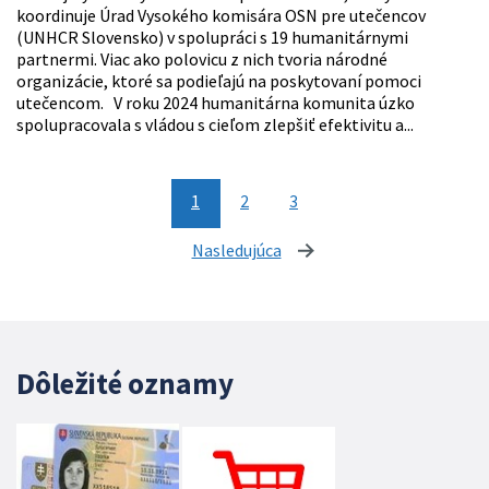
koordinuje Úrad Vysokého komisára OSN pre utečencov
(UNHCR Slovensko) v spolupráci s 19 humanitárnymi
partnermi. Viac ako polovicu z nich tvoria národné
organizácie, ktoré sa podieľajú na poskytovaní pomoci
utečencom. V roku 2024 humanitárna komunita úzko
spolupracovala s vládou s cieľom zlepšiť efektivitu a...
1
2
3
Nasledujúca
stránka
Dôležité oznamy