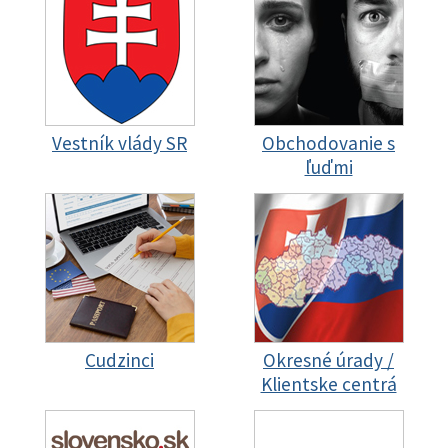
Vestník vlády SR
Obchodovanie s
ľuďmi
Cudzinci
Okresné úrady /
Klientske centrá