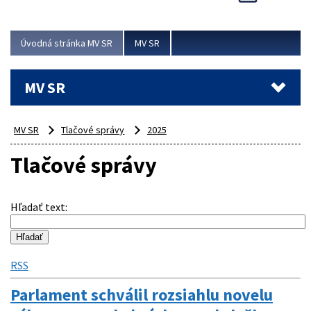
Viac
Úvodná stránka MV SR
MV SR
MV SR
MV SR
Tlačové správy
2025
Tlačové správy
Hľadať text
:
RSS
Parlament schválil rozsiahlu novelu