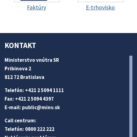
Faktúry
E-trhovisko
KONTAKT
Ministerstvo vnútra SR
Pribinova 2
812 72 Bratislava
Telefón: +421 2 5094 1111
Fax: +421 2 5094 4397
E-mail:
public@minv
.sk
Call centrum:
Telefón: 0800 222 222