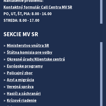
Nahlásenie problému:
Kontaktný formulár Call Centra MV SR
PO, UT, ŠT, PIA: 8.00 - 16.00
STREDA: 8.00 - 17.00
SEKCIE MV SR
Ministerstvo vnútra SR
Štátna komisia pre volby
Okresné úrady/Klientske centrá
Európske programy
Policajný zbor
Azyl a migrácia
Verejná správa
Hasiči a záchranári
Krízové riadenie