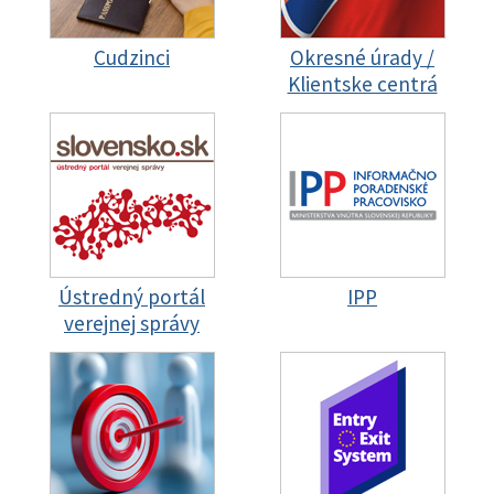
Cudzinci
Okresné úrady /
Klientske centrá
Ústredný portál
IPP
verejnej správy