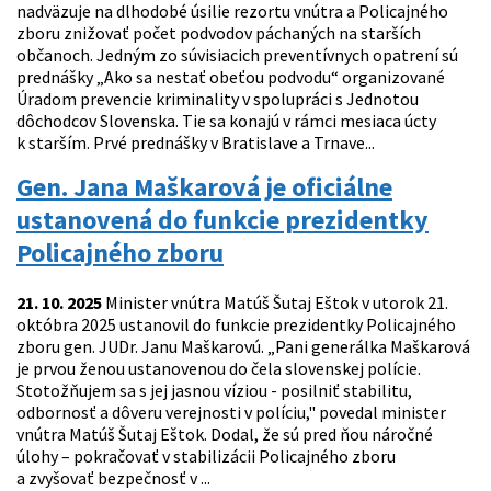
nadväzuje na dlhodobé úsilie rezortu vnútra a Policajného
zboru znižovať počet podvodov páchaných na starších
občanoch. Jedným zo súvisiacich preventívnych opatrení sú
prednášky „Ako sa nestať obeťou podvodu“ organizované
Úradom prevencie kriminality v spolupráci s Jednotou
dôchodcov Slovenska. Tie sa konajú v rámci mesiaca úcty
k starším. Prvé prednášky v Bratislave a Trnave...
Gen. Jana Maškarová je oficiálne
ustanovená do funkcie prezidentky
Policajného zboru
21. 10. 2025
Minister vnútra Matúš Šutaj Eštok v utorok 21.
októbra 2025 ustanovil do funkcie prezidentky Policajného
zboru gen. JUDr. Janu Maškarovú. „Pani generálka Maškarová
je prvou ženou ustanovenou do čela slovenskej polície.
Stotožňujem sa s jej jasnou víziou - posilniť stabilitu,
odbornosť a dôveru verejnosti v políciu," povedal minister
vnútra Matúš Šutaj Eštok. Dodal, že sú pred ňou náročné
úlohy – pokračovať v stabilizácii Policajného zboru
a zvyšovať bezpečnosť v ...