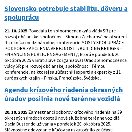
Slovensko potrebuje stabilitu, dôveru a
spoluprácu
21. 10. 2025
Povedala to splnomocnenkyňa vlády SR pre
rozvoj občianskej spoločnosti Simona Zacharová na otvorení
II. ročníka medzinárodnej konferencie MOSTY SPOLUPRÁCE –
PODPORA ZAPOJENIA VEREJNOSTI /BUILDING BRIDGES –
ENHANCING PUBLIC ENGAGEMENT/, ktorú v pondelok 20.
októbra 2025 v Bratislave zorganizoval Úrad splnomocnenca
vlády SR pre rozvoj občianskej spoločnosti. Témou
konferencie, na ktorej sa zúčastnili experti a expertky z 11
európskych krajín – Fínska, Francúzska, Švédska,...
Agendu krízového riadenia okresných
úradov posilnia nové terénne vozidlá
20. 10. 2025
Zamestnanci odborov krízového riadenia na 39
okresných úradoch dostali nové služobné terénne vozidlá
Dacia Duster do užívania v pondelok 20. októbra 2025.
Slávnostné odovzdanie kľúčov sa uskutočnilo za účasti