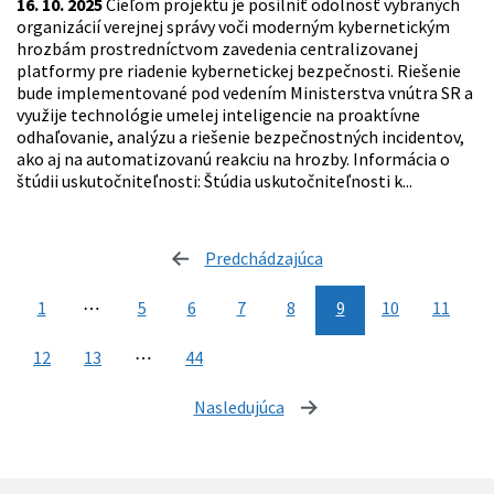
16. 10. 2025
Cieľom projektu je posilniť odolnosť vybraných
organizácií verejnej správy voči moderným kybernetickým
hrozbám prostredníctvom zavedenia centralizovanej
platformy pre riadenie kybernetickej bezpečnosti. Riešenie
bude implementované pod vedením Ministerstva vnútra SR a
využije technológie umelej inteligencie na proaktívne
odhaľovanie, analýzu a riešenie bezpečnostných incidentov,
ako aj na automatizovanú reakciu na hrozby. Informácia o
štúdii uskutočniteľnosti: Štúdia uskutočniteľnosti k...
Predchádzajúca
stránka
1
⋯
5
6
7
8
9
10
11
12
13
⋯
44
Nasledujúca
stránka