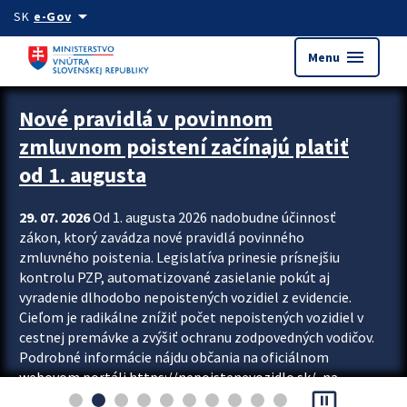
Preskocit na hlavný obsah
arrow_drop_down
SK
e-Gov
menu
Menu
Zastavit automatický posun upútavok
Nové pravidlá v povinnom
zmluvnom poistení začínajú platiť
od 1. augusta
29. 07. 2026
Od 1. augusta 2026 nadobudne účinnosť
zákon, ktorý zavádza nové pravidlá povinného
zmluvného poistenia. Legislatíva prinesie prísnejšiu
kontrolu PZP, automatizované zasielanie pokút aj
vyradenie dlhodobo nepoistených vozidiel z evidencie.
Cieľom je radikálne znížiť počet nepoistených vozidiel v
cestnej premávke a zvýšiť ochranu zodpovedných vodičov.
Podrobné informácie nájdu občania na oficiálnom
webovom portáli https://nepoistenevozidlo.sk/, na
pause_presentation
ktorom od augusta pribudne aj možnosť overiť si...