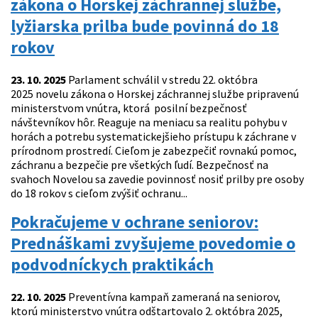
zákona o Horskej záchrannej službe,
lyžiarska prilba bude povinná do 18
rokov
23. 10. 2025
Parlament schválil v stredu 22. októbra
2025 novelu zákona o Horskej záchrannej službe pripravenú
ministerstvom vnútra, ktorá posilní bezpečnosť
návštevníkov hôr. Reaguje na meniacu sa realitu pohybu v
horách a potrebu systematickejšieho prístupu k záchrane v
prírodnom prostredí. Cieľom je zabezpečiť rovnakú pomoc,
záchranu a bezpečie pre všetkých ľudí. Bezpečnosť na
svahoch Novelou sa zavedie povinnosť nosiť prilby pre osoby
do 18 rokov s cieľom zvýšiť ochranu...
Pokračujeme v ochrane seniorov:
Prednáškami zvyšujeme povedomie o
podvodníckych praktikách
22. 10. 2025
Preventívna kampaň zameraná na seniorov,
ktorú ministerstvo vnútra odštartovalo 2. októbra 2025,