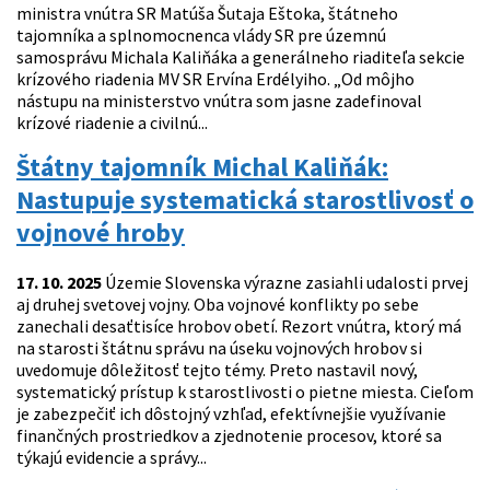
ministra vnútra SR Matúša Šutaja Eštoka, štátneho
tajomníka a splnomocnenca vlády SR pre územnú
samosprávu Michala Kaliňáka a generálneho riaditeľa sekcie
krízového riadenia MV SR Ervína Erdélyiho. „Od môjho
nástupu na ministerstvo vnútra som jasne zadefinoval
krízové riadenie a civilnú...
Štátny tajomník Michal Kaliňák:
Nastupuje systematická starostlivosť o
vojnové hroby
17. 10. 2025
Územie Slovenska výrazne zasiahli udalosti prvej
aj druhej svetovej vojny. Oba vojnové konflikty po sebe
zanechali desaťtisíce hrobov obetí. Rezort vnútra, ktorý má
na starosti štátnu správu na úseku vojnových hrobov si
uvedomuje dôležitosť tejto témy. Preto nastavil nový,
systematický prístup k starostlivosti o pietne miesta. Cieľom
je zabezpečiť ich dôstojný vzhľad, efektívnejšie využívanie
finančných prostriedkov a zjednotenie procesov, ktoré sa
týkajú evidencie a správy...