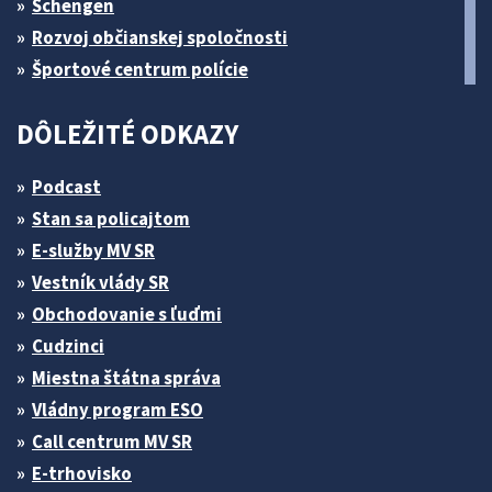
Schengen
Rozvoj občianskej spoločnosti
Športové centrum polície
DÔLEŽITÉ ODKAZY
Podcast
Stan sa policajtom
E-služby MV SR
Vestník vlády SR
Obchodovanie s ľuďmi
Cudzinci
Miestna štátna správa
Vládny program ESO
Call centrum MV SR
E-trhovisko