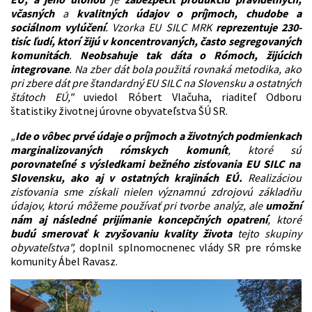
včasných
a
kvalitných údajov o príjmoch, chudobe a
sociálnom vylúčení
. Vzorka EU SILC MRK
reprezentuje 230-
tisíc ľudí, ktorí žijú v koncentrovaných, často segregovaných
komunitách
.
Neobsahuje tak dáta o Rómoch, žijúcich
integrovane
. Na zber dát bola použitá rovnaká metodika, ako
pri zbere dát pre štandardný EU SILC na Slovensku a ostatných
štátoch EÚ,"
uviedol Róbert Vlačuha, riaditeľ Odboru
štatistiky životnej úrovne obyvateľstva ŠÚ SR.
„
Ide o vôbec prvé údaje o príjmoch a životných podmienkach
marginalizovaných rómskych komunít
, ktoré sú
porovnateľné s výsledkami bežného zisťovania EU SILC na
Slovensku, ako aj v ostatných krajinách EÚ.
Realizáciou
zisťovania sme získali nielen významnú zdrojovú základňu
údajov, ktorú môžeme používať pri tvorbe analýz, ale
umožní
nám aj následné prijímanie koncepčných opatrení
, ktoré
budú smerovať k zvyšovaniu kvality života
tejto skupiny
obyvateľstva",
doplnil splnomocnenec vlády SR pre rómske
komunity Ábel Ravasz.