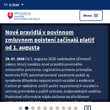
Preskocit na hlavný obsah
arrow_drop_down
SK
e-Gov
menu
Menu
Zastavit automatický posun upútavok
Nové pravidlá v povinnom
zmluvnom poistení začínajú platiť
od 1. augusta
29. 07. 2026
Od 1. augusta 2026 nadobudne účinnosť
zákon, ktorý zavádza nové pravidlá povinného
zmluvného poistenia. Legislatíva prinesie prísnejšiu
kontrolu PZP, automatizované zasielanie pokút aj
vyradenie dlhodobo nepoistených vozidiel z evidencie.
Cieľom je radikálne znížiť počet nepoistených vozidiel v
cestnej premávke a zvýšiť ochranu zodpovedných vodičov.
Podrobné informácie nájdu občania na oficiálnom
webovom portáli https://nepoistenevozidlo.sk/, na
pause_presentation
ktorom od augusta pribudne aj možnosť overiť si...