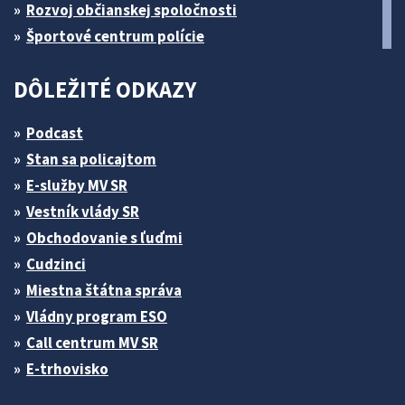
Rozvoj občianskej spoločnosti
Športové centrum polície
DÔLEŽITÉ ODKAZY
Podcast
Stan sa policajtom
E-služby MV SR
Vestník vlády SR
Obchodovanie s ľuďmi
Cudzinci
Miestna štátna správa
Vládny program ESO
Call centrum MV SR
E-trhovisko