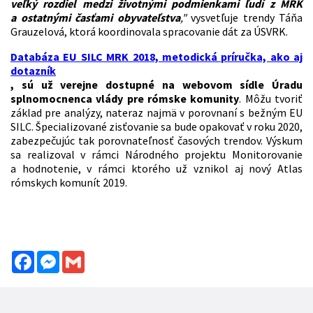
veľký rozdiel medzi životnými podmienkami ľudí z MRK
a ostatnými časťami obyvateľstva
,"
vysvetľuje trendy Táňa
Grauzelová, ktorá koordinovala spracovanie dát za ÚSVRK.
Databáza EU SILC MRK 2018, metodická príručka, ako aj
dotazník
, sú už verejne dostupné na webovom sídle Úradu
splnomocnenca vlády pre rómske komunity
. Môžu tvoriť
základ pre analýzy, nateraz najmä v porovnaní s bežným EU
SILC. Špecializované zisťovanie sa bude opakovať v roku 2020,
zabezpečujúc tak porovnateľnosť časových trendov. Výskum
sa realizoval v rámci Národného projektu Monitorovanie
a hodnotenie, v rámci ktorého už vznikol aj nový Atlas
rómskych komunít 2019.
Facebook
Messenger
Gmail