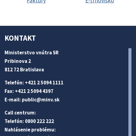
Faktúry
E-trhovisko
KONTAKT
Ministerstvo vnútra SR
Pribinova 2
812 72 Bratislava
Telefón: +421 2 5094 1111
Fax: +421 2 5094 4397
E-mail:
public@minv
.sk
Call centrum:
Telefón: 0800 222 222
Nahlásenie problému: