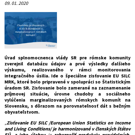
09. 01. 2020
Úrad splnomocnenca vlády SR pre rómske komunity
zverejnil databázu údajov a prvé výsledky ďalšieho
výskumu, realizovaného v rámci monitorovania
integračného úsilia. Ide o špeciálne zisťovanie EU SILC
MRK, ktoré bolo pripravené v spolupráci so Štatistickým
úradom SR. Zisťovanie bolo zamerané na zaznamenanie
príjmovej situácie, úrovne chudoby a sociálneho
vylúčenia marginalizovaných rómskych komunít na
Slovensku, s dôrazom na porovnateľnosť dát s bežným
obyvateľstvom.
„
Zisťovanie EU SILC /European Union Statistics on Income
and Living Conditions/ je harmonizované v členských štátov
EÚ, a jeho úlohou
je
zabezpečiť produkciu pravidelných,