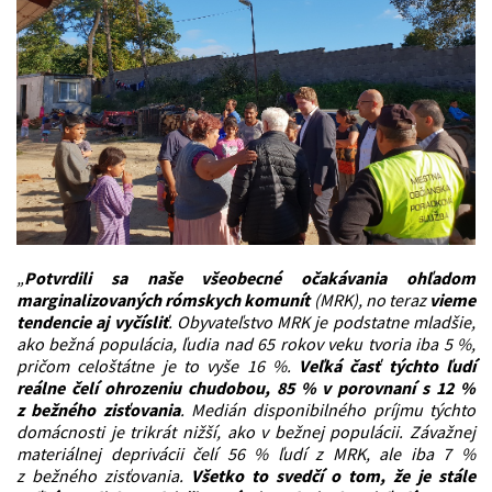
„
Potvrdili sa naše všeobecné očakávania ohľadom
marginalizovaných rómskych komunít
(MRK), no teraz
vieme
tendencie aj vyčísliť
. Obyvateľstvo MRK je podstatne mladšie,
ako bežná populácia, ľudia nad 65 rokov veku tvoria iba 5 %,
pričom celoštátne je to vyše 16 %.
Veľká časť týchto ľudí
reálne čelí ohrozeniu chudobou, 85 % v porovnaní s 12 %
z bežného zisťovania
. Medián disponibilného príjmu týchto
domácnosti je trikrát nižší, ako v bežnej populácii. Závažnej
materiálnej deprivácii čelí 56 % ľudí z MRK, ale iba 7 %
z bežného zisťovania.
Všetko to svedčí o tom, že je stále