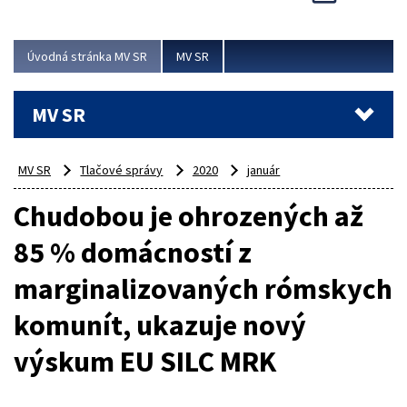
Viac
Úvodná stránka MV SR
MV SR
MV SR
MV SR
Tlačové správy
2020
január
Chudobou je ohrozených až
85 % domácností z
marginalizovaných rómskych
komunít, ukazuje nový
výskum EU SILC MRK