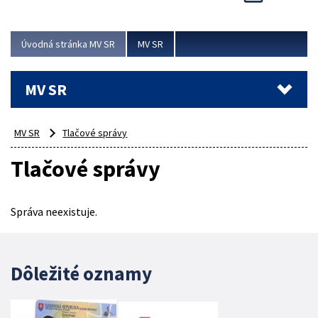
Viac
Úvodná stránka MV SR
MV SR
MV SR
MV SR
Tlačové správy
Tlačové správy
Správa neexistuje.
Dôležité oznamy