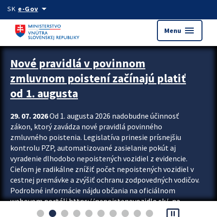
Preskocit na hlavný obsah
arrow_drop_down
SK
e-Gov
menu
Menu
Zastavit automatický posun upútavok
Nové pravidlá v povinnom
zmluvnom poistení začínajú platiť
od 1. augusta
29. 07. 2026
Od 1. augusta 2026 nadobudne účinnosť
zákon, ktorý zavádza nové pravidlá povinného
zmluvného poistenia. Legislatíva prinesie prísnejšiu
kontrolu PZP, automatizované zasielanie pokút aj
vyradenie dlhodobo nepoistených vozidiel z evidencie.
Cieľom je radikálne znížiť počet nepoistených vozidiel v
cestnej premávke a zvýšiť ochranu zodpovedných vodičov.
Podrobné informácie nájdu občania na oficiálnom
webovom portáli https://nepoistenevozidlo.sk/, na
pause_presentation
ktorom od augusta pribudne aj možnosť overiť si...