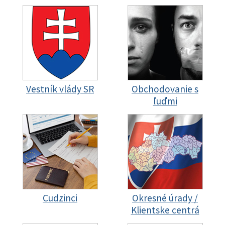
Vestník vlády SR
Obchodovanie s
ľuďmi
Cudzinci
Okresné úrady /
Klientske centrá