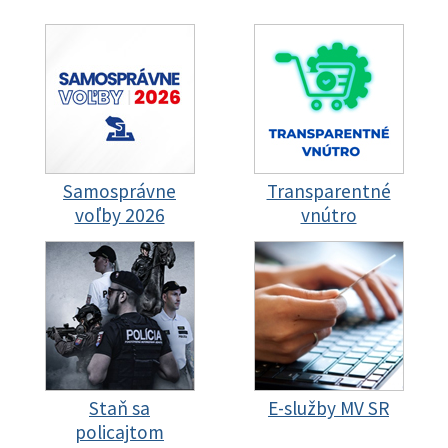
Samosprávne
Transparentné
voľby 2026
vnútro
Staň sa
E-služby MV SR
policajtom