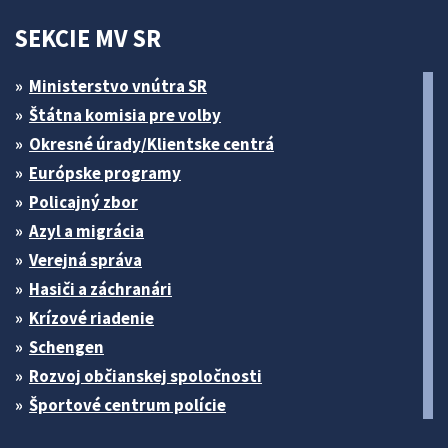
SEKCIE MV SR
Ministerstvo vnútra SR
Štátna komisia pre volby
Okresné úrady/Klientske centrá
Európske programy
Policajný zbor
Azyl a migrácia
Verejná správa
Hasiči a záchranári
Krízové riadenie
Schengen
Rozvoj občianskej spoločnosti
Športové centrum polície