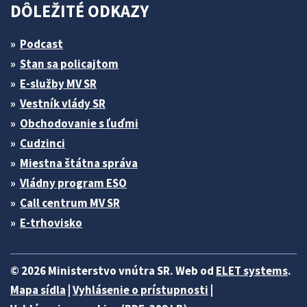
DÔLEŽITÉ ODKAZY
Podcast
Stan sa policajtom
E-služby MV SR
Vestník vlády SR
Obchodovanie s ľuďmi
Cudzinci
Miestna štátna správa
Vládny program ESO
Call centrum MV SR
E-trhovisko
© 2026 Ministerstvo vnútra SR. Web od
ELET systems
.
Mapa sídla
|
Vyhlásenie o prístupnosti
|