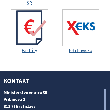
SR
Faktúry
E-trhovisko
KONTAKT
Ministerstvo vnútra SR
Pribinova 2
812 72 Bratislava