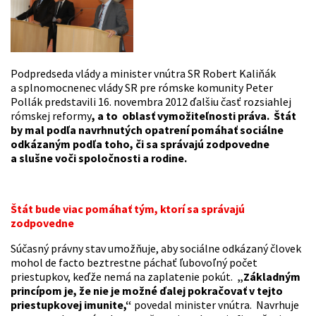
Podpredseda vlády a minister vnútra SR Robert Kaliňák
a splnomocnenec vlády SR pre rómske komunity Peter
Pollák predstavili 16. novembra 2012 ďalšiu časť rozsiahlej
rómskej reformy
, a to oblasť vymožiteľnosti práva. Štát
by mal podľa navrhnutých opatrení pomáhať sociálne
odkázaným podľa toho, či sa správajú zodpovedne
a slušne voči spoločnosti a rodine.
Štát bude viac pomáhať tým, ktorí sa správajú
zodpovedne
Súčasný právny stav umožňuje, aby sociálne odkázaný človek
mohol de facto beztrestne páchať ľubovoľný počet
priestupkov, keďže nemá na zaplatenie pokút.
„Základným
princípom je, že nie je možné ďalej pokračovať v tejto
priestupkovej imunite,“
povedal minister vnútra. Navrhuje