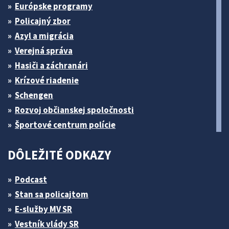
Európske programy
Policajný zbor
Azyl a migrácia
Verejná správa
Hasiči a záchranári
Krízové riadenie
Schengen
Rozvoj občianskej spoločnosti
Športové centrum polície
DÔLEŽITÉ ODKAZY
Podcast
Stan sa policajtom
E-služby MV SR
Vestník vlády SR