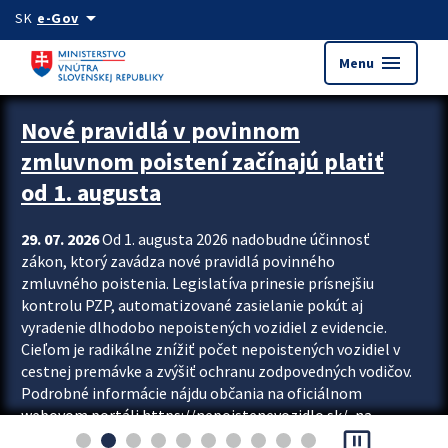
Preskocit na hlavný obsah
arrow_drop_down
SK
e-Gov
menu
Menu
Zastavit automatický posun upútavok
Nové pravidlá v povinnom
zmluvnom poistení začínajú platiť
od 1. augusta
29. 07. 2026
Od 1. augusta 2026 nadobudne účinnosť
zákon, ktorý zavádza nové pravidlá povinného
zmluvného poistenia. Legislatíva prinesie prísnejšiu
kontrolu PZP, automatizované zasielanie pokút aj
vyradenie dlhodobo nepoistených vozidiel z evidencie.
Cieľom je radikálne znížiť počet nepoistených vozidiel v
cestnej premávke a zvýšiť ochranu zodpovedných vodičov.
Podrobné informácie nájdu občania na oficiálnom
webovom portáli https://nepoistenevozidlo.sk/, na
pause_presentation
ktorom od augusta pribudne aj možnosť overiť si...