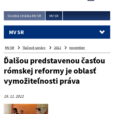
Viac
Úvodná stránka MV SR
MV SR
MV SR
MV SR
Tlačové správy
2012
november
Ďalšou predstavenou časťou
rómskej reformy je oblasť
vymožiteľnosti práva
19. 11. 2012