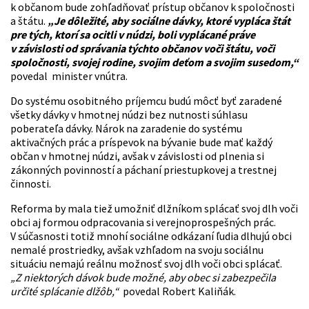
k občanom bude zohľadňovať prístup občanov k spoločnosti
a štátu.
„Je dôležité, aby sociálne dávky, ktoré vypláca štát
pre tých, ktorí sa ocitli v núdzi, boli vyplácané práve
v závislosti od správania týchto občanov voči štátu, voči
spoločnosti, svojej rodine, svojim deťom a svojim susedom,“
povedal minister vnútra.
Do systému osobitného príjemcu budú môcť byť zaradené
všetky dávky v hmotnej núdzi bez nutnosti súhlasu
poberateľa dávky. Nárok na zaradenie do systému
aktivačných prác a príspevok na bývanie bude mať každý
občan v hmotnej núdzi, avšak v závislosti od plnenia si
zákonných povinností a páchaní priestupkovej a trestnej
činnosti.
Reforma by mala tiež umožniť dlžníkom splácať svoj dlh voči
obci aj formou odpracovania si verejnoprospešných prác.
V súčasnosti totiž mnohí sociálne odkázaní ľudia dlhujú obci
nemalé prostriedky, avšak vzhľadom na svoju sociálnu
situáciu nemajú reálnu možnosť svoj dlh voči obci splácať.
„Z niektorých dávok bude možné, aby obec si zabezpečila
určité splácanie dlžôb,“
povedal Robert Kaliňák.