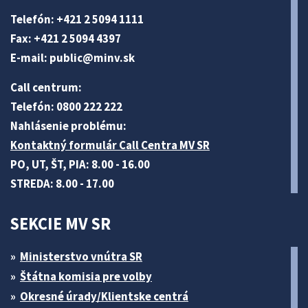
Telefón: +421 2 5094 1111
Fax: +421 2 5094 4397
E-mail:
public@minv
.sk
Call centrum:
Telefón: 0800 222 222
Nahlásenie problému:
Kontaktný formulár Call Centra MV SR
PO, UT, ŠT, PIA: 8.00 - 16.00
STREDA: 8.00 - 17.00
SEKCIE MV SR
Ministerstvo vnútra SR
Štátna komisia pre volby
Okresné úrady/Klientske centrá