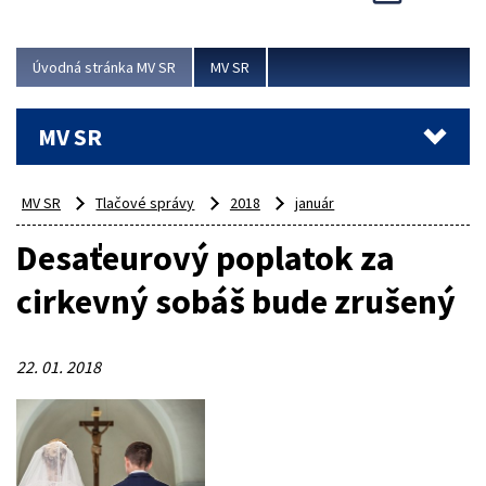
Viac
Úvodná stránka MV SR
MV SR
MV SR
MV SR
Tlačové správy
2018
január
Desaťeurový poplatok za
cirkevný sobáš bude zrušený
22. 01. 2018