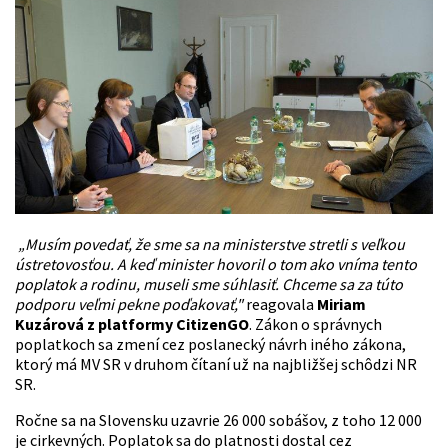
„Musím povedať, že sme sa na ministerstve stretli s veľkou
ústretovosťou. A keď minister hovoril o tom ako vníma tento
poplatok a rodinu, museli sme súhlasiť. Chceme sa za túto
podporu veľmi pekne poďakovať,"
reagovala
Miriam
Kuzárová z platformy CitizenGO
. Zákon o správnych
poplatkoch sa zmení cez poslanecký návrh iného zákona,
ktorý má MV SR v druhom čítaní už na najbližšej schôdzi NR
SR.
Ročne sa na Slovensku uzavrie 26 000 sobášov, z toho 12 000
je cirkevných. Poplatok sa do platnosti dostal cez