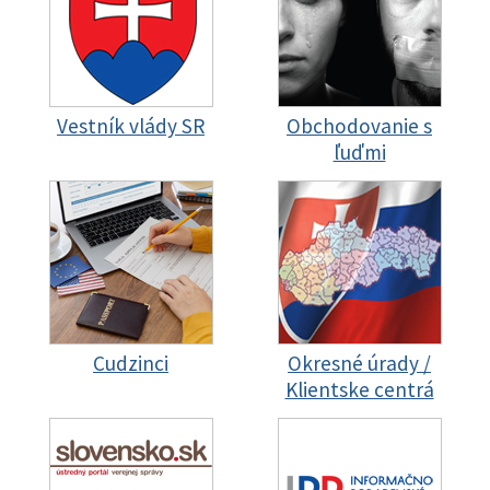
Vestník vlády SR
Obchodovanie s
ľuďmi
Cudzinci
Okresné úrady /
Klientske centrá