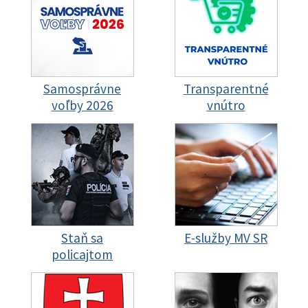
Samosprávne
Transparentné
voľby 2026
vnútro
Staň sa
E-služby MV SR
policajtom