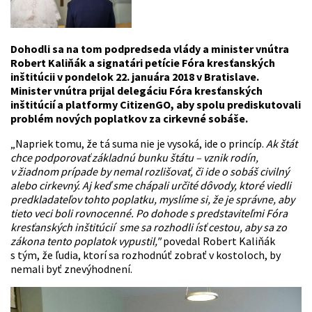
Dohodli sa na tom podpredseda vlády a minister vnútra
Robert Kaliňák a signatári petície Fóra kresťanských
inštitúcii v pondelok 22. januára 2018 v Bratislave.
Minister vnútra prijal delegáciu Fóra kresťanských
inštitúcií a platformy CitizenGO, aby spolu prediskutovali
problém nových poplatkov za cirkevné sobáše.
„Napriek tomu, že tá suma nie je vysoká, ide o princíp.
Ak štát
chce podporovať základnú bunku štátu – vznik rodín,
v žiadnom prípade by nemal rozlišovať, či ide o sobáš civilný
alebo cirkevný. Aj keď sme chápali určité dôvody, ktoré viedli
predkladateľov tohto poplatku, myslíme si, že je správne, aby
tieto veci boli rovnocenné. Po dohode s predstaviteľmi Fóra
kresťanských inštitúcií sme sa rozhodli ísť cestou, aby sa zo
zákona tento poplatok vypustil,"
povedal Robert Kaliňák
s tým, že ľudia, ktorí sa rozhodnúť zobrať v kostoloch, by
nemali byť znevýhodnení.