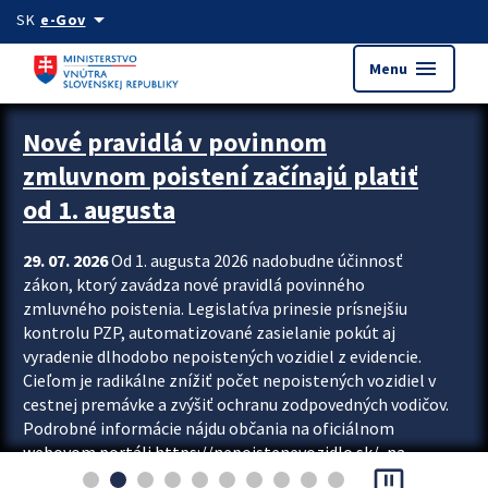
Preskocit na hlavný obsah
arrow_drop_down
SK
e-Gov
menu
Menu
Zastavit automatický posun upútavok
Nové pravidlá v povinnom
zmluvnom poistení začínajú platiť
od 1. augusta
29. 07. 2026
Od 1. augusta 2026 nadobudne účinnosť
zákon, ktorý zavádza nové pravidlá povinného
zmluvného poistenia. Legislatíva prinesie prísnejšiu
kontrolu PZP, automatizované zasielanie pokút aj
vyradenie dlhodobo nepoistených vozidiel z evidencie.
Cieľom je radikálne znížiť počet nepoistených vozidiel v
cestnej premávke a zvýšiť ochranu zodpovedných vodičov.
Podrobné informácie nájdu občania na oficiálnom
webovom portáli https://nepoistenevozidlo.sk/, na
pause_presentation
ktorom od augusta pribudne aj možnosť overiť si...