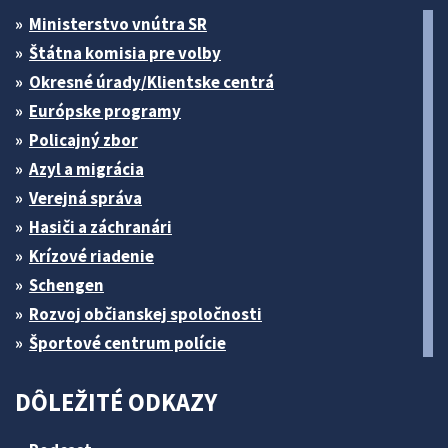
Ministerstvo vnútra SR
Štátna komisia pre volby
Okresné úrady/Klientske centrá
Európske programy
Policajný zbor
Azyl a migrácia
Verejná správa
Hasiči a záchranári
Krízové riadenie
Schengen
Rozvoj občianskej spoločnosti
Športové centrum polície
DÔLEŽITÉ ODKAZY