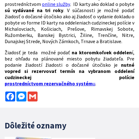
prostredníctvom
online služby
. ID karty ako doklad o pobyte
sú vydávané na tri roky
. V súčasnosti je možné podať
žiadosť o dočasné útočisko ako aj žiadosť o vydanie dokladu o
pobyte vo forme ID karty na oddeleniach cudzineckej polície v
Michalovciach, Košiciach, Prešove, Rimavskej Sobote,
Ružomberku, Banskej Bystrici, Žiline, Trenčíne, Nitre,
Dunajskej Strede, Nových Zámkoch, Trnave a Bratislave.
Žiadosť je teda možné podať
na ktoromkoľvek oddelen
í,
bez ohľadu na plánované miesto pobytu žiadateľa. Pre
podanie žiadostí žiadosti o dočasné útočisko je
nutné
vopred si rezervovať termín na vybranom oddelení
cudzineckej polície
prostredníctvom rezervačného systém
u
.
Facebook
Messenger
Gmail
Dôležité oznamy