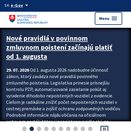
Preskocit na hlavný obsah
arrow_drop_down
SK
e-Gov
menu
Menu
Zastavit automatický posun upútavok
Nové pravidlá v povinnom
zmluvnom poistení začínajú platiť
od 1. augusta
29. 07. 2026
Od 1. augusta 2026 nadobudne účinnosť
zákon, ktorý zavádza nové pravidlá povinného
zmluvného poistenia. Legislatíva prinesie prísnejšiu
kontrolu PZP, automatizované zasielanie pokút aj
vyradenie dlhodobo nepoistených vozidiel z evidencie.
Cieľom je radikálne znížiť počet nepoistených vozidiel v
cestnej premávke a zvýšiť ochranu zodpovedných vodičov.
Podrobné informácie nájdu občania na oficiálnom
webovom portáli https://nepoistenevozidlo.sk/, na
pause_presentation
ktorom od augusta pribudne aj možnosť overiť si...