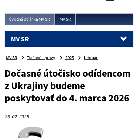
Viac
Úvodná stránka MV SR
MV SR
MV SR
MV SR
Tlačové správy
2025
február
Dočasné útočisko odídencom
z Ukrajiny budeme
poskytovať do 4. marca 2026
26. 02. 2025