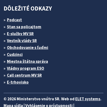
DÔLEŽITÉ ODKAZY
Podcast
Stan sa policajtom
E-služby MV SR
Vestník vlády SR
Obchodovanie s ľuďmi
Cudzinci
Miestna štátna správa
Vládny program ESO
Call centrum MV SR
E-trhovisko
© 2026 Ministerstvo vnútra SR. Web od
ELET systems
.
Mapa sídla
|
Vyhlásenie o prístupnosti
|