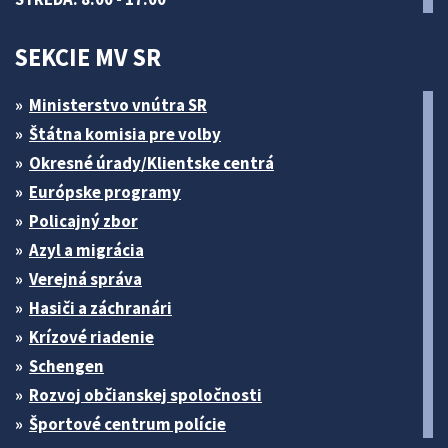
SEKCIE MV SR
Ministerstvo vnútra SR
Štátna komisia pre volby
Okresné úrady/Klientske centrá
Európske programy
Policajný zbor
Azyl a migrácia
Verejná správa
Hasiči a záchranári
Krízové riadenie
Schengen
Rozvoj občianskej spoločnosti
Športové centrum polície