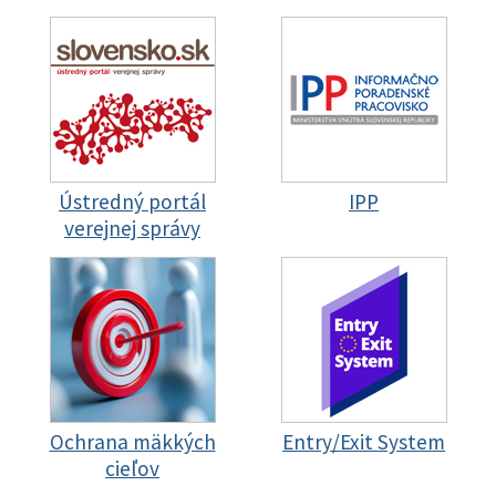
Ústredný portál
IPP
verejnej správy
Ochrana mäkkých
Entry/Exit System
cieľov