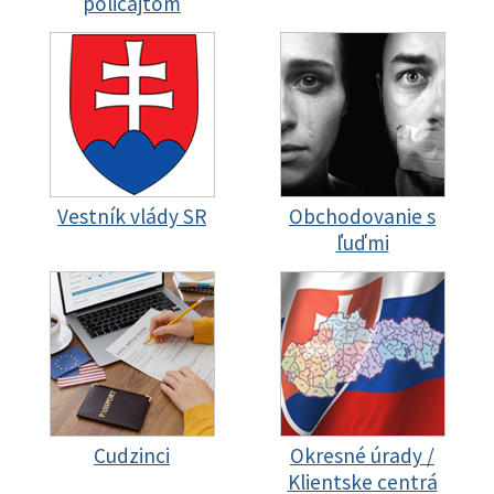
policajtom
Vestník vlády SR
Obchodovanie s
ľuďmi
Cudzinci
Okresné úrady /
Klientske centrá